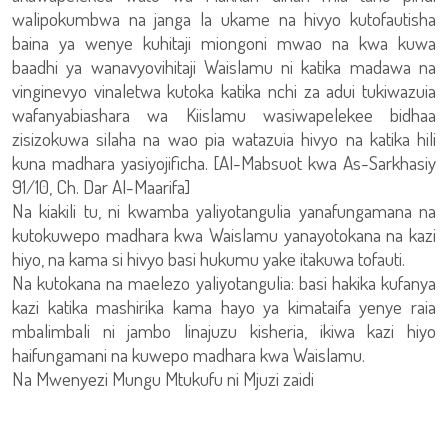
walipokumbwa na janga la ukame na hivyo kutofautisha
baina ya wenye kuhitaji miongoni mwao na kwa kuwa
baadhi ya wanavyovihitaji Waislamu ni katika madawa na
vinginevyo vinaletwa kutoka katika nchi za adui tukiwazuia
wafanyabiashara wa Kiislamu wasiwapelekee bidhaa
zisizokuwa silaha na wao pia watazuia hivyo na katika hili
kuna madhara yasiyojificha. [Al-Mabsuot kwa As-Sarkhasiy
91/10, Ch. Dar Al-Maarifa]
Na kiakili tu, ni kwamba yaliyotangulia yanafungamana na
kutokuwepo madhara kwa Waislamu yanayotokana na kazi
hiyo, na kama si hivyo basi hukumu yake itakuwa tofauti.
Na kutokana na maelezo yaliyotangulia: basi hakika kufanya
kazi katika mashirika kama hayo ya kimataifa yenye raia
mbalimbali ni jambo linajuzu kisheria, ikiwa kazi hiyo
haifungamani na kuwepo madhara kwa Waislamu.
Na Mwenyezi Mungu Mtukufu ni Mjuzi zaidi