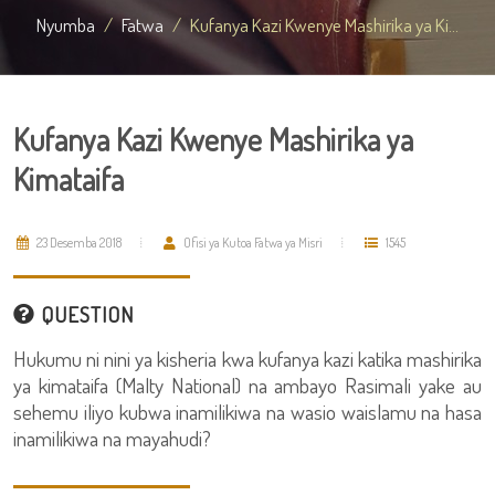
Nyumba
Fatwa
Kufanya Kazi Kwenye Mashirika ya Ki...
Kufanya Kazi Kwenye Mashirika ya
Kimataifa
23 Desemba 2018
Ofisi ya Kutoa Fatwa ya Misri
1545
QUESTION
Hukumu ni nini ya kisheria kwa kufanya kazi katika mashirika
ya kimataifa (Malty National) na ambayo Rasimali yake au
sehemu iliyo kubwa inamilikiwa na wasio waislamu na hasa
inamilikiwa na mayahudi?