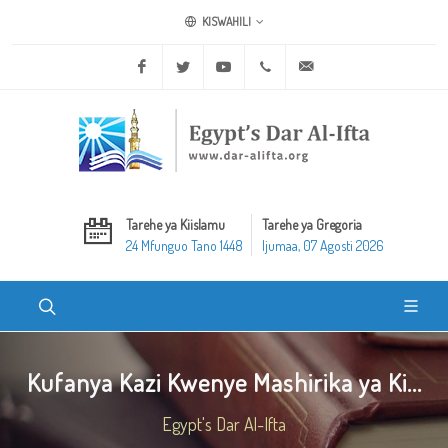
KISWAHILI
Facebook
Twitter
Youtube
+20 2 25970400
ask@dar-alifta.org
Tarehe ya Kiislamu
Tarehe ya Gregoria
24 Mfunguo Tano 1448
Ijumaa, 07 Agosti 2026
Kufanya Kazi Kwenye Mashirika ya Ki...
Egypt's Dar Al-Ifta