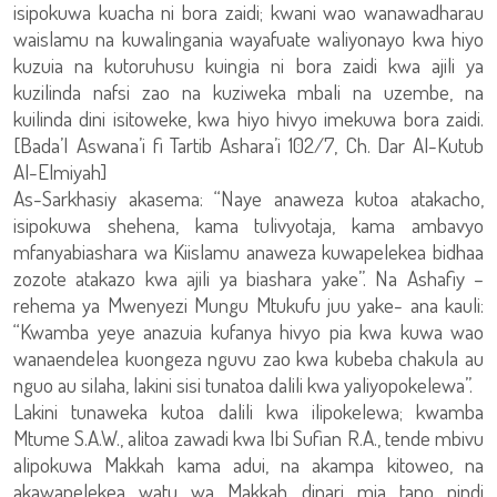
isipokuwa kuacha ni bora zaidi; kwani wao wanawadharau
waislamu na kuwalingania wayafuate waliyonayo kwa hiyo
kuzuia na kutoruhusu kuingia ni bora zaidi kwa ajili ya
kuzilinda nafsi zao na kuziweka mbali na uzembe, na
kuilinda dini isitoweke, kwa hiyo hivyo imekuwa bora zaidi.
[Bada’I Aswana’i fi Tartib Ashara’i 102/7, Ch. Dar Al-Kutub
Al-Elmiyah]
As-Sarkhasiy akasema: “Naye anaweza kutoa atakacho,
isipokuwa shehena, kama tulivyotaja, kama ambavyo
mfanyabiashara wa Kiislamu anaweza kuwapelekea bidhaa
zozote atakazo kwa ajili ya biashara yake”. Na Ashafiy –
rehema ya Mwenyezi Mungu Mtukufu juu yake- ana kauli:
“Kwamba yeye anazuia kufanya hivyo pia kwa kuwa wao
wanaendelea kuongeza nguvu zao kwa kubeba chakula au
nguo au silaha, lakini sisi tunatoa dalili kwa yaliyopokelewa”.
Lakini tunaweka kutoa dalili kwa ilipokelewa; kwamba
Mtume S.A.W., alitoa zawadi kwa Ibi Sufian R.A., tende mbivu
alipokuwa Makkah kama adui, na akampa kitoweo, na
akawapelekea watu wa Makkah dinari mia tano pindi