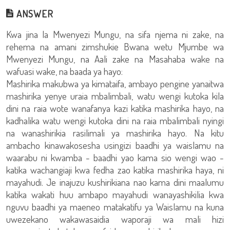
ANSWER
Kwa jina la Mwenyezi Mungu, na sifa njema ni zake, na
rehema na amani zimshukie Bwana wetu Mjumbe wa
Mwenyezi Mungu, na Aali zake na Masahaba wake na
wafuasi wake, na baada ya hayo:
Mashirika makubwa ya kimataifa, ambayo pengine yanaitwa
mashirika yenye uraia mbalimbali, watu wengi kutoka kila
dini na raia wote wanafanya kazi katika mashirika hayo, na
kadhalika watu wengi kutoka dini na raia mbalimbali nyingi
na wanashirikia rasilimali ya mashirika hayo. Na kitu
ambacho kinawakosesha usingizi baadhi ya waislamu na
waarabu ni kwamba - baadhi yao kama sio wengi wao -
katika wachangiaji kwa fedha zao katika mashirika haya, ni
mayahudi. Je inajuzu kushirikiana nao kama dini maalumu
katika wakati huu ambapo mayahudi wanayashikilia kwa
nguvu baadhi ya maeneo matakatifu ya Waislamu na kuna
uwezekano wakawasaidia waporaji wa mali hizi