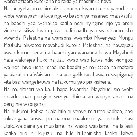
wanazozipata kutokana na faida ya mashirika hayo.
Na anayetazama kiuhalisi, anaona kwamba mayahudi sio
wote wanayashilia kwa nguvu baadhi ya maeneo matakatifu,
na baadhi yao wanakaa katika nchi nyingine nje ya ardhi
zinazoshikiliwa kwa nguvu, bali baadhi yao wanaharamisha
kwenda Palestina na wanaona kwamba Mwenyezi Mungu
Mtukufu aliwatoa mayahudi kutoka Palestina, na hawajuzu
kwao kurudi tena. na baadhi yao wanaona kuwa Mayahudi
hata wakirejea huko haijuzu kwao wao kuwa ndio viongozi
wa nchi hiyo kisha Israel ina baadhi ya mikataba na mataifa
ya kiarabu na Waislamu, na wangelikuwa hawa ni wapiganaji
vita basi wangelikuwa na hukumu yao pia kisheria.
Na muhtasari wa kauli hapa kwamba Mayahudi sio wote
maadui, nao pengine wenye dhima au wenye ahadi, na
penginie wapiganaji.
Na hukumu katika suala hilo ni yenye mifumo kadhaa; basi
tukizingatia kuwa ipo namna maalumu ya ushiriki, basi
utakuwa baina ya muislamu na wasio waislamu, na la asili
katika hilo ni kujuzu, na hilo tulibainisha katika Fatwa