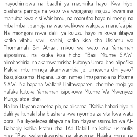
inayochimbwa na baadhi ya mashirika hayo. Kwa hiyo,
biashara pamoja na watu wa wapiganaji inajuzu kwani ina
manufaa kwa sisi Waislamu, na manufaa hayo ni mengi na
mbalimbali, pamoja na wao walikuwa wakipata manufaa pia.
Na miongoni mwa dalili ya kujuzu hayo ni kuwa ilitajwa
katika vitabu viwili sahihi, katika kisa cha Uislamu wa
Thumamah Bin Athaal, mkuu wa watu wa Yamamah
aliposilimu, na katika kisa hicho: “Basi Mtume S.A.W.,
alimbashiria, na akamwamrisha kufanya Umra, basi alipofika
Makka; mtu mmoja akamwambia: je, umeacha dini yako?
Basi, akasema: Hapana. Lakini nimesilimu pamoja na Mtume
S.A.W.. Na hapana Wallahi! Haitawapateni chembe moja ya
nafaka kutoka Yamamah isipokuwa Mtume Wa Mwenyezi
Mungu atoe idhini.
Na Ibn Hayaan ametoa pia, na alisema: “Katika habari hiyo ni
dalili ya kuhalalisha biashara kwa nyumba za vita kwa watu
bora”. Na iliyoelezea ilitajwa na Ibn Hayaan usimulizi wa Al-
Baihaqiy katika kitabu cha: [Ad-Dalail] na katika usimulizi
huo: “Basi wakamkasirisha na akasema: Hakika mimi, na