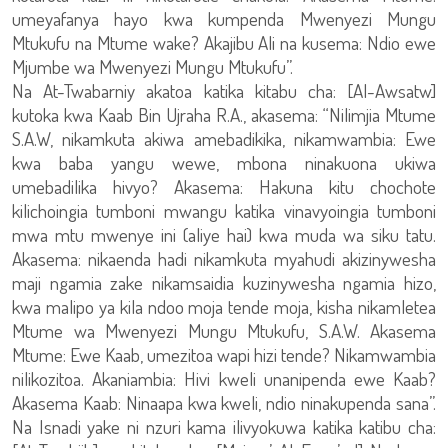
umeyafanya hayo kwa kumpenda Mwenyezi Mungu
Mtukufu na Mtume wake? Akajibu Ali na kusema: Ndio ewe
Mjumbe wa Mwenyezi Mungu Mtukufu”.
Na At-Twabarniy akatoa katika kitabu cha: [Al-Awsatw]
kutoka kwa Kaab Bin Ujraha R.A., akasema: “Nilimjia Mtume
S.A.W, nikamkuta akiwa amebadikika, nikamwambia: Ewe
kwa baba yangu wewe, mbona ninakuona ukiwa
umebadilika hivyo? Akasema: Hakuna kitu chochote
kilichoingia tumboni mwangu katika vinavyoingia tumboni
mwa mtu mwenye ini (aliye hai) kwa muda wa siku tatu.
Akasema: nikaenda hadi nikamkuta myahudi akizinywesha
maji ngamia zake nikamsaidia kuzinywesha ngamia hizo,
kwa malipo ya kila ndoo moja tende moja, kisha nikamletea
Mtume wa Mwenyezi Mungu Mtukufu, S.A.W. Akasema
Mtume: Ewe Kaab, umezitoa wapi hizi tende? Nikamwambia
nilikozitoa. Akaniambia: Hivi kweli unanipenda ewe Kaab?
Akasema Kaab: Ninaapa kwa kweli, ndio ninakupenda sana”.
Na Isnadi yake ni nzuri kama ilivyokuwa katika katibu cha: