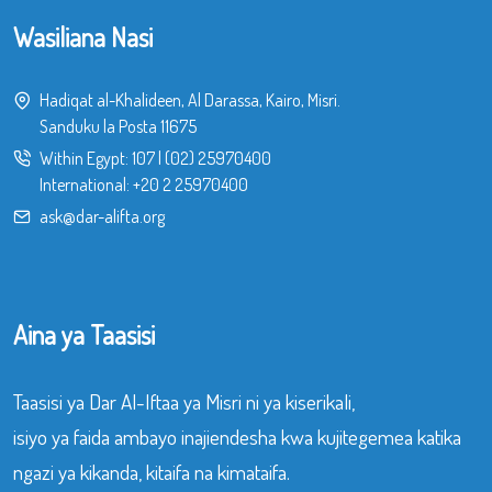
Wasiliana Nasi
Hadiqat al-Khalideen, Al Darassa, Kairo, Misri.
Sanduku la Posta 11675
Within Egypt:
107
|
(02) 25970400
International:
+20 2 25970400
ask@dar-alifta.org
Aina ya Taasisi
Taasisi ya Dar Al-Iftaa ya Misri ni ya kiserikali,
isiyo ya faida ambayo inajiendesha kwa kujitegemea katika
ngazi ya kikanda, kitaifa na kimataifa.