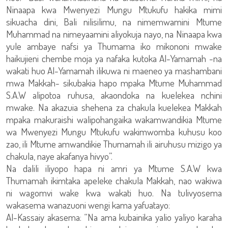
Ninaapa kwa Mwenyezi Mungu Mtukufu hakika mimi
sikuacha dini, Bali nilisilimu, na nimemwamini Mtume
Muhammad na nimeyaamini aliyokuja nayo, na Ninaapa kwa
yule ambaye nafsi ya Thumama iko mikononi mwake
haikujieni chembe moja ya nafaka kutoka Al-Yamamah -na
wakati huo Al-Yamamah ilikuwa ni maeneo ya mashambani
mwa Makkah- sikubakia hapo mpaka Mtume Muhammad
S.A.W alipotoa ruhusa, akaondoka na kuelekea nchini
mwake. Na akazuia shehena za chakula kuelekea Makkah
mpaka makuraishi walipohangaika wakamwandikia Mtume
wa Mwenyezi Mungu Mtukufu wakimwomba kuhusu koo
zao, ili Mtume amwandikie Thumamah ili airuhusu mizigo ya
chakula, naye akafanya hivyo”.
Na dalili iliyopo hapa ni amri ya Mtume S.A.W kwa
Thumamah ikimtaka apeleke chakula Makkah, nao wakiwa
ni wagomvi wake kwa wakati huo. Na tulivyosema
wakasema wanazuoni wengi kama yafuatayo:
Al-Kassaiy akasema: “Na ama kubainika yalio yaliyo karaha