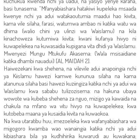
kuchukua kwenda nchi ya uadui, na yasiyo yenye karaha,
basi tunasema: “Mfanyabiashara hatakiwi kupeleka msaada
kwenye nchi ya adui watakaoutumia maadui hao kivita,
kama vile silaha, farasi, watumwa ambao ni katika watu wa
dhima (walio chini ya ulinzi wa Waislamu) na kila
kinachoweza kutumiwa kivita; kwani kufanya hivyo ni
kuwapelekea na kuwasaidia kupigana vita dhidi ya Waislamu.
Mwenyezi Mungu Mtukufu Akasema: {Wala msisaidiane
katika dhambi nauadui} [AL MAIDAH 2].
Haiwezekani kwa shehena, na vilevile adui anapoingia nchi
ya Kiislamu hawezi kamwe kununua silaha na kama
atanunua silaha basi hawezi kuziingiza katika nchi ya adui wa
Waislamu kwa sababu tulizozisema: na hakuna ubaya
wowote wa kubeba shehena za nguo, mizigo ya kawaida na
chakula na mfano wa vitu hivyo na kuwapelekea; kwa
kutobeba maana ya kusaidia kivita na kuwaokoa.
Na kwa utaratibu huu, imezoeleka kwa wafanyabiashara wa
migogoro kwamba wao wanaingia katika nchi ya adui
kibiashara bila ya kudhihirika kuwarudi au kuwakana;