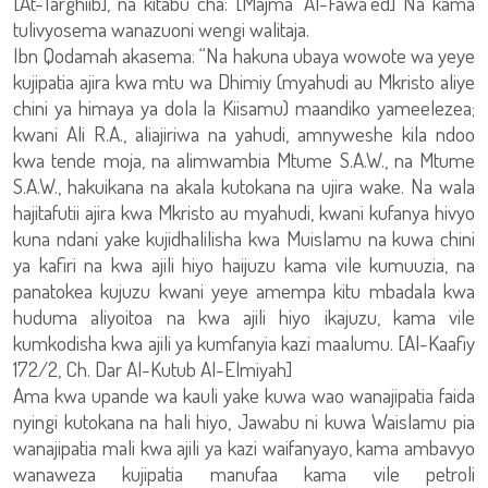
[At-Targhiib], na kitabu cha: [Majma’ Al-Fawa’ed] Na kama
tulivyosema wanazuoni wengi walitaja.
Ibn Qodamah akasema: “Na hakuna ubaya wowote wa yeye
kujipatia ajira kwa mtu wa Dhimiy (myahudi au Mkristo aliye
chini ya himaya ya dola la Kiisamu) maandiko yameelezea;
kwani Ali R.A., aliajiriwa na yahudi, amnyweshe kila ndoo
kwa tende moja, na alimwambia Mtume S.A.W., na Mtume
S.A.W., hakuikana na akala kutokana na ujira wake. Na wala
hajitafutii ajira kwa Mkristo au myahudi, kwani kufanya hivyo
kuna ndani yake kujidhalilisha kwa Muislamu na kuwa chini
ya kafiri na kwa ajili hiyo haijuzu kama vile kumuuzia, na
panatokea kujuzu kwani yeye amempa kitu mbadala kwa
huduma aliyoitoa na kwa ajili hiyo ikajuzu, kama vile
kumkodisha kwa ajili ya kumfanyia kazi maalumu. [Al-Kaafiy
172/2, Ch. Dar Al-Kutub Al-Elmiyah]
Ama kwa upande wa kauli yake kuwa wao wanajipatia faida
nyingi kutokana na hali hiyo, Jawabu ni kuwa Waislamu pia
wanajipatia mali kwa ajili ya kazi waifanyayo, kama ambavyo
wanaweza kujipatia manufaa kama vile petroli