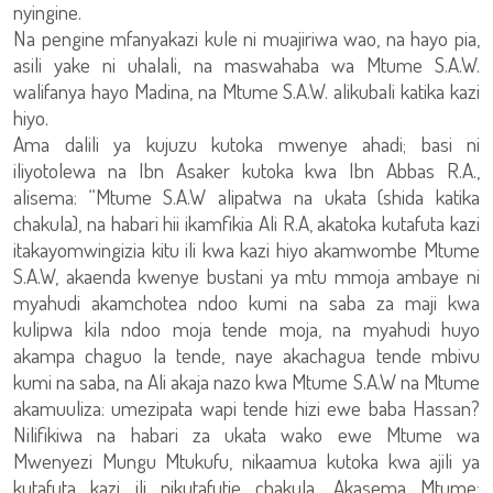
nyingine.
Na pengine mfanyakazi kule ni muajiriwa wao, na hayo pia,
asili yake ni uhalali, na maswahaba wa Mtume S.A.W.
walifanya hayo Madina, na Mtume S.A.W. alikubali katika kazi
hiyo.
Ama dalili ya kujuzu kutoka mwenye ahadi; basi ni
iliyotolewa na Ibn Asaker kutoka kwa Ibn Abbas R.A.,
alisema: “Mtume S.A.W alipatwa na ukata (shida katika
chakula), na habari hii ikamfikia Ali R.A, akatoka kutafuta kazi
itakayomwingizia kitu ili kwa kazi hiyo akamwombe Mtume
S.A.W, akaenda kwenye bustani ya mtu mmoja ambaye ni
myahudi akamchotea ndoo kumi na saba za maji kwa
kulipwa kila ndoo moja tende moja, na myahudi huyo
akampa chaguo la tende, naye akachagua tende mbivu
kumi na saba, na Ali akaja nazo kwa Mtume S.A.W na Mtume
akamuuliza: umezipata wapi tende hizi ewe baba Hassan?
Nilifikiwa na habari za ukata wako ewe Mtume wa
Mwenyezi Mungu Mtukufu, nikaamua kutoka kwa ajili ya
kutafuta kazi ili nikutafutie chakula. Akasema Mtume: