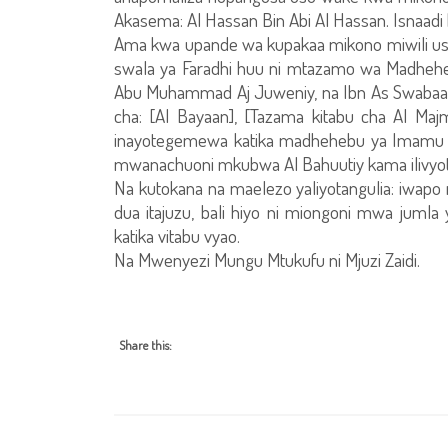
Akasema: Al Hassan Bin Abi Al Hassan. Isnaadi 
Ama kwa upande wa kupakaa mikono miwili uson
swala ya Faradhi huu ni mtazamo wa Madhehe
Abu Muhammad Aj Juweniy, na Ibn As Swabaagh,
cha: [Al Bayaan], [Tazama kitabu cha Al M
inayotegemewa katika madhehebu ya Imamu 
mwanachuoni mkubwa Al Bahuutiy kama ilivyot
Na kutokana na maelezo yaliyotangulia: iwapo
dua itajuzu, bali hiyo ni miongoni mwa juml
katika vitabu vyao.
Na Mwenyezi Mungu Mtukufu ni Mjuzi Zaidi.
Share this: