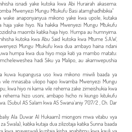
ihisha isnadi yake kutoka kwa Abi Hurairah akasema:
omba Mwenyezi Mungu Mtukufu Basi atamghadhibikia"
 wake anaponyanyua mikono yake kwa upole, kutaka
a haja yake hiyo. Na hakika Mwenyezi Mungu Mtukufu
zidisha maombi katika haja hiyo. Humpa au humnyima.
ihisha kutoka kwa Abu Said kutoka kwa Mtume S.A.W,
enyezi Mungu Mtukufu kwa dua ambayo haina ndani
pokuwa humpa kwa dua hiyo moja kati ya mambo matatu:
mcheleweshea hadi Siku ya Malipo, au akamwepushia
a kuwa kupangusa uso kwa mikono miwili baada ya
ma vile mnasaba uliopo hapo kwamba Mwenyezi Mungu
pu, kwa hiyo ni kama vile rehema zake zimeishukia kwa
eka rehema hizo usoni, ambapo hicho ni kiungo kitukufu
uzwa. [Subul AS Salam kwa AS Swana'aniy 707/2 , Ch. Dar
rnibaliy Ala Duwar Al Hukaam] miongoni mwa vitabu vya
Swala), katika kutaja dua zilizotaja katika Sunna baada
a kwa anayeswali kuzitaja kisha anahitimu kwa kauli ya