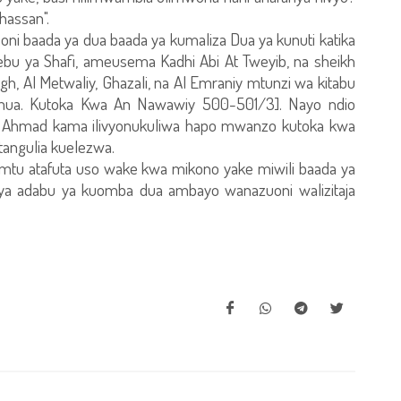
hassan".
i baada ya dua baada ya kumaliza Dua ya kunuti katika
bu ya Shafi, ameusema Kadhi Abi At Tweyib, na sheikh
 Al Metwaliy, Ghazali, na Al Emraniy mtunzi wa kitabu
ajmua. Kutoka Kwa An Nawawiy 500-501/3]. Nayo ndio
Ahmad kama ilivyonukuliwa hapo mwanzo kutoka kwa
angulia kuelezwa.
 mtu atafuta uso wake kwa mikono yake miwili baada ya
a ya adabu ya kuomba dua ambayo wanazuoni walizitaja