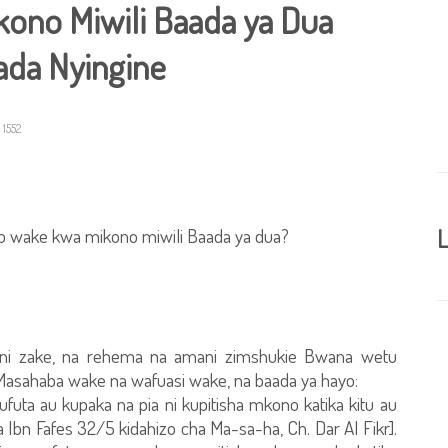
ono Miwili Baada ya Dua
bada Nyingine
1552
 wake kwa mikono miwili Baada ya dua?
L
 ni zake, na rehema na amani zimshukie Bwana wetu
asahaba wake na wafuasi wake, na baada ya hayo:
ufuta au kupaka na pia ni kupitisha mkono katika kitu au
Ibn Fafes 32/5 kidahizo cha Ma-sa-ha, Ch. Dar Al Fikr].