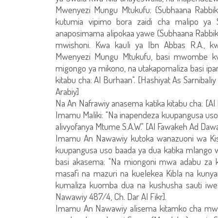
Mwenyezi Mungu Mtukufu: {Subhaana Rabbika}
kutumia vipimo bora zaidi cha malipo ya
anaposimama alipokaa yawe (Subhaana Rabbik
mwishoni. Kwa kauli ya Ibn Abbas R.A., 
Mwenyezi Mungu Mtukufu, basi mwombe k
migongo ya mikono, na utakapomaliza basi ipan
kitabu cha: Al Burhaan". [Hashiyat As Sarnibali
Arabiy]
Na An Nafrawiy anasema katika kitabu cha: [A
Imamu Maliki: "Na inapendeza kuupangusa u
alivyofanya Mtume S.A.W." [Al Fawakeh Ad Dawa
Imamu An Nawawiy kutoka wanazuoni wa Kish
kuupangusa uso baada ya dua katika mlango wa
basi akasema: "Na miongoni mwa adabu za k
masafi na mazuri na kuelekea Kibla na kun
kumaliza kuomba dua na kushusha sauti iwe k
Nawawiy 487/4, Ch. Dar Al Fikr].
Imamu An Nawawiy alisema kitamko cha mwish