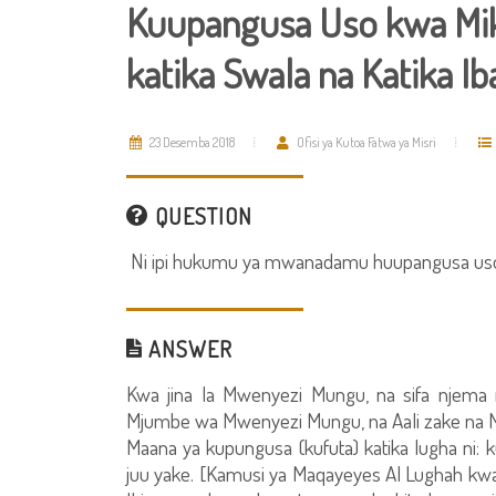
Kuupangusa Uso kwa Mik
katika Swala na Katika I
23 Desemba 2018
Ofisi ya Kutoa Fatwa ya Misri
QUESTION
Ni ipi hukumu ya mwanadamu huupangusa uso
ANSWER
Kwa jina la Mwenyezi Mungu, na sifa njema
Mjumbe wa Mwenyezi Mungu, na Aali zake na M
Maana ya kupungusa (kufuta) katika lugha ni: k
juu yake. [Kamusi ya Maqayeyes Al Lughah kwa 