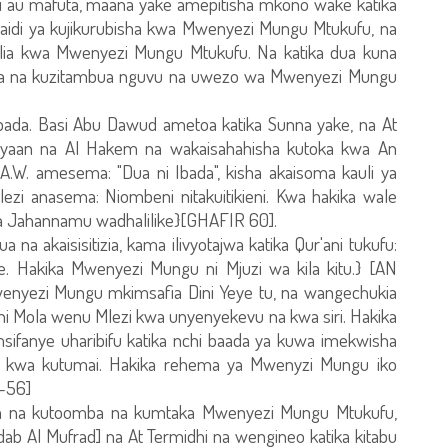
au mafuta, maana yake amepitisha mkono wake katika
 zaidi ya kujikurubisha kwa Mwenyezi Mungu Mtukufu, na
ia kwa Mwenyezi Mungu Mtukufu. Na katika dua kuna
ja na kuzitambua nguvu na uwezo wa Mwenyezi Mungu
bada. Basi Abu Dawud ametoa katika Sunna yake, na At
ayaan na Al Hakem na wakaisahahisha kutoka kwa An
.W. amesema: "Dua ni Ibada", kisha akaisoma kauli ya
i anasema: Niombeni nitakuitikieni. Kwa hakika wale
a Jahannamu wadhalilike}[GHAFIR 60].
akaisisitizia, kama ilivyotajwa katika Qur'ani tukufu:
 Hakika Mwenyezi Mungu ni Mjuzi wa kila kitu.} [AN
nyezi Mungu mkimsafia Dini Yeye tu, na wangechukia
ni Mola wenu Mlezi kwa unyenyekevu na kwa siri. Hakika
ifanye uharibifu katika nchi baada ya kuwa imekwisha
kwa kutumai. Hakika rehema ya Mwenyzi Mungu iko
-56]
ana na kutoomba na kumtaka Mwenyezi Mungu Mtukufu,
Adab Al Mufrad] na At Termidhi na wengineo katika kitabu