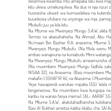
Ikisemwa kwamba mtu amepaka kitu kwa maji 
kitu ukiwa umekunjuliwa. Na dua ni njia nzuri
huonesha ukweli wa kumwelekea na kukimbil
kuuelezea ufukara na unyonge wa mja, pamo
Mtukufu juu ya kila kitu.
Na Mtume wa Mwenyezi Mungu S.A.W, aliita I
Termizi na akaisahahisha, Na Ahmad, Abu H
Nu'maan Bin Basher R.A. anasema: Mtume S.A
Mwenyezi Mungu Mtukufu: {Na Mola wenu Mlez
ambao wanajivuna na kuniabudu Mimi wataingi
Na Mwenyezi Mungu Mtukufu ameamurisha dua na 
{Na muombeni Mwenyezi Mungu fadhila zake.
NISAA 32], na Anasema: {Basi mwombeni Mwe
makafiri.} [GHAFIR 14], na Akasema: {.Muombe
Yeye hawapendi warukao mipaka (55). Wala ms
tengenezwa. Na muombeni kwa kuogopa na 
karibu na wanao fanya mema}. [AL- AARAF 55
Na Mtume S.A.W., akatutahadharishia kutok
Basi Al Bukhari ametoa katika kitabu cha: [Al 