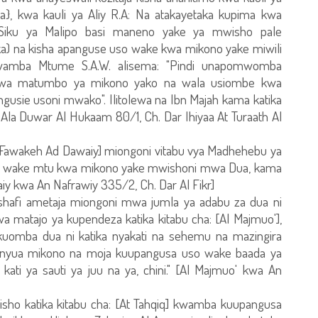
, kwa kauli ya Aliy R.A: Na atakayetaka kupima kwa
 Siku ya Malipo basi maneno yake ya mwisho pale
a) na kisha apanguse uso wake kwa mikono yake miwili
kwamba Mtume S.A.W. alisema: "Pindi unapomwomba
wa matumbo ya mikono yako na wala usiombe kwa
gusie usoni mwako". Ilitolewa na Ibn Majah kama katika
y Ala Duwar Al Hukaam 80/1, Ch. Dar Ihiyaa At Turaath Al
l Fawakeh Ad Dawaiy] miongoni vitabu vya Madhehebu ya
so wake mtu kwa mikono yake mwishoni mwa Dua, kama
iy kwa An Nafrawiy 335/2, Ch. Dar Al Fikr]
afi ametaja miongoni mwa jumla ya adabu za dua ni
 matajo ya kupendeza katika kitabu cha: [Al Majmuo'],
uomba dua ni katika nyakati na sehemu na mazingira
yanyua mikono na moja kuupangusa uso wake baada ya
ati ya sauti ya juu na ya, chini." [Al Majmuo' kwa An
o katika kitabu cha: [At Tahqiq] kwamba kuupangusa