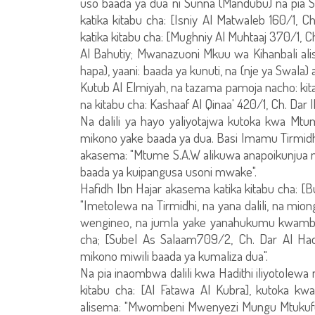
uso baada ya dua ni Sunna (Mandubu) na pia S
katika kitabu cha: [Isniy Al Matwaleb 160/1, Ch
katika kitabu cha: [Mughniy Al Muhtaaj 370/1, C
Al Bahutiy; Mwanazuoni Mkuu wa Kihanbali a
hapa), yaani: baada ya kunuti, na (nje ya Swala)
Kutub Al Elmiyah, na tazama pamoja nacho: kitab
na kitabu cha: Kashaaf Al Qinaa' 420/1, Ch. Dar I
Na dalili ya hayo yaliyotajwa kutoka kwa M
mikono yake baada ya dua. Basi Imamu Tirmidhi
akasema: "Mtume S.A.W alikuwa anapoikunjua mi
baada ya kuipangusa usoni mwake".
Hafidh Ibn Hajar akasema katika kitabu cha: [
"Imetolewa na Tirmidhi, na yana dalili, na m
wengineo, na jumla yake yanahukumu kwamba n
cha; [Subel As Salaam709/2, Ch. Dar Al Hadi
mikono miwili baada ya kumaliza dua".
Na pia inaombwa dalili kwa Hadithi iliyotolewa
kitabu cha: [Al Fatawa Al Kubra], kutoka k
alisema: "Mwombeni Mwenyezi Mungu Mtuku