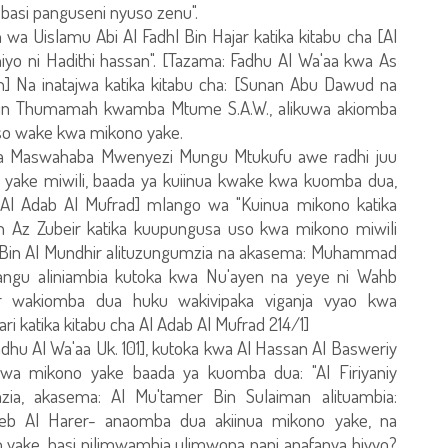
asi panguseni nyuso zenu".
a Uislamu Abi Al Fadhl Bin Hajar katika kitabu cha [Al
hiyo ni Hadithi hassan". [Tazama: Fadhu Al Wa'aa kwa As
an] Na inatajwa katika kitabu cha: [Sunan Abu Dawud na
Bin Thumamah kwamba Mtume S.A.W., alikuwa akiomba
so wake kwa mikono yake.
a Maswahaba Mwenyezi Mungu Mtukufu awe radhi juu
 yake miwili, baada ya kuiinua kwake kwa kuomba dua,
: [Al Adab Al Mufrad] mlango wa "Kuinua mikono katika
bn Az Zubeir katika kuupungusa uso kwa mikono miwili
m Bin Al Mundhir alituzungumzia na akasema: Muhammad
angu aliniambia kutoka kwa Nu'ayen na yeye ni Wahb
 wakiomba dua huku wakivipaka viganja vyao kwa
i katika kitabu cha Al Adab Al Mufrad 214/1]
adhu Al Wa'aa Uk. 101], kutoka kwa Al Hassan Al Basweriy
a mikono yake baada ya kuomba dua: "Al Firiyaniy
ia, akasema: Al Mu'tamer Bin Sulaiman alituambia:
eb Al Harer- anaomba dua akiinua mikono yake, na
yake, basi nilimwambia ulimwona nani anafanya hivyo?