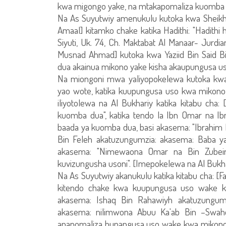
kwa migongo yake, na mtakapomaliza kuomba b
Na As Suyutwiy amenukulu kutoka kwa Sheikh w
Amaal] kitamko chake katika Hadithi: "Hadithi 
Siyuti, Uk. 74, Ch. Maktabat Al Manaar- Jurdi
Musnad Ahmad] kutoka kwa Yaziid Bin Said 
dua akainua mikono yake kisha akaupungusa u
Na miongoni mwa yaliyopokelewa kutoka kw
yao wote, katika kuupungusa uso kwa mikono
iliyotolewa na Al Bukhariy katika kitabu cha
kuomba dua", katika tendo la Ibn Omar na I
baada ya kuomba dua, basi akasema: "Ibrahi
Bin Feleh akatuzungumzia: akasema: Baba y
akasema: "Nimewaona Omar na Bin Zubeir
kuvizungusha usoni". [Imepokelewa na Al Bukhar
Na As Suyutwiy akanukulu katika kitabu cha: [F
kitendo chake kwa kuupungusa uso wake kw
akasema: Ishaq Bin Rahawiyh akatuzungumz
akasema: nilimwona Abuu Ka'ab Bin –Swah
anapomaliza hupangusa uso wake kwa mikono 