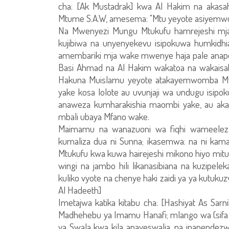
cha: [Ak Mustadrak] kwa Al Hakim na akasah
Mtume S.A.W, amesema: "Mtu yeyote asiyemw
Na Mwenyezi Mungu Mtukufu hamrejeshi mja
kujibiwa na unyenyekevu isipokuwa humkidhi
amembariki mja wake mwenye haja pale anapo
Basi Ahmad na Al Hakim wakatoa na wakaisah
Hakuna Muislamu yeyote atakayemwomba Mw
yake kosa lolote au uvunjaji wa undugu isi
anaweza kumharakishia maombi yake, au aka
mbali ubaya Mfano wake.
Maimamu na wanazuoni wa fiqhi wameelez
kumaliza dua ni Sunna; ikasemwa: na ni ka
Mtukufu kwa kuwa hairejeshi mikono hiyo mitu
wingi na jambo hili likanasibiana na kuzipel
kuliko vyote na chenye haki zaidi ya ya kutuk
Al Hadeeth]
Imetajwa katika kitabu cha: [Hashiyat As Sa
Madhehebu ya Imamu Hanafi; mlango wa (sifa za 
ya Swala kwa kila anayeswalia, na inapendezw