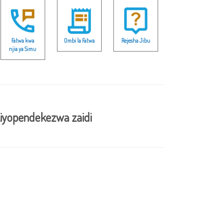
Fatwa kwa
Ombi la Fatwa
Rejesha Jibu
njia ya Simu
iyopendekezwa zaidi