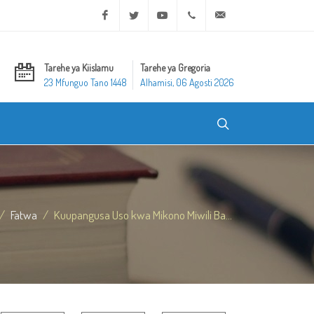
Facebook
Twitter
Youtube
+20 2 25970400
ask@dar-alifta.org
Tarehe ya Kiislamu
Tarehe ya Gregoria
23 Mfunguo Tano 1448
Alhamisi, 06 Agosti 2026
Fatwa
Kuupangusa Uso kwa Mikono Miwili Ba...