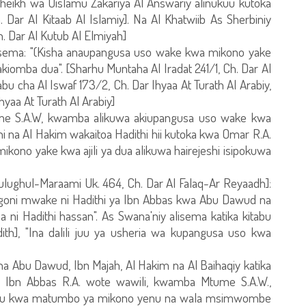
heikh wa Uislamu Zakariya Al Answariy alinukuu kutoka
. Dar Al Kitaab Al Islamiy]. Na Al Khatwiib As Sherbiniy
h. Dar Al Kutub Al Elmiyah]
lisema: "(Kisha anaupangusa uso wake kwa mikono yake
 akiomba dua". [Sharhu Muntaha Al Iradat 241/1, Ch. Dar Al
u cha Al Iswaf 173/2, Ch. Dar Ihyaa At Turath Al Arabiy,
hyaa At Turath Al Arabiy]
tume S.A.W, kwamba alikuwa akiupangusa uso wake kwa
 na Al Hakim wakaitoa Hadithi hii kutoka kwa Omar R.A.
kono yake kwa ajili ya dua alikuwa hairejeshi isipokuwa
Bulughul-Maraami Uk. 464, Ch. Dar Al Falaq-Ar Reyaadh]:
iongoni mwake ni Hadithi ya Ibn Abbas kwa Abu Dawud na
i Hadithi hassan". As Swana'niy alisema katika kitabu
th], "Ina dalili juu ya usheria wa kupangusa uso kwa
 na Abu Dawud, Ibn Majah, Al Hakim na Al Baihaqiy katika
wa Ibn Abbas R.A. wote wawili, kwamba Mtume S.A.W.,
fu kwa matumbo ya mikono yenu na wala msimwombe