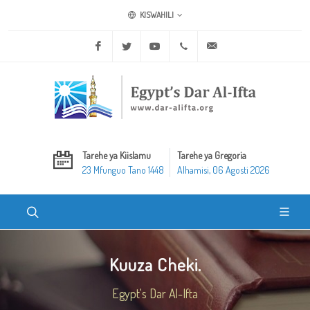
KISWAHILI
Facebook
Twitter
Youtube
+20 2 25970400
ask@dar-alifta.org
Tarehe ya Kiislamu
Tarehe ya Gregoria
23 Mfunguo Tano 1448
Alhamisi, 06 Agosti 2026
Kuuza Cheki.
Egypt's Dar Al-Ifta