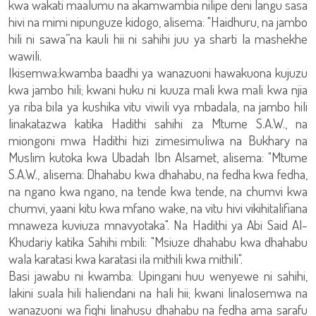
kwa wakati maalumu na akamwambia nilipe deni langu sasa
hivi na mimi nipunguze kidogo, alisema: "Haidhuru, na jambo
hili ni sawa”na kauli hii ni sahihi juu ya sharti la mashekhe
wawili.
Ikisemwa:kwamba baadhi ya wanazuoni hawakuona kujuzu
kwa jambo hili; kwani huku ni kuuza mali kwa mali kwa njia
ya riba bila ya kushika vitu viwili vya mbadala, na jambo hili
linakatazwa katika Hadithi sahihi za Mtume S.A.W., na
miongoni mwa Hadithi hizi zimesimuliwa na Bukhary na
Muslim kutoka kwa Ubadah Ibn Alsamet, alisema: "Mtume
S.A.W., alisema: Dhahabu kwa dhahabu, na fedha kwa fedha,
na ngano kwa ngano, na tende kwa tende, na chumvi kwa
chumvi, yaani kitu kwa mfano wake, na vitu hivi vikihitalifiana
mnaweza kuviuza mnavyotaka". Na Hadithi ya Abi Said Al-
Khudariy katika Sahihi mbili: "Msiuze dhahabu kwa dhahabu
wala karatasi kwa karatasi ila mithili kwa mithili".
Basi jawabu ni kwamba: Upingani huu wenyewe ni sahihi,
lakini suala hili haliendani na hali hii; kwani linalosemwa na
wanazuoni wa fiqhi linahusu dhahabu na fedha ama sarafu