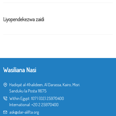
Liyopendekezwa zaidi
Wasiliana Nasi
Hadiqat al-Khalideen, Al Darassa, Kairo, Misri.
Sanduku la Posta 11675
Within Egypt:
107
|
(02) 25970400
International:
+20 2 25970400
ask@dar-alifta.org