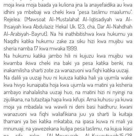
moja kwa moja baada ya kuliona jina la anayefaidika au kwa
idhini ya mbebaji wa cheki kwa "pesa taslimu maalumu".
Rejelea: [Mawsoat Al-Mustalahat Al-Iqtisadiyah wa Al-
Ihsaiyah kwa Abdulaziz Hekal Uk. 123, cha, Dar Al-Nahdhah
Al-Arabiyah-Bayrut]. Na hii inathibitishwa kwa hukumu ya
Naqdhi katika hukumu zake za siku hizi kwa mujibu wa
sheria namba 17 kwa mwaka 1999.
Na hukumu katika jambo hili ni kujuzu kwa mujibu wa
kwamba ikiwa cheki ina baki ya pesa katika benki, na
inakamilisha sharti zote za wanazuoni wa fiqhi katika uuzaji.
Na dalili ya uuzaji huu ni kuiuza katika hali ya ujumla wake
kwa hivyo kunaipatia hoja kwa ujumla wa matini ya kisheria
ambayo inahalalisha uuzaji huo, na matini hizi ni nyingi na
zijulikana, na tutazitaja hapa kwa kifupi. Ama kuhusu ya kuwa
moja ya mbadala wa wawili ni deni basi haidhuru; kwani
wanazuoni wa fiqhi waliafikiana juu ya sharti la kuitaja
thamani ya bei katika mkataba, na ipasa kuwa ni mali ya
mnunuaji, na yawezekana kulipa pesa taslimu, na kujua kiasi
na sifa zake. [Al-Mawsuaah Al-Kuwaytiyyah,15/28