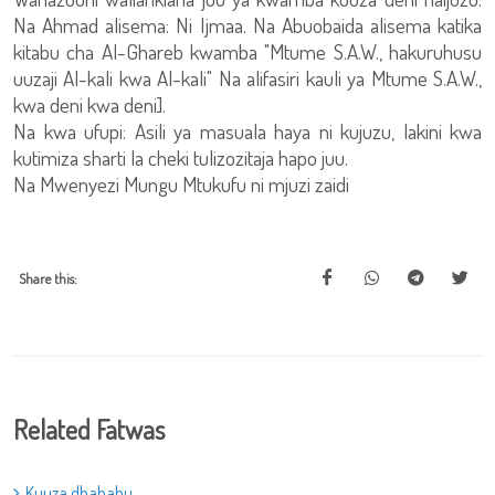
Na Ahmad alisema: Ni Ijmaa. Na Abuobaida alisema katika
kitabu cha Al-Ghareb kwamba "Mtume S.A.W., hakuruhusu
uuzaji Al-kali kwa Al-kali" Na alifasiri kauli ya Mtume S.A.W.,
kwa deni kwa deni].
Na kwa ufupi: Asili ya masuala haya ni kujuzu, lakini kwa
kutimiza sharti la cheki tulizozitaja hapo juu.
Na Mwenyezi Mungu Mtukufu ni mjuzi zaidi
Share this:
Related Fatwas
Kuuza dhahabu