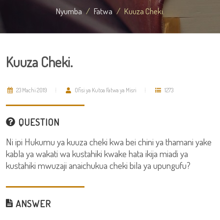
Nyumba
Fatwa
Kuuza Cheki.
Kuuza Cheki.
23 Machi 2019
Ofisi ya Kutoa Fatwa ya Misri
1273
QUESTION
Ni ipi Hukumu ya kuuza cheki kwa bei chini ya thamani yake
kabla ya wakati wa kustahiki kwake hata ikija miadi ya
kustahiki mwuzaji anaichukua cheki bila ya upungufu?
ANSWER