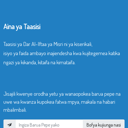
Aina ya Taasisi
Taasisi ya Dar Al-Iftaa ya Misri ni ya kiserikali,
isiyo ya faida ambayo inajiendesha kwa kujitegemea katika
ngazi ya kikanda, kitaifa na kimataifa.
Jisajili kwenye orodha yetu ya wanaopokea barua pepe na
uwe wa kwanza kupokea fatwa mpya, makala na habari
mbalimbali.
Bofya kujiunga nasi