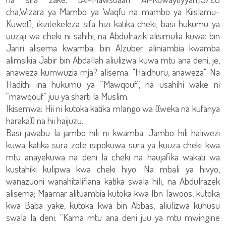
cha,Wizara ya Mambo ya Waqfu na mambo ya Kiislamu-
Kuwet], ikizitekeleza sifa hizi katika cheki, basi hukumu ya
uuzaji wa cheki ni sahihi, na Abdulrazik alisimulia kuwa: bin
Jariri alisema kwamba: bin Alzuber aliniambia kwamba
alimsikia Jabir bin Abdallah aliulizwa kuwa mtu ana deni, je,
anaweza kumwuzia mja? alisema: "Haidhuru, anaweza". Na
Hadithi ina hukumu ya “Mawqouf”, na usahihi wake ni
“mawqouf” juu ya sharti la Muslim.
Ikisemwa: Hii ni kutoka katika mlango wa ((weka na kufanya
haraka)) na hii haijuzu.
Basi jawabu la jambo hili ni kwamba: Jambo hili haliwezi
kuwa katika sura zote isipokuwa sura ya kuuza cheki kwa
mtu anayekuwa na deni la cheki na haujafika wakati wa
kustahiki kulipwa kwa cheki hiyo. Na mbali ya hivyo,
wanazuoni wanahitalifiana katika swala hili, na Abdulrazek
alisema; Maamar alituambia kutoka kwa Ibn Tawoos, kutoka
kwa Baba yake, kutoka kwa bin Abbas, aliulizwa kuhusu
swala la deni: “Kama mtu ana deni juu ya mtu mwingine