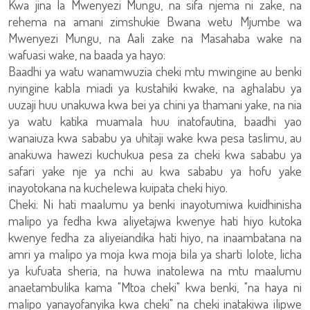
Kwa jina la Mwenyezi Mungu, na sifa njema ni zake, na
rehema na amani zimshukie Bwana wetu Mjumbe wa
Mwenyezi Mungu, na Aali zake na Masahaba wake na
wafuasi wake, na baada ya hayo:
Baadhi ya watu wanamwuzia cheki mtu mwingine au benki
nyingine kabla miadi ya kustahiki kwake, na aghalabu ya
uuzaji huu unakuwa kwa bei ya chini ya thamani yake, na nia
ya watu katika muamala huu inatofautina, baadhi yao
wanaiuza kwa sababu ya uhitaji wake kwa pesa taslimu, au
anakuwa hawezi kuchukua pesa za cheki kwa sababu ya
safari yake nje ya nchi au kwa sababu ya hofu yake
inayotokana na kuchelewa kuipata cheki hiyo.
Cheki: Ni hati maalumu ya benki inayotumiwa kuidhinisha
malipo ya fedha kwa aliyetajwa kwenye hati hiyo kutoka
kwenye fedha za aliyeiandika hati hiyo, na inaambatana na
amri ya malipo ya moja kwa moja bila ya sharti lolote, licha
ya kufuata sheria, na huwa inatolewa na mtu maalumu
anaetambulika kama "Mtoa cheki" kwa benki, "na haya ni
malipo yanayofanyika kwa cheki" na cheki inatakiwa ilipwe