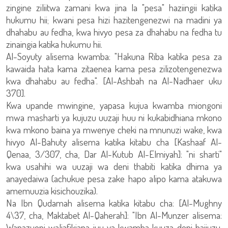
zingine ziliitwa zamani kwa jina la "pesa" haziingii katika
hukumu hii; kwani pesa hizi hazitengenezwi na madini ya
dhahabu au fedha, kwa hivyo pesa za dhahabu na fedha tu
zinaingia katika hukumu hii.
Al-Soyuty alisema kwamba: "Hakuna Riba katika pesa za
kawaida hata kama zitaenea kama pesa zilizotengenezwa
kwa dhahabu au fedha". [Al-Ashbah na Al-Nadhaer uku
370].
Kwa upande mwingine, yapasa kujua kwamba miongoni
mwa masharti ya kujuzu uuzaji huu ni kukabidhiana mkono
kwa mkono baina ya mwenye cheki na mnunuzi wake, kwa
hivyo Al-Bahuty alisema katika kitabu cha [Kashaaf Al-
Qenaa, 3/307, cha, Dar Al-Kutub Al-Elmiyah]: "ni sharti"
kwa usahihi wa uuzaji wa deni thabiti katika dhima ya
anayedaiwa (achukue pesa zake hapo alipo kama atakuwa
amemuuzia kisichouzika).
Na Ibn Qudamah alisema katika kitabu cha: [Al-Mughny
4\37, cha, Maktabet Al-Qaherah]: "Ibn Al-Munzer alisema:
Wanazuoni waliafikiana juu ya kwamba kuuza deni haijuzu.