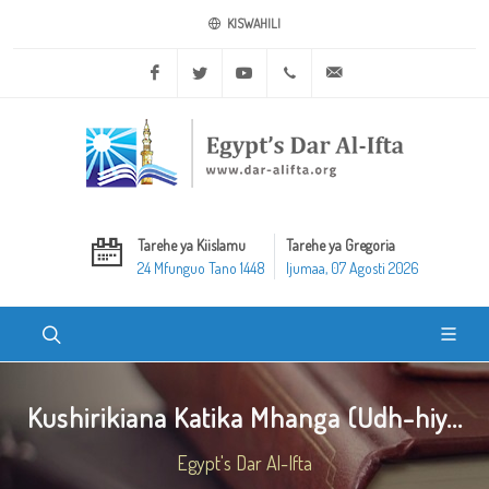
KISWAHILI
Facebook
Twitter
Youtube
+20 2 25970400
ask@dar-alifta.org
Tarehe ya Kiislamu
Tarehe ya Gregoria
24 Mfunguo Tano 1448
Ijumaa, 07 Agosti 2026
Kushirikiana Katika Mhanga (Udh-hiy...
Egypt's Dar Al-Ifta