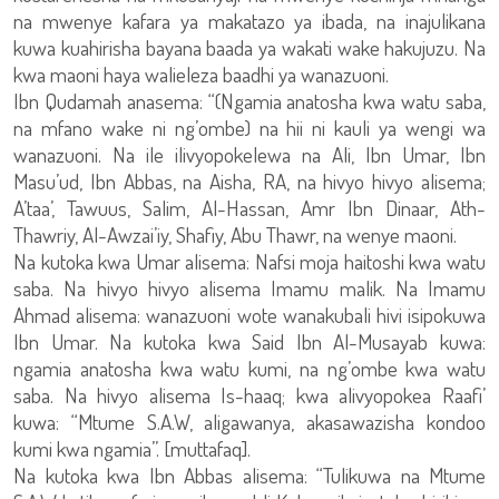
na mwenye kafara ya makatazo ya ibada, na inajulikana
kuwa kuahirisha bayana baada ya wakati wake hakujuzu. Na
kwa maoni haya walieleza baadhi ya wanazuoni.
Ibn Qudamah anasema: “(Ngamia anatosha kwa watu saba,
na mfano wake ni ng’ombe) na hii ni kauli ya wengi wa
wanazuoni. Na ile ilivyopokelewa na Ali, Ibn Umar, Ibn
Masu’ud, Ibn Abbas, na Aisha, RA, na hivyo hivyo alisema;
A’taa’, Tawuus, Salim, Al-Hassan, Amr Ibn Dinaar, Ath-
Thawriy, Al-Awzai’iy, Shafiy, Abu Thawr, na wenye maoni.
Na kutoka kwa Umar alisema: Nafsi moja haitoshi kwa watu
saba. Na hivyo hivyo alisema Imamu malik. Na Imamu
Ahmad alisema: wanazuoni wote wanakubali hivi isipokuwa
Ibn Umar. Na kutoka kwa Said Ibn Al-Musayab kuwa:
ngamia anatosha kwa watu kumi, na ng’ombe kwa watu
saba. Na hivyo alisema Is-haaq; kwa alivyopokea Raafi’
kuwa: “Mtume S.A.W, aligawanya, akasawazisha kondoo
kumi kwa ngamia”. [muttafaq].
Na kutoka kwa Ibn Abbas alisema: “Tulikuwa na Mtume