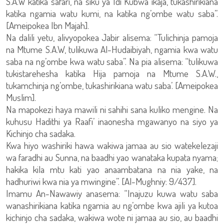
S.A.W katika safari, na siku ya Idi Kubwa ikaja, tukashirikiana
katika ngamia watu kumi, na katika ng’ombe watu saba”.
[Ameipokea Ibn Majah].
Na dalili yetu, alivyopokea Jabir alisema: “Tulichinja pamoja
na Mtume S.A.W, tulikuwa Al-Hudaibiyah, ngamia kwa watu
saba na ng’ombe kwa watu saba”. Na pia alisema: “tulikuwa
tukistarehesha katika Hija pamoja na Mtume S.A.W.,
tukamchinja ng’ombe, tukashirikiana watu saba’. [Ameipokea
Muslim].
Na mapokezi haya mawili ni sahihi sana kuliko mengine. Na
kuhusu Hadithi ya Raafi’ inaonesha mgawanyo na siyo ya
Kichinjo cha sadaka.
Kwa hiyo washiriki hawa wakiwa jamaa au sio watekelezaji
wa faradhi au Sunna, na baadhi yao wanataka kupata nyama;
hakika kila mtu kati yao anaambatana na nia yake, na
hadhuriwi kwa nia ya mwingine”. [Al-Mughniy: 9/437].
Imamu An-Nawawiy anasema: “Inajuzu kuwa watu saba
wanashirikiana katika ngamia au ng’ombe kwa ajili ya kutoa
kichinjo cha sadaka, wakiwa wote ni jamaa au sio, au baadhi