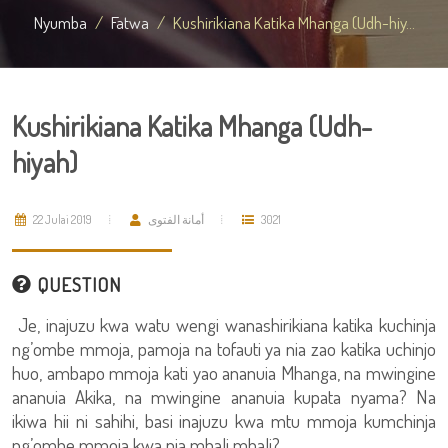
Nyumba
Fatwa
Kushirikiana Katika Mhanga (Udh-hiy...
Kushirikiana Katika Mhanga (Udh-
hiyah)
22 Julai 2019
أمانة الفتوى
3021
QUESTION
Je, inajuzu kwa watu wengi wanashirikiana katika kuchinja
ng’ombe mmoja, pamoja na tofauti ya nia zao katika uchinjo
huo, ambapo mmoja kati yao ananuia Mhanga, na mwingine
ananuia Akika, na mwingine ananuia kupata nyama? Na
ikiwa hii ni sahihi, basi inajuzu kwa mtu mmoja kumchinja
ng’ombe mmoja kwa nia mbali mbali?