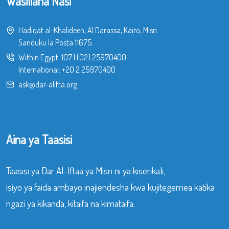
Wasiliana Nasi
Hadiqat al-Khalideen, Al Darassa, Kairo, Misri.
Sanduku la Posta 11675
Within Egypt:
107
|
(02) 25970400
International:
+20 2 25970400
ask@dar-alifta.org
Aina ya Taasisi
Taasisi ya Dar Al-Iftaa ya Misri ni ya kiserikali,
isiyo ya faida ambayo inajiendesha kwa kujitegemea katika
ngazi ya kikanda, kitaifa na kimataifa.