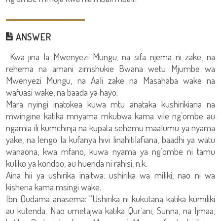
ANSWER
Kwa jina la Mwenyezi Mungu, na sifa njema ni zake, na
rehema na amani zimshukie Bwana wetu Mjumbe wa
Mwenyezi Mungu, na Aali zake na Masahaba wake na
wafuasi wake, na baada ya hayo:
Mara nyingi inatokea kuwa mtu anataka kushirikiana na
mwingine katika mnyama mkubwa kama vile ng’ombe au
ngamia ili kumchinja na kupata sehemu maalumu ya nyama
yake, na lengo la kufanya hivi linahitilafiana, baadhi ya watu
wanaona, kwa mfano, kuwa nyama ya ng’ombe ni tamu
kuliko ya kondoo, au huenda ni rahisi, n.k.
Aina hii ya ushirika inaitwa: ushirika wa miliki, nao ni wa
kisheria kama msingi wake.
Ibn Qudama anasema: “Ushirika ni kukutana katika kumiliki
au kutenda. Nao umetajwa katika Qur`ani, Sunna, na Ijmaa;