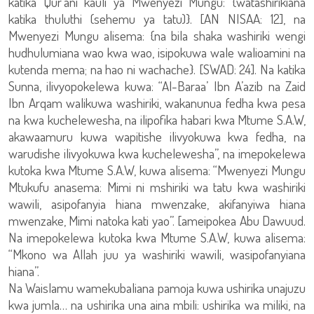
katika Qur`ani kauli ya Mwenyezi Mungu: {watashirikiana
katika thuluthi (sehemu ya tatu)}. [AN NISAA: 12], na
Mwenyezi Mungu alisema: {na bila shaka washiriki wengi
hudhulumiana wao kwa wao, isipokuwa wale walioamini na
kutenda mema; na hao ni wachache}. [SWAD: 24]. Na katika
Sunna, ilivyopokelewa kuwa: “Al-Baraa’ Ibn A’azib na Zaid
Ibn Arqam walikuwa washiriki, wakanunua fedha kwa pesa
na kwa kuchelewesha, na ilipofika habari kwa Mtume S.A.W,
akawaamuru kuwa wapitishe ilivyokuwa kwa fedha, na
warudishe ilivyokuwa kwa kuchelewesha”, na imepokelewa
kutoka kwa Mtume S.A.W, kuwa alisema: “Mwenyezi Mungu
Mtukufu anasema: Mimi ni mshiriki wa tatu kwa washiriki
wawili, asipofanyia hiana mwenzake, akifanyiwa hiana
mwenzake, Mimi natoka kati yao”. [ameipokea Abu Dawuud.
Na imepokelewa kutoka kwa Mtume S.A.W, kuwa alisema:
“Mkono wa Allah juu ya washiriki wawili, wasipofanyiana
hiana”.
Na Waislamu wamekubaliana pamoja kuwa ushirika unajuzu
kwa jumla… na ushirika una aina mbili: ushirika wa miliki, na