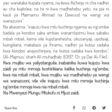
yao wanataka kupata nyama, na ikiwa Kichinjo ni cha nadhiri
au cha kujitolea, na hii ni kwa madhehebu yetu, na pia ni
kauli ya Maimamu Ahmad na Dawuud na wengi wa
wanazuoni”.
Na akasema: “inajuzu kwa mtu kuchinja ngamia au ng’ombe
badala ya kondoo saba ambao wanamlazimu kwa sababu
mbali mbali, kama vile kujistarehesha, ukusanyaji, upoteaji,
kuingiliana, makatazo ya Ihramu, nadhiri ya kutoa sadaka
kwa kondoo anayochinjwa, na kutoa sadaka kwa kondoo”.
[Al-Majmuu’ sharh Al-muhadhab: 8397, Ch. ya Dar Al-Fikr].
Kwa mujibu wa yaliyotangulia: inabainika kuwa kujuzu kwa
zaidi ya mtu mmoja kushirikiana katika kuchinja ng’ombe,
kwa nia mbali mbali, kwa mujibu wa madhehebu ya wengi
wa wanazuoni, vile vile inajuzu kwa mtu mmoja kuchinja
ng’ombe mmoja kwa nia mbali mbali.
Na Mwenyezi Mungu Mtukufu ni Mjuzi zaidi.
Share this: