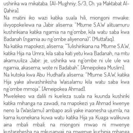
ushirika wa mikataba. [Al-Mughniy; 5/3, Ch. ya Maktabat Al-
Qahira].
Na matini iko wazi katika suala hili, miongoni mwake:
ilivyopokelewa na Jabir alisema: “Mtume S.A.W alituamuru
kushirikiana katika ngamia na ng’ombe, kila watu saba kwa
Badanah (ngamia au ng’ombe aliyenona)”. [Muttafaq].
Na katika mapokezi, alisema; “Tulishirikiana na Mtume S.A.W,
katika Hija na Umra, kila saba kati yetu kwa Badanah, na mtu
akamuuliza Jabir: je, ushirika wa ng’ombe ni ule ule wa
ngamia, akasema; wote ni Badabah”. [Ameipokea Muslim].
Na kutoka kwa Abu Hudhaifa alisema: “Mtume S.A.W, katika
Hija yake aliwashirikisha Waisalamu kila watu saba kwa
ng’ombe mmoja”. [Ameipokea Ahmad].
Mwelekeo wa dalili ni kueleza suala na kuunda kushiriki
katika mihanga na zawadi, na mapokezi ya Ahmad kwenye
neno la (Waislamu) ambapo asili yake inaonesha ujumla, na
kama kuonekana kuwa watu katika Hija ya Kuaga walikuwa
aina mbali mbali; na miongoni mwao ni mwenye
kustarehesha na mkusanyaji na mwenye kuchinja mhanga