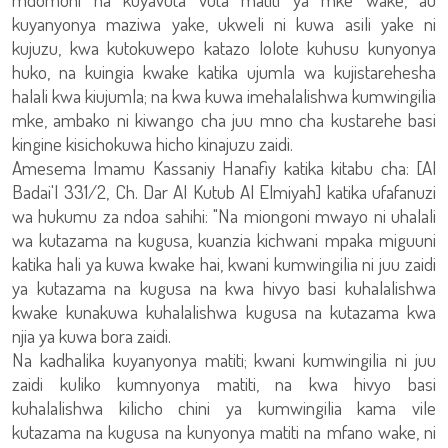
kuyanyonya maziwa yake, ukweli ni kuwa asili yake ni
kujuzu, kwa kutokuwepo katazo lolote kuhusu kunyonya
huko, na kuingia kwake katika ujumla wa kujistarehesha
halali kwa kiujumla; na kwa kuwa imehalalishwa kumwingilia
mke, ambako ni kiwango cha juu mno cha kustarehe basi
kingine kisichokuwa hicho kinajuzu zaidi.
Amesema Imamu Kassaniy Hanafiy katika kitabu cha: [Al
Badai'I 331/2, Ch. Dar Al Kutub Al Elmiyah] katika ufafanuzi
wa hukumu za ndoa sahihi: "Na miongoni mwayo ni uhalali
wa kutazama na kugusa, kuanzia kichwani mpaka miguuni
katika hali ya kuwa kwake hai, kwani kumwingilia ni juu zaidi
ya kutazama na kugusa na kwa hivyo basi kuhalalishwa
kwake kunakuwa kuhalalishwa kugusa na kutazama kwa
njia ya kuwa bora zaidi.
Na kadhalika kuyanyonya matiti; kwani kumwingilia ni juu
zaidi kuliko kumnyonya matiti, na kwa hivyo basi
kuhalalishwa kilicho chini ya kumwingilia kama vile
kutazama na kugusa na kunyonya matiti na mfano wake, ni