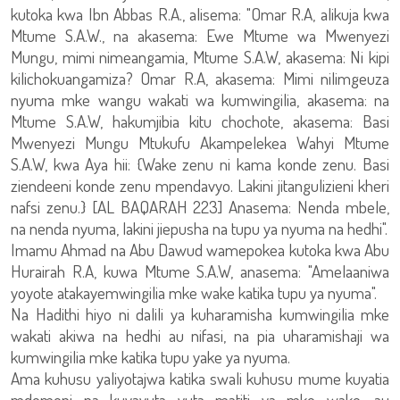
kutoka kwa Ibn Abbas R.A., alisema: "Omar R.A, alikuja kwa
Mtume S.A.W., na akasema: Ewe Mtume wa Mwenyezi
Mungu, mimi nimeangamia, Mtume S.A.W, akasema: Ni kipi
kilichokuangamiza? Omar R.A, akasema: Mimi nilimgeuza
nyuma mke wangu wakati wa kumwingilia, akasema: na
Mtume S.A.W, hakumjibia kitu chochote, akasema: Basi
Mwenyezi Mungu Mtukufu Akampelekea Wahyi Mtume
S.A.W, kwa Aya hii: {Wake zenu ni kama konde zenu. Basi
ziendeeni konde zenu mpendavyo. Lakini jitangulizieni kheri
nafsi zenu.} [AL BAQARAH 223] Anasema: Nenda mbele,
na nenda nyuma, lakini jiepusha na tupu ya nyuma na hedhi".
Imamu Ahmad na Abu Dawud wamepokea kutoka kwa Abu
Hurairah R.A, kuwa Mtume S.A.W, anasema: "Amelaaniwa
yoyote atakayemwingilia mke wake katika tupu ya nyuma".
Na Hadithi hiyo ni dalili ya kuharamisha kumwingilia mke
wakati akiwa na hedhi au nifasi, na pia uharamishaji wa
kumwingilia mke katika tupu yake ya nyuma.
Ama kuhusu yaliyotajwa katika swali kuhusu mume kuyatia
mdomoni na kuyavuta vuta matiti ya mke wake, au