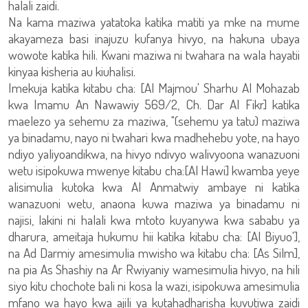
halali zaidi.
Na kama maziwa yatatoka katika matiti ya mke na mume
akayameza basi inajuzu kufanya hivyo, na hakuna ubaya
wowote katika hili. Kwani maziwa ni twahara na wala hayatii
kinyaa kisheria au kiuhalisi.
Imekuja katika kitabu cha: [Al Majmou' Sharhu Al Mohazab
kwa Imamu An Nawawiy 569/2, Ch. Dar Al Fikr] katika
maelezo ya sehemu za maziwa, "(sehemu ya tatu) maziwa
ya binadamu, nayo ni twahari kwa madhehebu yote, na hayo
ndiyo yaliyoandikwa, na hivyo ndivyo walivyoona wanazuoni
wetu isipokuwa mwenye kitabu cha:[Al Hawi] kwamba yeye
alisimulia kutoka kwa Al Anmatwiy ambaye ni katika
wanazuoni wetu, anaona kuwa maziwa ya binadamu ni
najisi, lakini ni halali kwa mtoto kuyanywa kwa sababu ya
dharura, ameitaja hukumu hii katika kitabu cha: [Al Biyuo'],
na Ad Darmiy amesimulia mwisho wa kitabu cha: [As Silm],
na pia As Shashiy na Ar Rwiyaniy wamesimulia hivyo, na hili
siyo kitu chochote bali ni kosa la wazi, isipokuwa amesimulia
mfano wa hayo kwa ajili ya kutahadharisha kuvutiwa zaidi