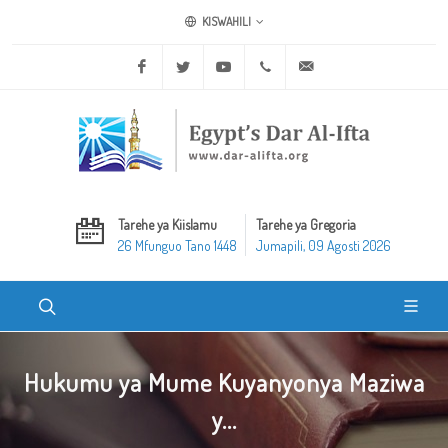
KISWAHILI
Facebook
Twitter
Youtube
+20 2 25970400
ask@dar-alifta.org
Tarehe ya Kiislamu
Tarehe ya Gregoria
26 Mfunguo Tano 1448
Jumapili, 09 Agosti 2026
Hukumu ya Mume Kuyanyonya Maziwa
y...