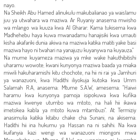
nayo.
Na Sheikh Abu Hamed alinukulu makubalianao ya waislamu
juu ya utwahara wa maziwa. Ar Ruyaniy anasema mwisho
wa mlango wa kuuza kwa Al Gharar: Kama tukisema kwa
Madhehebu haya kuwa mwanadamu hanajisiki kwa umauti
kisha akafariki dunia akiwa na maziwa katika matiti yake basi
maziwa hayo ni twahari na yanajuzu kuyanywa na kuyauza."
Na mume kuyameza maziwa ya mke wake hakuthibitishi
uharamu wowote; kwani kunyonya maziwa baada ya miaka
miwili hakuharamishi kitu chochote, na hii ni rai ya Jamhuri
ya wanazuoni, kwa Hadithi iliyokuja kutoka kwa Umm
Salamah R.A, anasema: Mtume S.A.W, amesema: "Haiwi
haramu kwa kunyonya pamoja isipokuwa kwa kufika
maziwa kwenye utumbo wa mtoto, na hali hii ikawa
imetokea kabla ya mtoto kuwa mtambuzi". At Termiziy
anasimulia katika kitabu chake cha Sunani, na akisema:
Hadithi hii ina hukumu ya Hassan na ni sahihi. Na kwa
kuifanyia kazi wengi wa wanazuoni miongoni mwa
Maswahaba wa Mtume S.A.W, na wengineo ni kwamba