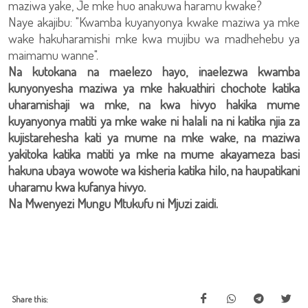
maziwa yake, Je mke huo anakuwa haramu kwake?
Naye akajibu: "Kwamba kuyanyonya kwake maziwa ya mke
wake hakuharamishi mke kwa mujibu wa madhehebu ya
maimamu wanne".
Na kutokana na maelezo hayo, inaelezwa kwamba
kunyonyesha maziwa ya mke hakuathiri chochote katika
uharamishaji wa mke, na kwa hivyo hakika mume
kuyanyonya matiti ya mke wake ni halali na ni katika njia za
kujistarehesha kati ya mume na mke wake, na maziwa
yakitoka katika matiti ya mke na mume akayameza basi
hakuna ubaya wowote wa kisheria katika hilo, na haupatikani
uharamu kwa kufanya hivyo.
Na Mwenyezi Mungu Mtukufu ni Mjuzi zaidi.
Share this: