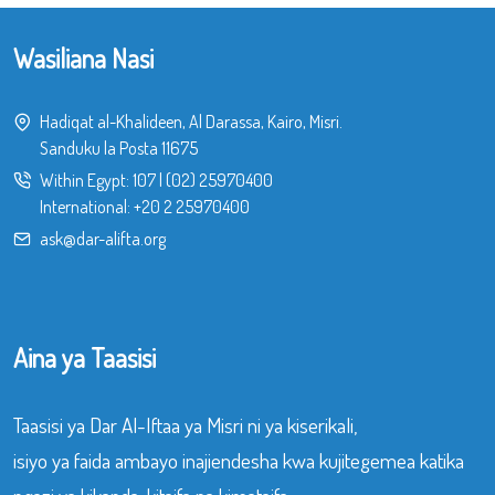
Wasiliana Nasi
Hadiqat al-Khalideen, Al Darassa, Kairo, Misri.
Sanduku la Posta 11675
Within Egypt:
107
|
(02) 25970400
International:
+20 2 25970400
ask@dar-alifta.org
Aina ya Taasisi
Taasisi ya Dar Al-Iftaa ya Misri ni ya kiserikali,
isiyo ya faida ambayo inajiendesha kwa kujitegemea katika