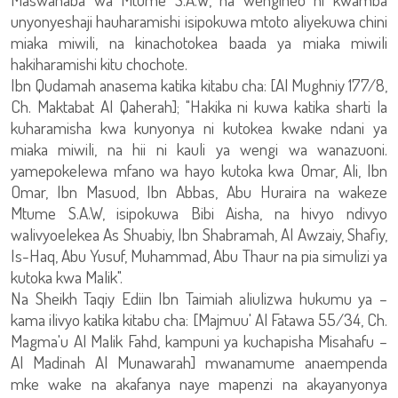
unyonyeshaji hauharamishi isipokuwa mtoto aliyekuwa chini
miaka miwili, na kinachotokea baada ya miaka miwili
hakiharamishi kitu chochote.
Ibn Qudamah anasema katika kitabu cha: [Al Mughniy 177/8,
Ch. Maktabat Al Qaherah]; "Hakika ni kuwa katika sharti la
kuharamisha kwa kunyonya ni kutokea kwake ndani ya
miaka miwili, na hii ni kauli ya wengi wa wanazuoni.
yamepokelewa mfano wa hayo kutoka kwa Omar, Ali, Ibn
Omar, Ibn Masuod, Ibn Abbas, Abu Huraira na wakeze
Mtume S.A.W, isipokuwa Bibi Aisha, na hivyo ndivyo
walivyoelekea As Shuabiy, Ibn Shabramah, Al Awzaiy, Shafiy,
Is-Haq, Abu Yusuf, Muhammad, Abu Thaur na pia simulizi ya
kutoka kwa Malik".
Na Sheikh Taqiy Ediin Ibn Taimiah aliulizwa hukumu ya –
kama ilivyo katika kitabu cha: [Majmuu' Al Fatawa 55/34, Ch.
Magma'u Al Malik Fahd, kampuni ya kuchapisha Misahafu –
Al Madinah Al Munawarah] mwanamume anaempenda
mke wake na akafanya naye mapenzi na akayanyonya