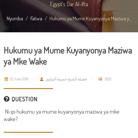
Egypt's Dar Al-Ifta
Nyumba
Fatwa
Hukumu ya Mume Kuyanyonya Maziwa y...
Hukumu ya Mume Kuyanyonya Maziwa
ya Mke Wake
22 Julai 2019
فضيلة الشيخ حسونة النواوي
3025
QUESTION
Ni ipi hukumu ya mume kuyanyonya maziwa ya mke
wake?