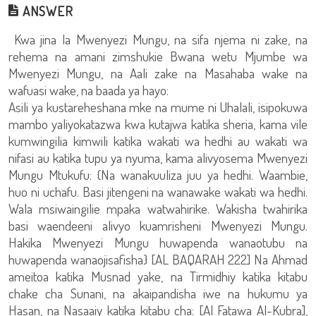
ANSWER
Kwa jina la Mwenyezi Mungu, na sifa njema ni zake, na
rehema na amani zimshukie Bwana wetu Mjumbe wa
Mwenyezi Mungu, na Aali zake na Masahaba wake na
wafuasi wake, na baada ya hayo:
Asili ya kustareheshana mke na mume ni Uhalali, isipokuwa
mambo yaliyokatazwa kwa kutajwa katika sheria, kama vile
kumwingilia kimwili katika wakati wa hedhi au wakati wa
nifasi au katika tupu ya nyuma, kama alivyosema Mwenyezi
Mungu Mtukufu: {Na wanakuuliza juu ya hedhi. Waambie,
huo ni uchafu. Basi jitengeni na wanawake wakati wa hedhi.
Wala msiwaingilie mpaka watwahirike. Wakisha twahirika
basi waendeeni alivyo kuamrisheni Mwenyezi Mungu.
Hakika Mwenyezi Mungu huwapenda wanaotubu na
huwapenda wanaojisafisha} [AL BAQARAH 222] Na Ahmad
ameitoa katika Musnad yake, na Tirmidhiy katika kitabu
chake cha Sunani, na akaipandisha iwe na hukumu ya
Hasan, na Nasaaiy katika kitabu cha: [Al Fatawa Al-Kubra],