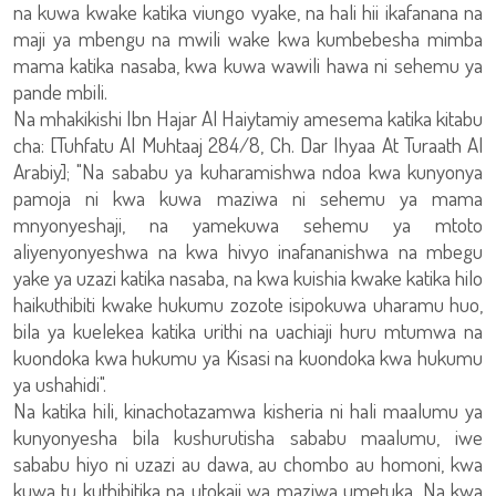
na kuwa kwake katika viungo vyake, na hali hii ikafanana na
maji ya mbengu na mwili wake kwa kumbebesha mimba
mama katika nasaba, kwa kuwa wawili hawa ni sehemu ya
pande mbili.
Na mhakikishi Ibn Hajar Al Haiytamiy amesema katika kitabu
cha: [Tuhfatu Al Muhtaaj 284/8, Ch. Dar Ihyaa At Turaath Al
Arabiy]; "Na sababu ya kuharamishwa ndoa kwa kunyonya
pamoja ni kwa kuwa maziwa ni sehemu ya mama
mnyonyeshaji, na yamekuwa sehemu ya mtoto
aliyenyonyeshwa na kwa hivyo inafananishwa na mbegu
yake ya uzazi katika nasaba, na kwa kuishia kwake katika hilo
haikuthibiti kwake hukumu zozote isipokuwa uharamu huo,
bila ya kuelekea katika urithi na uachiaji huru mtumwa na
kuondoka kwa hukumu ya Kisasi na kuondoka kwa hukumu
ya ushahidi".
Na katika hili, kinachotazamwa kisheria ni hali maalumu ya
kunyonyesha bila kushurutisha sababu maalumu, iwe
sababu hiyo ni uzazi au dawa, au chombo au homoni, kwa
kuwa tu kuthibitika na utokaji wa maziwa umetuka. Na kwa