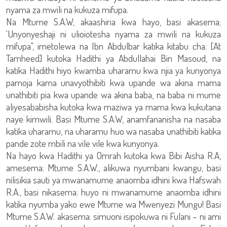
nyama za mwili na kukuza mifupa.
Na Mtume S.A.W, akaashiria kwa hayo, basi akasema;
'Unyonyeshaji ni ulioiotesha nyama za mwili na kukuza
mifupa", imetolewa na Ibn Abdulbar katika kitabu cha: [At
Tamheed] kutoka Hadithi ya Abdullahai Bin Masoud, na
katika Hadithi hiyo kwamba uharamu kwa njia ya kunyonya
pamoja kama unavyothibiti kwa upande wa akina mama
unathibiti pia kwa upande wa akina baba, na baba ni mume
aliyesababisha kutoka kwa maziwa ya mama kwa kukutana
naye kimwili. Basi Mtume S.A.W, anamfananisha na nasaba
katika uharamu, na uharamu huo wa nasaba unathibiti katika
pande zote mbili na vile vile kwa kunyonya.
Na hayo kwa Hadithi ya Omrah kutoka kwa Bibi Aisha R.A,
amesema: Mtume S.A.W., alikuwa nyumbani kwangu, basi
nilisikia sauti ya mwanamume anaomba idhini kwa Hafswah
R.A., basi nikasema: huyo ni mwanamume anaomba idhini
katika nyumba yako ewe Mtume wa Mwenyezi Mungu! Basi
Mtume S.A.W. akasema: simuoni isipokuwa ni Fulani – ni ami