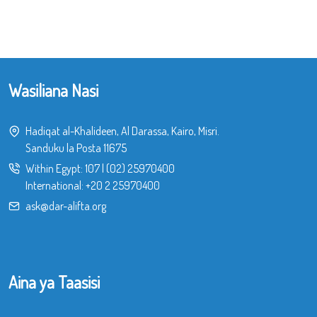
Wasiliana Nasi
Hadiqat al-Khalideen, Al Darassa, Kairo, Misri.
Sanduku la Posta 11675
Within Egypt:
107
|
(02) 25970400
International:
+20 2 25970400
ask@dar-alifta.org
Aina ya Taasisi