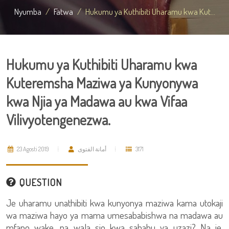
Nyumba
Fatwa
Hukumu ya Kuthibiti Uharamu kwa Kut...
Hukumu ya Kuthibiti Uharamu kwa
Kuteremsha Maziwa ya Kunyonywa
kwa Njia ya Madawa au kwa Vifaa
Vilivyotengenezwa.
23 Agosti 2019
أمانة الفتوى
3171
QUESTION
Je uharamu unathibiti kwa kunyonya maziwa kama utokaji
wa maziwa hayo ya mama umesababishwa na madawa au
mfano wake, na wala sio kwa sababu ya uzazi? Na je,