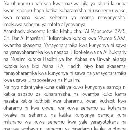
Na uharamu unatokea kwa maziwa bila ya sharti la ndoa
kwani sababu hapo katika kuharamisha ni usehemu wake,
kwa maana kuwa sehemu ya mama mnyonyeshaji
imekuwa sehemu ya mtoto aliyenyonya.
Asarkhasiy akasema katika kitabu cha: [Al Mabsuotw 132/5,
Ch. Dar Al Maarifah]; 'Tuliambiwa kutoka kwa Mtume S.A.W.,
kwamba akasema: Yanayoharamika kwa kunyonya ni sawa
na yanayoharamika kwa nasaba. [Ilipokelewa na Al Bukhariy
na Muslim kutoka Hadithi ya Ibn Abbas, na Urwah akataja
kutoka kwa Bibi Aisha R.A, Hadithi hiyo basi akasema:
Yanayoharamika kwa kunyonya ni sawa na yanayoharamika
kwa uzawa, [Inapokelewa na Muslim].
Na hiyo ndani yake kuna dalili ya kuwa kunyonya pamoja ni
katika sababu za kuharamisha, na kwamba kuko kama
nasaba katika kuthibiti kwa uharamu, kwani kuthibiti kwa
uharamu ni kwa ukweli wa kuwa sehemu au kufanana
kwake na sehemu, na katika kunyonya pamoja kuna
mfanano wa kuwa sehemu kwa yale yanayotokana na
maziwa ambayo ni sehemu ya binadamu katika kuotesha