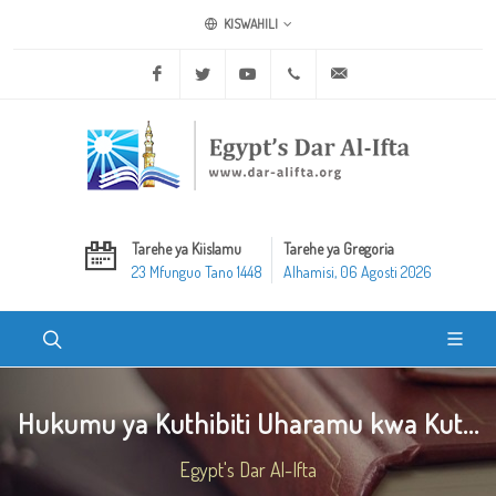
KISWAHILI
Facebook
Twitter
Youtube
+20 2 25970400
ask@dar-alifta.org
Tarehe ya Kiislamu
Tarehe ya Gregoria
23 Mfunguo Tano 1448
Alhamisi, 06 Agosti 2026
Hukumu ya Kuthibiti Uharamu kwa Kut...
Egypt's Dar Al-Ifta