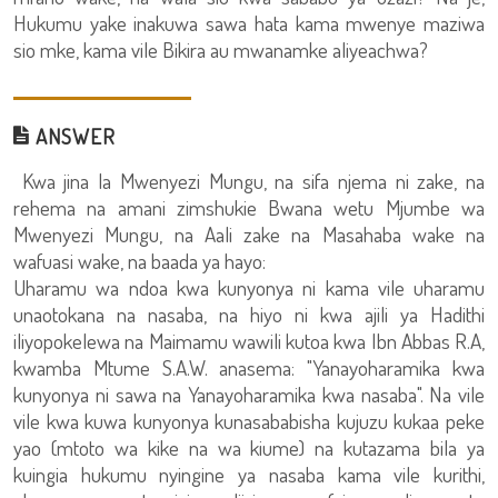
Hukumu yake inakuwa sawa hata kama mwenye maziwa
sio mke, kama vile Bikira au mwanamke aliyeachwa?
ANSWER
Kwa jina la Mwenyezi Mungu, na sifa njema ni zake, na
rehema na amani zimshukie Bwana wetu Mjumbe wa
Mwenyezi Mungu, na Aali zake na Masahaba wake na
wafuasi wake, na baada ya hayo:
Uharamu wa ndoa kwa kunyonya ni kama vile uharamu
unaotokana na nasaba, na hiyo ni kwa ajili ya Hadithi
iliyopokelewa na Maimamu wawili kutoa kwa Ibn Abbas R.A,
kwamba Mtume S.A.W. anasema: "Yanayoharamika kwa
kunyonya ni sawa na Yanayoharamika kwa nasaba". Na vile
vile kwa kuwa kunyonya kunasababisha kujuzu kukaa peke
yao (mtoto wa kike na wa kiume) na kutazama bila ya
kuingia hukumu nyingine ya nasaba kama vile kurithi,