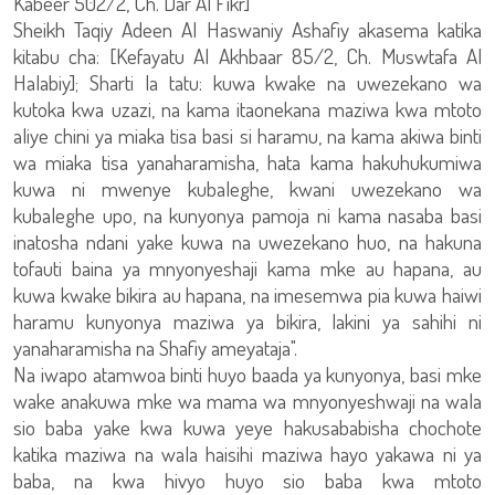
Kabeer 502/2, Ch. Dar Al Fikr]
Sheikh Taqiy Adeen Al Haswaniy Ashafiy akasema katika
kitabu cha: [Kefayatu Al Akhbaar 85/2, Ch. Muswtafa Al
Halabiy]; Sharti la tatu: kuwa kwake na uwezekano wa
kutoka kwa uzazi, na kama itaonekana maziwa kwa mtoto
aliye chini ya miaka tisa basi si haramu, na kama akiwa binti
wa miaka tisa yanaharamisha, hata kama hakuhukumiwa
kuwa ni mwenye kubaleghe, kwani uwezekano wa
kubaleghe upo, na kunyonya pamoja ni kama nasaba basi
inatosha ndani yake kuwa na uwezekano huo, na hakuna
tofauti baina ya mnyonyeshaji kama mke au hapana, au
kuwa kwake bikira au hapana, na imesemwa pia kuwa haiwi
haramu kunyonya maziwa ya bikira, lakini ya sahihi ni
yanaharamisha na Shafiy ameyataja".
Na iwapo atamwoa binti huyo baada ya kunyonya, basi mke
wake anakuwa mke wa mama wa mnyonyeshwaji na wala
sio baba yake kwa kuwa yeye hakusababisha chochote
katika maziwa na wala haisihi maziwa hayo yakawa ni ya
baba, na kwa hivyo huyo sio baba kwa mtoto