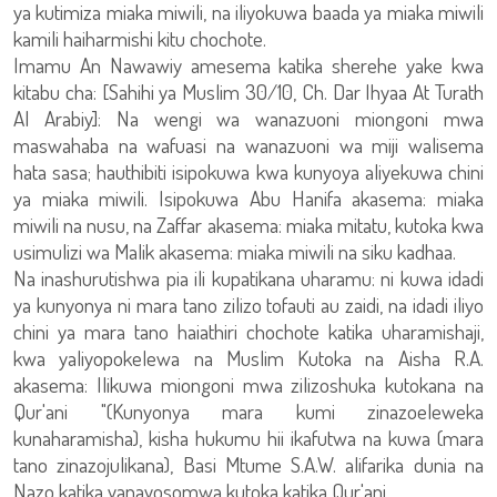
ya kutimiza miaka miwili, na iliyokuwa baada ya miaka miwili
kamili haiharmishi kitu chochote.
Imamu An Nawawiy amesema katika sherehe yake kwa
kitabu cha: [Sahihi ya Muslim 30/10, Ch. Dar Ihyaa At Turath
Al Arabiy]: Na wengi wa wanazuoni miongoni mwa
maswahaba na wafuasi na wanazuoni wa miji walisema
hata sasa; hauthibiti isipokuwa kwa kunyoya aliyekuwa chini
ya miaka miwili. Isipokuwa Abu Hanifa akasema: miaka
miwili na nusu, na Zaffar akasema: miaka mitatu, kutoka kwa
usimulizi wa Malik akasema: miaka miwili na siku kadhaa.
Na inashurutishwa pia ili kupatikana uharamu: ni kuwa idadi
ya kunyonya ni mara tano zilizo tofauti au zaidi, na idadi iliyo
chini ya mara tano haiathiri chochote katika uharamishaji,
kwa yaliyopokelewa na Muslim Kutoka na Aisha R.A.
akasema: Ilikuwa miongoni mwa zilizoshuka kutokana na
Qur'ani "(Kunyonya mara kumi zinazoeleweka
kunaharamisha), kisha hukumu hii ikafutwa na kuwa (mara
tano zinazojulikana), Basi Mtume S.A.W. alifarika dunia na
Nazo katika yanayosomwa kutoka katika Qur'ani.