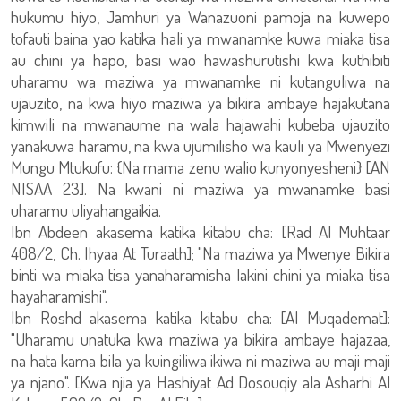
hukumu hiyo, Jamhuri ya Wanazuoni pamoja na kuwepo
tofauti baina yao katika hali ya mwanamke kuwa miaka tisa
au chini ya hapo, basi wao hawashurutishi kwa kuthibiti
uharamu wa maziwa ya mwanamke ni kutanguliwa na
ujauzito, na kwa hiyo maziwa ya bikira ambaye hajakutana
kimwili na mwanaume na wala hajawahi kubeba ujauzito
yanakuwa haramu, na kwa ujumilisho wa kauli ya Mwenyezi
Mungu Mtukufu: {Na mama zenu walio kunyonyesheni} [AN
NISAA 23]. Na kwani ni maziwa ya mwanamke basi
uharamu uliyahangaikia.
Ibn Abdeen akasema katika kitabu cha: [Rad Al Muhtaar
408/2, Ch. Ihyaa At Turaath]; "Na maziwa ya Mwenye Bikira
binti wa miaka tisa yanaharamisha lakini chini ya miaka tisa
hayaharamishi".
Ibn Roshd akasema katika kitabu cha: [Al Muqademat]:
"Uharamu unatuka kwa maziwa ya bikira ambaye hajazaa,
na hata kama bila ya kuingiliwa ikiwa ni maziwa au maji maji
ya njano". [Kwa njia ya Hashiyat Ad Dosouqiy ala Asharhi Al