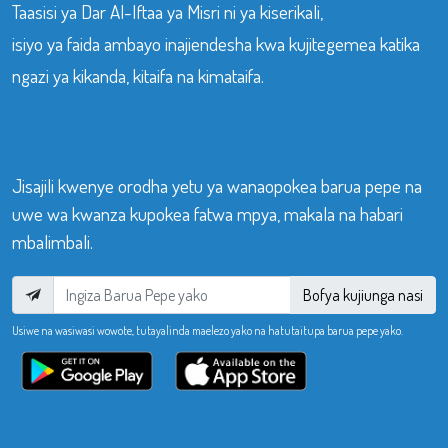
Taasisi ya Dar Al-Iftaa ya Misri ni ya kiserikali,
isiyo ya faida ambayo inajiendesha kwa kujitegemea katika
ngazi ya kikanda, kitaifa na kimataifa.
Jisajili kwenye orodha yetu ya wanaopokea barua pepe na
uwe wa kwanza kupokea fatwa mpya, makala na habari
mbalimbali.
Bofya kujiunga nasi
Usiwe na wasiwasi wowote, tutayalinda maelezo yako na hatutaitupa barua pepe yako.