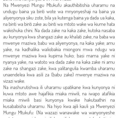
Na Mwenyezi Mungu Mtukufu akauthibitishia uharamu na
undugu baina ya binti wote wa mnyonyeshaji na baina ya
aliyenyonya siku zote, bila ya kutenga baina ya dada ua kaka,
na binti wa binti zake au binti wa mtoto wake wa kiume hata
wakishuka chini. Na dada zake na kaka zake, kutoka nasaba
au kunyonya kwa shangazi zake au khalati zake, na baba wa
mwenye maziwa; babu wa aliyenyonya, na kaka yake; amu
yake, na kadhalika waliobakia miongoni mwa ndugu wa
mwenye maziwa kwa kupima huko; basi mama yake ni
nyanya yake, na watoto wa dada zake na kaka zake ni amu
zake na shangazi zake, kwa yalitangulia kwamba uharamu
unaendelea kwa asili za (babu zake) mwenye maziwa na
vizazi wake.
Na inashurutishwa ili uharamu upatikane kwa kunyonya ni
kuwa mtoto awe hajafikia miaka miwili, na iwapo atafikia
miaka miwili basi kunyonya kwake hakutaathiri na
kusababisha uharamu. Na hiyo kwa ajili kauli ya Mwenyezi
Mungu Mtukufu: {Na wazazi wanawake wa wanyonyeshe