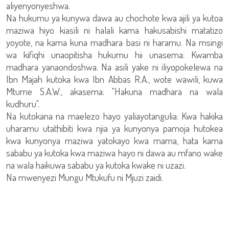
aliyenyonyeshwa.
Na hukumu ya kunywa dawa au chochote kwa ajili ya kutoa
maziwa hiyo kiasili ni halali kama hakusabishi matatizo
yoyote, na kama kuna madhara basi ni haramu. Na msingi
wa kifiqhi unaopitisha hukumu hii unasema: Kwamba
madhara yanaondoshwa. Na asili yake ni iliyopokelewa na
Ibn Majah kutoka kwa Ibn Abbas R.A., wote wawili, kuwa
Mtume S.A.W., akasema: "Hakuna madhara na wala
kudhuru".
Na kutokana na maelezo hayo yaliayotangulia: Kwa hakika
uharamu utathibiti kwa njia ya kunyonya pamoja hutokea
kwa kunyonya maziwa yatokayo kwa mama, hata kama
sababu ya kutoka kwa maziwa hayo ni dawa au mfano wake
na wala haikuwa sababu ya kutoka kwake ni uzazi.
Na mwenyezi Mungu Mtukufu ni Mjuzi zaidi.