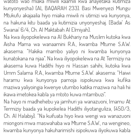
watoto wao miaka miwili kaamili kwa anayetaka kutimiza
kunyonyesha} [AL BAQARAH 233]. Basi Mwenyezi Mungu
Mtukufu akajaalia hiyo miaka miwili ni utimizi wa kunyonya,
na hakuna kitu baada ya kutimizia unyonyeshaj. [Badai' As
Swanai' 6/4, Ch. Al Maktabah Al Elmiyah].
Na kwa iliyopokelewa na Al Bukhariy na Muslim kutoka kwa
Aisha Mama wa wanaamini R.A., kwamba Mtume S.A.W.
akasema: "Hakika mambo yaliyo ni kwamba kunyonya
kunatokana na njaa". Na kwa iliyopokelewa na At Termiziy na
akasema kuwa Hadithi hiyo ni Hassan sahihi, kutoka kwa
Umm Salama R.A., kwamba Mtume S.A.W. akasema: "Haiwi
haramu kwa kunyonya pamoja isipokuwa kwa kufika
maziwa yaliyoingia kwenye utumbo katika maziwa na hali hii
ikawa imetokea kabla ya mtoto kuwa mtambuzi".
Na hayo ni madhehebu ya jamhuri ya wanazuoni, Imamu At
Termiziy baada ya kupokelea Hadithi iliyotanguliza, [450/3,
Ch. Al Halabiy]. "Na kuifuata hiyo kwa wengi wa wanazuoni
miongoni mwa maswahaba wa Mtume S.A.W., na wengineo,
kwamba kunyonya hakuharimishi isipokuwa iliyokuwa kabla