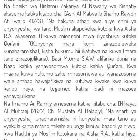
Na Sheikh wa Uislamu Zakariya Al Nswariy wa Kishafiy
akasema katika kitabu cha: [Asni Al Matwalib Sharhu Rawdh
At Twalib 417/3]; "Na hakuna athari kwa aliye chini ya
unyonyeshaji wa tano, Muslim akapokelea kutoka kwa Aisha
R.A. akasema: (Ilikuwa miongoni mwa iliyoshuka kutoka
Qur'ani "(Kunyonya mara kumi zinazoeleweka
kunaharamisha), kisha hukumu hii ikafutwa na kuwa (mara
tano zinazojulikana), Basi Mtume S.A.W. alifarika dunia na
Nazo katika yanayosomwa kutoka katika Qur'ani. Kwa
maana kuwa hukumu zake mnasomewa au wanazosoma
wale ambao hawajafikiwa na kufutwa kwake kwa kuwa
karibu nayo, na tegemeo katika idadi ni mazoea
yanayojulikana.
Na Imamu Ar Ramliy amesema katika kitabu cha: [Nihayat
Al Muhtaaj 176/7, Ch. Mustafa Al Halabiy]; "Na sharti ya
unyonyeshaji unaoharamisha ni kunyosha mara tano au
vyakula kama mfano mikate au unga laini au baadhi ya hivyo,
kwa Hadithi ya Muslim kutokana na Aisha R.A., katika hiyo.