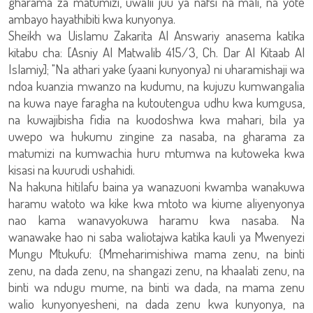
gharama za matumizi, uwalii juu ya nafsi na mali, na yote
ambayo hayathibiti kwa kunyonya.
Sheikh wa Uislamu Zakarita Al Answariy anasema katika
kitabu cha: [Asniy Al Matwalib 415/3, Ch. Dar Al Kitaab Al
Islamiy]; "Na athari yake (yaani kunyonya) ni uharamishaji wa
ndoa kuanzia mwanzo na kudumu, na kujuzu kumwangalia
na kuwa naye faragha na kutoutengua udhu kwa kumgusa,
na kuwajibisha fidia na kuodoshwa kwa mahari, bila ya
uwepo wa hukumu zingine za nasaba, na gharama za
matumizi na kumwachia huru mtumwa na kutoweka kwa
kisasi na kuurudi ushahidi.
Na hakuna hitilafu baina ya wanazuoni kwamba wanakuwa
haramu watoto wa kike kwa mtoto wa kiume aliyenyonya
nao kama wanavyokuwa haramu kwa nasaba. Na
wanawake hao ni saba waliotajwa katika kauli ya Mwenyezi
Mungu Mtukufu: {Mmeharimishiwa mama zenu, na binti
zenu, na dada zenu, na shangazi zenu, na khaalati zenu, na
binti wa ndugu mume, na binti wa dada, na mama zenu
walio kunyonyesheni, na dada zenu kwa kunyonya, na