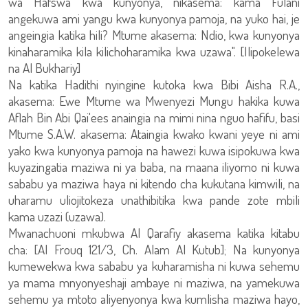
wa Hafswa kwa kunyonya, nikasema: kama Fulani
angekuwa ami yangu kwa kunyonya pamoja, na yuko hai, je
angeingia katika hili? Mtume akasema: Ndio, kwa kunyonya
kinaharamika kila kilichoharamika kwa uzawa". [Ilipokelewa
na Al Bukhariy]
Na katika Hadithi nyingine kutoka kwa Bibi Aisha R.A.,
akasema: Ewe Mtume wa Mwenyezi Mungu hakika kuwa
Aflah Bin Abi Qai'ees anaingia na mimi nina nguo hafifu, basi
Mtume S.A.W. akasema: Ataingia kwako kwani yeye ni ami
yako kwa kunyonya pamoja na hawezi kuwa isipokuwa kwa
kuyazingatia maziwa ni ya baba, na maana iliyomo ni kuwa
sababu ya maziwa haya ni kitendo cha kukutana kimwili, na
uharamu uliojitokeza unathibitika kwa pande zote mbili
kama uzazi (uzawa).
Mwanachuoni mkubwa Al Qarafiy akasema katika kitabu
cha: [Al Frouq 121/3, Ch. Alam Al Kutub]; Na kunyonya
kumewekwa kwa sababu ya kuharamisha ni kuwa sehemu
ya mama mnyonyeshaji ambaye ni maziwa, na yamekuwa
sehemu ya mtoto aliyenyonya kwa kumlisha maziwa hayo,