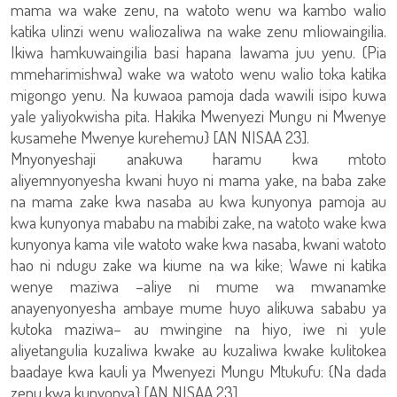
mama wa wake zenu, na watoto wenu wa kambo walio
katika ulinzi wenu waliozaliwa na wake zenu mliowaingilia.
Ikiwa hamkuwaingilia basi hapana lawama juu yenu. (Pia
mmeharimishwa) wake wa watoto wenu walio toka katika
migongo yenu. Na kuwaoa pamoja dada wawili isipo kuwa
yale yaliyokwisha pita. Hakika Mwenyezi Mungu ni Mwenye
kusamehe Mwenye kurehemu} [AN NISAA 23].
Mnyonyeshaji anakuwa haramu kwa mtoto
aliyemnyonyesha kwani huyo ni mama yake, na baba zake
na mama zake kwa nasaba au kwa kunyonya pamoja au
kwa kunyonya mababu na mabibi zake, na watoto wake kwa
kunyonya kama vile watoto wake kwa nasaba, kwani watoto
hao ni ndugu zake wa kiume na wa kike; Wawe ni katika
wenye maziwa –aliye ni mume wa mwanamke
anayenyonyesha ambaye mume huyo alikuwa sababu ya
kutoka maziwa– au mwingine na hiyo, iwe ni yule
aliyetangulia kuzaliwa kwake au kuzaliwa kwake kulitokea
baadaye kwa kauli ya Mwenyezi Mungu Mtukufu: {Na dada
zenu kwa kunyonya} [AN NISAA 23].