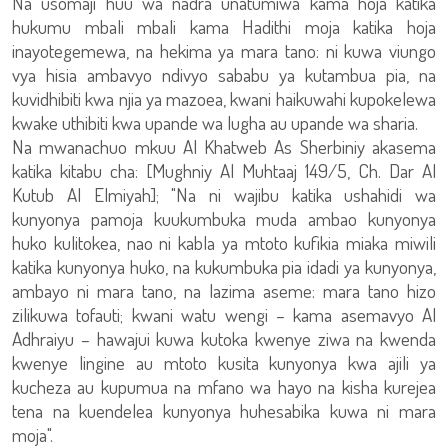
Na usomaji huu wa nadra unatumiwa kama hoja katika
hukumu mbali mbali kama Hadithi moja katika hoja
inayotegemewa, na hekima ya mara tano: ni kuwa viungo
vya hisia ambavyo ndivyo sababu ya kutambua pia, na
kuvidhibiti kwa njia ya mazoea, kwani haikuwahi kupokelewa
kwake uthibiti kwa upande wa lugha au upande wa sharia.
Na mwanachuo mkuu Al Khatweb As Sherbiniy akasema
katika kitabu cha: [Mughniy Al Muhtaaj 149/5, Ch. Dar Al
Kutub Al Elmiyah]; "Na ni wajibu katika ushahidi wa
kunyonya pamoja kuukumbuka muda ambao kunyonya
huko kulitokea, nao ni kabla ya mtoto kufikia miaka miwili
katika kunyonya huko, na kukumbuka pia idadi ya kunyonya,
ambayo ni mara tano, na lazima aseme: mara tano hizo
zilikuwa tofauti; kwani watu wengi – kama asemavyo Al
Adhraiyu – hawajui kuwa kutoka kwenye ziwa na kwenda
kwenye lingine au mtoto kusita kunyonya kwa ajili ya
kucheza au kupumua na mfano wa hayo na kisha kurejea
tena na kuendelea kunyonya huhesabika kuwa ni mara
moja".