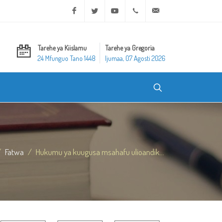
Facebook
Twitter
Youtube
+20 2 25970400
ask@dar-alifta.org
Tarehe ya Kiislamu
Tarehe ya Gregoria
24 Mfunguo Tano 1448
Ijumaa, 07 Agosti 2026
Fatwa
Hukumu ya kuugusa msahafu ulioandik...