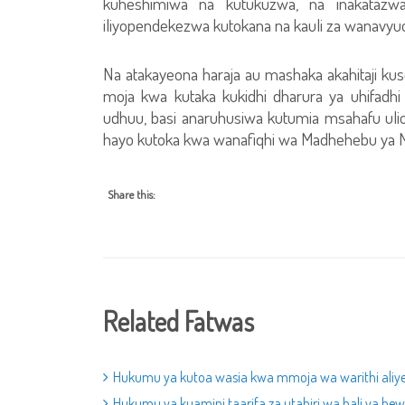
kuheshimiwa na kutukuzwa, na inakatazw
iliyopendekezwa kutokana na kauli za wanavyuo
Na atakayeona haraja au mashaka akahitaji ku
moja kwa kutaka kukidhi dharura ya uhifadh
udhuu, basi anaruhusiwa kutumia msahafu ul
hayo kutoka kwa wanafiqhi wa Madhehebu ya Ma
Share this:
Related Fatwas
Hukumu ya kutoa wasia kwa mmoja wa warithi aliy
Hukumu ya kuamini taarifa za utabiri wa hali ya he