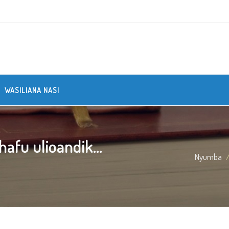
WASILIANA NASI
fu ulioandik...
Nyumba