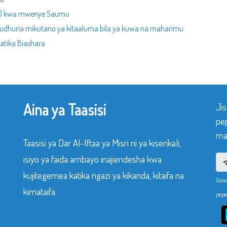
mu) kwa mwenye Saumu
udhuria mikutano ya kitaaluma bila ya kuwa na maharimu
atika Biashara
Aina ya Taasisi
Ji
pe
mak
Taasisi ya Dar Al-Iftaa ya Misri ni ya kiserikali,
isiyo ya faida ambayo inajiendesha kwa
kujitegemea katika ngazi ya kikanda, kitaifa na
Usiw
kimataifa.
pepe