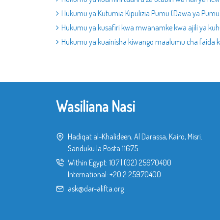
Hukumu ya Kutumia Kipulizia Pumu (Dawa ya Pu
Hukumu ya kusafiri kwa mwanamke kwa ajili ya kuh
Hukumu ya kuainisha kiwango maalumu cha faida k
Wasiliana Nasi
Hadiqat al-Khalideen, Al Darassa, Kairo, Misri.
Sanduku la Posta 11675
Within Egypt:
107
|
(02) 25970400
International:
+20 2 25970400
ask@dar-alifta.org