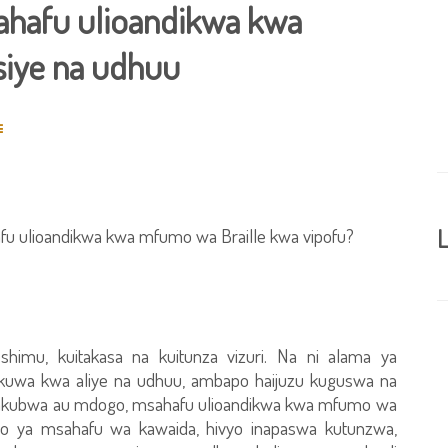
hafu ulioandikwa kwa
siye na udhuu
afu ulioandikwa kwa mfumo wa Braille kwa vipofu?
L
shimu, kuitakasa na kuitunza vizuri. Na ni alama ya
pokuwa kwa aliye na udhuu, ambapo haijuzu kuguswa na
 mkubwa au mdogo, msahafu ulioandikwa kwa mfumo wa
yo ya msahafu wa kawaida, hivyo inapaswa kutunzwa,