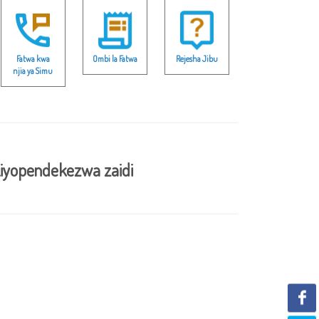
Fatwa kwa
Ombi la Fatwa
Rejesha Jibu
njia ya Simu
iyopendekezwa zaidi