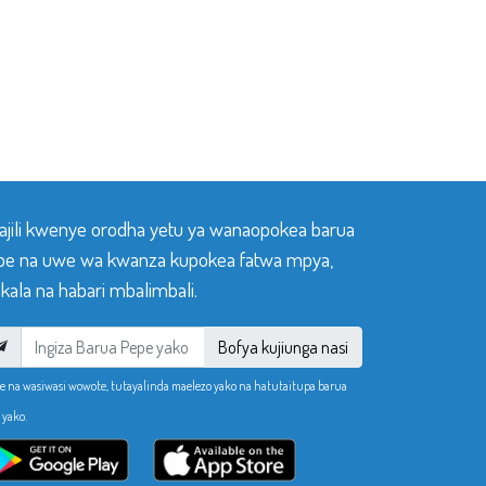
sajili kwenye orodha yetu ya wanaopokea barua
pe na uwe wa kwanza kupokea fatwa mpya,
ala na habari mbalimbali.
Bofya kujiunga nasi
e na wasiwasi wowote, tutayalinda maelezo yako na hatutaitupa barua
 yako.