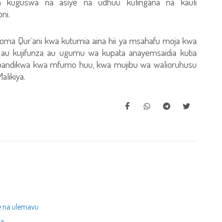
a kuguswa na asiye na udhuu kulingana na kauli
ni.
soma Qur`ani kwa kutumia aina hii ya msahafu moja kwa
i au kujifunza au ugumu wa kupata anayemsaidia kutia
ioandikwa kwa mfumo huu, kwa mujibu wa walioruhusu
likiya.
e na ulemavu
wa