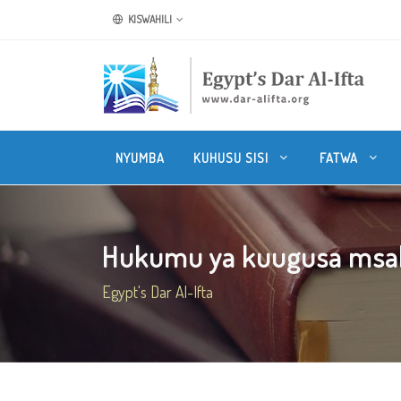
KISWAHILI
NYUMBA
KUHUSU SISI
FATWA
Hukumu ya kuugusa msaha
Egypt's Dar Al-Ifta