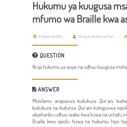
Hukumu ya kuugusa msa
mfumo wa Braille kwa a
24 Septemba 2024
Ofisi ya Kutoa Fatwa ya Misri
QUESTION
Ni ipi hukumu ya asiye na udhuu kuugusa msh
ANSWER
Muislamu anapaswa kuitukuza Qur`ani, kuihe
kuitukuza na kuitunza Qur`ani kutoguswa isi
aliyeharibu udhuu wake kwa kuwa na uchafu
Braille kwa vipofu huwa na hukumu hiyo hi