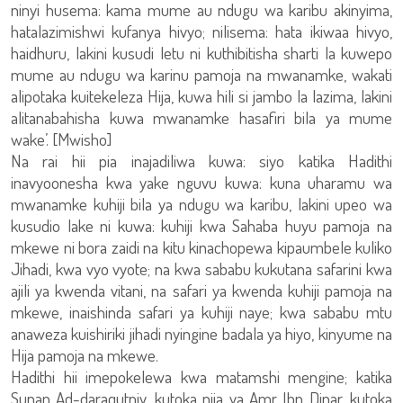
ninyi husema: kama mume au ndugu wa karibu akinyima,
hatalazimishwi kufanya hivyo; nilisema: hata ikiwaa hivyo,
haidhuru, lakini kusudi letu ni kuthibitisha sharti la kuwepo
mume au ndugu wa karinu pamoja na mwanamke, wakati
alipotaka kuitekeleza Hija, kuwa hili si jambo la lazima, lakini
alitanabahisha kuwa mwanamke hasafiri bila ya mume
wake’. [Mwisho]
Na rai hii pia inajadiliwa kuwa: siyo katika Hadithi
inavyoonesha kwa yake nguvu kuwa: kuna uharamu wa
mwanamke kuhiji bila ya ndugu wa karibu, lakini upeo wa
kusudio lake ni kuwa: kuhiji kwa Sahaba huyu pamoja na
mkewe ni bora zaidi na kitu kinachopewa kipaumbele kuliko
Jihadi, kwa vyo vyote; na kwa sababu kukutana safarini kwa
ajili ya kwenda vitani, na safari ya kwenda kuhiji pamoja na
mkewe, inaishinda safari ya kuhiji naye; kwa sababu mtu
anaweza kuishiriki jihadi nyingine badala ya hiyo, kinyume na
Hija pamoja na mkewe.
Hadithi hii imepokelewa kwa matamshi mengine; katika
Sunan Ad-daraqutniy, kutoka njia ya Amr Ibn Dinar, kutoka