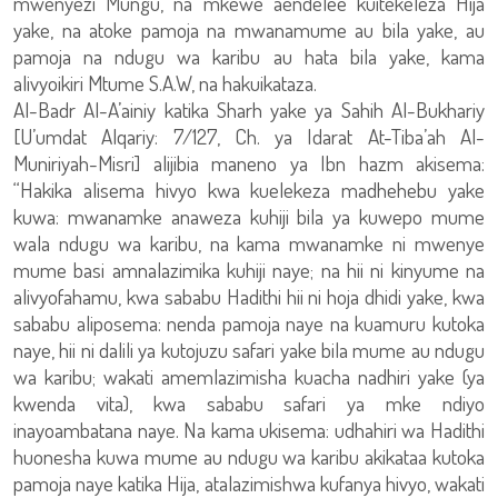
mwenyezi Mungu, na mkewe aendelee kuitekeleza Hija
yake, na atoke pamoja na mwanamume au bila yake, au
pamoja na ndugu wa karibu au hata bila yake, kama
alivyoikiri Mtume S.A.W, na hakuikataza.
Al-Badr Al-A’ainiy katika Sharh yake ya Sahih Al-Bukhariy
[U’umdat Alqariy: 7/127, Ch. ya Idarat At-Tiba’ah Al-
Muniriyah-Misri] alijibia maneno ya Ibn hazm akisema:
“Hakika alisema hivyo kwa kuelekeza madhehebu yake
kuwa: mwanamke anaweza kuhiji bila ya kuwepo mume
wala ndugu wa karibu, na kama mwanamke ni mwenye
mume basi amnalazimika kuhiji naye; na hii ni kinyume na
alivyofahamu, kwa sababu Hadithi hii ni hoja dhidi yake, kwa
sababu aliposema: nenda pamoja naye na kuamuru kutoka
naye, hii ni dalili ya kutojuzu safari yake bila mume au ndugu
wa karibu; wakati amemlazimisha kuacha nadhiri yake (ya
kwenda vita), kwa sababu safari ya mke ndiyo
inayoambatana naye. Na kama ukisema: udhahiri wa Hadithi
huonesha kuwa mume au ndugu wa karibu akikataa kutoka
pamoja naye katika Hija, atalazimishwa kufanya hivyo, wakati