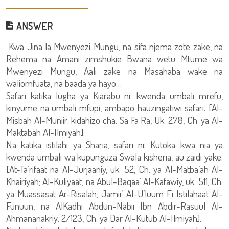
ANSWER
Kwa Jina la Mwenyezi Mungu, na sifa njema zote zake, na
Rehema na Amani zimshukie Bwana wetu Mtume wa
Mwenyezi Mungu, Aali zake na Masahaba wake na
waliomfuata, na baada ya hayo…
Safari katika lugha ya Kiarabu ni: kwenda umbali mrefu,
kinyume na umbali mfupi, ambapo hauzingatiwi safari. [Al-
Misbah Al-Muniir: kidahizo cha: Sa Fa Ra, Uk. 278, Ch. ya Al-
Maktabah Al-Ilmiyah].
Na katika istilahi ya Sharia, safari ni: Kutoka kwa nia ya
kwenda umbali wa kupunguza Swala kisheria, au zaidi yake.
[At-Ta’rifaat na Al-Jurjaaniy, uk. 52, Ch. ya Al-Matba’ah Al-
Khairiyah; Al-Kuliyaat, na Abul-Baqaa’ Al-Kafawiy, uk. 511, Ch.
ya Muassasat Ar-Risalah; Jamii’ Al-U’luum Fi Istilahaat Al-
Funuun, na AlKadhi Abdun-Nabii Ibn Abdir-Rasuul Al-
Ahmananakriy: 2/123, Ch. ya Dar Al-Kutub Al-Ilmiyah].