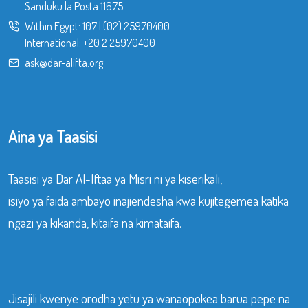
Sanduku la Posta 11675
Within Egypt:
107
|
(02) 25970400
International:
+20 2 25970400
ask@dar-alifta.org
Aina ya Taasisi
Taasisi ya Dar Al-Iftaa ya Misri ni ya kiserikali,
isiyo ya faida ambayo inajiendesha kwa kujitegemea katika
ngazi ya kikanda, kitaifa na kimataifa.
Jisajili kwenye orodha yetu ya wanaopokea barua pepe na