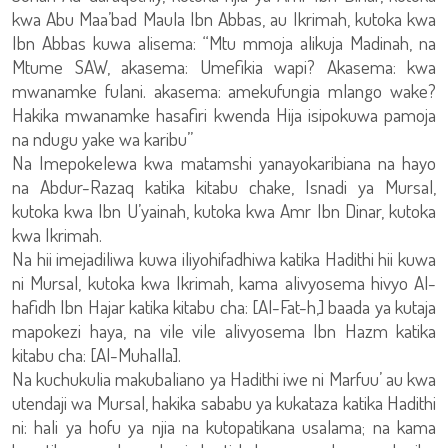
kwa Abu Maa’bad Maula Ibn Abbas, au Ikrimah, kutoka kwa
Ibn Abbas kuwa alisema: “Mtu mmoja alikuja Madinah, na
Mtume SAW, akasema: Umefikia wapi? Akasema: kwa
mwanamke fulani. akasema: amekufungia mlango wake?
Hakika mwanamke hasafiri kwenda Hija isipokuwa pamoja
na ndugu yake wa karibu”
Na Imepokelewa kwa matamshi yanayokaribiana na hayo
na Abdur-Razaq katika kitabu chake, Isnadi ya Mursal,
kutoka kwa Ibn U’yainah, kutoka kwa Amr Ibn Dinar, kutoka
kwa Ikrimah.
Na hii imejadiliwa kuwa iliyohifadhiwa katika Hadithi hii kuwa
ni Mursal, kutoka kwa Ikrimah, kama alivyosema hivyo Al-
hafidh Ibn Hajar katika kitabu cha: [Al-Fat-h,] baada ya kutaja
mapokezi haya, na vile vile alivyosema Ibn Hazm katika
kitabu cha: [Al-Muhalla].
Na kuchukulia makubaliano ya Hadithi iwe ni Marfuu’ au kwa
utendaji wa Mursal, hakika sababu ya kukataza katika Hadithi
ni: hali ya hofu ya njia na kutopatikana usalama; na kama