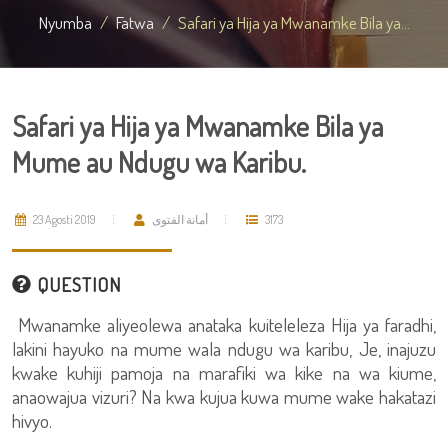
Nyumba
Fatwa
Safari ya Hija ya Mwanamke Bila ya...
Safari ya Hija ya Mwanamke Bila ya
Mume au Ndugu wa Karibu.
23 Agosti 2019
أمانة الفتوى
3173
QUESTION
Mwanamke aliyeolewa anataka kuiteleleza Hija ya faradhi,
lakini hayuko na mume wala ndugu wa karibu, Je, inajuzu
kwake kuhiji pamoja na marafiki wa kike na wa kiume,
anaowajua vizuri? Na kwa kujua kuwa mume wake hakatazi
hivyo.