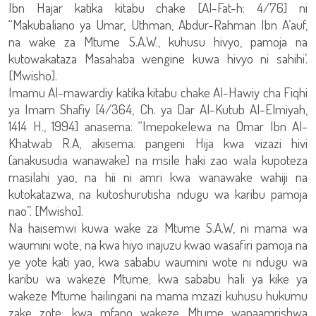
Ibn Hajar katika kitabu chake [Al-Fat-h: 4/76] ni
“Makubaliano ya Umar, Uthman, Abdur-Rahman Ibn A’auf,
na wake za Mtume S.A.W., kuhusu hivyo, pamoja na
kutowakataza Masahaba wengine kuwa hivyo ni sahihi’.
[Mwisho].
Imamu Al-mawardiy katika kitabu chake Al-Hawiy cha Fiqhi
ya Imam Shafiy [4/364, Ch. ya Dar Al-Kutub Al-Elmiyah,
1414 H., 1994] anasema: “Imepokelewa na Omar Ibn Al-
Khatwab R.A, akisema: pangeni Hija kwa vizazi hivi
(anakusudia wanawake) na msile haki zao wala kupoteza
masilahi yao, na hii ni amri kwa wanawake wahiji na
kutokatazwa, na kutoshurutisha ndugu wa karibu pamoja
nao”. [Mwisho].
Na haisemwi kuwa wake za Mtume S.A.W, ni mama wa
waumini wote, na kwa hiyo inajuzu kwao wasafiri pamoja na
ye yote kati yao, kwa sababu waumini wote ni ndugu wa
karibu wa wakeze Mtume; kwa sababu hali ya kike ya
wakeze Mtume hailingani na mama mzazi kuhusu hukumu
zake zote; kwa mfano wakeze Mtume wanaamrishwa