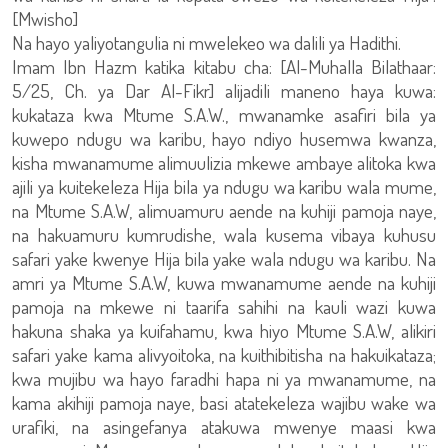
[Mwisho]
Na hayo yaliyotangulia ni mwelekeo wa dalili ya Hadithi.
Imam Ibn Hazm katika kitabu cha: [Al-Muhalla Bilathaar:
5/25, Ch. ya Dar Al-Fikr] alijadili maneno haya kuwa:
kukataza kwa Mtume S.A.W., mwanamke asafiri bila ya
kuwepo ndugu wa karibu, hayo ndiyo husemwa kwanza,
kisha mwanamume alimuulizia mkewe ambaye alitoka kwa
ajili ya kuitekeleza Hija bila ya ndugu wa karibu wala mume,
na Mtume S.A.W, alimuamuru aende na kuhiji pamoja naye,
na hakuamuru kumrudishe, wala kusema vibaya kuhusu
safari yake kwenye Hija bila yake wala ndugu wa karibu. Na
amri ya Mtume S.A.W, kuwa mwanamume aende na kuhiji
pamoja na mkewe ni taarifa sahihi na kauli wazi kuwa
hakuna shaka ya kuifahamu, kwa hiyo Mtume S.A.W, alikiri
safari yake kama alivyoitoka, na kuithibitisha na hakuikataza;
kwa mujibu wa hayo faradhi hapa ni ya mwanamume, na
kama akihiji pamoja naye, basi atatekeleza wajibu wake wa
urafiki, na asingefanya atakuwa mwenye maasi kwa