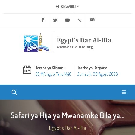
KISWAHILI
Facebook
Twitter
Youtube
+20 2 25970400
ask@dar-alifta.org
Tarehe ya Kiislamu
Tarehe ya Gregoria
26 Mfunguo Tano 1448
Jumapili, 09 Agosti 2026
Safari ya Hija ya Mwanamke Bila ya...
Egypt's Dar Al-Ifta