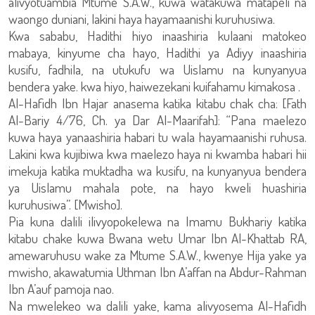
alivyotuambia Mtume S.A.W., kuwa watakuwa matapeli na
waongo duniani, lakini haya hayamaanishi kuruhusiwa.
Kwa sababu, Hadithi hiyo inaashiria kulaani matokeo
mabaya, kinyume cha hayo, Hadithi ya Adiyy inaashiria
kusifu, fadhila, na utukufu wa Uislamu na kunyanyua
bendera yake. kwa hiyo, haiwezekani kuifahamu kimakosa .
Al-Hafidh Ibn Hajar anasema katika kitabu chak cha: [Fath
Al-Bariy 4/76, Ch. ya Dar Al-Maarifah]: “Pana maelezo
kuwa haya yanaashiria habari tu wala hayamaanishi ruhusa.
Lakini kwa kujibiwa kwa maelezo haya ni kwamba habari hii
imekuja katika muktadha wa kusifu, na kunyanyua bendera
ya Uislamu mahala pote, na hayo kweli huashiria
kuruhusiwa”. [Mwisho].
Pia kuna dalili ilivyopokelewa na Imamu Bukhariy katika
kitabu chake kuwa Bwana wetu Umar Ibn Al-Khattab RA,
amewaruhusu wake za Mtume S.A.W., kwenye Hija yake ya
mwisho, akawatumia Uthman Ibn A’affan na Abdur-Rahman
Ibn A’auf pamoja nao.
Na mwelekeo wa dalili yake, kama alivyosema Al-Hafidh