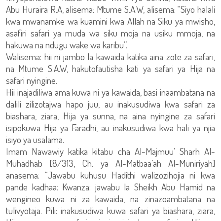
Abu Huraira R.A, alisema: Mtume S.A.W, alisema: “Siyo halali
kwa mwanamke wa kuamini kwa Allah na Siku ya mwisho,
asafiri safari ya muda wa siku moja na usiku mmoja, na
hakuwa na ndugu wake wa karibu”.
Walisema: hii ni jambo la kawaida katika aina zote za safari,
na Mtume S.A.W, hakutofautisha kati ya safari ya Hija na
safari nyingine.
Hii inajadiliwa ama kuwa ni ya kawaida, basi inaambatana na
dalili zilizotajwa hapo juu, au inakusudiwa kwa safari za
biashara, ziara, Hija ya sunna, na aina nyingine za safari
isipokuwa Hija ya Faradhi, au inakusudiwa kwa hali ya njia
isiyo ya usalama.
Imam Nawawiy katika kitabu cha Al-Majmuu’ Sharh Al-
Muhadhab [8/313, Ch. ya Al-Matbaa’ah Al-Muniriyah]
anasema: “Jawabu kuhusu Hadithi walizozihojia ni kwa
pande kadhaa: Kwanza: jawabu la Sheikh Abu Hamid na
wengineo kuwa ni za kawaida, na zinazoambatana na
tulivyotaja. Pili: inakusudiwa kuwa safari ya biashara, ziara,