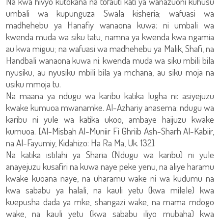
Na kwa hivyo kutokana na tofauti kati ya wanazuoni kuhusu
umbali wa kupunguza Swala kisheria; wafuasi wa
madhehebu ya Hanafiy wanaona kuwa: ni umbali wa
kwenda muda wa siku tatu, namna ya kwenda kwa ngamia
au kwa miguu; na wafuasi wa madhehebu ya Malik, Shafi, na
Handbali wanaona kuwa ni: kwenda muda wa siku mbili bila
nyusiku, au nyusiku mbili bila ya mchana, au siku moja na
usiku mmoja tu.
Na maana ya ndugu wa karibu katika lugha ni: asiyejuzu
kwake kumuoa mwanamke. Al-Azhariy anasema: ndugu wa
karibu ni yule wa katika ukoo, ambaye haijuzu kwake
kumuoa. [Al-Misbah Al-Muniir Fi Ghriib Ash-Sharh Al-Kabiir,
na Al-Fayumiy, Kidahizo: Ha Ra Ma, Uk. 132].
Na katika istilahi ya Sharia (Ndugu wa karibu) ni yule
anayejuzu kusafiri na kuwa naye peke yenu, na aliye haramu
kwake kuoana naye, na uharamu wake ni wa kudumu na
kwa sababu ya halali, na kauli yetu (kwa milele) kwa
kuepusha dada ya mke, shangazi wake, na mama mdogo
wake, na kauli yetu (kwa sababu iliyo mubaha) kwa