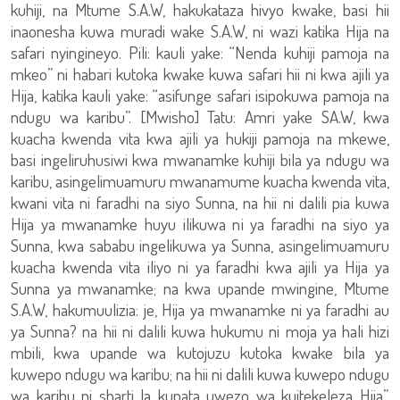
kuhiji, na Mtume S.A.W, hakukataza hivyo kwake, basi hii
inaonesha kuwa muradi wake S.A.W, ni wazi katika Hija na
safari nyingineyo. Pili: kauli yake: “Nenda kuhiji pamoja na
mkeo” ni habari kutoka kwake kuwa safari hii ni kwa ajili ya
Hija, katika kauli yake: “asifunge safari isipokuwa pamoja na
ndugu wa karibu”. [Mwisho] Tatu: Amri yake SA.W, kwa
kuacha kwenda vita kwa ajili ya hukiji pamoja na mkewe,
basi ingeliruhusiwi kwa mwanamke kuhiji bila ya ndugu wa
karibu, asingelimuamuru mwanamume kuacha kwenda vita,
kwani vita ni faradhi na siyo Sunna, na hii ni dalili pia kuwa
Hija ya mwanamke huyu ilikuwa ni ya faradhi na siyo ya
Sunna, kwa sababu ingelikuwa ya Sunna, asingelimuamuru
kuacha kwenda vita iliyo ni ya faradhi kwa ajili ya Hija ya
Sunna ya mwanamke; na kwa upande mwingine, Mtume
S.A.W, hakumuulizia: je, Hija ya mwanamke ni ya faradhi au
ya Sunna? na hii ni dalili kuwa hukumu ni moja ya hali hizi
mbili, kwa upande wa kutojuzu kutoka kwake bila ya
kuwepo ndugu wa karibu; na hii ni dalili kuwa kuwepo ndugu
wa karibu ni sharti la kupata uwezo wa kuitekeleza Hija”.