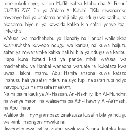
ameinukuli naye, na Ibn Muflih katika kitabu cha Al-Furuu’
[3/236-237, Ch. ya A’alam Al-Kutub]: “Kila mwanamke
mwenye hali ya usalama anahiji bila ya ndugu wa karibu, na
akasema: hiyo ni ya kawaida katika kila safari yenye taa”.
[Mwisho]
Wafuasi wa madhehebu ya Hanafiy na Hanbal walielekea
kushurutisha kuwepo ndugu wa karibu, na kuwa haijuzu
safari ya mwanamke katika hali hii bila ya ndugu wa karibu.
Hapa kuna tofauti kati ya pande mbili: wafuasi wa
madhehebu ya Hanbal wanaona wafuate rai kukataza kwa
uwazi, lakini Imamu Abu Hanifa anaona kuwa katazo
linahusu hali ya safari ndefu na siyo fupi, na safari fupi ndiyo
inayopungua na masafa maalum.
Na hii pia ni kauli ya Al-Hassan, An-Nakhi’iy, Ibn Al-Mundhir,
na wenye maoni, na waliisema pia Ath-Thawriy, Al-Aa’mash,
na Abu Thaur.
Walitoa dalili nyingi ambazo zinakataza kusafiri bila ya ndugu
wa karibi, miongoni mwake ni:
Ilivyopokelewa katika vitabu viwili vya Sunna, kutoka kwa