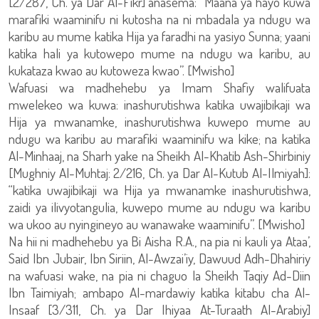
[2/287, Ch. ya Dar Al-Fikr] anasema: “Maana ya hayo kuwa
marafiki waaminifu ni kutosha na ni mbadala ya ndugu wa
karibu au mume katika Hija ya faradhi na yasiyo Sunna; yaani
katika hali ya kutowepo mume na ndugu wa karibu, au
kukataza kwao au kutoweza kwao”. [Mwisho]
Wafuasi wa madhehebu ya Imam Shafiy walifuata
mwelekeo wa kuwa: inashurutishwa katika uwajibikaji wa
Hija ya mwanamke, inashurutishwa kuwepo mume au
ndugu wa karibu au marafiki waaminifu wa kike; na katika
Al-Minhaaj, na Sharh yake na Sheikh Al-Khatib Ash-Shirbiniy
[Mughniy Al-Muhtaj: 2/216, Ch. ya Dar Al-Kutub Al-Ilmiyah]:
“katika uwajibikaji wa Hija ya mwanamke inashurutishwa,
zaidi ya ilivyotangulia, kuwepo mume au ndugu wa karibu
wa ukoo au nyingineyo au wanawake waaminifu”. [Mwisho]
Na hii ni madhehebu ya Bi Aisha R.A., na pia ni kauli ya Ataa’,
Said Ibn Jubair, Ibn Siriin, Al-Awzai’iy, Dawuud Adh-Dhahiriy
na wafuasi wake, na pia ni chaguo la Sheikh Taqiy Ad-Diin
Ibn Taimiyah; ambapo Al-mardawiy katika kitabu cha Al-
Insaaf [3/311, Ch. ya Dar Ihiyaa At-Turaath Al-Arabiy]