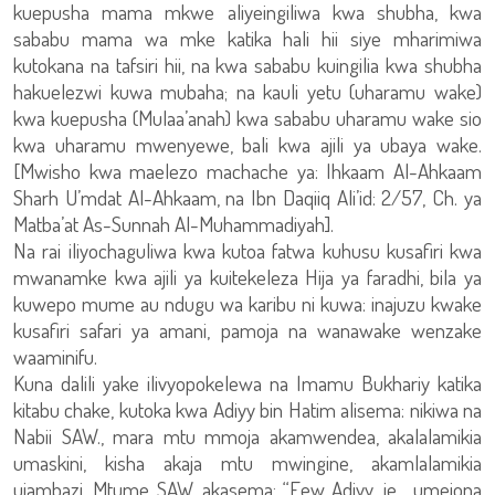
kuepusha mama mkwe aliyeingiliwa kwa shubha, kwa
sababu mama wa mke katika hali hii siye mharimiwa
kutokana na tafsiri hii, na kwa sababu kuingilia kwa shubha
hakuelezwi kuwa mubaha; na kauli yetu (uharamu wake)
kwa kuepusha (Mulaa’anah) kwa sababu uharamu wake sio
kwa uharamu mwenyewe, bali kwa ajili ya ubaya wake.
[Mwisho kwa maelezo machache ya: Ihkaam Al-Ahkaam
Sharh U’mdat Al-Ahkaam, na Ibn Daqiiq Ali’id: 2/57, Ch. ya
Matba’at As-Sunnah Al-Muhammadiyah].
Na rai iliyochaguliwa kwa kutoa fatwa kuhusu kusafiri kwa
mwanamke kwa ajili ya kuitekeleza Hija ya faradhi, bila ya
kuwepo mume au ndugu wa karibu ni kuwa: inajuzu kwake
kusafiri safari ya amani, pamoja na wanawake wenzake
waaminifu.
Kuna dalili yake ilivyopokelewa na Imamu Bukhariy katika
kitabu chake, kutoka kwa Adiyy bin Hatim alisema: nikiwa na
Nabii SAW., mara mtu mmoja akamwendea, akalalamikia
umaskini, kisha akaja mtu mwingine, akamlalamikia
ujambazi, Mtume SAW, akasema: “Eew Adiyy, je , umeiona