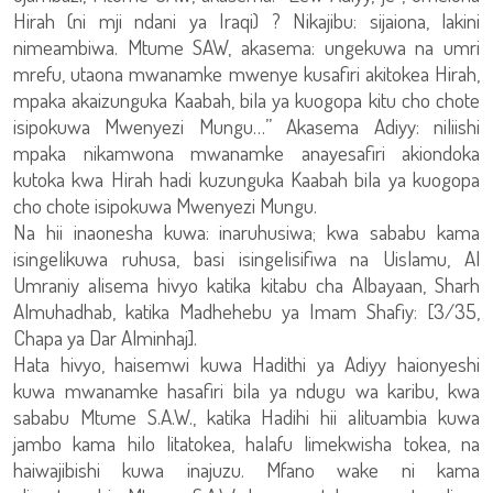
Hirah (ni mji ndani ya Iraqi) ? Nikajibu: sijaiona, lakini
nimeambiwa. Mtume SAW, akasema: ungekuwa na umri
mrefu, utaona mwanamke mwenye kusafiri akitokea Hirah,
mpaka akaizunguka Kaabah, bila ya kuogopa kitu cho chote
isipokuwa Mwenyezi Mungu…” Akasema Adiyy: niliishi
mpaka nikamwona mwanamke anayesafiri akiondoka
kutoka kwa Hirah hadi kuzunguka Kaabah bila ya kuogopa
cho chote isipokuwa Mwenyezi Mungu.
Na hii inaonesha kuwa: inaruhusiwa; kwa sababu kama
isingelikuwa ruhusa, basi isingelisifiwa na Uislamu, Al
Umraniy alisema hivyo katika kitabu cha Albayaan, Sharh
Almuhadhab, katika Madhehebu ya Imam Shafiy: [3/35,
Chapa ya Dar Alminhaj].
Hata hivyo, haisemwi kuwa Hadithi ya Adiyy haionyeshi
kuwa mwanamke hasafiri bila ya ndugu wa karibu, kwa
sababu Mtume S.A.W., katika Hadihi hii alituambia kuwa
jambo kama hilo litatokea, halafu limekwisha tokea, na
haiwajibishi kuwa inajuzu. Mfano wake ni kama