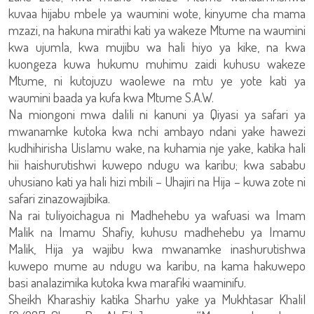
kuvaa hijabu mbele ya waumini wote, kinyume cha mama
mzazi, na hakuna mirathi kati ya wakeze Mtume na waumini
kwa ujumla, kwa mujibu wa hali hiyo ya kike, na kwa
kuongeza kuwa hukumu muhimu zaidi kuhusu wakeze
Mtume, ni kutojuzu waolewe na mtu ye yote kati ya
waumini baada ya kufa kwa Mtume S.A.W.
Na miongoni mwa dalili ni kanuni ya Qiyasi ya safari ya
mwanamke kutoka kwa nchi ambayo ndani yake hawezi
kudhihirisha Uislamu wake, na kuhamia nje yake, katika hali
hii haishurutishwi kuwepo ndugu wa karibu; kwa sababu
uhusiano kati ya hali hizi mbili – Uhajiri na Hija – kuwa zote ni
safari zinazowajibika.
Na rai tuliyoichagua ni Madhehebu ya wafuasi wa Imam
Malik na Imamu Shafiy, kuhusu madhehebu ya Imamu
Malik, Hija ya wajibu kwa mwanamke inashurutishwa
kuwepo mume au ndugu wa karibu, na kama hakuwepo
basi analazimika kutoka kwa marafiki waaminifu.
Sheikh Kharashiy katika Sharhu yake ya Mukhtasar Khalil