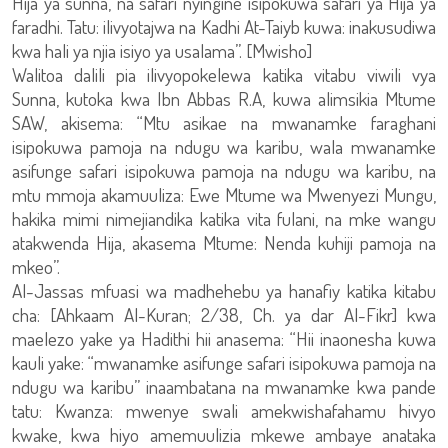
Hija ya sunna, na safari nyingine isipokuwa safari ya Hija ya
faradhi. Tatu: ilivyotajwa na Kadhi At-Taiyb kuwa: inakusudiwa
kwa hali ya njia isiyo ya usalama”. [Mwisho]
Walitoa dalili pia ilivyopokelewa katika vitabu viwili vya
Sunna, kutoka kwa Ibn Abbas R.A, kuwa alimsikia Mtume
SAW, akisema: “Mtu asikae na mwanamke faraghani
isipokuwa pamoja na ndugu wa karibu, wala mwanamke
asifunge safari isipokuwa pamoja na ndugu wa karibu, na
mtu mmoja akamuuliza: Ewe Mtume wa Mwenyezi Mungu,
hakika mimi nimejiandika katika vita fulani, na mke wangu
atakwenda Hija, akasema Mtume: Nenda kuhiji pamoja na
mkeo”.
Al-Jassas mfuasi wa madhehebu ya hanafiy katika kitabu
cha: [Ahkaam Al-Kuran; 2/38, Ch. ya dar Al-Fikr] kwa
maelezo yake ya Hadithi hii anasema: “Hii inaonesha kuwa
kauli yake: “mwanamke asifunge safari isipokuwa pamoja na
ndugu wa karibu” inaambatana na mwanamke kwa pande
tatu: Kwanza: mwenye swali amekwishafahamu hivyo
kwake, kwa hiyo amemuulizia mkewe ambaye anataka