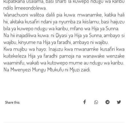
kupatikana usalama, basi sharti la kuwepo ndugu wa karibu
ndilo limeeondolewa.
Wanachuoni walitoa dalili pia kuwa: mwanamke, katika hali
hii, akitaka kusafiri ndani ya nyumba za kiislamu, basi haijuzu
bila ya kuwepo ndugu wa karibu, mfano wa Hija ya Sunna.
Na hii inajadiliwa kuwa: ni Qiyasi ya Hija ya Sunna, ambayo si
wajibu, kinyume na Hija ya faradhi, ambayo ni wajibu.
Kwa mujibu wa hayo: Inajuzu kwa mwanamke kusafiri kwa
kuitekeleza Hija ya faradhi pamoja na wanawake wenzake
waaminifu, wakati wa kutowepo mume au ndugu wa karibu.
Na Mwenyezi Mungu Mtukufu ni Mjuzi zaidi.
Share this: