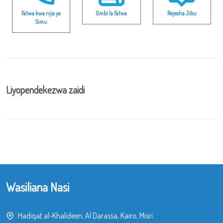
Fatwa kwa njia ya
Ombi la Fatwa
Rejesha Jibu
Simu
Liyopendekezwa zaidi
Wasiliana Nasi
Hadiqat al-Khalideen, Al Darassa, Kairo, Misri.