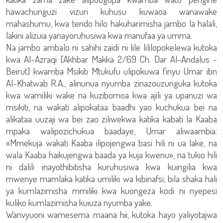
hawachunguzi vizuri kuhusu kuwaoa wanawake
mahashumu, kwa tendo hilo hakuharimisha jambo la halali,
lakini alizuia yanayoruhusiwa kwa manufaa ya umma.
Na jambo ambalo ni sahihi zaidi ni lile lililopokelewa kutoka
kwa Al-Azraqi [Akhbar Makka 2/69 Ch. Dar Al-Andalus -
Beirut] kwamba Msikiti Mtukufu ulipokuwa finyu Umar ibn
Al-Khatwab R.A., alinunua nyumba zinazouzunguka kutoka
kwa wamiliki wake na kuzibomoa kwa ajili ya upanuzi wa
msikiti, na wakati alipokataa baadhi yao kuchukua bei na
alikataa uuzaji wa bei zao ziliwekwa katika kabati la Kaaba
mpaka walipozichukua baadaye, Umar aliwaambia:
«Mmekuja wakati Kaaba ilipojengwa basi hili ni ua lake, na
wala Kaaba haikujengwa baada ya kuja kwenu», na tukio hili
ni dalili inayothibitisha kuruhusiwa kwa kuingilia kwa
mwenye mamlaka katika umiliki wa kibinafsi, bila shaka hali
ya kumlazimisha mmiliki kwa kuongeza kodi ni nyepesi
kuliko kumlazimisha kuiuza nyumba yake.
Wanvyuoni wamesema maana hii, kutoka hayo yaliyotajwa