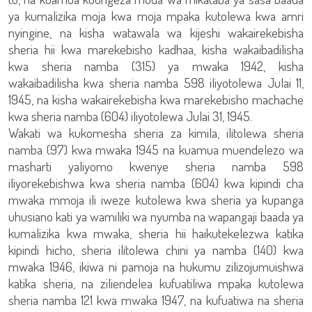
ya kumalizika moja kwa moja mpaka kutolewa kwa amri
nyingine, na kisha watawala wa kijeshi wakairekebisha
sheria hii kwa marekebisho kadhaa, kisha wakaibadilisha
kwa sheria namba (315) ya mwaka 1942, kisha
wakaibadilisha kwa sheria namba 598 iliyotolewa Julai 11,
1945, na kisha wakairekebisha kwa marekebisho machache
kwa sheria namba (604) iliyotolewa Julai 31, 1945.
Wakati wa kukomesha sheria za kimila, ilitolewa sheria
namba (97) kwa mwaka 1945 na kuamua muendelezo wa
masharti yaliyomo kwenye sheria namba 598
iliyorekebishwa kwa sheria namba (604) kwa kipindi cha
mwaka mmoja ili iweze kutolewa kwa sheria ya kupanga
uhusiano kati ya wamiliki wa nyumba na wapangaji baada ya
kumalizika kwa mwaka, sheria hii haikutekelezwa katika
kipindi hicho, sheria ilitolewa chini ya namba (140) kwa
mwaka 1946, ikiwa ni pamoja na hukumu zilizojumuishwa
katika sheria, na ziliendelea kufuatiliwa mpaka kutolewa
sheria namba 121 kwa mwaka 1947, na kufuatiwa na sheria