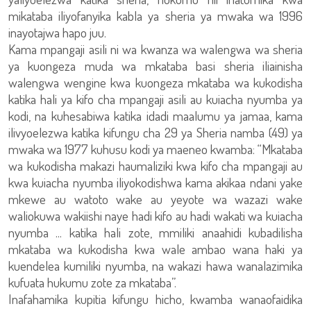
mikataba iliyofanyika kabla ya sheria ya mwaka wa 1996
inayotajwa hapo juu.
Kama mpangaji asili ni wa kwanza wa walengwa wa sheria
ya kuongeza muda wa mkataba basi sheria iliainisha
walengwa wengine kwa kuongeza mkataba wa kukodisha
katika hali ya kifo cha mpangaji asili au kuiacha nyumba ya
kodi, na kuhesabiwa katika idadi maalumu ya jamaa, kama
ilivyoelezwa katika kifungu cha 29 ya Sheria namba (49) ya
mwaka wa 1977 kuhusu kodi ya maeneo kwamba: “Mkataba
wa kukodisha makazi haumaliziki kwa kifo cha mpangaji au
kwa kuiacha nyumba iliyokodishwa kama akikaa ndani yake
mkewe au watoto wake au yeyote wa wazazi wake
waliokuwa wakiishi naye hadi kifo au hadi wakati wa kuiacha
nyumba ... katika hali zote, mmiliki anaahidi kubadilisha
mkataba wa kukodisha kwa wale ambao wana haki ya
kuendelea kumiliki nyumba, na wakazi hawa wanalazimika
kufuata hukumu zote za mkataba”.
Inafahamika kupitia kifungu hicho, kwamba wanaofaidika