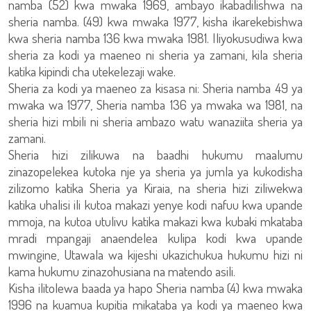
namba (52) kwa mwaka 1969, ambayo ikabadilishwa na
sheria namba. (49) kwa mwaka 1977, kisha ikarekebishwa
kwa sheria namba 136 kwa mwaka 1981. Iliyokusudiwa kwa
sheria za kodi ya maeneo ni sheria ya zamani, kila sheria
katika kipindi cha utekelezaji wake.
Sheria za kodi ya maeneo za kisasa ni: Sheria namba 49 ya
mwaka wa 1977, Sheria namba 136 ya mwaka wa 1981, na
sheria hizi mbili ni sheria ambazo watu wanaziita sheria ya
zamani.
Sheria hizi zilikuwa na baadhi hukumu maalumu
zinazopelekea kutoka nje ya sheria ya jumla ya kukodisha
zilizomo katika Sheria ya Kiraia, na sheria hizi ziliwekwa
katika uhalisi ili kutoa makazi yenye kodi nafuu kwa upande
mmoja, na kutoa utulivu katika makazi kwa kubaki mkataba
mradi mpangaji anaendelea kulipa kodi kwa upande
mwingine, Utawala wa kijeshi ukazichukua hukumu hizi ni
kama hukumu zinazohusiana na matendo asili.
Kisha ilitolewa baada ya hapo Sheria namba (4) kwa mwaka
1996 na kuamua kupitia mikataba ya kodi ya maeneo kwa