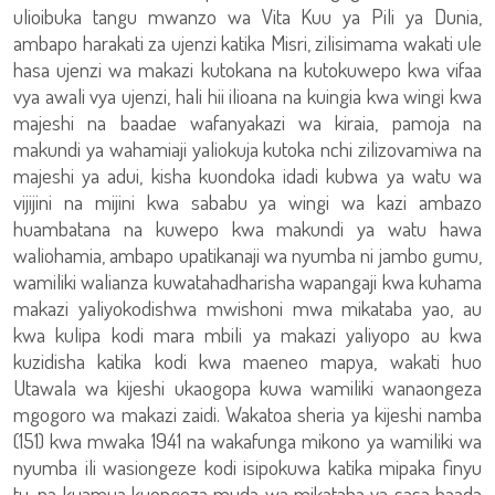
ulioibuka tangu mwanzo wa Vita Kuu ya Pili ya Dunia,
ambapo harakati za ujenzi katika Misri, zilisimama wakati ule
hasa ujenzi wa makazi kutokana na kutokuwepo kwa vifaa
vya awali vya ujenzi, hali hii ilioana na kuingia kwa wingi kwa
majeshi na baadae wafanyakazi wa kiraia, pamoja na
makundi ya wahamiaji yaliokuja kutoka nchi zilizovamiwa na
majeshi ya adui, kisha kuondoka idadi kubwa ya watu wa
vijijini na mijini kwa sababu ya wingi wa kazi ambazo
huambatana na kuwepo kwa makundi ya watu hawa
waliohamia, ambapo upatikanaji wa nyumba ni jambo gumu,
wamiliki walianza kuwatahadharisha wapangaji kwa kuhama
makazi yaliyokodishwa mwishoni mwa mikataba yao, au
kwa kulipa kodi mara mbili ya makazi yaliyopo au kwa
kuzidisha katika kodi kwa maeneo mapya, wakati huo
Utawala wa kijeshi ukaogopa kuwa wamiliki wanaongeza
mgogoro wa makazi zaidi. Wakatoa sheria ya kijeshi namba
(151) kwa mwaka 1941 na wakafunga mikono ya wamiliki wa
nyumba ili wasiongeze kodi isipokuwa katika mipaka finyu
tu, na kuamua kuongeza muda wa mikataba ya sasa baada