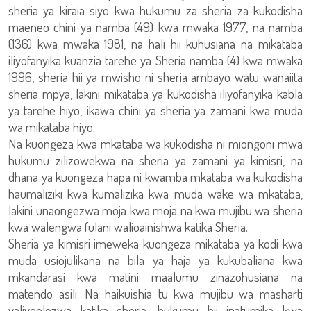
sheria ya kiraia siyo kwa hukumu za sheria za kukodisha
maeneo chini ya namba (49) kwa mwaka 1977, na namba
(136) kwa mwaka 1981, na hali hii kuhusiana na mikataba
iliyofanyika kuanzia tarehe ya Sheria namba (4) kwa mwaka
1996, sheria hii ya mwisho ni sheria ambayo watu wanaiita
sheria mpya, lakini mikataba ya kukodisha iliyofanyika kabla
ya tarehe hiyo, ikawa chini ya sheria ya zamani kwa muda
wa mikataba hiyo.
Na kuongeza kwa mkataba wa kukodisha ni miongoni mwa
hukumu zilizowekwa na sheria ya zamani ya kimisri, na
dhana ya kuongeza hapa ni kwamba mkataba wa kukodisha
haumaliziki kwa kumalizika kwa muda wake wa mkataba,
lakini unaongezwa moja kwa moja na kwa mujibu wa sheria
kwa walengwa fulani walioainishwa katika Sheria.
Sheria ya kimisri imeweka kuongeza mikataba ya kodi kwa
muda usiojulikana na bila ya haja ya kukubaliana kwa
mkandarasi kwa matini maalumu zinazohusiana na
matendo asili. Na haikuishia tu kwa mujibu wa masharti
yaliyoelezwa katika sheria, hukumu hii inatumika kwa