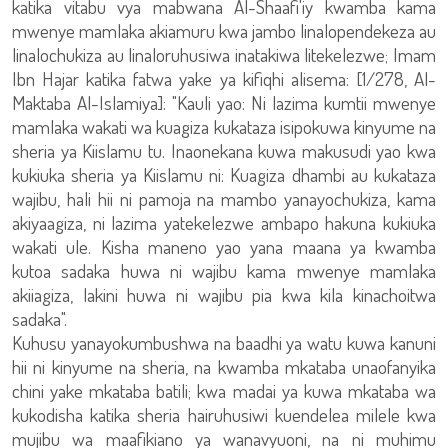
katika vitabu vya mabwana Al-Shaafi'iy kwamba kama
mwenye mamlaka akiamuru kwa jambo linalopendekeza au
linalochukiza au linaloruhusiwa inatakiwa litekelezwe; Imam
Ibn Hajar katika fatwa yake ya kifiqhi alisema: [1/278, Al-
Maktaba Al-Islamiya]: "Kauli yao: Ni lazima kumtii mwenye
mamlaka wakati wa kuagiza kukataza isipokuwa kinyume na
sheria ya Kiislamu tu. Inaonekana kuwa makusudi yao kwa
kukiuka sheria ya Kiislamu ni: Kuagiza dhambi au kukataza
wajibu, hali hii ni pamoja na mambo yanayochukiza, kama
akiyaagiza, ni lazima yatekelezwe ambapo hakuna kukiuka
wakati ule. Kisha maneno yao yana maana ya kwamba
kutoa sadaka huwa ni wajibu kama mwenye mamlaka
akiiagiza, lakini huwa ni wajibu pia kwa kila kinachoitwa
sadaka".
Kuhusu yanayokumbushwa na baadhi ya watu kuwa kanuni
hii ni kinyume na sheria, na kwamba mkataba unaofanyika
chini yake mkataba batili; kwa madai ya kuwa mkataba wa
kukodisha katika sheria hairuhusiwi kuendelea milele kwa
mujibu wa maafikiano ya wanavyuoni, na ni muhimu