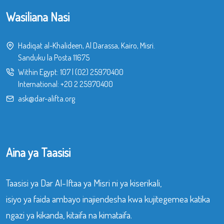
Wasiliana Nasi
Hadiqat al-Khalideen, Al Darassa, Kairo, Misri.
Sanduku la Posta 11675
Within Egypt:
107
|
(02) 25970400
International:
+20 2 25970400
ask@dar-alifta.org
Aina ya Taasisi
Taasisi ya Dar Al-Iftaa ya Misri ni ya kiserikali,
isiyo ya faida ambayo inajiendesha kwa kujitegemea katika
ngazi ya kikanda, kitaifa na kimataifa.