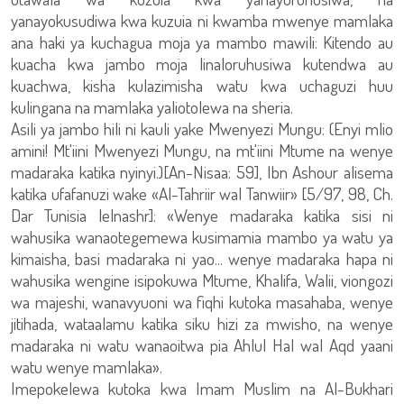
yanayokusudiwa kwa kuzuia ni kwamba mwenye mamlaka
ana haki ya kuchagua moja ya mambo mawili: Kitendo au
kuacha kwa jambo moja linaloruhusiwa kutendwa au
kuachwa, kisha kulazimisha watu kwa uchaguzi huu
kulingana na mamlaka yaliotolewa na sheria.
Asili ya jambo hili ni kauli yake Mwenyezi Mungu: (Enyi mlio
amini! Mt'iini Mwenyezi Mungu, na mt'iini Mtume na wenye
madaraka katika nyinyi.)[An-Nisaa: 59], Ibn Ashour alisema
katika ufafanuzi wake «Al-Tahriir wal Tanwiir» [5/97, 98, Ch.
Dar Tunisia lelnashr]: «Wenye madaraka katika sisi ni
wahusika wanaotegemewa kusimamia mambo ya watu ya
kimaisha, basi madaraka ni yao... wenye madaraka hapa ni
wahusika wengine isipokuwa Mtume, Khalifa, Walii, viongozi
wa majeshi, wanavyuoni wa fiqhi kutoka masahaba, wenye
jitihada, wataalamu katika siku hizi za mwisho, na wenye
madaraka ni watu wanaoitwa pia Ahlul Hal wal Aqd yaani
watu wenye mamlaka».
Imepokelewa kutoka kwa Imam Muslim na Al-Bukhari