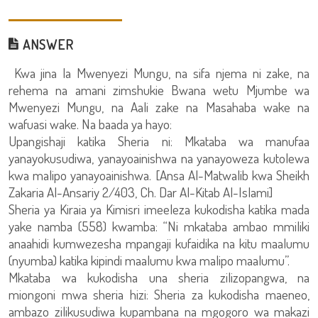
ANSWER
Kwa jina la Mwenyezi Mungu, na sifa njema ni zake, na
rehema na amani zimshukie Bwana wetu Mjumbe wa
Mwenyezi Mungu, na Aali zake na Masahaba wake na
wafuasi wake. Na baada ya hayo:
Upangishaji katika Sheria ni: Mkataba wa manufaa
yanayokusudiwa, yanayoainishwa na yanayoweza kutolewa
kwa malipo yanayoainishwa. [Ansa Al-Matwalib kwa Sheikh
Zakaria Al-Ansariy 2/403, Ch. Dar Al-Kitab Al-Islami]
Sheria ya Kiraia ya Kimisri imeeleza kukodisha katika mada
yake namba (558) kwamba: “Ni mkataba ambao mmiliki
anaahidi kumwezesha mpangaji kufaidika na kitu maalumu
(nyumba) katika kipindi maalumu kwa malipo maalumu”.
Mkataba wa kukodisha una sheria zilizopangwa, na
miongoni mwa sheria hizi: Sheria za kukodisha maeneo,
ambazo zilikusudiwa kupambana na mgogoro wa makazi