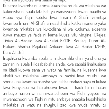
Kusema kwamba ni lazima kuainisha muda wa mkataba wa
kukodisha ni suala tata kati ya wanavyuoni, kwani baadhi ya
vitabu vya fiqhi kutoka kwa Imam Al-Shafii vimetaja
kwamba Imam Al-Shafii amesahihisha katika maneno yake
kwamba mkataba wa kukodisha ni wa kudumu; akisema
kuwa mauzo ya faida ni kama kuuza vitu vingine. [Rejea:
Tibian Al-Haqaiq kwa Al-Zailai 5/106, Boulaq, Durar Al-
Hukam Sharhu Majalatul Ahkaam kwa Ali Haidar 1/505,
Daru Al-Jiil].
Inajulikana kwamba suala la makazi lililo chini ya sheria ya
zamani ni suala lililosababisha shida, kwa sababi linahusiana
na idadi kubwa sana ya watu na familia, na kusema kwa
ubatili wa mikataba -ambayo ni sahihi kwa mujibu wa
sheria- na kwamba maisha yao katika makazi haya ni kukaa
kwa kunyakua na hairuhusiwi kwao – kauli hii ni hatari
ambayo haisemwi na mwanachuoni wa Fiqhi yeyote, na
mwanachuoni wa Fiqhi ni mtu ambaye anataka kusahihisha
mikataba ya watu na shughuli zao kwa muda mrefu tu