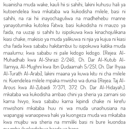
kuainisha muda wake, kauli hii si sahihi, lakini kuhusu hali ya
kutoendelea kwa mkataba wa kukodisha milele, basi ni
sahihi, na rai hii inayochaguliwa na madhehebu manne
yanayotumika kutolea Fatwa; basi kukodisha ni mauzo ya
faida, na uuzaji si sahihi tu isipokuwa kwa kinachojulikana
kiasi chake, makisio ya muda yalikuwa ni njia ya kujua ni kiasi
cha faida kwa sababu hakitambui tu isipokuwa katika muda
maalumu; kwa sababu ni pale kidogo kidogo. [Rejea: Al-
Muhadhab kwa Al-Shirazi 2/246, Ch. Dar Al-Kutub Al-
Ilamiya, Al-Mughni kwa Ibn Qudaamah 5/251, Ch. Dar Ihyaa
Al-Turath Al-Arabi], lakini maana ya kuwa kitu ni cha milele
ni: Kuendelea milele mpaka mwisho wa dunia [Rejea: Taj Al-
Arous kwa Al-Zubaidi 7/371, 372 Ch. Dar Al-Hidayah,].
mkataba wa kukodisha ambao chini ya sheria ya zamani sio
kama hivyo, kwa sababu kama kipindi chake ni kirefu
mwishoni mkataba huu ni wa muda unaohusiana na
wapangaji wanaopewa haki ya kuongeza muda wa mkataba
kwa mujibu wa sheria na mmiliki basi ni bure kuondoa
nyumba iliyokodishwa baada ya hapo.