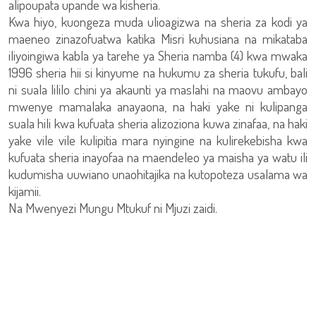
alipoupata upande wa kisheria.
Kwa hiyo, kuongeza muda ulioagizwa na sheria za kodi ya
maeneo zinazofuatwa katika Misri kuhusiana na mikataba
iliyoingiwa kabla ya tarehe ya Sheria namba (4) kwa mwaka
1996 sheria hii si kinyume na hukumu za sheria tukufu, bali
ni suala lililo chini ya akaunti ya maslahi na maovu ambayo
mwenye mamalaka anayaona, na haki yake ni kulipanga
suala hili kwa kufuata sheria alizoziona kuwa zinafaa, na haki
yake vile vile kulipitia mara nyingine na kulirekebisha kwa
kufuata sheria inayofaa na maendeleo ya maisha ya watu ili
kudumisha uuwiano unaohitajika na kutopoteza usalama wa
kijamii.
Na Mwenyezi Mungu Mtukuf ni Mjuzi zaidi.