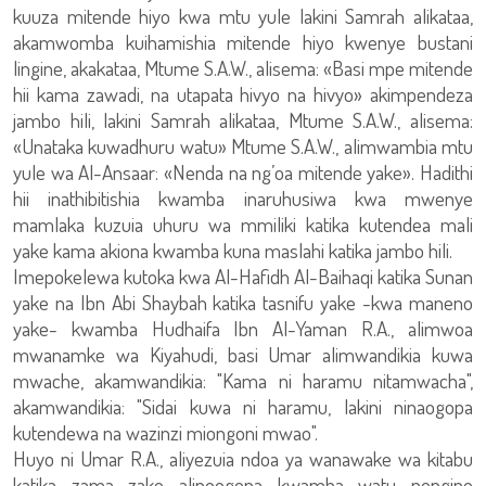
kuuza mitende hiyo kwa mtu yule lakini Samrah alikataa,
akamwomba kuihamishia mitende hiyo kwenye bustani
lingine, akakataa, Mtume S.A.W., alisema: «Basi mpe mitende
hii kama zawadi, na utapata hivyo na hivyo» akimpendeza
jambo hili, lakini Samrah alikataa, Mtume S.A.W., alisema:
«Unataka kuwadhuru watu» Mtume S.A.W., alimwambia mtu
yule wa Al-Ansaar: «Nenda na ng’oa mitende yake». Hadithi
hii inathibitishia kwamba inaruhusiwa kwa mwenye
mamlaka kuzuia uhuru wa mmiliki katika kutendea mali
yake kama akiona kwamba kuna maslahi katika jambo hili.
Imepokelewa kutoka kwa Al-Hafidh Al-Baihaqi katika Sunan
yake na Ibn Abi Shaybah katika tasnifu yake -kwa maneno
yake- kwamba Hudhaifa Ibn Al-Yaman R.A., alimwoa
mwanamke wa Kiyahudi, basi Umar alimwandikia kuwa
mwache, akamwandikia: "Kama ni haramu nitamwacha",
akamwandikia: "Sidai kuwa ni haramu, lakini ninaogopa
kutendewa na wazinzi miongoni mwao".
Huyo ni Umar R.A., aliyezuia ndoa ya wanawake wa kitabu
katika zama zake alipoogopa kwamba watu pengine