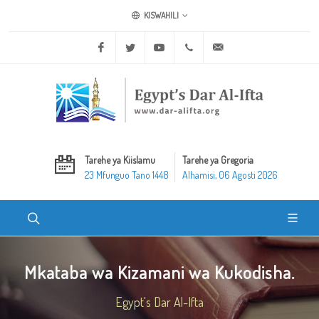
KISWAHILI
Facebook
Twitter
Youtube
+20 2 25970400
ask@dar-alifta.org
Tarehe ya Kiislamu
Tarehe ya Gregoria
23 Mfunguo Tano 1448
Alhamisi, 06 Agosti 2026
Mkataba wa Kizamani wa Kukodisha.
Egypt's Dar Al-Ifta