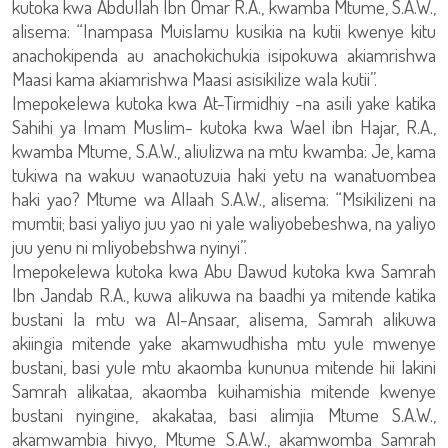
kutoka kwa Abdullah Ibn Omar R.A., kwamba Mtume, S.A.W.,
alisema: “Inampasa Muislamu kusikia na kutii kwenye kitu
anachokipenda au anachokichukia isipokuwa akiamrishwa
Maasi kama akiamrishwa Maasi asisikilize wala kutii”.
Imepokelewa kutoka kwa At-Tirmidhiy -na asili yake katika
Sahihi ya Imam Muslim- kutoka kwa Wael ibn Hajar, R.A.,
kwamba Mtume, S.A.W., aliulizwa na mtu kwamba: Je, kama
tukiwa na wakuu wanaotuzuia haki yetu na wanatuombea
haki yao? Mtume wa Allaah S.A.W., alisema: “Msikilizeni na
mumtii; basi yaliyo juu yao ni yale waliyobebeshwa, na yaliyo
juu yenu ni mliyobebshwa nyinyi”.
Imepokelewa kutoka kwa Abu Dawud kutoka kwa Samrah
Ibn Jandab R.A., kuwa alikuwa na baadhi ya mitende katika
bustani la mtu wa Al-Ansaar, alisema, Samrah alikuwa
akiingia mitende yake akamwudhisha mtu yule mwenye
bustani, basi yule mtu akaomba kununua mitende hii lakini
Samrah alikataa, akaomba kuihamishia mitende kwenye
bustani nyingine, akakataa, basi alimjia Mtume S.A.W.,
akamwambia hivyo, Mtume S.A.W., akamwomba Samrah