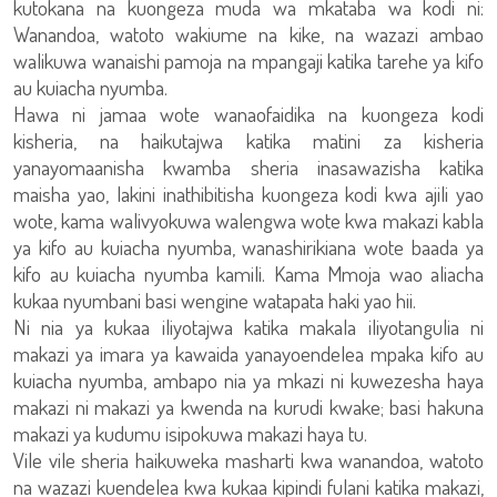
kutokana na kuongeza muda wa mkataba wa kodi ni:
Wanandoa, watoto wakiume na kike, na wazazi ambao
walikuwa wanaishi pamoja na mpangaji katika tarehe ya kifo
au kuiacha nyumba.
Hawa ni jamaa wote wanaofaidika na kuongeza kodi
kisheria, na haikutajwa katika matini za kisheria
yanayomaanisha kwamba sheria inasawazisha katika
maisha yao, lakini inathibitisha kuongeza kodi kwa ajili yao
wote, kama walivyokuwa walengwa wote kwa makazi kabla
ya kifo au kuiacha nyumba, wanashirikiana wote baada ya
kifo au kuiacha nyumba kamili. Kama Mmoja wao aliacha
kukaa nyumbani basi wengine watapata haki yao hii.
Ni nia ya kukaa iliyotajwa katika makala iliyotangulia ni
makazi ya imara ya kawaida yanayoendelea mpaka kifo au
kuiacha nyumba, ambapo nia ya mkazi ni kuwezesha haya
makazi ni makazi ya kwenda na kurudi kwake; basi hakuna
makazi ya kudumu isipokuwa makazi haya tu.
Vile vile sheria haikuweka masharti kwa wanandoa, watoto
na wazazi kuendelea kwa kukaa kipindi fulani katika makazi,