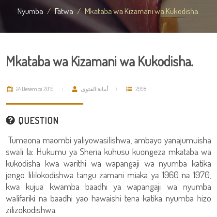
Nyumba
Fatwa
Mkataba wa Kizamani wa Kukodisha.
Mkataba wa Kizamani wa Kukodisha.
24 Desemba 2019
أمانة الفتوى
2998
QUESTION
Tumeona maombi yaliyowasilishwa, ambayo yanajumuisha
swali la: Hukumu ya Sheria kuhusu kuongeza mkataba wa
kukodisha kwa warithi wa wapangaji wa nyumba katika
jengo lililokodishwa tangu zamani miaka ya 1960 na 1970,
kwa kujua kwamba baadhi ya wapangaji wa nyumba
walifariki na baadhi yao hawaishi tena katika nyumba hizo
zilizokodishwa.