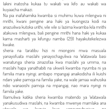
lakini inatosha kukaa tu wakati wa kifo au wakati wa
kuyaacha makazi.
Na pia inafahamika kwamba si muhimu kuwa mlengwa ni
mrithi, kwani pengine ana haki ya kuongeza kodi na
anazuiliwa kutoka urithi, vile vile si lazima kwamba kila mrithi
atakuwa mlengwa, bali pengine mrithi hana haki ya kukaa
kama masharti ya kifungu namba (29) hayakutekelezwa
kwake.
sheria na taratibu hizi ni miongoni mwa masuala
yanayofuata maslahi yanayochaguliwa na Watawala basi
wanatunga sheria zinazofaa kwa maslahi ya umma, na
maslahi hapa yanathabiti na ukweli kwamba nyumba ni ya
familia mara nyingi; ambapo mpangaji anaikodisha ili kuishi
ndani yake pamoja na familia yake, na wale jamaa wahusika
ndio wanaoishi pamoja na mpangaji, nao mara nyingi ni
familia yake.
Iliamuliwa katika sheria kwamba matendo ya Watawala
yanakusudiwa maslahi, na kwamba mwenye mamlaka ana
utawala wa kuzuia kwa yanayoruhusiwa, na