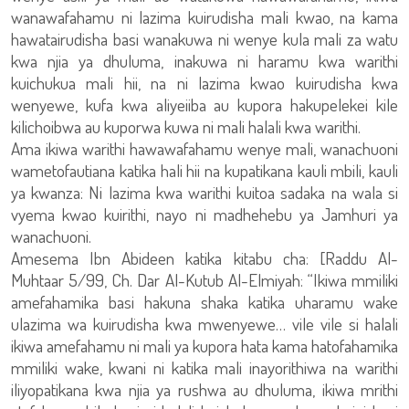
wanawafahamu ni lazima kuirudisha mali kwao, na kama
hawatairudisha basi wanakuwa ni wenye kula mali za watu
kwa njia ya dhuluma, inakuwa ni haramu kwa warithi
kuichukua mali hii, na ni lazima kwao kuirudisha kwa
wenyewe, kufa kwa aliyeiiba au kupora hakupelekei kile
kilichoibwa au kuporwa kuwa ni mali halali kwa warithi.
Ama ikiwa warithi hawawafahamu wenye mali, wanachuoni
wametofautiana katika hali hii na kupatikana kauli mbili, kauli
ya kwanza: Ni lazima kwa warithi kuitoa sadaka na wala si
vyema kwao kuirithi, nayo ni madhehebu ya Jamhuri ya
wanachuoni.
Amesema Ibn Abideen katika kitabu cha: [Raddu Al-
Muhtaar 5/99, Ch. Dar Al-Kutub Al-Elmiyah: “Ikiwa mmiliki
amefahamika basi hakuna shaka katika uharamu wake
ulazima wa kuirudisha kwa mwenyewe… vile vile si halali
ikiwa amefahamu ni mali ya kupora hata kama hatofahamika
mmiliki wake, kwani ni katika mali inayorithiwa na warithi
iliyopatikana kwa njia ya rushwa au dhuluma, ikiwa mrithi