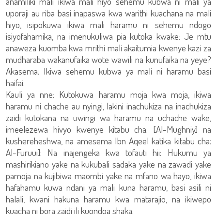
anamiliki mali ikiwa mali hiyo sehemu kubwa ni mali ya
uporaji au riba basi inapaswa kwa warithi kuachana na mali
hiyo, isipokuwa ikiwa mali haramu ni sehemu ndogo
isiyofahamika, na imenukuliwa pia kutoka kwake: Je mtu
anaweza kuomba kwa mrithi mali akaitumia kwenye kazi za
mudharaba wakanufaika wote wawili na kunufaika na yeye?
Akasema: Ikiwa sehemu kubwa ya mali ni haramu basi
haifai.
Kauli ya nne: Kutokuwa haramu moja kwa moja, ikiwa
haramu ni chache au nyingi, lakini inachukiza na inachukiza
zaidi kutokana na uwingi wa haramu na uchache wake,
imeelezewa hivyo kwenye kitabu cha: [Al-Mughniy] na
kushereheshwa, na amesema Ibn Aqeel katika kitabu cha:
Al-Furuui]: Na inajengeka kwa tofauti hii: Hukumu ya
mashirikiano yake na kukubali sadaka yake na zawadi yake
pamoja na kujibiwa maombi yake na mfano wa hayo, ikiwa
hafahamu kuwa ndani ya mali kuna haramu, basi asili ni
halali, kwani hakuna haramu kwa matarajio, na ikiwepo
kuacha ni bora zaidi ili kuondoa shaka.