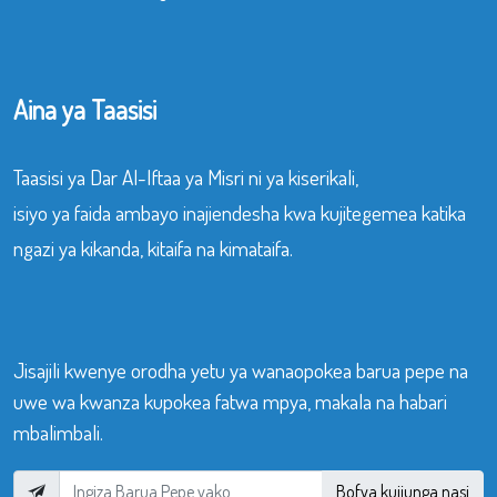
Aina ya Taasisi
Taasisi ya Dar Al-Iftaa ya Misri ni ya kiserikali,
isiyo ya faida ambayo inajiendesha kwa kujitegemea katika
ngazi ya kikanda, kitaifa na kimataifa.
Jisajili kwenye orodha yetu ya wanaopokea barua pepe na
uwe wa kwanza kupokea fatwa mpya, makala na habari
mbalimbali.
Bofya kujiunga nasi