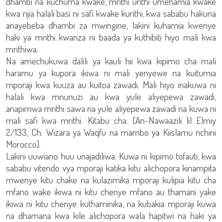
dhambi na kuchuma kwake, mrithi urithi umehamia kwake
kwa njia halali basi ni safi kwake kurithi, kwa sababu hakuna
anayebeba dhambi za mwingine, lakini kuhamia kwenye
haki ya mrithi kwanza ni baada ya kuthibiti hiyo mali kwa
mrithiwa.
Na amechukuwa dalili ya kauli hii kwa kipimo cha mali
haramu ya kupora ikiwa ni mali yenyewe na kuitumia
mporaji kwa kuuza au kuitoa zawadi. Mali hiyo inakuwa ni
halali kwa mnunuzi au kwa yule aliyepewa zawadi,
anapimwa mrithi sawa na yule aliyepewa zawadi na kuwa ni
mali safi kwa mrithi. Kitabu cha: [An-Nawaazili lil Elmiy
2/133, Ch. Wizara ya Waqfu na mambo ya Kiislamu nchini
Morocco].
Lakini uuwiano huu unajadiliwa: Kuwa ni kipimo tofauti, kwa
sababu vitendo vya mporaji katika kitu alichopora kinampita
mwenye kitu chake na kulazimika mporaji kulipia kitu cha
mfano wake ikiwa ni kitu chenye mfano au thamani yake
ikiwa ni kitu chenye kuthaminika, na kubakia mporaji kuwa
na dhamana kwa kile alichopora wala hapitwi na haki ya