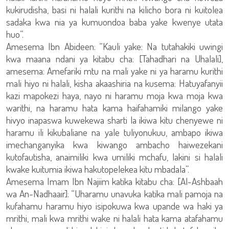
kukirudisha, basi ni halali kurithi na kilicho bora ni kuitolea
sadaka kwa nia ya kumuondoa baba yake kwenye utata
huo”.
Amesema Ibn Abideen: “Kauli yake: Na tutahakiki uwingi
kwa maana ndani ya kitabu cha: [Tahadhari na Uhalali],
amesema: Amefariki mtu na mali yake ni ya haramu kurithi
mali hiyo ni halali, kisha akaashiria na kusema: Hatuyafanyii
kazi mapokezi haya, nayo ni haramu moja kwa moja kwa
warithi, na haramu hata kama haifahamiki milango yake
hivyo inapaswa kuwekewa sharti la ikiwa kitu chenyewe ni
haramu ili kikubaliane na yale tuliyonukuu, ambapo ikiwa
imechanganyika kwa kiwango ambacho haiwezekani
kutofautisha, anaimiliki kwa umiliki mchafu, lakini si halali
kwake kuitumia ikiwa hakutopelekea kitu mbadala”.
Amesema Imam Ibn Najiim katika kitabu cha: [Al-Ashbaah
wa An-Nadhaair]: “Uharamu unavuka katika mali pamoja na
kufahamu haramu hiyo isipokuwa kwa upande wa haki ya
mrithi, mali kwa mrithi wake ni halali hata kama atafahamu