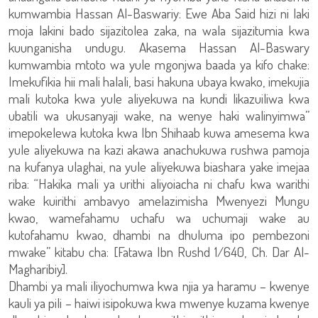
kumwambia Hassan Al-Baswariy: Ewe Aba Said hizi ni laki
moja lakini bado sijazitolea zaka, na wala sijazitumia kwa
kuunganisha undugu. Akasema Hassan Al-Baswary
kumwambia mtoto wa yule mgonjwa baada ya kifo chake:
Imekufikia hii mali halali, basi hakuna ubaya kwako, imekujia
mali kutoka kwa yule aliyekuwa na kundi likazuiliwa kwa
ubatili wa ukusanyaji wake, na wenye haki walinyimwa”
imepokelewa kutoka kwa Ibn Shihaab kuwa amesema kwa
yule aliyekuwa na kazi akawa anachukuwa rushwa pamoja
na kufanya ulaghai, na yule aliyekuwa biashara yake imejaa
riba: “Hakika mali ya urithi aliyoiacha ni chafu kwa warithi
wake kuirithi ambavyo amelazimisha Mwenyezi Mungu
kwao, wamefahamu uchafu wa uchumaji wake au
kutofahamu kwao, dhambi na dhuluma ipo pembezoni
mwake” kitabu cha: [Fatawa Ibn Rushd 1/640, Ch. Dar Al-
Magharibiy].
Dhambi ya mali iliyochumwa kwa njia ya haramu – kwenye
kauli ya pili – haiwi isipokuwa kwa mwenye kuzama kwenye