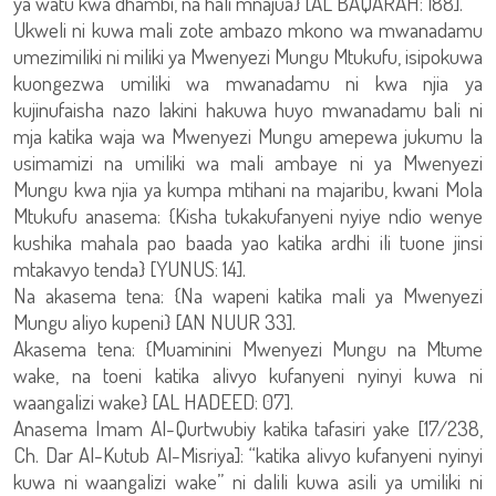
ya watu kwa dhambi, na hali mnajua} [AL BAQARAH: 188].
Ukweli ni kuwa mali zote ambazo mkono wa mwanadamu
umezimiliki ni miliki ya Mwenyezi Mungu Mtukufu, isipokuwa
kuongezwa umiliki wa mwanadamu ni kwa njia ya
kujinufaisha nazo lakini hakuwa huyo mwanadamu bali ni
mja katika waja wa Mwenyezi Mungu amepewa jukumu la
usimamizi na umiliki wa mali ambaye ni ya Mwenyezi
Mungu kwa njia ya kumpa mtihani na majaribu, kwani Mola
Mtukufu anasema: {Kisha tukakufanyeni nyiye ndio wenye
kushika mahala pao baada yao katika ardhi ili tuone jinsi
mtakavyo tenda} [YUNUS: 14].
Na akasema tena: {Na wapeni katika mali ya Mwenyezi
Mungu aliyo kupeni} [AN NUUR 33].
Akasema tena: {Muaminini Mwenyezi Mungu na Mtume
wake, na toeni katika alivyo kufanyeni nyinyi kuwa ni
waangalizi wake} [AL HADEED: 07].
Anasema Imam Al-Qurtwubiy katika tafasiri yake [17/238,
Ch. Dar Al-Kutub Al-Misriya]: “katika alivyo kufanyeni nyinyi
kuwa ni waangalizi wake” ni dalili kuwa asili ya umiliki ni