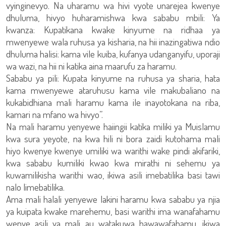
vyinginevyo. Na uharamu wa hivi vyote unarejea kwenye
dhuluma, hivyo huharamishwa kwa sababu mbili: Ya
kwanza: Kupatikana kwake kinyume na ridhaa ya
mwenyewe wala ruhusa ya kisharia, na hii inazingatiwa ndio
dhuluma halisi: kama vile kuiba, kufanya udanganyifu, uporaji
wa wazi, na hii ni katika aina maarufu za haramu.
Sababu ya pili: Kupata kinyume na ruhusa ya sharia, hata
kama mwenyewe ataruhusu kama vile makubaliano na
kukabidhiana mali haramu kama ile inayotokana na riba,
kamari na mfano wa hivyo”.
Na mali haramu yenyewe haiingii katika miliki ya Muislamu
kwa sura yeyote, na kwa hili ni bora zaidi kutohama mali
hiyo kwenye kwenye umiliki wa warithi wake pindi akifariki,
kwa sababu kumiliki kwao kwa mirathi ni sehemu ya
kuwamilikisha warithi wao, ikiwa asili imebatilika basi tawi
nalo limebatilika.
Ama mali halali yenyewe lakini haramu kwa sababu ya njia
ya kuipata kwake marehemu, basi warithi ima wanafahamu
wenye asili ya mali au watakuwa hawawafahamu, ikiwa