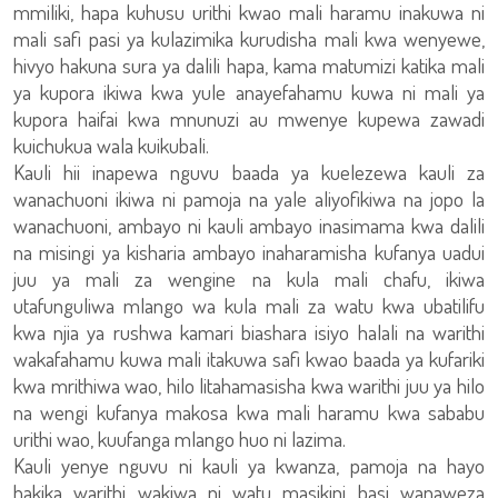
mmiliki, hapa kuhusu urithi kwao mali haramu inakuwa ni
mali safi pasi ya kulazimika kurudisha mali kwa wenyewe,
hivyo hakuna sura ya dalili hapa, kama matumizi katika mali
ya kupora ikiwa kwa yule anayefahamu kuwa ni mali ya
kupora haifai kwa mnunuzi au mwenye kupewa zawadi
kuichukua wala kuikubali.
Kauli hii inapewa nguvu baada ya kuelezewa kauli za
wanachuoni ikiwa ni pamoja na yale aliyofikiwa na jopo la
wanachuoni, ambayo ni kauli ambayo inasimama kwa dalili
na misingi ya kisharia ambayo inaharamisha kufanya uadui
juu ya mali za wengine na kula mali chafu, ikiwa
utafunguliwa mlango wa kula mali za watu kwa ubatilifu
kwa njia ya rushwa kamari biashara isiyo halali na warithi
wakafahamu kuwa mali itakuwa safi kwao baada ya kufariki
kwa mrithiwa wao, hilo litahamasisha kwa warithi juu ya hilo
na wengi kufanya makosa kwa mali haramu kwa sababu
urithi wao, kuufanga mlango huo ni lazima.
Kauli yenye nguvu ni kauli ya kwanza, pamoja na hayo
hakika warithi wakiwa ni watu masikini basi wanaweza