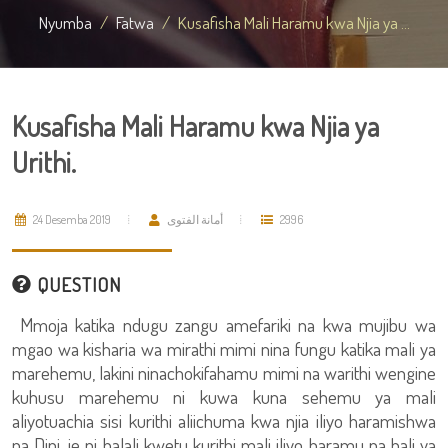
Nyumba
Fatwa
Kusafisha Mali Haramu kwa Njia ya ...
Kusafisha Mali Haramu kwa Njia ya
Urithi.
24 Desemba 2019
أمانة الفتوى
2996
QUESTION
Mmoja katika ndugu zangu amefariki na kwa mujibu wa
mgao wa kisharia wa mirathi mimi nina fungu katika mali ya
marehemu, lakini ninachokifahamu mimi na warithi wengine
kuhusu marehemu ni kuwa kuna sehemu ya mali
aliyotuachia sisi kurithi aliichuma kwa njia iliyo haramishwa
na Dini, je ni halali kwetu kurithi mali iliyo haramu na hali ya