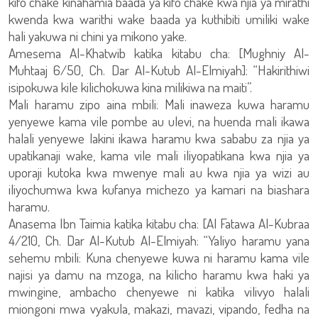
kifo chake kinahamia baada ya kifo chake kwa njia ya mirathi
kwenda kwa warithi wake baada ya kuthibiti umiliki wake
hali yakuwa ni chini ya mikono yake.
Amesema Al-Khatwib katika kitabu cha: [Mughniy Al-
Muhtaaj 6/50, Ch. Dar Al-Kutub Al-Elmiyah]: “Hakirithiwi
isipokuwa kile kilichokuwa kina milikiwa na maiti”.
Mali haramu zipo aina mbili: Mali inaweza kuwa haramu
yenyewe kama vile pombe au ulevi, na huenda mali ikawa
halali yenyewe lakini ikawa haramu kwa sababu za njia ya
upatikanaji wake, kama vile mali iliyopatikana kwa njia ya
uporaji kutoka kwa mwenye mali au kwa njia ya wizi au
iliyochumwa kwa kufanya michezo ya kamari na biashara
haramu.
Anasema Ibn Taimia katika kitabu cha: [Al Fatawa Al-Kubraa
4/210, Ch. Dar Al-Kutub Al-Elmiyah: “Yaliyo haramu yana
sehemu mbili: Kuna chenyewe kuwa ni haramu kama vile
najisi ya damu na mzoga, na kilicho haramu kwa haki ya
mwingine, ambacho chenyewe ni katika vilivyo halali
miongoni mwa vyakula, makazi, mavazi, vipando, fedha na