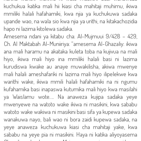
kuchukua katika mali hii kiasi cha mahitaji muhimu, ikiwa
mmiliki halali hafahamiki, kwa njia ya kuchukuwa sadaka
upande wao, na wala sio kwa njia ya urithi, na kitakachozidia
hapo ni lazima kitolewa sadaka.
Amesema ndani ya kitabu cha: Al-Mujmuui 9/428 – 429,
Ch. Al Maktabah Al-Muniiriya: “amesema Al-Ghazaliy: ikiwa
ana mali haramu na akataka kuleta toba na kujivua na mali
hiyo, ikiwa mali hiyo ina mmiliki halali basi ni lazima
kurudiswa kwake au anaye muwakilisha, akiwa mwenye
mali halali ameshafariki ni lazima mali hiyo ilipelekwe kwa
warithi wake, ikiwa mmili halali hafahamiki na ni ngumu
kufahamika basi inapaswa kutumika mali hiyo kwa masilahi
ya Waislamu wote…. Na anaweza kujipa sadaka yeye
mwenyewe na watoto wake ikiwa ni masikini, kwa sababu
watoto wake wakiwa ni masikini basi sifa ya kupewa sadaka
wanakuwa nayo, bali wao ni bora zaidi kupewa sadaka, na
yeye anaweza kuchukuwa kiasi cha mahitaji yake, kwa
sababu na yeye pia ni masikini. Haya ni katika aliyoyasema