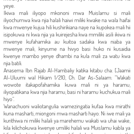
yeye.
Ikiwa mali iliyopo mkononi mwa Muislamu si mali
iliyochumwa kwa njia halali haiwi miliki kwake na wala haifai
kwa mwenye kujua hili kushirikiana naye na kupokea mali hii
isipokuwa ni kwa njia ya kuirejesha kwa mmiliki asili ikiwa ni
mwenye kufahamika au kuitoa sadaka kwa niaba ya
mwenye mali, kinyume na hivyo basi huko ni kusaidia
kwenye mambo yenye dhambi na kula mali za watu kwa
njia batili.
Anasema Ibn Rajab Al-Hambaliy katika kitabu cha: [Jaamii
Al-Uluumi wal Hikam 1/210, Ch. Dar As-Salaam: “Wakati
wowote itakapofahamika kuwa mali ni ya haramu,
iliyopatikana kwa njia haramu, basi ni haramu kuchukua mali
hiyo”.
Wanachuoni waliotangulia wamezingatia kufaa kwa mirathi
kuna masharti, miongoni mwa masharti hayo: Ni iwe mali ya
kurithiwa ni miliki halali ya marehemu wakati wa uhai wake,
kila kilichokuwa kwenye umiliki halali wa Muislamu kabla ya