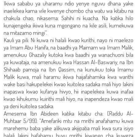
Ikiwa sababu ya uharamu ndio yenye nguvu dhana yake
inaelekea kama vile kwenye chombo cha watu wa kitabu na
chakula chao, nikasema: Sahihi ni kuacha. Na katika hilo
kunajengeka ikiwa kuna mgongano na kile asili, kumekuwa
na mitazamo mingi”.
Kauli ya pili: Ni kuwa ni halali kwao kurithi, nayo ni maelezo
ya Imam Abu Hanifa, na baadhi ya Maimam wa Imam Malik,
amenukuu Ghazaliy kutoka kwa baadhi ya wanachuoni bila
ya kuwataja, na amenukuu kwa Hassan Al-Baswariy, na Ibn
Shihaab pamoja na Ibn Qassim, na kunukuu toka Imamu
Malik kuwa, mali haramu ikiwa haijafahamika kwa warithi
wake basi hakupelekei kwao kuitolea sadaka mali hiyo lakini
inapaswa kwao kufanya hivyo, hii inapelekea kuwa inafaa
kwao kihukumu kuirithi mali hiyo, na inapendeza kwao mali
ya deni kuitolea sadaka.
Amesema Ibn Abideen katika kitabu cha: [Raddu Al-
Muhtaar 5/99]: “Amefariki mtu na mrithi anafahamu kuwa
marehemu baba yake alikuwa akijipatia mali kwa sura isiyo
halali lakini hafahamu huyu mrithi kiwango cha kuweza