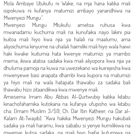
Mola Ambaye Utukufu ni Wake, na mja hana katika mali
isipokuwa ni kufanya matumizi ambayo yanaridhiwa na
Mwenyezi Mungu”.
Mwenyezi Mungu Mtukufu ametoa ruhusa kwa
mwanadamu kuchuma mali na kunufaika nayo lakini pia
kuitoa mali hiyo kwa njia ya halali na maalumu, ama
aliyoichuma kinyume na uhalali haimiliki mali hiyo wala haiwi
haki kwake kuitumia hata kwenye matumizi ya mambo
mema, ikiwa atatoa sadaka kwa mali aliyopora kwa njia ya
dhuluma pamoja na kuwa na uwezekano wa kuirejesha kwa
mwenyewe basi anapata dhambi kwa kupora na matumizi
ya hiyo mali na wala hatapata thawabu za sadaka bali
thawabu hizo zitaandikwa kwa mwenye mali.
Amesema Imam Abu Abbas Al-Qurtwubiy katika kitabu
kinachofahamika kutokana na kufanya ufupisho wa kitabu
cha: [Imam Muslim 3/59, Ch. Dar Ibn Katheer, na Dar al-
Kalam At-Twayib]: “Kwa hakika Mwenyezi Mungu hakubali
sadaka ya mali haramu, kwa sababu si yenye kumilikiwa na
mwenye kutoa sadaka, na mali hiyo haifai kutumiwa na