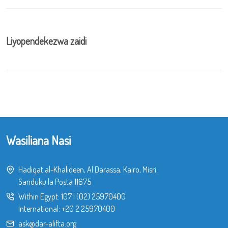
Liyopendekezwa zaidi
Wasiliana Nasi
Hadiqat al-Khalideen, Al Darassa, Kairo, Misri.
Sanduku la Posta 11675
Within Egypt:
107
|
(02) 25970400
International:
+20 2 25970400
ask@dar-alifta.org