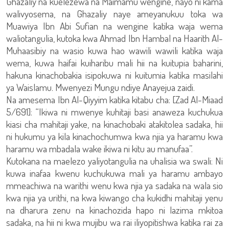
Ghazaliy na kuelezewa na Maimamu wengine, nayo ni kama
walivyosema, na Ghazaliy naye ameyanukuu toka wa
Muawiya Ibn Abi Sufian na wengine katika waja wema
waliotangulia, kutoka kwa Ahmad Ibn Hambal na Haarith Al-
Muhaasibiy na wasio kuwa hao wawili wawili katika waja
wema, kuwa haifai kuiharibu mali hii na kuitupia baharini,
hakuna kinachobakia isipokuwa ni kuitumia katika masilahi
ya Waislamu. Mwenyezi Mungu ndiye Anayejua zaidi.
Na amesema Ibn Al-Qiyyim katika kitabu cha: [Zad Al-Miaad
5/691]: “Ikiwa ni mwenye kuhitaji basi anaweza kuchukua
kiasi cha mahitaji yake, na kinachobaki atakitolea sadaka, hii
ni hukumu ya kila kinachochumwa kwa njia ya haramu kwa
haramu wa mbadala wake ikiwa ni kitu au manufaa”.
Kutokana na maelezo yaliyotangulia na uhalisia wa swali: Ni
kuwa inafaa kwenu kuchukuwa mali ya haramu ambayo
mmeachiwa na warithi wenu kwa njia ya sadaka na wala sio
kwa njia ya urithi, na kwa kiwango cha kukidhi mahitaji yenu
na dharura zenu na kinachozida hapo ni lazima mkitoa
sadaka, na hii ni kwa mujibu wa rai iliyopitishwa katika rai za