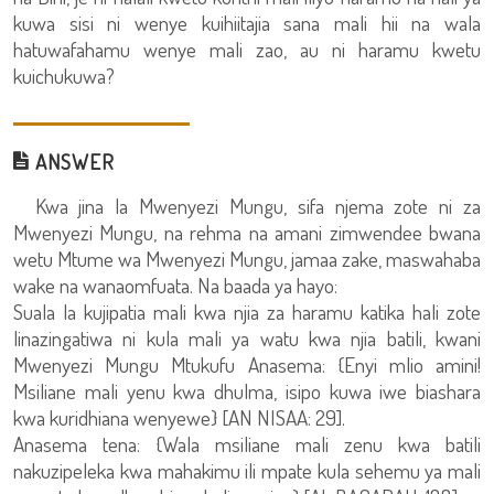
kuwa sisi ni wenye kuihiitajia sana mali hii na wala
hatuwafahamu wenye mali zao, au ni haramu kwetu
kuichukuwa?
ANSWER
Kwa jina la Mwenyezi Mungu, sifa njema zote ni za
Mwenyezi Mungu, na rehma na amani zimwendee bwana
wetu Mtume wa Mwenyezi Mungu, jamaa zake, maswahaba
wake na wanaomfuata. Na baada ya hayo:
Suala la kujipatia mali kwa njia za haramu katika hali zote
linazingatiwa ni kula mali ya watu kwa njia batili, kwani
Mwenyezi Mungu Mtukufu Anasema: {Enyi mlio amini!
Msiliane mali yenu kwa dhulma, isipo kuwa iwe biashara
kwa kuridhiana wenyewe} [AN NISAA: 29].
Anasema tena: {Wala msiliane mali zenu kwa batili
nakuzipeleka kwa mahakimu ili mpate kula sehemu ya mali