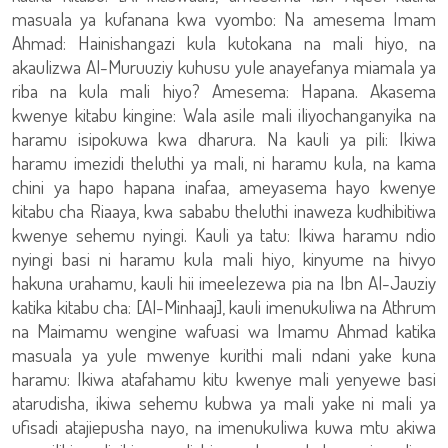
masuala ya kufanana kwa vyombo: Na amesema Imam
Ahmad: Hainishangazi kula kutokana na mali hiyo, na
akaulizwa Al-Muruuziy kuhusu yule anayefanya miamala ya
riba na kula mali hiyo? Amesema: Hapana. Akasema
kwenye kitabu kingine: Wala asile mali iliyochanganyika na
haramu isipokuwa kwa dharura. Na kauli ya pili: Ikiwa
haramu imezidi theluthi ya mali, ni haramu kula, na kama
chini ya hapo hapana inafaa, ameyasema hayo kwenye
kitabu cha Riaaya, kwa sababu theluthi inaweza kudhibitiwa
kwenye sehemu nyingi. Kauli ya tatu: Ikiwa haramu ndio
nyingi basi ni haramu kula mali hiyo, kinyume na hivyo
hakuna urahamu, kauli hii imeelezewa pia na Ibn Al-Jauziy
katika kitabu cha: [Al-Minhaaj], kauli imenukuliwa na Athrum
na Maimamu wengine wafuasi wa Imamu Ahmad katika
masuala ya yule mwenye kurithi mali ndani yake kuna
haramu: Ikiwa atafahamu kitu kwenye mali yenyewe basi
atarudisha, ikiwa sehemu kubwa ya mali yake ni mali ya
ufisadi atajiepusha nayo, na imenukuliwa kuwa mtu akiwa