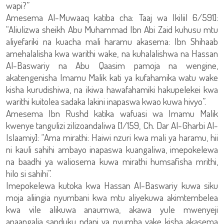
wapi?”
Amesema Al-Muwaaq katiba cha: Taaj wa Ikiliil 6/591]:
“Aliulizwa sheikh Abu Muhammad Ibn Abi Zaid kuhusu mtu
aliyefariki na kuacha mali haramu akasema: Ibn Shihaab
amehalalisha kwa warithi wake, na kuhalalishwa na Hassan
Al-Baswariy na Abu Qaasim pamoja na wengine,
akatengenisha Imamu Malik kati ya kufahamika watu wake
kisha kurudishiwa, na ikiwa hawafahamiki hakupelekei kwa
warithi kuitolea sadaka lakini inapaswa kwao kuwa hivyo”.
Amesema Ibn Rushd katika wafuasi wa Imamu Malik
kwenye tangulizi zilizoandaliwa [1/159, Ch. Dar Al-Gharbi Al-
Islaamiy]: “Ama mirathi: Haiwi nzuri kwa mali ya haramu, hii
ni kauli sahihi ambayo inapaswa kuangaliwa, imepokelewa
na baadhi ya waliosema kuwa mirathi humsafisha mrithi,
hilo si sahihi”.
Imepokelewa kutoka kwa Hassan Al-Baswariy kuwa siku
moja aliingia nyumbani kwa mtu aliyekuwa akimtembelea
kwa vile alikuwa anaumwa, akawa yule mwenyeji
anaangalia sanduku ndani ya nyumba yake kisha akasema