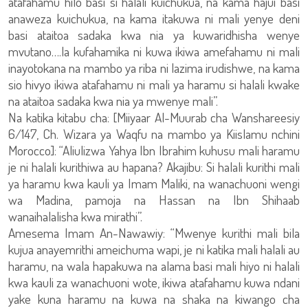
atafahamu hilo basi si halali kuichukua, na kama hajui basi
anaweza kuichukua, na kama itakuwa ni mali yenye deni
basi ataitoa sadaka kwa nia ya kuwaridhisha wenye
mvutano….la kufahamika ni kuwa ikiwa amefahamu ni mali
inayotokana na mambo ya riba ni lazima irudishwe, na kama
sio hivyo ikiwa atafahamu ni mali ya haramu si halali kwake
na ataitoa sadaka kwa nia ya mwenye mali”.
Na katika kitabu cha: [Miiyaar Al-Muurab cha Wanshareesiy
6/147, Ch. Wizara ya Waqfu na mambo ya Kiislamu nchini
Morocco]: “Aliulizwa Yahya Ibn Ibrahim kuhusu mali haramu
je ni halali kurithiwa au hapana? Akajibu: Si halali kurithi mali
ya haramu kwa kauli ya Imam Maliki, na wanachuoni wengi
wa Madina, pamoja na Hassan na Ibn Shihaab
wanaihalalisha kwa mirathi”.
Amesema Imam An-Nawawiy: “Mwenye kurithi mali bila
kujua anayemrithi ameichuma wapi, je ni katika mali halali au
haramu, na wala hapakuwa na alama basi mali hiyo ni halali
kwa kauli za wanachuoni wote, ikiwa atafahamu kuwa ndani
yake kuna haramu na kuwa na shaka na kiwango cha