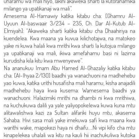
uharamu wa mali hiyo, lakini akaweka sharti la kutofahamika
milango ya upatikanaji wa mali”.
Amesema Al-Hamawiy katika kitabu cha: [Ghamru Al-
Uyuun Al-baswaair 3/234 – 235, Ch. Dar Al-Kutub Al-
Elmiyah]: “Akaweka sharti katika kitabu cha Dhaahiriya na
kuendelea. Kwa maana ya kuvua kilichotajwa, na matokeo
yake ni kuwa halali kwa mrithi kwa sharti la kutojua milango
ya upatikanaji wa mali, ikiwa amefahamu basi ni lazima
kurudisha kila kitu kwa mwenyewe”.
Na ananukuu Imam Abu Hamed Al-Ghazaliy katika kitabu
cha: [Al-Ihyaa 2/130] baadhi ya wanachuoni na madhehebu
yao kuwa, katika urithi husafisha mali haramu, kisha anajadili
madhehebu haya kwa kusema: Wamesema baadhi ya
wanachuoni: Halazimiki mrithi na dhambi ni kwa mrithiwa,
na kuchukuwa dalili ya yale yaliyopokelewa kuwa kuna mtu
alitawalishwa kazi za Sultan alifariki huyu mtu, akasema
Sahaba: Hivi sasa mali yake imekuwa safi kwa maana kwa
warithi wake, mapokezi haya ni dhaifu….Ni vipi kifo cha mtu
kinapelekea uhalali wa kitu na kauli hii inachukuliwa kutoka