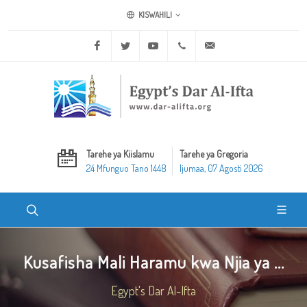
KISWAHILI
Facebook
Twitter
Youtube
+20 2 25970400
ask@dar-alifta.org
Tarehe ya Kiislamu
Tarehe ya Gregoria
24 Mfunguo Tano 1448
Ijumaa, 07 Agosti 2026
Kusafisha Mali Haramu kwa Njia ya ...
Egypt's Dar Al-Ifta