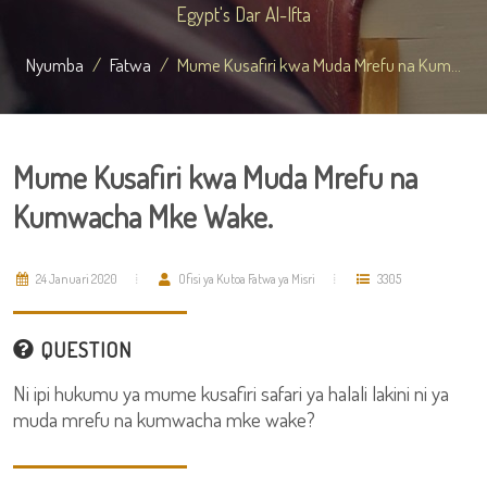
Egypt's Dar Al-Ifta
Nyumba
Fatwa
Mume Kusafiri kwa Muda Mrefu na Kum...
Mume Kusafiri kwa Muda Mrefu na
Kumwacha Mke Wake.
24 Januari 2020
Ofisi ya Kutoa Fatwa ya Misri
3305
QUESTION
Ni ipi hukumu ya mume kusafiri safari ya halali lakini ni ya
muda mrefu na kumwacha mke wake?