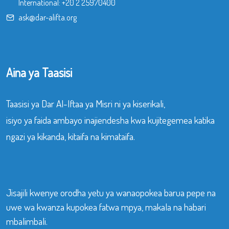
International:
+20 2 25970400
ask@dar-alifta.org
Aina ya Taasisi
Taasisi ya Dar Al-Iftaa ya Misri ni ya kiserikali,
isiyo ya faida ambayo inajiendesha kwa kujitegemea katika
ngazi ya kikanda, kitaifa na kimataifa.
Jisajili kwenye orodha yetu ya wanaopokea barua pepe na
uwe wa kwanza kupokea fatwa mpya, makala na habari
mbalimbali.