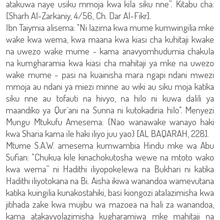
atakuwa naye usiku mmoja kwa kila siku nne”. Kitabu cha:
[Sharh Al-Zarkaniy, 4/56, Ch. Dar Al-Fikr].
Ibn Taiymia alisema: "Ni lazima kwa mume kumwingilia mke
wake kwa wema, kwa maana kwa kiasi cha kuhitaji kwake
na uwezo wake mume - kama anavyomhudumia chakula
na kumgharamia kwa kiasi cha mahitaji ya mke na uwezo
wake mume - pasi na kuainisha mara ngapi ndani mwezi
mmoja au ndani ya miezi minne au wiki au siku moja katika
siku nne au tofauti na hivyo, na hilo ni kuwa dalili ya
maandiko ya Qur`ani na Sunna ni kutokadiria hilo". Menyezi
Mungu Mtukufu Amesema: {Nao wanawake wanayo haki
kwa Sharia kama ile haki iliyo juu yao} [AL BAQARAH, 228].
Mtume S.A.W. amesema kumwambia Hindu mke wa Abu
Sufian: "Chukua kile kinachokutosha wewe na mtoto wako
kwa wema” ni Hadithi iliyopokelewa na Bukhari ni katika
Hadithi iliyotokana na Bi. Aisha ikiwa wanandoa wamevutana
katika kuingilia kunakostahiki, basi kiongozi atalazimisha kwa
jitihada zake kwa mujibu wa mazoea na hali za wanandoa,
kama atakavyolazimisha kugharamiwa mke mahitaji na