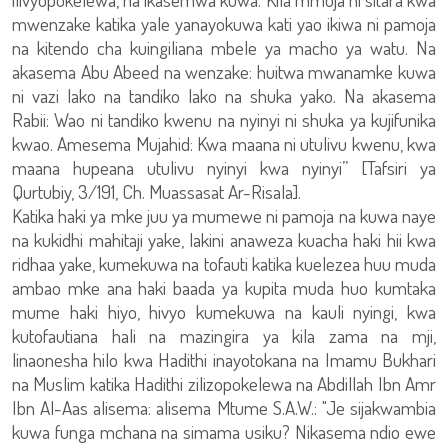
mwenzake katika yale yanayokuwa kati yao ikiwa ni pamoja
na kitendo cha kuingiliana mbele ya macho ya watu. Na
akasema Abu Abeed na wenzake: huitwa mwanamke kuwa
ni vazi lako na tandiko lako na shuka yako. Na akasema
Rabii: Wao ni tandiko kwenu na nyinyi ni shuka ya kujifunika
kwao. Amesema Mujahid: Kwa maana ni utulivu kwenu, kwa
maana hupeana utulivu nyinyi kwa nyinyi” [Tafsiri ya
Qurtubiy, 3/191, Ch. Muassasat Ar-Risala].
Katika haki ya mke juu ya mumewe ni pamoja na kuwa naye
na kukidhi mahitaji yake, lakini anaweza kuacha haki hii kwa
ridhaa yake, kumekuwa na tofauti katika kuelezea huu muda
ambao mke ana haki baada ya kupita muda huo kumtaka
mume haki hiyo, hivyo kumekuwa na kauli nyingi, kwa
kutofautiana hali na mazingira ya kila zama na mji,
linaonesha hilo kwa Hadithi inayotokana na Imamu Bukhari
na Muslim katika Hadithi zilizopokelewa na Abdillah Ibn Amr
Ibn Al-Aas alisema: alisema Mtume S.A.W.: "Je sijakwambia
kuwa funga mchana na simama usiku? Nikasema ndio ewe