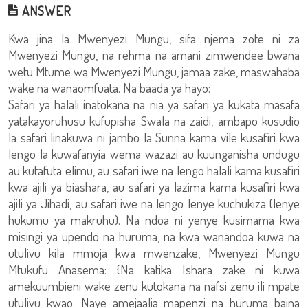
ANSWER
Kwa jina la Mwenyezi Mungu, sifa njema zote ni za
Mwenyezi Mungu, na rehma na amani zimwendee bwana
wetu Mtume wa Mwenyezi Mungu, jamaa zake, maswahaba
wake na wanaomfuata. Na baada ya hayo:
Safari ya halali inatokana na nia ya safari ya kukata masafa
yatakayoruhusu kufupisha Swala na zaidi, ambapo kusudio
la safari linakuwa ni jambo la Sunna kama vile kusafiri kwa
lengo la kuwafanyia wema wazazi au kuunganisha undugu
au kutafuta elimu, au safari iwe na lengo halali kama kusafiri
kwa ajili ya biashara, au safari ya lazima kama kusafiri kwa
ajili ya Jihadi, au safari iwe na lengo lenye kuchukiza (lenye
hukumu ya makruhu). Na ndoa ni yenye kusimama kwa
misingi ya upendo na huruma, na kwa wanandoa kuwa na
utulivu kila mmoja kwa mwenzake, Mwenyezi Mungu
Mtukufu Anasema: {Na katika Ishara zake ni kuwa
amekuumbieni wake zenu kutokana na nafsi zenu ili mpate
utulivu kwao. Naye amejaalia mapenzi na huruma baina