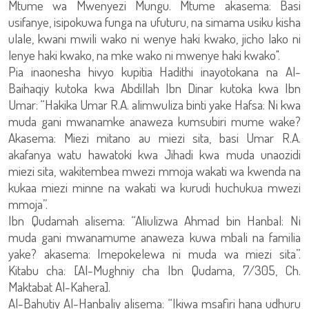
Mtume wa Mwenyezi Mungu. Mtume akasema: Basi
usifanye, isipokuwa funga na ufuturu, na simama usiku kisha
ulale, kwani mwili wako ni wenye haki kwako, jicho lako ni
lenye haki kwako, na mke wako ni mwenye haki kwako".
Pia inaonesha hivyo kupitia Hadithi inayotokana na Al-
Baihaqiy kutoka kwa Abdillah Ibn Dinar kutoka kwa Ibn
Umar: “Hakika Umar R.A. alimwuliza binti yake Hafsa: Ni kwa
muda gani mwanamke anaweza kumsubiri mume wake?
Akasema: Miezi mitano au miezi sita, basi Umar R.A.
akafanya watu hawatoki kwa Jihadi kwa muda unaozidi
miezi sita, wakitembea mwezi mmoja wakati wa kwenda na
kukaa miezi minne na wakati wa kurudi huchukua mwezi
mmoja”.
Ibn Qudamah alisema: “Aliulizwa Ahmad bin Hanbal: Ni
muda gani mwanamume anaweza kuwa mbali na familia
yake? akasema: Imepokelewa ni muda wa miezi sita”.
Kitabu cha: [Al-Mughniy cha Ibn Qudama, 7/305, Ch.
Maktabat Al-Kahera].
Al-Bahutiy Al-Hanbaliy alisema: “Ikiwa msafiri hana udhuru