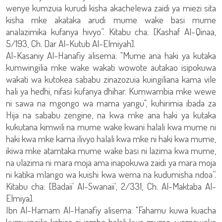
wenye kumzuia kurudi kisha akachelewa zaidi ya miezi sita
kisha mke akataka arudi mume wake basi mume
analazimika kufanya hivyo”. Kitabu cha: [Kashaf Al-Qinaa,
5/193, Ch. Dar Al-Kutub Al-Elmiyah].
Al-Kasaniy Al-Hanafiy alisema: "Mume ana haki ya kutaka
kumwingilia mke wake wakati wowote autakao isipokuwa
wakati wa kutokea sababu zinazozuia kuingiliana kama vile
hali ya hedhi, nifasi kufanya dhihar. Kumwambia mke wewe
ni sawa na mgongo wa mama yangu", kuhirimia ibada za
Hija na sababu zengine, na kwa mke ana haki ya kutaka
kukutana kimwili na mume wake kwani halali kwa mume ni
haki kwa mke kama ilivyo halali kwa mke ni haki kwa mume,
ikiwa mke atamtaka mume wake basi ni lazima kwa mume,
na ulazima ni mara moja ama inapokuwa zaidi ya mara moja
ni katika mlango wa kuishi kwa wema na kudumisha ndoa”.
Kitabu cha: [Badaii' Al-Swanaii', 2/331, Ch. Al-Maktaba Al-
Elmiya].
Ibn Al-Hamam Al-Hanafiy alisema: "Fahamu kuwa kuacha
kumwingilia kabisa si jambo halali kwa mume, wameweka