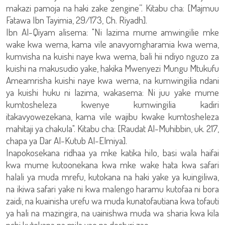
makazi pamoja na haki zake zengine”. Kitabu cha: [Majmuu
Fatawa Ibn Tayimia, 29/173, Ch. Riyadh].
Ibn Al-Qiyam alisema: "Ni lazima mume amwingilie mke
wake kwa wema, kama vile anavyomgharamia kwa wema,
kumvisha na kuishi naye kwa wema, bali hii ndiyo nguzo za
kuishi na makusudio yake, hakika Mwenyezi Mungu Mtukufu
Ameamrisha kuishi naye kwa wema, na kumwingilia ndani
ya kuishi huku ni lazima, wakasema: Ni juu yake mume
kumtosheleza kwenye kumwingilia kadiri
itakavyowezekana, kama vile wajibu kwake kumtosheleza
mahitaji ya chakula". Kitabu cha: [Raudat Al-Muhibbin, uk. 217,
chapa ya Dar Al-Kutub Al-Elmiya].
Inapokosekana ridhaa ya mke katika hilo, basi wala haifai
kwa mume kutoonekana kwa mke wake hata kwa safari
halali ya muda mrefu, kutokana na haki yake ya kuingiliwa,
na ikiwa safari yake ni kwa malengo haramu kutofaa ni bora
zaidi, na kuainisha urefu wa muda kunatofautiana kwa tofauti
ya hali na mazingira, na uainishwa muda wa sharia kwa kila
nchi kutokana na mila yao na desturi zao.