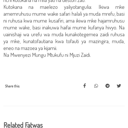
Kutokana na maelezo yaliyotangulia: Ikiwa mke
amemruhusu mume wake safari halali ya muda mrefu, basi
ni ruhusa kwa mume kusafiri, ama ikiwa mke hajamruhusu
mume wake, basi inakuwa haifai mume kufanya hivyo. Na
uainishaji wa urefu wa muda kunakotegemea zaidi ruhusa
ya mke, kunatofautiana kwa tofauti ya mazingira, muda,
eneo na mazoea ya kijamii.
Na Mwenyezi Mungu Mtukufu ni Mjuzi Zaidi.
Share this:
Related Fatwas