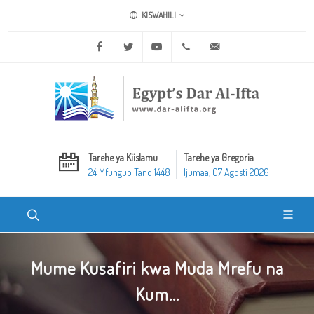
KISWAHILI
Facebook
Twitter
Youtube
+20 2 25970400
ask@dar-alifta.org
Tarehe ya Kiislamu
Tarehe ya Gregoria
24 Mfunguo Tano 1448
Ijumaa, 07 Agosti 2026
Mume Kusafiri kwa Muda Mrefu na
Kum...