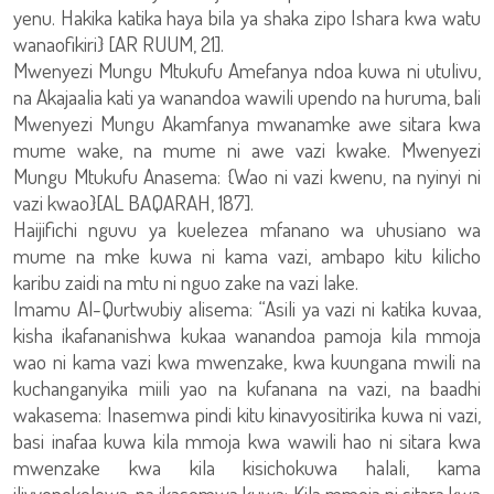
yenu. Hakika katika haya bila ya shaka zipo Ishara kwa watu
wanaofikiri} [AR RUUM, 21].
Mwenyezi Mungu Mtukufu Amefanya ndoa kuwa ni utulivu,
na Akajaalia kati ya wanandoa wawili upendo na huruma, bali
Mwenyezi Mungu Akamfanya mwanamke awe sitara kwa
mume wake, na mume ni awe vazi kwake. Mwenyezi
Mungu Mtukufu Anasema: {Wao ni vazi kwenu, na nyinyi ni
vazi kwao}[AL BAQARAH, 187].
Haijifichi nguvu ya kuelezea mfanano wa uhusiano wa
mume na mke kuwa ni kama vazi, ambapo kitu kilicho
karibu zaidi na mtu ni nguo zake na vazi lake.
Imamu Al-Qurtwubiy alisema: “Asili ya vazi ni katika kuvaa,
kisha ikafananishwa kukaa wanandoa pamoja kila mmoja
wao ni kama vazi kwa mwenzake, kwa kuungana mwili na
kuchanganyika miili yao na kufanana na vazi, na baadhi
wakasema: Inasemwa pindi kitu kinavyositirika kuwa ni vazi,
basi inafaa kuwa kila mmoja kwa wawili hao ni sitara kwa
mwenzake kwa kila kisichokuwa halali, kama
ilivyopokelewa, na ikasemwa kuwa: Kila mmoja ni sitara kwa