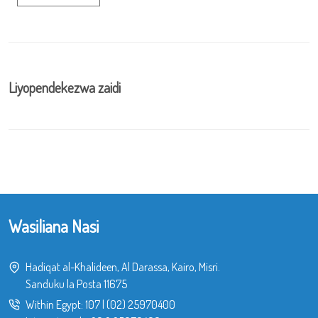
Liyopendekezwa zaidi
Wasiliana Nasi
Hadiqat al-Khalideen, Al Darassa, Kairo, Misri.
Sanduku la Posta 11675
Within Egypt:
107
|
(02) 25970400