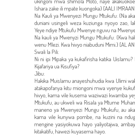
ukingoni mwa shimola Moto, naye akakuokoen
Ishara zake ili mpate kuongoka} [AALI IMRAAN 
Na Kauli ya Mwenyezi Mungu Mtukufu: {Na aka
duniani usingeli weza kuziunga nyoyo zao, l
Yeye ndiye Mtukufu Mwenye nguvu na Mwenye 
Na kauli ya Mwenyzi Mungu Mtukufu: {Kwa h
wenu Mlezi. Kwa hivyo niabuduni Mimi.} [AL A
Swali la Pili:
Ni ni ipi Mipaka ya kukafirisha katika Uislamu
Kijafariya ua Kisufiya?
Jibu:
Hakika Muislamu anayeshuhudia kwa Ulimi wake
atakapofanya kitu miongoni mwa vyenye kukufu
hivyo, kama vile kusema waziwazi kwamba ye
Mtukufu, au ukweli wa Risala ya Mtume Muha
maneno ya Mwenyezi Mungu Mtukufu, au akal
kama vile kunywa pombe, na kuzini na ndug
mengine yasiyokuwa hayo yaliyotajwa, amb
kitakatifu, hawezi kuyasema hayo.