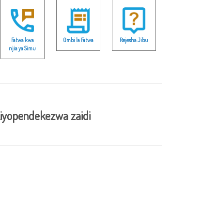
Fatwa kwa
Ombi la Fatwa
Rejesha Jibu
njia ya Simu
iyopendekezwa zaidi