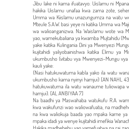
Jibu lake ni kama ifuatavyo: Uislamu ni Mpana 
hakika Uislamu unafaa kwa zama zote, seh
Umma wa Kiislamu unazungumza na watu wote
Mteule S.A.W. basi yeye ni katika Umma wa Ma
wa walioanganizwa. Na Waislamu wote wa Mash
yao, wamekubaliana ya kwamba Mujtahidu (Mwa
yake katika Kulingania Dini ya Mwenyezi Mungu
kujitahidi yaliyobainishwa katika Elimu ya
ukumbusho (vitabu vya Mwenyezi-Mungu vya k
kauli yake:
{Nasi hatukuwatuma kabla yako ila watu wan
ukumbusho kama nyinyi hamjui} [AN NAHL 43]
hatukuwatuma ila watu wanaume tuliowapa wah
hamjui}. [AL ANBIYAA 7]
Na baadhi ya Maswahaba watukufu R.A. wame
kwa wakufunzi wao waliowafuatia, na madheh
na kwa waliokuja baada yao mpaka karne ya n
mpaka idadi ya wenye kujitahidi imefikia Wanachu
Hakika madhehebu yao yamefuatwa na rai za