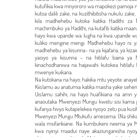
kutufikia kwa mnyororo wa mapokezi pamoja 
kutoa dalili zake, na kuzithibitisha nukulu zak
kila madhehebu kutoka katika Hadithi za M
machimbuko ya Hadithi, na kutafiti katika m
hayo kwa upande wa lugha na kwa upande wa 
kuliko mengine mengi. Madhehebu hayo ni: ya 
madhehebu ya kisunna- na ya kijafaria, ya kizai
yasiyo ya kisunna – na hitilafu baina ya
kinachodhaniwa na haijawahi kutokea hitilafu
mwenye kuikana.
Na kutokana na hayo; hakika mtu yeyote ana
Kiislamu au anatumia katika maisha yake se
Uislamu sahihi, na hayo huafikiana na am
anaoutaka Mwenyezi Mungu kwetu sisi kama p
kufanya hivyo kutapelekea nyoyo zetu pua kusihi
Mwenyezi Mungu Mtukufu amesema: {Na shik
wala msifarikiane. Na kumbukeni neema ya Mw
kwa nyinyi maadui naye akaziunganisha n