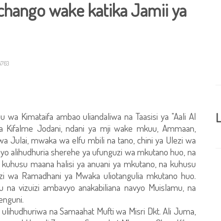
chango wake katika Jamii ya
4763
 wa Kimataifa ambao uliandaliwa na Taasisi ya "Aali Al
L
ya Kifalme Jodani, ndani ya mji wake mkuu, Ammaan,
a Julai, mwaka wa elfu mbili na tano, chini ya Ulezi wa
uyo alihudhuria sherehe ya ufunguzi wa mkutano huo, na
 kuhusu maana halisi ya anuani ya mkutano, na kuhusu
zi wa Ramadhani ya Mwaka uliotangulia mkutano huo.
u na vizuizi ambavyo anakabiliana navyo Muislamu, na
enguni.
ihudhuriwa na Samaahat Mufti wa Misri Dkt. Ali Juma,