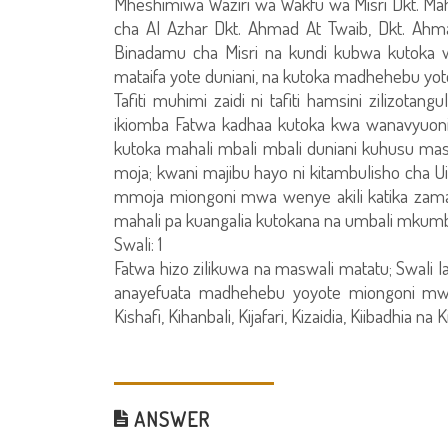
Mheshimiwa Waziri wa Wakfu wa Misri Dkt. 
cha Al Azhar Dkt. Ahmad At Twaib, Dkt. A
Binadamu cha Misri na kundi kubwa kutoka w
mataifa yote duniani, na kutoka madhehebu yote 
Tafiti muhimi zaidi ni tafiti hamsini zilizota
ikiomba Fatwa kadhaa kutoka kwa wanavyuoni 
kutoka mahali mbali mbali duniani kuhusu masw
moja; kwani majibu hayo ni kitambulisho cha U
mmoja miongoni mwa wenye akili katika zama 
mahali pa kuangalia kutokana na umbali mkumb
Swali: 1
Fatwa hizo zilikuwa na maswali matatu; Swali 
anayefuata madhehebu yoyote miongoni mwa 
Kishafi, Kihanbali, Kijafari, Kizaidia, Kiibadhia na 
ANSWER