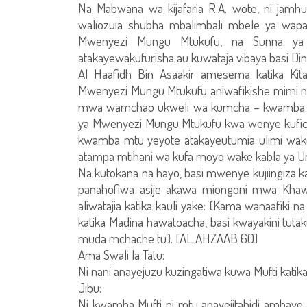
Na Mabwana wa kijafaria R.A. wote, ni jam
waliozuia shubha mbalimbali mbele ya wapag
Mwenyezi Mungu Mtukufu, na Sunna ya M
atakayewakufurisha au kuwataja vibaya basi Dini 
Al Haafidh Bin Asaakir amesema katika Kita
Mwenyezi Mungu Mtukufu aniwafikishe mimi na n
mwa wamchao ukweli wa kumcha – kwamba ny
ya Mwenyezi Mungu Mtukufu kwa wenye kufichu
kwamba mtu yeyote atakayeutumia ulimi wake
atampa mtihani wa kufa moyo wake kabla ya Um
Na kutokana na hayo, basi mwenye kujiingiza kat
panahofiwa asije akawa miongoni mwa Khaw
aliwatajia katika kauli yake: {Kama wanaafik
katika Madina hawatoacha, basi kwayakini tutak
muda mchache tu}. [AL AHZAAB 60]
Ama Swali la Tatu:
Ni nani anayejuzu kuzingatiwa kuwa Mufti katik
Jibu:
Ni kwamba Mufti ni mtu anayejitahidi ambay