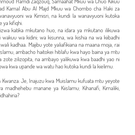
Mahmoud Hamdi Zaqzouq, Samaahat Mkuu wa Chuo Kikuu
hmad Kamal Abu Al Majd Mkuu wa Chombo cha Haki za
anavyuoni wa Kimisri, na kundi la wanavyuoni kutoka
ya kifiqhi.
ngulizwa katika mkutano huo, na idara ya mkutano ilikuwa
wakuu wa kidini; wa kisunna, wa kishia na wa kiibadhi
ali kadhaa. Majibu yote yaliafikiana na maana moja, rai
islamu, ambacho haitokei hitilafu kwa hayo baina ya mtu
zote zilizopita, na ambayo yalikuwa kwa baadhi yao ni
wa kwa upande wa watu hao kutoka kundi la kielimu.
la Kwanza: Je, Inajuzu kwa Muislamu kufuata mtu yeyote
madhehebu manane ya Kiislamu; Kihanafi, Kimaliki,
Kidhahiria?