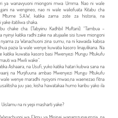
huri ya wanavyuoni miongoni mwa Umma. Nao ni wale
ani na wengineo, nao ni wale waliofuata Kitabu cha
tume S.A.W, katika zama zote za historia, na
yake itatiliwa shaka.
bu chake cha: [Tabyiinu Kadhbil Muftarii]: “Tambua –
yinyi katika radhi zake na atujaalie sisi tuwe miongoni
ama za Wanachuoni zina sumu, na ni kawaida kabisa
a pazia la wale wenye kuwatia kasoro linajulikana. Na
 katika kuwatia kasoro basi Mwenyezi Mungu Mtukufu
auti wa Mwili wake”.
ika Ashaaira, na Usufi, yuko katika hatari kubwa sana na
aarij na Murjifuuna ambao Mwenyezi Mungu Mtukufu
i na wale wenye maradhi nyoyoni mwao,na waenezao fitna
usalitisha juu yao, kisha hawatakaa humo karibu yako ila
a Uislamu na ni yepi masharti yake?
e Wanachuoni wa Elimu ya Misingi wanamzungumzia, na