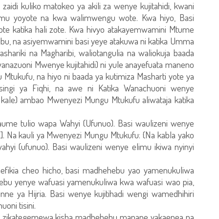
zaidi kuliko matokeo ya akili za wenye kujitahidi, kwani
emu yoyote na kwa walimwengu wote. Kwa hiyo, Basi
 katika hali zote. Kwa hivyo atakayemwamini Mtume
jibu, na asiyemwamini basi yeye atakuwa ni katika Umma
ariki na Magharibi, waliotangulia na waliokuja baada
nazuoni Mwenye kujitahidi) ni yule anayefuata maneno
 Mtukufu, na hiyo ni baada ya kutimiza Masharti yote ya
 Misingi ya Fiqhi, na awe ni Katika Wanachuoni wenye
ale) ambao Mwenyezi Mungu Mtukufu aliwataja katika
aume tulio wapa Wahyi (Ufunuo). Basi waulizeni wenye
. Na kauli ya Mwenyezi Mungu Mtukufu: {Na kabla yako
yi (ufunuo). Basi waulizeni wenye elimu ikiwa nyinyi
fikia cheo hicho, basi madhehebu yao yamenukuliwa
ebu yenye wafuasi yamenukuliwa kwa wafuasi wao pia,
ne ya Hijria. Basi wenye kujitihadi wengi wamedhihiri
oni tisini.
o zikategemewa kisha madhehebu manane yakaenea na