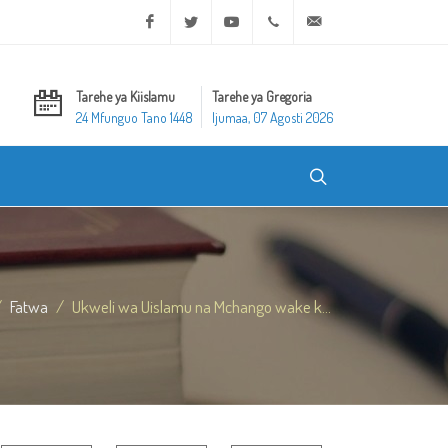
Facebook
Twitter
Youtube
+20 2 25970400
ask@dar-alifta.org
Tarehe ya Kiislamu
Tarehe ya Gregoria
24 Mfunguo Tano 1448
Ijumaa, 07 Agosti 2026
Fatwa
Ukweli wa Uislamu na Mchango wake k...