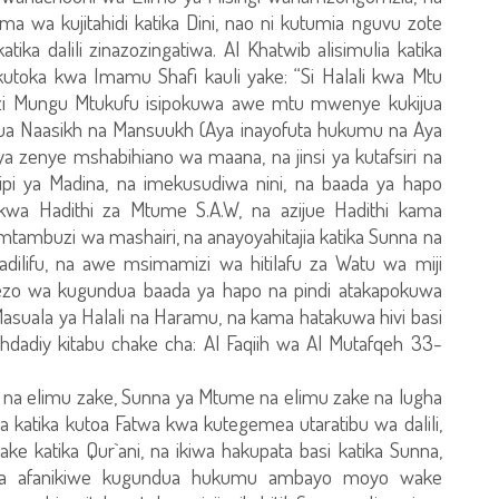
a wa kujitahidi katika Dini, nao ni kutumia nguvu zote
ka dalili zinazozingatiwa. Al Khatwib alisimulia katika
 kutoka kwa Imamu Shafi kauli yake: “Si Halali kwa Mtu
yezi Mungu Mtukufu isipokuwa awe mtu mwenye kukijua
ua Naasikh na Mansuukh (Aya inayofuta hukumu na Aya
 zenye mshabihiano wa maana, na jinsi ya kutafsiri na
ipi ya Madina, na imekusudiwa nini, na baada ya hapo
a Hadithi za Mtume S.A.W, na azijue Hadithi kama
mtambuzi wa mashairi, na anayoyahitajia katika Sunna na
adilifu, na awe msimamizi wa hitilafu za Watu wa miji
zo wa kugundua baada ya hapo na pindi atakapokuwa
asuala ya Halali na Haramu, na kama hatakuwa hivi basi
ghdadiy kitabu chake cha: Al Faqiih wa Al Mutafqeh 33-
 na elimu zake, Sunna ya Mtume na elimu zake na lugha
katika kutoa Fatwa kwa kutegemea utaratibu wa dalili,
ke katika Qur`ani, na ikiwa hakupata basi katika Sunna,
paka afanikiwe kugundua hukumu ambayo moyo wake