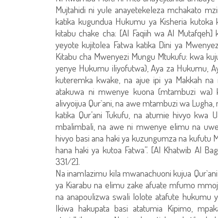
Mujtahidi ni yule anayetekeleza mchakato mzim
katika kugundua Hukumu ya Kisheria kutoka kati
kitabu chake cha: [Al Faqiih wa Al Mutafqeh]
yeyote kujitolea Fatwa katika Dini ya Mwen
Kitabu cha Mwenyezi Mungu Mtukufu: kwa kuj
yenye Hukumu iliyofutwa), Aya za Hukumu, Aya
kuteremka kwake, na ajue ipi ya Makkah na 
atakuwa ni mwenye kuona (mtambuzi wa) kw
alivyoijua Qur`ani, na awe mtambuzi wa Lugha, 
katika Qur’ani Tukufu, na atumie hivyo kwa U
mbalimbali, na awe ni mwenye elimu na uwe
hivyo basi ana haki ya kuzungumza na kufutu M
hana haki ya kutoa Fatwa”. [Al Khatwib Al Ba
331/2].
Na inamlazimu kila mwanachuoni kujua Qur`ani
ya Kiarabu na elimu zake afuate mfumo mmoja 
na anapoulizwa swali lolote atafute hukumu ya
Ikiwa hakupata basi atatumia Kipimo, m