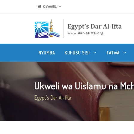
KISWAHILI
NYUMBA
KUHUSU SISI
FATWA
Ukweli wa Uislamu na Mch
Egypt's Dar Al-Ifta