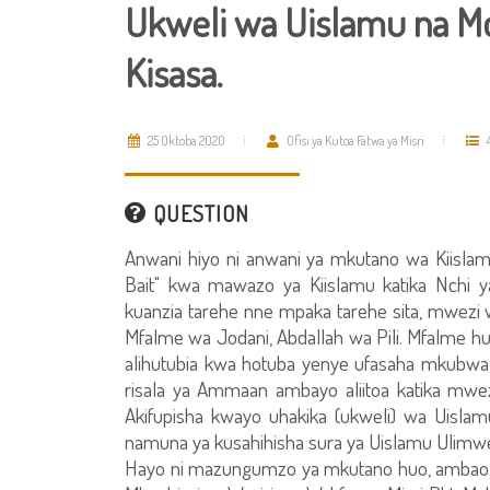
Ukweli wa Uislamu na M
Kisasa.
25 Oktoba 2020
Ofisi ya Kutoa Fatwa ya Misri
QUESTION
Anwani hiyo ni anwani ya mkutano wa Kiislamu
Bait" kwa mawazo ya Kiislamu katika Nchi 
kuanzia tarehe nne mpaka tarehe sita, mwezi w
Mfalme wa Jodani, Abdallah wa Pili. Mfalme h
alihutubia kwa hotuba yenye ufasaha mkubwa
risala ya Ammaan ambayo aliitoa katika mwe
Akifupisha kwayo uhakika (ukweli) wa Uislam
namuna ya kusahihisha sura ya Uislamu Ulimw
Hayo ni mazungumzo ya mkutano huo, ambao ul