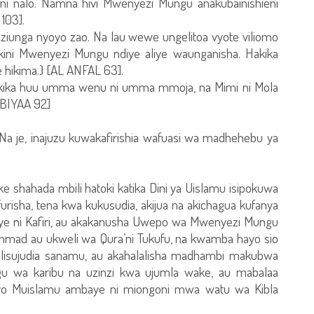
i nalo. Namna hivi Mwenyezi Mungu anakubainishieni
103].
ziunga nyoyo zao. Na lau wewe ungelitoa vyote viliomo
akini Mwenyezi Mungu ndiye aliye waunganisha. Hakika
hikima.} [AL ANFAL 63].
akika huu umma wenu ni umma mmoja, na Mimi ni Mola
NBIYAA 92]
? Na je, inajuzu kuwakafirishia wafuasi wa madhehebu ya
 shahada mbili hatoki katika Dini ya Uislamu isipokuwa
risha, tena kwa kukusudia, akijua na akichagua kufanya
ye ni Kafiri, au akakanusha Uwepo wa Mwenyezi Mungu
mmad au ukweli wa Qura’ni Tukufu, na kwamba hayo sio
isujudia sanamu, au akahalalisha madhambi makubwa
u wa karibu na uzinzi kwa ujumla wake, au mabalaa
ayo Muislamu ambaye ni miongoni mwa watu wa Kibla