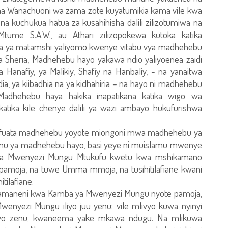
na Wanachuoni wa zama zote kuyatumikia kama vile kwa
e, na kuchukua hatua za kusahihisha dalili zilizotumiwa na
tume S.A.W., au Athari zilizopokewa kutoka katika
aana ya matamshi yaliyomo kwenye vitabu vya madhehebu
Sheria, Madhehebu hayo yakawa ndio yaliyoenea zaidi
Hanafiy, ya Malikiy, Shafiy na Hanbaliy, - na yanaitwa
dia, ya kiibadhia na ya kidhahiria – na hayo ni madhehebu
 Madhehebu haya hakika inapatikana katika wigo wa
 katika kile chenye dalili ya wazi ambayo hukufurishwa
yefuata madhehebu yoyote miongoni mwa madhehebu ya
hemu ya madhehebu hayo, basi yeye ni muislamu mwenye
ri ya Mwenyezi Mungu Mtukufu kwetu kwa mshikamano
amoja, na tuwe Umma mmoja, na tusihitilafiane kwani
tilafiane.
amaneni kwa Kamba ya Mwenyezi Mungu nyote pamoja,
enyezi Mungu iliyo juu yenu: vile mlivyo kuwa nyinyi
yoyo zenu; kwaneema yake mkawa ndugu. Na mlikuwa