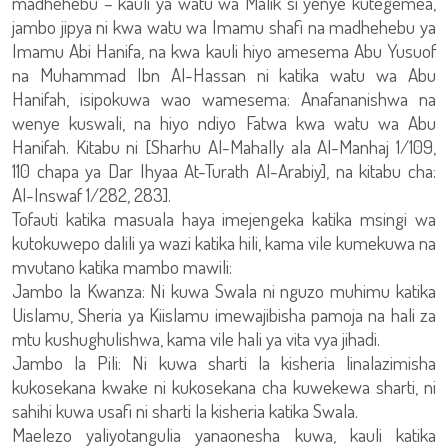
madhehebu – kauli ya watu wa Malik si yenye kutegemea,
jambo jipya ni kwa watu wa Imamu shafi na madhehebu ya
Imamu Abi Hanifa, na kwa kauli hiyo amesema Abu Yusuof
na Muhammad Ibn Al-Hassan ni katika watu wa Abu
Hanifah, isipokuwa wao wamesema: Anafananishwa na
wenye kuswali, na hiyo ndiyo Fatwa kwa watu wa Abu
Hanifah. Kitabu ni [Sharhu Al-Mahally ala Al-Manhaj 1/109,
110 chapa ya Dar Ihyaa At-Turath Al-Arabiy], na kitabu cha:
Al-Inswaf 1/282, 283].
Tofauti katika masuala haya imejengeka katika msingi wa
kutokuwepo dalili ya wazi katika hili, kama vile kumekuwa na
mvutano katika mambo mawili:
Jambo la Kwanza: Ni kuwa Swala ni nguzo muhimu katika
Uislamu, Sheria ya Kiislamu imewajibisha pamoja na hali za
mtu kushughulishwa, kama vile hali ya vita vya jihadi.
Jambo la Pili: Ni kuwa sharti la kisheria linalazimisha
kukosekana kwake ni kukosekana cha kuwekewa sharti, ni
sahihi kuwa usafi ni sharti la kisheria katika Swala.
Maelezo yaliyotangulia yanaonesha kuwa, kauli katika