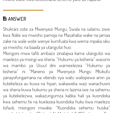
ANSWER
Shukrani zote za Mwenyezi Mungu, Swala na salamu ziwe
kwa Nabii wa mwisho pamoja na Masahaba wake na jamaa
zake na wale wote wenye kumfuata kwa wema mpaka siku
ya mwisho, na baada ya utangulizi huo:
Miongoni mwa tafiti ambazo zinatajwa kama utangulizi wa
maelezo ya msingi wa sheria: “Hukumu ya kisheria” wasomi
wa mambo ya Usuul dini wameelezea “Hukumu ya
kisheria” ni “Maneno ya Mwenyezi Mungu Mtukufu
yanayofungamana na vitendo vya watu waliopewa amri ya
kutekeleza au kuwa na hiyari, wakaweka wazi wanachuoni
wa sheria kuwa hukumu ya sheria ni lazima iwe na sehemu
ya kutekelezwa, wakazungumza katika hali ya kuondoka
kwa sehemu hii na kuelezea kuondoka huku kwa maelezo
tofauti, miongoni mwake: “Kuondoka sehemu husika”