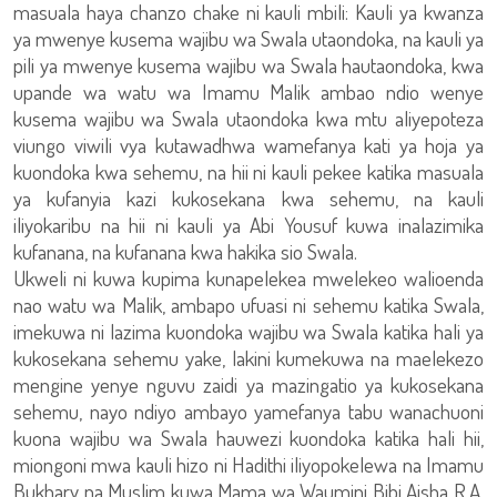
masuala haya chanzo chake ni kauli mbili: Kauli ya kwanza
ya mwenye kusema wajibu wa Swala utaondoka, na kauli ya
pili ya mwenye kusema wajibu wa Swala hautaondoka, kwa
upande wa watu wa Imamu Malik ambao ndio wenye
kusema wajibu wa Swala utaondoka kwa mtu aliyepoteza
viungo viwili vya kutawadhwa wamefanya kati ya hoja ya
kuondoka kwa sehemu, na hii ni kauli pekee katika masuala
ya kufanyia kazi kukosekana kwa sehemu, na kauli
iliyokaribu na hii ni kauli ya Abi Yousuf kuwa inalazimika
kufanana, na kufanana kwa hakika sio Swala.
Ukweli ni kuwa kupima kunapelekea mwelekeo walioenda
nao watu wa Malik, ambapo ufuasi ni sehemu katika Swala,
imekuwa ni lazima kuondoka wajibu wa Swala katika hali ya
kukosekana sehemu yake, lakini kumekuwa na maelekezo
mengine yenye nguvu zaidi ya mazingatio ya kukosekana
sehemu, nayo ndiyo ambayo yamefanya tabu wanachuoni
kuona wajibu wa Swala hauwezi kuondoka katika hali hii,
miongoni mwa kauli hizo ni Hadithi iliyopokelewa na Imamu
Bukhary na Muslim kuwa Mama wa Waumini Bibi Aisha R.A.