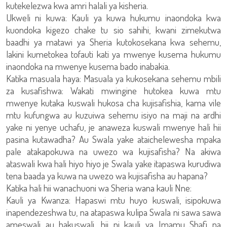
kutekelezwa kwa amri halali ya kisheria.
Ukweli ni kuwa: Kauli ya kuwa hukumu inaondoka kwa
kuondoka kigezo chake tu sio sahihi, kwani zimekutwa
baadhi ya matawi ya Sheria kutokosekana kwa sehemu,
lakini kumetokea tofauti kati ya mwenye kusema hukumu
inaondoka na mwenye kusema bado inabakia.
Katika masuala haya: Masuala ya kukosekana sehemu mbili
za kusafishwa: Wakati mwingine hutokea kuwa mtu
mwenye kutaka kuswali hukosa cha kujisafishia, kama vile
mtu kufungwa au kuzuiwa sehemu isiyo na maji na ardhi
yake ni yenye uchafu, je anaweza kuswali mwenye hali hii
pasina kutawadha? Au Swala yake ataichelewesha mpaka
pale atakapokuwa na uwezo wa kujisafisha? Na akiwa
ataswali kwa hali hiyo hiyo je Swala yake itapaswa kurudiwa
tena baada ya kuwa na uwezo wa kujisafisha au hapana?
Katika hali hii wanachuoni wa Sheria wana kauli Nne:
Kauli ya Kwanza: Hapaswi mtu huyo kuswali, isipokuwa
inapendezeshwa tu, na atapaswa kulipa Swala ni sawa sawa
ameswali au hakuswali, hii ni kauli ya Imamu Shafi na