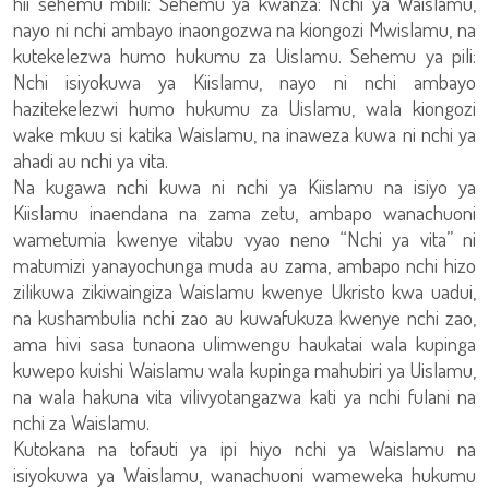
hii sehemu mbili: Sehemu ya kwanza: Nchi ya Waislamu,
nayo ni nchi ambayo inaongozwa na kiongozi Mwislamu, na
kutekelezwa humo hukumu za Uislamu. Sehemu ya pili:
Nchi isiyokuwa ya Kiislamu, nayo ni nchi ambayo
hazitekelezwi humo hukumu za Uislamu, wala kiongozi
wake mkuu si katika Waislamu, na inaweza kuwa ni nchi ya
ahadi au nchi ya vita.
Na kugawa nchi kuwa ni nchi ya Kiislamu na isiyo ya
Kiislamu inaendana na zama zetu, ambapo wanachuoni
wametumia kwenye vitabu vyao neno “Nchi ya vita” ni
matumizi yanayochunga muda au zama, ambapo nchi hizo
zilikuwa zikiwaingiza Waislamu kwenye Ukristo kwa uadui,
na kushambulia nchi zao au kuwafukuza kwenye nchi zao,
ama hivi sasa tunaona ulimwengu haukatai wala kupinga
kuwepo kuishi Waislamu wala kupinga mahubiri ya Uislamu,
na wala hakuna vita vilivyotangazwa kati ya nchi fulani na
nchi za Waislamu.
Kutokana na tofauti ya ipi hiyo nchi ya Waislamu na
isiyokuwa ya Waislamu, wanachuoni wameweka hukumu