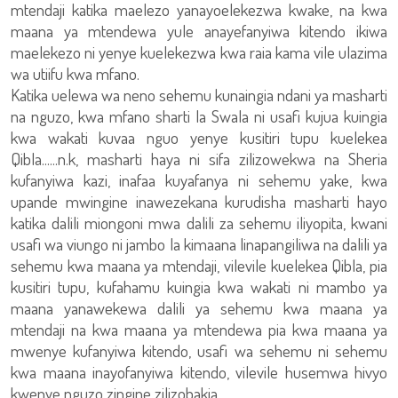
mtendaji katika maelezo yanayoelekezwa kwake, na kwa
maana ya mtendewa yule anayefanyiwa kitendo ikiwa
maelekezo ni yenye kuelekezwa kwa raia kama vile ulazima
wa utiifu kwa mfano.
Katika uelewa wa neno sehemu kunaingia ndani ya masharti
na nguzo, kwa mfano sharti la Swala ni usafi kujua kuingia
kwa wakati kuvaa nguo yenye kusitiri tupu kuelekea
Qibla......n.k, masharti haya ni sifa zilizowekwa na Sheria
kufanyiwa kazi, inafaa kuyafanya ni sehemu yake, kwa
upande mwingine inawezekana kurudisha masharti hayo
katika dalili miongoni mwa dalili za sehemu iliyopita, kwani
usafi wa viungo ni jambo la kimaana linapangiliwa na dalili ya
sehemu kwa maana ya mtendaji, vilevile kuelekea Qibla, pia
kusitiri tupu, kufahamu kuingia kwa wakati ni mambo ya
maana yanawekewa dalili ya sehemu kwa maana ya
mtendaji na kwa maana ya mtendewa pia kwa maana ya
mwenye kufanyiwa kitendo, usafi wa sehemu ni sehemu
kwa maana inayofanyiwa kitendo, vilevile husemwa hivyo
kwenye nguzo zingine zilizobakia.