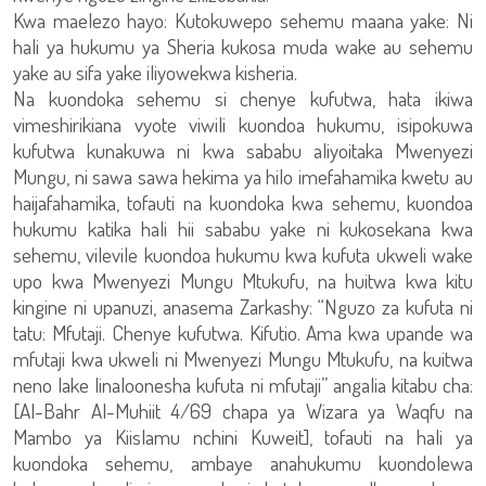
Kwa maelezo hayo: Kutokuwepo sehemu maana yake: Ni
hali ya hukumu ya Sheria kukosa muda wake au sehemu
yake au sifa yake iliyowekwa kisheria.
Na kuondoka sehemu si chenye kufutwa, hata ikiwa
vimeshirikiana vyote viwili kuondoa hukumu, isipokuwa
kufutwa kunakuwa ni kwa sababu aliyoitaka Mwenyezi
Mungu, ni sawa sawa hekima ya hilo imefahamika kwetu au
haijafahamika, tofauti na kuondoka kwa sehemu, kuondoa
hukumu katika hali hii sababu yake ni kukosekana kwa
sehemu, vilevile kuondoa hukumu kwa kufuta ukweli wake
upo kwa Mwenyezi Mungu Mtukufu, na huitwa kwa kitu
kingine ni upanuzi, anasema Zarkashy: “Nguzo za kufuta ni
tatu: Mfutaji. Chenye kufutwa. Kifutio. Ama kwa upande wa
mfutaji kwa ukweli ni Mwenyezi Mungu Mtukufu, na kuitwa
neno lake linaloonesha kufuta ni mfutaji” angalia kitabu cha:
[Al-Bahr Al-Muhiit 4/69 chapa ya Wizara ya Waqfu na
Mambo ya Kiislamu nchini Kuweit], tofauti na hali ya
kuondoka sehemu, ambaye anahukumu kuondolewa