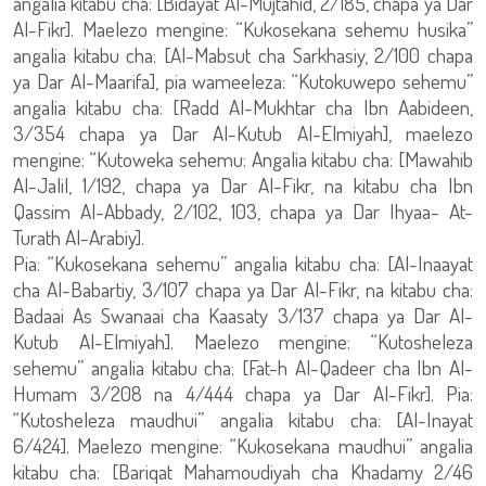
angalia kitabu cha: [Bidayat Al-Mujtahid, 2/185, chapa ya Dar
Al-Fikr]. Maelezo mengine: “Kukosekana sehemu husika”
angalia kitabu cha: [Al-Mabsut cha Sarkhasiy, 2/100 chapa
ya Dar Al-Maarifa], pia wameeleza: “Kutokuwepo sehemu”
angalia kitabu cha: [Radd Al-Mukhtar cha Ibn Aabideen,
3/354 chapa ya Dar Al-Kutub Al-Elmiyah], maelezo
mengine: “Kutoweka sehemu: Angalia kitabu cha: [Mawahib
Al-Jalil, 1/192, chapa ya Dar Al-Fikr, na kitabu cha Ibn
Qassim Al-Abbady, 2/102, 103, chapa ya Dar Ihyaa- At-
Turath Al-Arabiy].
Pia: “Kukosekana sehemu” angalia kitabu cha: [Al-Inaayat
cha Al-Babartiy, 3/107 chapa ya Dar Al-Fikr, na kitabu cha:
Badaai As Swanaai cha Kaasaty 3/137 chapa ya Dar Al-
Kutub Al-Elmiyah]. Maelezo mengine: “Kutosheleza
sehemu” angalia kitabu cha: [Fat-h Al-Qadeer cha Ibn Al-
Humam 3/208 na 4/444 chapa ya Dar Al-Fikr]. Pia:
“Kutosheleza maudhui” angalia kitabu cha: [Al-Inayat
6/424]. Maelezo mengine: “Kukosekana maudhui” angalia
kitabu cha: [Bariqat Mahamoudiyah cha Khadamy 2/46