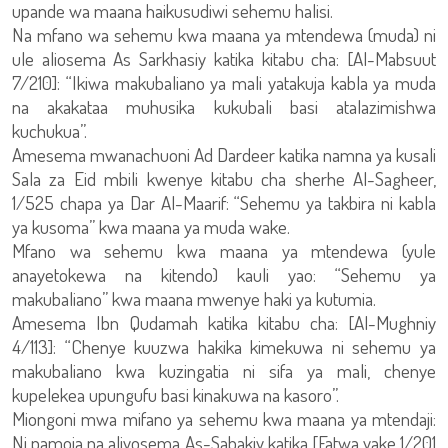
upande wa maana haikusudiwi sehemu halisi.
Na mfano wa sehemu kwa maana ya mtendewa (muda) ni
ule aliosema As Sarkhasiy katika kitabu cha: [Al-Mabsuut
7/210]: “Ikiwa makubaliano ya mali yatakuja kabla ya muda
na akakataa muhusika kukubali basi atalazimishwa
kuchukua”.
Amesema mwanachuoni Ad Dardeer katika namna ya kusali
Sala za Eid mbili kwenye kitabu cha sherhe Al-Sagheer,
1/525 chapa ya Dar Al-Maarif: “Sehemu ya takbira ni kabla
ya kusoma” kwa maana ya muda wake.
Mfano wa sehemu kwa maana ya mtendewa (yule
anayetokewa na kitendo) kauli yao: “Sehemu ya
makubaliano” kwa maana mwenye haki ya kutumia.
Amesema Ibn Qudamah katika kitabu cha: [Al-Mughniy
4/113]: “Chenye kuuzwa hakika kimekuwa ni sehemu ya
makubaliano kwa kuzingatia ni sifa ya mali, chenye
kupelekea upungufu basi kinakuwa na kasoro”.
Miongoni mwa mifano ya sehemu kwa maana ya mtendaji:
Ni pamoja na aliyosema As-Sabakiy katika [Fatwa yake 1/201