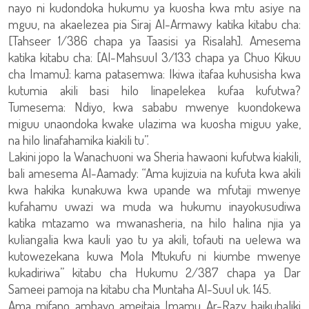
nayo ni kudondoka hukumu ya kuosha kwa mtu asiye na
mguu, na akaelezea pia Siraj Al-Armawy katika kitabu cha:
[Tahseer 1/386 chapa ya Taasisi ya Risalah]. Amesema
katika kitabu cha: [Al-Mahsuul 3/133 chapa ya Chuo Kikuu
cha Imamu]: kama patasemwa: Ikiwa itafaa kuhusisha kwa
kutumia akili basi hilo linapelekea kufaa kufutwa?
Tumesema: Ndiyo, kwa sababu mwenye kuondokewa
miguu unaondoka kwake ulazima wa kuosha miguu yake,
na hilo linafahamika kiakili tu”.
Lakini jopo la Wanachuoni wa Sheria hawaoni kufutwa kiakili,
bali amesema Al-Aamady: “Ama kujizuia na kufuta kwa akili
kwa hakika kunakuwa kwa upande wa mfutaji mwenye
kufahamu uwazi wa muda wa hukumu inayokusudiwa
katika mtazamo wa mwanasheria, na hilo halina njia ya
kuliangalia kwa kauli yao tu ya akili, tofauti na uelewa wa
kutowezekana kuwa Mola Mtukufu ni kiumbe mwenye
kukadiriwa” kitabu cha Hukumu 2/387 chapa ya Dar
Sameei pamoja na kitabu cha Muntaha Al-Suul uk. 145.
Ama mifano ambayo ameitaja Imamu Ar-Razy haikubaliki