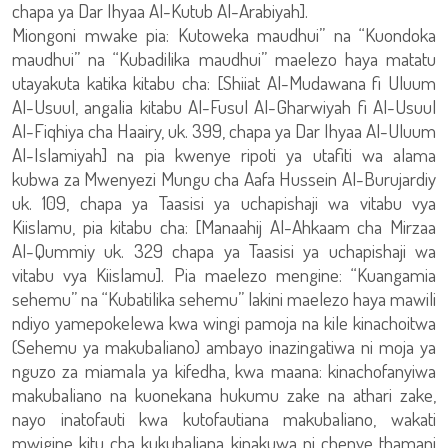
chapa ya Dar Ihyaa Al-Kutub Al-Arabiyah].
Miongoni mwake pia: Kutoweka maudhui” na “Kuondoka
maudhui” na “Kubadilika maudhui” maelezo haya matatu
utayakuta katika kitabu cha: [Shiiat Al-Mudawana fi Uluum
Al-Usuul, angalia kitabu Al-Fusul Al-Gharwiyah fi Al-Usuul
Al-Fiqhiya cha Haairy, uk. 399, chapa ya Dar Ihyaa Al-Uluum
Al-Islamiyah] na pia kwenye ripoti ya utafiti wa alama
kubwa za Mwenyezi Mungu cha Aafa Hussein Al-Burujardiy
uk. 109, chapa ya Taasisi ya uchapishaji wa vitabu vya
Kiislamu, pia kitabu cha: [Manaahij Al-Ahkaam cha Mirzaa
Al-Qummiy uk. 329 chapa ya Taasisi ya uchapishaji wa
vitabu vya Kiislamu]. Pia maelezo mengine: “Kuangamia
sehemu” na “Kubatilika sehemu” lakini maelezo haya mawili
ndiyo yamepokelewa kwa wingi pamoja na kile kinachoitwa
(Sehemu ya makubaliano) ambayo inazingatiwa ni moja ya
nguzo za miamala ya kifedha, kwa maana: kinachofanyiwa
makubaliano na kuonekana hukumu zake na athari zake,
nayo inatofauti kwa kutofautiana makubaliano, wakati
mwigine kitu cha kukubaliana kinakuwa ni chenye thamani