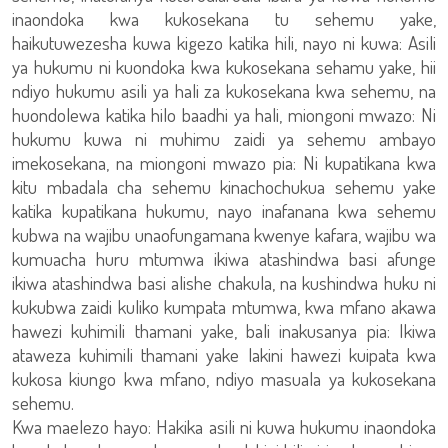
inaondoka kwa kukosekana tu sehemu yake,
haikutuwezesha kuwa kigezo katika hili, nayo ni kuwa: Asili
ya hukumu ni kuondoka kwa kukosekana sehamu yake, hii
ndiyo hukumu asili ya hali za kukosekana kwa sehemu, na
huondolewa katika hilo baadhi ya hali, miongoni mwazo: Ni
hukumu kuwa ni muhimu zaidi ya sehemu ambayo
imekosekana, na miongoni mwazo pia: Ni kupatikana kwa
kitu mbadala cha sehemu kinachochukua sehemu yake
katika kupatikana hukumu, nayo inafanana kwa sehemu
kubwa na wajibu unaofungamana kwenye kafara, wajibu wa
kumuacha huru mtumwa ikiwa atashindwa basi afunge
ikiwa atashindwa basi alishe chakula, na kushindwa huku ni
kukubwa zaidi kuliko kumpata mtumwa, kwa mfano akawa
hawezi kuhimili thamani yake, bali inakusanya pia: Ikiwa
ataweza kuhimili thamani yake lakini hawezi kuipata kwa
kukosa kiungo kwa mfano, ndiyo masuala ya kukosekana
sehemu.
Kwa maelezo hayo: Hakika asili ni kuwa hukumu inaondoka