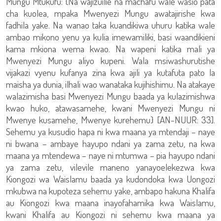
Mungu Mtukufu: {Na wajizuilie na machafu wale wasio pata
cha kuolea, mpaka Mwenyezi Mungu awatajirishe kwa
fadhila yake. Na wanao taka kuandikiwa uhuru katika wale
ambao mikono yenu ya kulia imewamiliki, basi waandikieni
kama mkiona wema kwao. Na wapeni katika mali ya
Mwenyezi Mungu aliyo kupeni. Wala msiwashurutishe
vijakazi vyenu kufanya zina kwa ajili ya kutafuta pato la
maisha ya dunia, ilhali wao wanataka kujihishimu. Na atakaye
walazimisha basi Mwenyezi Mungu baada ya kulazimishwa
kwao huko, atawasamehe, kwani Mwenyezi Mungu ni
Mwenye kusamehe, Mwenye kurehemu} [AN-NUUR: 33].
Sehemu ya kusudio hapa ni kwa maana ya mtendaji – naye
ni bwana – ambaye hayupo ndani ya zama zetu, na kwa
maana ya mtendewa – naye ni mtumwa – pia hayupo ndani
ya zama zetu, vilevile maneno yanayoelekezwa kwa
Kiongozi wa Waislamu baada ya kudondoka kwa Uongozi
mkubwa na kupoteza sehemu yake, ambapo hakuna Khalifa
au Kiongozi kwa maana inayofahamika kwa Waislamu,
kwani Khalifa au Kiongozi ni sehemu kwa maana ya