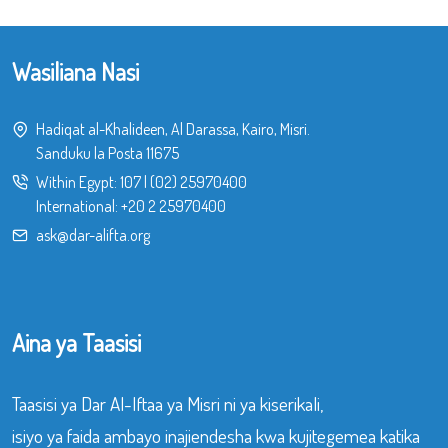
Wasiliana Nasi
Hadiqat al-Khalideen, Al Darassa, Kairo, Misri.
Sanduku la Posta 11675
Within Egypt:
107
|
(02) 25970400
International:
+20 2 25970400
ask@dar-alifta.org
Aina ya Taasisi
Taasisi ya Dar Al-Iftaa ya Misri ni ya kiserikali,
isiyo ya faida ambayo inajiendesha kwa kujitegemea katika