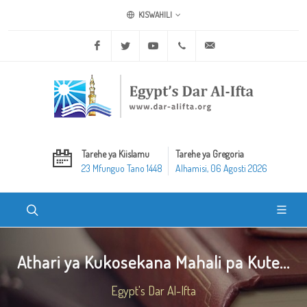
KISWAHILI
Facebook
Twitter
Youtube
+20 2 25970400
ask@dar-alifta.org
Tarehe ya Kiislamu
Tarehe ya Gregoria
23 Mfunguo Tano 1448
Alhamisi, 06 Agosti 2026
Athari ya Kukosekana Mahali pa Kute...
Egypt's Dar Al-Ifta