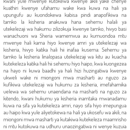
kwani yule mwenye kutokewa kwenye akili yake chenye
kuathiri kwenye ufahamu wake kwa kuwa na hali ya
upungufu au kuondokewa kabisa pindi anapofikiwa na
tamko la kisheria anakuwa hana sehemu halali ya
utekelezaji wa hakumu zilizokuja kwenye tamko, hivyo basi
wanachuoni wa Sheria wamemvua au kumuondoa mtu
mwenye hali kama hiyo kwenye amri ya utekelezaji wa
kisheria, hivyo katika hali hii inafaa kusema: Sehemu ya
tamko la kisheria linalopasa utekelezaji wa kitu au kuacha
kutekeleza katika hali hii sehemu hiyo haipo, kwa kuongezea
na hayo ni kuwa baadhi ya hali hizi huzingatiwa kwenye
ukweli wake ni miongoni mwa masharti au nguzo za
kufikiwa utekelezaji wa hukumu za kisheria, imefahamika
uelewa wa sehemu unaendana na masharti na nguzo za
kitendo, kwani hukumu ya kisheria inamtaka mwanadamu
kuwa na sifa ya kutekeleza amri, nayo sifa hiyo imepungua
au haipo kwa yule aliyetokewa na hali ya ukosefu wa akili, na
miongoni mwa masharti ya kutakiwa kutekeleza maamrisho
ni mtu kutokuwa na udhuru unaozingatiwa ni wenye kuzuia