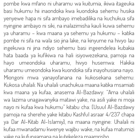
pombe kwa mfano ni uharamu wa kuitumia, ikiwa itageuka
basi hukumu hii inaondoka kwa kuondoka sehemu husika
yenyewe hapa ni sifa ambayo imebadilika na kuchukua sifa
nyingine ambayo ni siki, na inalazimisha kauli kuwa sehemu
ya uharamu – kwa maana ya sehemu ya hukumu – katika
pombe ni sifa na wala sio jina lake, na kinyume na hivyo lau
ingekuwa ni jina ndiyo sehemu basi ingeendelea kubakia
hata baada ya kufikiwa na hali isiyowezekana, pamoja na
hayo umeondoka uharamu, hivyo husemwa: Hakika
uharamu umeondoka kwa kuondoka sifa inayohusiana nayo.
Miongoni mwa yanayofanana na kukosekana sehemu:
Kukosa uhalali: Na uhalali unachukua maana katika msamiati
kwa maana ya kufaa, anasema Al-Bazdawy: “Ama uhalali
wa lazima unagawanyika matawi yake, na asili yake ni moja
nayo ni kufaa kwa hukumu” kitabu cha: [Usuul Al-Bazdawy
pamoja na sherehe yake kitabu Kashful asraar 4/237 chapa
ya Dar Al-Kitab Al-Islamiy], na maana nyingine: Uhalali ni
kufaa mwanadamu kwenye wajibu wake, na kufaa matumizi
yake na kufungamana na kutekeleza maamrisho.