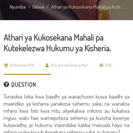
Nyumba
Fatwa
Athari ya Kukosekana Mahali pa Kute...
Athari ya Kukosekana Mahali pa
Kutekelezwa Hukumu ya Kisheria.
24 Novemba 2020
Ofisi ya Kutoa Fatwa ya Misri
4765
QUESTION
Tunasikia toka kwa baadhi ya wanachuoni kuwa baadhi ya
maandiko ya kisheria yanakosa sehemu yake, na wanatoa
mfano kwa hilo kwa mtu aliyekatwa mkono au kukatwa
mguu, watu hao wamepoteza sehemu ya kuosha kwenye
kutawadha, je hukumu inaondoka katika masuala hayo na
mfano wake kwa kukosekana sehemu yake au hapana?