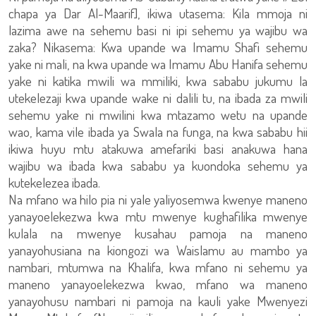
chapa ya Dar Al-Maarif], ikiwa utasema: Kila mmoja ni
lazima awe na sehemu basi ni ipi sehemu ya wajibu wa
zaka? Nikasema: Kwa upande wa Imamu Shafi sehemu
yake ni mali, na kwa upande wa Imamu Abu Hanifa sehemu
yake ni katika mwili wa mmiliki, kwa sababu jukumu la
utekelezaji kwa upande wake ni dalili tu, na ibada za mwili
sehemu yake ni mwilini kwa mtazamo wetu na upande
wao, kama vile ibada ya Swala na funga, na kwa sababu hii
ikiwa huyu mtu atakuwa amefariki basi anakuwa hana
wajibu wa ibada kwa sababu ya kuondoka sehemu ya
kutekelezea ibada.
Na mfano wa hilo pia ni yale yaliyosemwa kwenye maneno
yanayoelekezwa kwa mtu mwenye kughafilika mwenye
kulala na mwenye kusahau pamoja na maneno
yanayohusiana na kiongozi wa Waislamu au mambo ya
nambari, mtumwa na Khalifa, kwa mfano ni sehemu ya
maneno yanayoelekezwa kwao, mfano wa maneno
yanayohusu nambari ni pamoja na kauli yake Mwenyezi