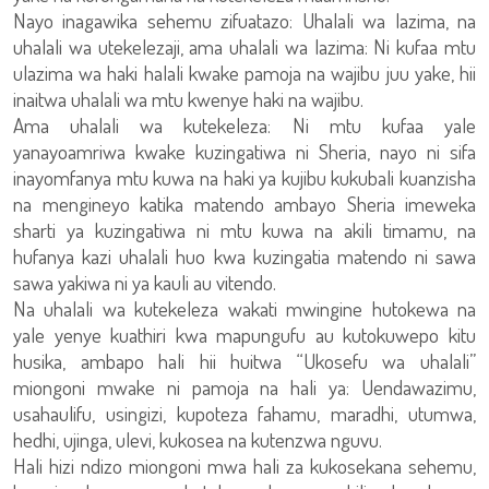
Nayo inagawika sehemu zifuatazo: Uhalali wa lazima, na
uhalali wa utekelezaji, ama uhalali wa lazima: Ni kufaa mtu
ulazima wa haki halali kwake pamoja na wajibu juu yake, hii
inaitwa uhalali wa mtu kwenye haki na wajibu.
Ama uhalali wa kutekeleza: Ni mtu kufaa yale
yanayoamriwa kwake kuzingatiwa ni Sheria, nayo ni sifa
inayomfanya mtu kuwa na haki ya kujibu kukubali kuanzisha
na mengineyo katika matendo ambayo Sheria imeweka
sharti ya kuzingatiwa ni mtu kuwa na akili timamu, na
hufanya kazi uhalali huo kwa kuzingatia matendo ni sawa
sawa yakiwa ni ya kauli au vitendo.
Na uhalali wa kutekeleza wakati mwingine hutokewa na
yale yenye kuathiri kwa mapungufu au kutokuwepo kitu
husika, ambapo hali hii huitwa “Ukosefu wa uhalali”
miongoni mwake ni pamoja na hali ya: Uendawazimu,
usahaulifu, usingizi, kupoteza fahamu, maradhi, utumwa,
hedhi, ujinga, ulevi, kukosea na kutenzwa nguvu.
Hali hizi ndizo miongoni mwa hali za kukosekana sehemu,