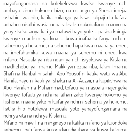
inayofungamana na kutekelezwa kwake kwenye nchi
ambayo zimo hukumu hizo, na milango ya Sheria imejaa
ushahidi wa hilo, katika milango ya kisasi ulipaji dia kafara
adhabu mirathi wasia ndoa vilevile makubaliano maovu na
yenye kukusanya kati ya matawi hayo yote – pasina kuingia
kwenye maelezo ya kina – kuwa inafaa kuifanya nchi ni
sehemu ya hukumu, na sehemu hapa kwa maana ya eneo,
na imefahamika kuwa maana ya sehemu ni eneo, kwa
mfano: Masuala ya riba ndani ya nchi isiyokuwa ya Kiislamu
madhehebu ya Imamu Malik yamezuia riba, lakini Imamu
Shafi na Hanbal ni sahihi, Abu Yousuf ni katika watu wa Abu
Hanifa, nayo ni kauli ya Ishaka na Al-Auzaii, na kupitishwa na
Abu Hanifah na Muhammad, tofauti ya masuala inajengeka
kwenye tofauti ya nchi na athari zake kwenye hukumu ya
kisheria, maana yake ni kuifanya nchi ni sehemu ya hukumu,
katika hilo hutolewa masuala yote yanayofungamana na
nchi ya vita na nchi ya Kiislamu.
Mifano hii miwili na mingineyo ni katika mifano ya kuondoka
sehemu, inatufanya kutorudiarudia ibara ya kuwa hukumu