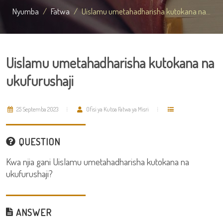
Nyumba
Fatwa
Uislamu umetahadharisha kutokana na...
Uislamu umetahadharisha kutokana na
ukufurushaji
25 Septemba 2023
Ofisi ya Kutoa Fatwa ya Misri
QUESTION
Kwa njia gani Uislamu umetahadharisha kutokana na
ukufurushaji?
ANSWER