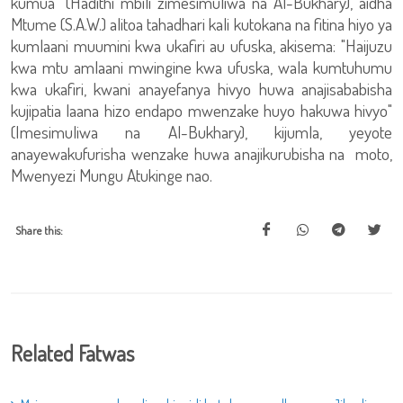
kumua" (Hadithi mbili zimesimuliwa na Al-Bukhary), aidha
Mtume (S.A.W.) alitoa tahadhari kali kutokana na fitina hiyo ya
kumlaani muumini kwa ukafiri au ufuska, akisema: "Haijuzu
kwa mtu amlaani mwingine kwa ufuska, wala kumtuhumu
kwa ukafiri, kwani anayefanya hivyo huwa anajisababisha
kujipatia laana hizo endapo mwenzake huyo hakuwa hivyo"
(Imesimuliwa na Al-Bukhary), kijumla, yeyote
anayewakufurisha wenzake huwa anajikurubisha na moto,
Mwenyezi Mungu Atukinge nao.
Share this:
Related Fatwas