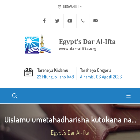
KISWAHILI
Facebook
Twitter
Youtube
+20 2 25970400
ask@dar-alifta.org
Tarehe ya Kiislamu
Tarehe ya Gregoria
23 Mfunguo Tano 1448
Alhamisi, 06 Agosti 2026
Uislamu umetahadharisha kutokana na...
Egypt's Dar Al-Ifta