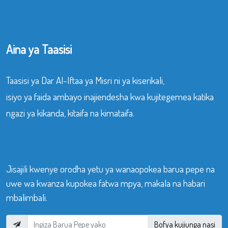
Aina ya Taasisi
Taasisi ya Dar Al-Iftaa ya Misri ni ya kiserikali,
isiyo ya faida ambayo inajiendesha kwa kujitegemea katika
ngazi ya kikanda, kitaifa na kimataifa.
Jisajili kwenye orodha yetu ya wanaopokea barua pepe na
uwe wa kwanza kupokea fatwa mpya, makala na habari
mbalimbali.
Bofya kujiunga nasi