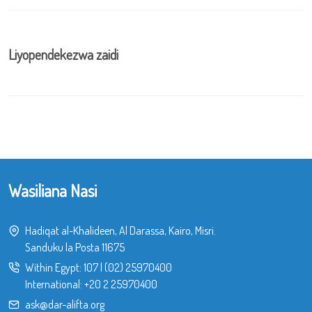
Liyopendekezwa zaidi
Wasiliana Nasi
Hadiqat al-Khalideen, Al Darassa, Kairo, Misri.
Sanduku la Posta 11675
Within Egypt:
107
|
(02) 25970400
International:
+20 2 25970400
ask@dar-alifta.org