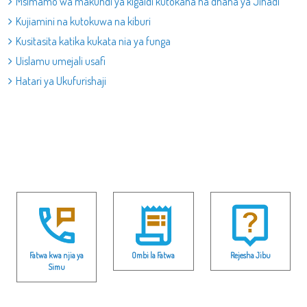
Msimamo wa makundi ya kigaidi kutokana na dhana ya Jihadi
Kujiamini na kutokuwa na kiburi
Kusitasita katika kukata nia ya funga
Uislamu umejali usafi
Hatari ya Ukufurishaji
Fatwa kwa njia ya
Ombi la Fatwa
Rejesha Jibu
Simu