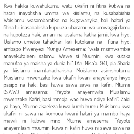
Kwa hakika kuwahukumu watu ukafiri ni fitina kubwa na
hatari inayotishia umma wa kiislamu, na kusababishia
Waislamu wasambaratike na kugawanyika, bali hatari ya
fitina hii inasababisha kupuuza uharamu wa umwagaji damu
na kupoteza haki, amani na usalama katika jamii, kwa hiyo,
Uislamu umetoa tahadhari kali kutokana na fitina hiyo,
ambapo Mwenyezi Mungu Amesema: "wala msimwambie
anayekutoleeni salamu: Wewe si Muumini; kwa kutaka
manufaa ya maisha ya dunia hii" [An-Nisa'a: 94], pia Sharia
ya kiislamu inamtahadharisha Muislamu asimshutumu
Muislamu mwenzake kwa ukafiri kwani anayefanye hivyo
pasipo na haki, basi huwa sawa sawa na kafiri, Mtume
(S.A.W.) amesema: "Yeyote anayemwita Muislamu
mwenzake Kafiri, basi mmoja wao huwa ndiye kafiri". Zaidi
ya hayo, Mtume akaeleza kuwa kumtuhumu Muislamu kwa
ukafiri ni sawa na kumuua kwani hatari ya mambo haya
mawili ni kubwa mno, Mtume amesema: "Yeyote
anayemlaani muumini kuwa ni kafiri huwa ni sawa sawa na