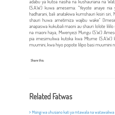
adabu ya kutoa nasiha na kushauriana na Wa
(S.A.W.) kuwa amesema: "Yeyote anaye nia
hadharani, bali anatakiwa kumshauri kisiri siri,
shauri huwa ametimiza wajibu wake" [Imes
anapaswa kukubali maoni au shauri lolote lililo
na maoni haya, Mwenyezi Mungu (S.W.) Amese
pia imesimuliwa kutoka kwa Mtume (S.A.W.) k
muumini, kwa hiyo popote lilipo basi muumini 
Share this:
Related Fatwas
Msingi wa uhusiano kati ya mtawala na watawaliwa