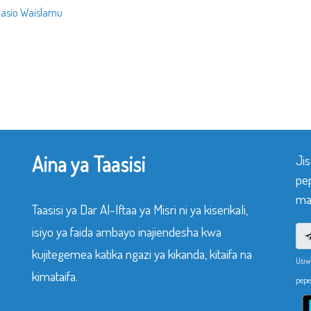
wasio Waislamu
Aina ya Taasisi
Ji
pe
mak
Taasisi ya Dar Al-Iftaa ya Misri ni ya kiserikali,
isiyo ya faida ambayo inajiendesha kwa
kujitegemea katika ngazi ya kikanda, kitaifa na
Usiw
kimataifa.
pepe