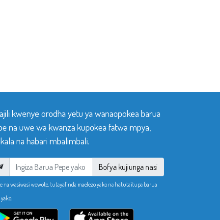
sajili kwenye orodha yetu ya wanaopokea barua
pe na uwe wa kwanza kupokea fatwa mpya,
ala na habari mbalimbali.
Bofya kujiunga nasi
e na wasiwasi wowote, tutayalinda maelezo yako na hatutaitupa barua
 yako.