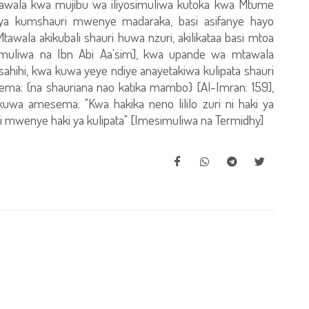
tawala kwa mujibu wa iliyosimuliwa kutoka kwa Mtume
 ya kumshauri mwenye madaraka, basi asifanye hayo
 Mtawala akikubali shauri huwa nzuri, akilikataa basi mtoa
imuliwa na Ibn Abi Aa'sim], kwa upande wa mtawala
 sahihi, kwa kuwa yeye ndiye anayetakiwa kulipata shauri
ma: {na shauriana nao katika mambo} [Al-Imran: 159],
uwa amesema: "Kwa hakika neno lililo zuri ni haki ya
ni mwenye haki ya kulipata" [Imesimuliwa na Termidhy]