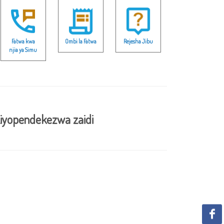
Fatwa kwa
Ombi la Fatwa
Rejesha Jibu
njia ya Simu
iyopendekezwa zaidi