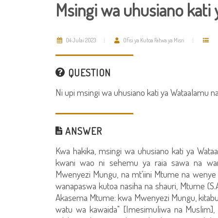
Msingi wa uhusiano kati
04 Julai 2023
Ofisi ya Kutoa Fatwa ya Misri
QUESTION
Ni upi msingi wa uhusiano kati ya Wataalamu n
ANSWER
Kwa hakika, msingi wa uhusiano kati ya Wat
kwani wao ni sehemu ya raia sawa na wan
Mwenyezi Mungu, na mt'iini Mtume na wenye ma
wanapaswa kutoa nasiha na shauri, Mtume (S.A
Akasema Mtume: kwa Mwenyezi Mungu, kitab
watu wa kawaida" [Imesimuliwa na Muslim], 