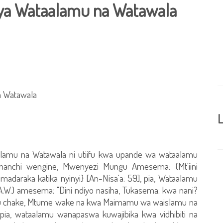
 ya Wataalamu na Watawala
a Watawala
L
aalamu na Watawala ni utiifu kwa upande wa wataalamu
anchi wengine, Mwenyezi Mungu Amesema: {Mt'iini
daraka katika nyinyi} [An-Nisa'a: 59], pia, Wataalamu
.W.) amesema: "Dini ndiyo nasiha, Tukasema: kwa nani?
u chake, Mtume wake na kwa Maimamu wa waislamu na
pia, wataalamu wanapaswa kuwajibika kwa vidhibiti na