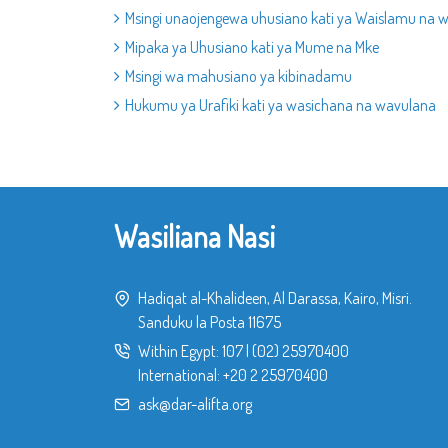
Msingi unaojengewa uhusiano kati ya Waislamu na 
Mipaka ya Uhusiano kati ya Mume na Mke
Msingi wa mahusiano ya kibinadamu
Hukumu ya Urafiki kati ya wasichana na wavulana
Wasiliana Nasi
Hadiqat al-Khalideen, Al Darassa, Kairo, Misri.
Sanduku la Posta 11675
Within Egypt:
107
|
(02) 25970400
International:
+20 2 25970400
ask@dar-alifta.org