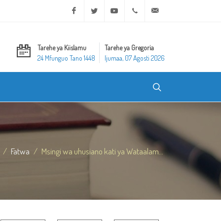
Facebook
Twitter
Youtube
+20 2 25970400
ask@dar-alifta.org
Tarehe ya Kiislamu
Tarehe ya Gregoria
24 Mfunguo Tano 1448
Ijumaa, 07 Agosti 2026
Fatwa
Msingi wa uhusiano kati ya Wataalam...