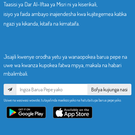
Taasisi ya Dar Al-Iftaa ya Misri ni ya kiserikali,
isiyo ya faida ambayo inajiendesha kwa kujitegemea katika
ngazi ya kikanda, kitaifa na kimataifa.
Jisajili kwenye orodha yetu ya wanaopokea barua pepe na
uwe wa kwanza kupokea fatwa mpya, makala na habari
mbalimbali.
Bofya kujiunga nasi
Usiwe na wasiwasi wowote, tutayalinda maelezo yako na hatutaitupa barua pepe yako.