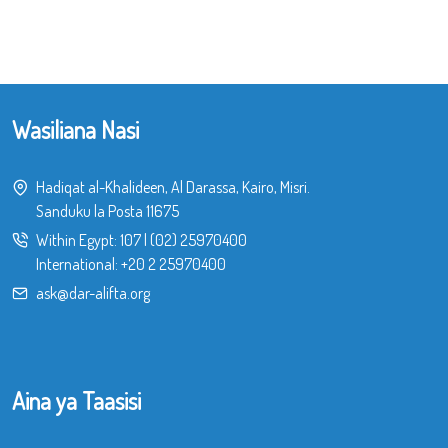
Wasiliana Nasi
Hadiqat al-Khalideen, Al Darassa, Kairo, Misri.
Sanduku la Posta 11675
Within Egypt:
107
|
(02) 25970400
International:
+20 2 25970400
ask@dar-alifta.org
Aina ya Taasisi