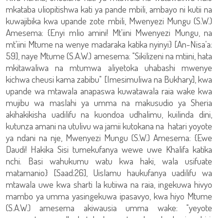
mkataba uliopitishwa kati ya pande mbili, ambayo ni kutii na
kuwajibika kwa upande zote mbili, Mwenyezi Mungu (S.W.)
Amesema: {Enyi mlio amini! Mt'iini Mwenyezi Mungu, na
mt'iini Mtume na wenye madaraka katika nyinyi} [An-Nisa'a:
59], naye Mtume (S.A.W.) amesema: "Sikilizeni na mtiini, hata
mkitawaliwa na mtumwa aliyetoka uhabashi mwenye
kichwa cheusi kama zabibu" [Imesimuliwa na Bukhary], kwa
upande wa mtawala anapaswa kuwatawala raia wake kwa
mujibu wa maslahi ya umma na makusudio ya Sheria
akihakikisha uadilifu na kuondoa udhalimu, kuilinda dini,
kutunza amani na utulivu wa jamii kutokana na hatari yoyote
ya ndani na nje, Mwenyezi Mungu (S.W.) Amesema: {Ewe
Daudi! Hakika Sisi tumekufanya wewe uwe Khalifa katika
nchi. Basi wahukumu watu kwa haki, wala usifuate
matamanio} [Saad:26], Uislamu haukufanya uadilifu wa
mtawala uwe kwa sharti la kutiiwa na raia, ingekuwa hivyo
mambo ya umma yasingekuwa ipasavyo, kwa hiyo Mtume
(S.A.W.) amesema akiwausia umma wake: "yeyote