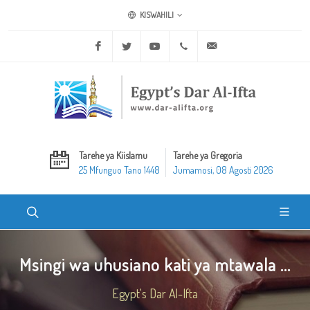
KISWAHILI
Facebook
Twitter
Youtube
+20 2 25970400
ask@dar-alifta.org
Tarehe ya Kiislamu
Tarehe ya Gregoria
25 Mfunguo Tano 1448
Jumamosi, 08 Agosti 2026
Msingi wa uhusiano kati ya mtawala ...
Egypt's Dar Al-Ifta