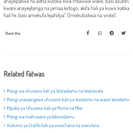
anayepatwa na adha kutoka kwa mtawala wake, basi asubiri,
kwani anayejitenga na jamaa kidogo, akifa hali ya kuwa katika
hali hii, basi amekufa kijahiliya" [Imekubaliwa na wote]
Share this:
Related Fatwas
Msingi wa uhusiano kati ya Wataalamu na Watawala
Msingi unaojengewa uhusiano kati ya Waislamu na wasio Waislamu
Mipaka ya Uhusiano kati ya Mume na Mke
Msingi wa mahusiano ya kibinadamu
Hukumu ya Urafiki kati ya wasichana na wavulana