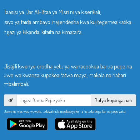
Taasisi ya Dar Al-Iftaa ya Misri ni ya kiserikali,
isiyo ya faida ambayo inajiendesha kwa kujitegemea katika
ngazi ya kikanda, kitaifa na kimataifa.
Jisajili kwenye orodha yetu ya wanaopokea barua pepe na
uwe wa kwanza kupokea fatwa mpya, makala na habari
mbalimbali.
Bofya kujiunga nasi
Usiwe na wasiwasi wowote, tutayalinda maelezo yako na hatutaitupa barua pepe yako.