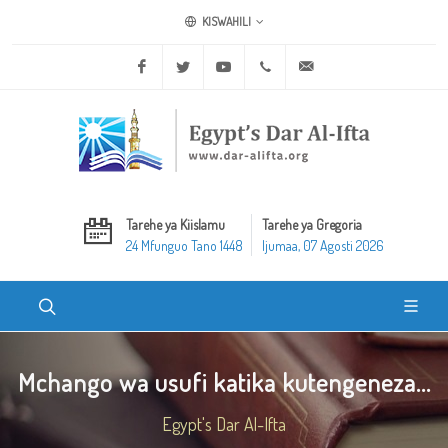
KISWAHILI
Facebook
Twitter
Youtube
+20 2 25970400
ask@dar-alifta.org
Tarehe ya Kiislamu
Tarehe ya Gregoria
24 Mfunguo Tano 1448
Ijumaa, 07 Agosti 2026
Mchango wa usufi katika kutengeneza...
Egypt's Dar Al-Ifta