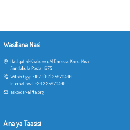
Wasiliana Nasi
Hadiqat al-Khalideen, Al Darassa, Kairo, Misri.
Sanduku la Posta 11675
Within Egypt:
107
|
(02) 25970400
International:
+20 2 25970400
ask@dar-alifta.org
Aina ya Taasisi