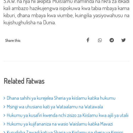
S.A.W. na njia hii akiipita Muislamu inamlinda na fikra za itikadi
kali ambazo hazikujengwa isipokuwa kwa tabia mbaya kama
kiburi, dhana mbaya kwa viumbe, kuingilia yasiyowahusu na
kujishughulisha na Dunia.
Share this:
Related Fatwas
Dhana sahihi ya kurejelea Sheria ya kiislamu katika hukumu
Msingi wa uhusiano kati ya Wataalamu na Watawala
Hukumu ya kusafiri kwenda nchi zisizo za Kiislamu kwa ajili ya utalii
Hukumu ya kujifananiza na wasio Waislamu katika Mavazi
Kurudisha Zawadi kati ya Sharia ya Kiislamu na sheria ya Kimisri