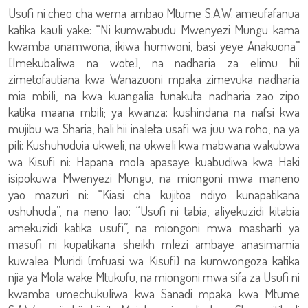
Usufi ni cheo cha wema ambao Mtume S.A.W. ameufafanua
katika kauli yake: “Ni kumwabudu Mwenyezi Mungu kama
kwamba unamwona, ikiwa humwoni, basi yeye Anakuona”
[Imekubaliwa na wote], na nadharia za elimu hii
zimetofautiana kwa Wanazuoni mpaka zimevuka nadharia
mia mbili, na kwa kuangalia tunakuta nadharia zao zipo
katika maana mbili; ya kwanza: kushindana na nafsi kwa
mujibu wa Sharia, hali hii inaleta usafi wa juu wa roho, na ya
pili: Kushuhuduia ukweli, na ukweli kwa mabwana wakubwa
wa Kisufi ni: Hapana mola apasaye kuabudiwa kwa Haki
isipokuwa Mwenyezi Mungu, na miongoni mwa maneno
yao mazuri ni: “Kiasi cha kujitoa ndiyo kunapatikana
ushuhuda”, na neno lao: “Usufi ni tabia, aliyekuzidi kitabia
amekuzidi katika usufi”, na miongoni mwa masharti ya
masufi ni kupatikana sheikh mlezi ambaye anasimamia
kuwalea Muridi (mfuasi wa Kisufi) na kumwongoza katika
njia ya Mola wake Mtukufu, na miongoni mwa sifa za Usufi ni
kwamba umechukuliwa kwa Sanadi mpaka kwa Mtume