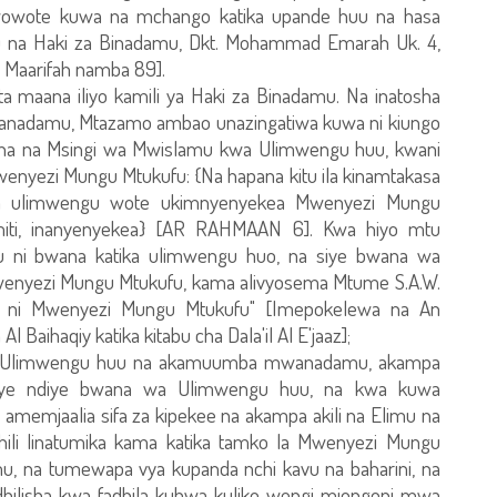
owote kuwa na mchango katika upande huu na hasa
mu na Haki za Binadamu, Dkt. Mohammad Emarah Uk. 4,
 Maarifah namba 89].
a maana iliyo kamili ya Haki za Binadamu. Na inatosha
nadamu, Mtazamo ambao unazingatiwa kuwa ni kiungo
ana na Msingi wa Mwislamu kwa Ulimwengu huu, kwani
ezi Mungu Mtukufu: {Na hapana kitu ila kinamtakasa
na ulimwengu wote ukimnyenyekea Mwenyezi Mungu
iti, inanyenyekea} [AR RAHMAAN 6]. Kwa hiyo mtu
i bwana katika ulimwengu huo, na siye bwana wa
enyezi Mungu Mtukufu, kama alivyosema Mtume S.A.W.
na ni Mwenyezi Mungu Mtukufu" [Imepokelewa na An
l Baihaqiy katika kitabu cha Dala'il Al E'jaaz];
 Ulimwengu huu na akamuumba mwanadamu, akampa
 yeye ndiye bwana wa Ulimwengu huu, na kwa kuwa
mjaalia sifa za kipekee na akampa akili na Elimu na
ili linatumika kama katika tamko la Mwenyezi Mungu
, na tumewapa vya kupanda nchi kavu na baharini, na
adhilisha kwa fadhila kubwa kuliko wengi miongoni mwa