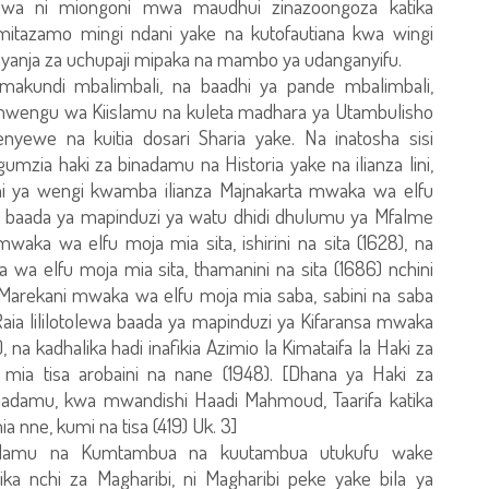
kuwa ni miongoni mwa maudhui zinazoongoza katika
mitazamo mingi ndani yake na kutofautiana kwa wingi
 nyanja za uchupaji mipaka na mambo ya udanganyifu.
makundi mbalimbali, na baadhi ya pande mbalimbali,
imwengu wa Kiislamu na kuleta madhara ya Utambulisho
yewe na kuitia dosari Sharia yake. Na inatosha sisi
mzia haki za binadamu na Historia yake na ilianza lini,
i ya wengi kwamba ilianza Majnakarta mwaka wa elfu
ewa baada ya mapinduzi ya watu dhidi dhulumu ya Mfalme
aka wa elfu moja mia sita, ishirini na sita (1628), na
 wa elfu moja mia sita, thamanini na sita (1686) nchini
i Marekani mwaka wa elfu moja mia saba, sabini na saba
Raia lililotolewa baada ya mapinduzi ya Kifaransa mwaka
 na kadhalika hadi inafikia Azimio la Kimataifa la Haki za
mia tisa arobaini na nane (1948). [Dhana ya Haki za
damu, kwa mwandishi Haadi Mahmoud, Taarifa katika
a nne, kumi na tisa (419) Uk. 3]
adamu na Kumtambua na kuutambua utukufu wake
ika nchi za Magharibi, ni Magharibi peke yake bila ya