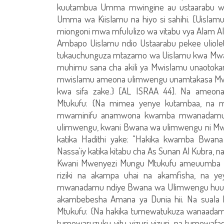
kuutambua Umma mwingine au ustaarabu w
Umma wa Kiislamu na hiyo si sahihi. [Uisla
miongoni mwa mfululizo wa vitabu vya Alam Al
Ambapo Uislamu ndio Ustaarabu pekee uliolet
tukauchunguza mtazamo wa Uislamu kwa Mwa
muhimu sana cha akili ya Mwislamu unaotok
mwislamu ameona ulimwengu unamtakasa Mweny
kwa sifa zake.} [AL ISRAA 44]. Na ameo
Mtukufu: {Na mimea yenye kutambaa, na m
mwaminifu anamwona kwamba mwanadamu n
ulimwengu, kwani Bwana wa ulimwengu ni Mw
katika Hadithi yake: "Hakika kwamba Bwa
Nassa'iy katika kitabu cha As Sunan Al Kubra, na A
Kwani Mwenyezi Mungu Mtukufu ameuumba
riziki na akampa uhai na akamfisha, na
mwanadamu ndiye Bwana wa Ulimwengu huu ame
akambebesha Amana ya Dunia hii. Na suala h
Mtukufu: {Na hakika tumewatukuza wanaadamu
tumewaruzuku vitu vizuri vizuri, na tumewaf