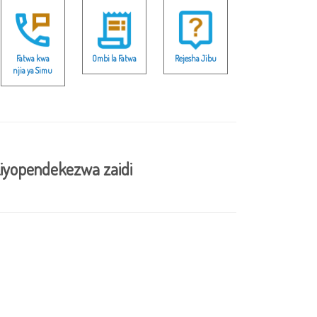
Fatwa kwa
Ombi la Fatwa
Rejesha Jibu
njia ya Simu
iyopendekezwa zaidi