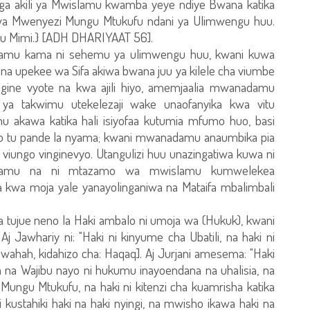
jenga akili ya Mwislamu kwamba yeye ndiye Bwana katika
a Mwenyezi Mungu Mtukufu ndani ya Ulimwengu huu.
du Mimi.} [ADH DHARIYAAT 56].
mu kama ni sehemu ya ulimwengu huu, kwani kuwa
 upekee wa Sifa akiwa bwana juu ya kilele cha viumbe
ingine vyote na kwa ajili hiyo, amemjaalia mwanadamu
 ya takwimu utekelezaji wake unaofanyika kwa vitu
akawa katika hali isiyofaa kutumia mfumo huo, basi
o tu pande la nyama; kwani mwanadamu anaumbika pia
 viungo vinginevyo. Utangulizi huu unazingatiwa kuwa ni
adamu na ni mtazamo wa mwislamu kumwelekea
a moja yale yanayolinganiwa na Mataifa mbalimbali
 tujue neno la Haki ambalo ni umoja wa (Hukuk), kwani
 Jawhariy ni: "Haki ni kinyume cha Ubatili, na haki ni
ahah, kidahizo cha: Haqaq]. Aj Jurjani amesema: "Haki
ana na Wajibu nayo ni hukumu inayoendana na uhalisia, na
Mungu Mtukufu, na haki ni kitenzi cha kuamrisha katika
kustahiki haki na haki nyingi, na mwisho ikawa haki na