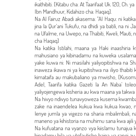
ikathibiti. [Kitabu cha: At Taarifaat Uk. 120, Ch.
Ibn Mandhuur, Kidahizo cha: Haqaq].
Na Al Fairuz Abadi akasema: "Al Haqu: ni kati
jina la Qur'ani Tukufu, na dhidi ya batili, na ni J
na Ufalme, na Uwepo, na Thabiti, Kweli, Mauti, 
cha Haqaq]
Na katika Istilahi, maana ya Haki inaashiria
mahusiano ya kibinadamu na kuweka usalama
yake kuwa ni: Ni masilahi yaliyopitishwa na Sh
inaweza ikawa ni ya kupitishwa na iliyo thabi
kimataifa au makubaliano ya mwisho, [Kusoma 
Adel, Taarifa katika Gazeti la An Naba' to
yaliyojengewa kisheria au kwa maana ya takwa
Na hivyo ndivyo tunavyoweza kusema kwamba
zake na inaendelea kukua kwa kukua kwao, n
lenye jumla ya vigezo na sharia mbalimbali,
maneno ya kihistoria na muhimu sana kwa ajili y
Na kufuatana na vyanzo vya kiislamu tuna
binadamu bila ya utofautisho baina ya rangi au