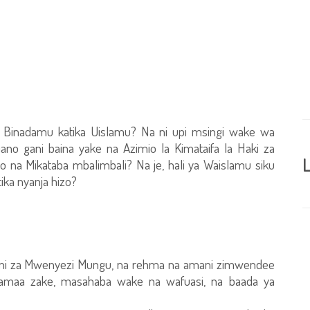
Binadamu katika Uislamu? Na ni upi msingi wake wa
iano gani baina yake na Azimio la Kimataifa la Haki za
L
o na Mikataba mbalimbali? Na je, hali ya Waislamu siku
tika nyanja hizo?
a ni za Mwenyezi Mungu, na rehma na amani zimwendee
maa zake, masahaba wake na wafuasi, na baada ya