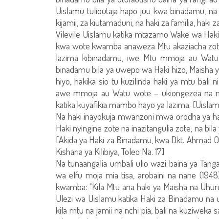
Uislamu tulioutaja hapo juu kwa binadamu, na ha
kijamii, za kiutamaduni, na haki za familia, hak
Vilevile Uislamu katika mtazamo Wake wa Haki 
kwa wote kwamba anaweza Mtu akaziacha zote 
lazima kibinadamu, iwe Mtu mmoja au Wat
binadamu bila ya uwepo wa Haki hizo, Maisha ya
hiyo, hakika sio tu kuzilinda haki ya mtu bali 
awe mmoja au Watu wote – ukiongezea na
katika kuyafikia mambo hayo ya lazima. [Uisla
Na haki inayokuja mwanzoni mwa orodha ya haki
Haki nyingine zote na inazitangulia zote, na bila
[Akida ya Haki za Binadamu, kwa Dkt. Ahmad Om
Kisharia ya Kilibiya, Toleo Na. 17]
Na tunaangalia umbali ulio wazi baina ya Tang
wa elfu moja mia tisa, arobaini na nane (194
kwamba: "Kila Mtu ana haki ya Maisha na Uh
Ulezi wa Uislamu katika Haki za Binadamu na u
kila mtu na jamii na nchi pia, bali na kuziweka