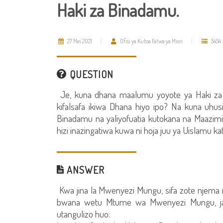
Haki za Binadamu.
27 Mei 2021
Ofisi ya Kutoa Fatwa ya Misri
5454
QUESTION
Je, kuna dhana maalumu yoyote ya Haki za 
kifalsafa ikiwa Dhana hiyo ipo? Na kuna uhus
Binadamu na yaliyofuatia kutokana na Maazimi
hizi inazingatiwa kuwa ni hoja juu ya Uislamu ka
ANSWER
Kwa jina la Mwenyezi Mungu, sifa zote njem
bwana wetu Mtume wa Mwenyezi Mungu, ja
utangulizo huo: