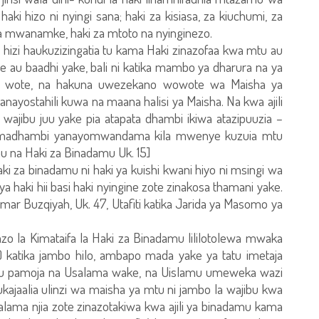
ki hizo ni nyingi sana; haki za kisiasa, za kiuchumi, za
i za mwanamke, haki za mtoto na nyinginezo.
hizi haukuzizingatia tu kama Haki zinazofaa kwa mtu au
au baadhi yake, bali ni katika mambo ya dharura na ya
u wote, na hakuna uwezekano wowote wa Maisha ya
nayostahili kuwa na maana halisi ya Maisha. Na kwa ajili
ni wajibu juu yake pia atapata dhambi ikiwa atazipuuzia –
 madhambi yanayomwandama kila mwenye kuzuia mtu
mu na Haki za Binadamu Uk. 15]
 za binadamu ni haki ya kuishi kwani hiyo ni msingi wa
 ya haki hii basi haki nyingine zote zinakosa thamani yake.
ar Buzqiyah, Uk. 47, Utafiti katika Jarida ya Masomo ya
azo la Kimataifa la Haki za Binadamu lililotolewa mwaka
8) katika jambo hilo, ambapo mada yake ya tatu imetaja
uru pamoja na Usalama wake, na Uislamu umeweka wazi
kajaalia ulinzi wa maisha ya mtu ni jambo la wajibu kwa
 salama njia zote zinazotakiwa kwa ajili ya binadamu kama