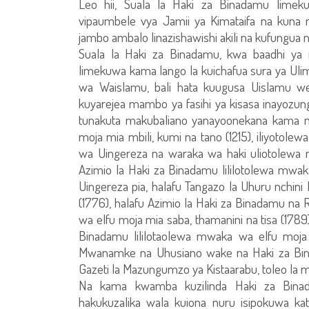
Leo hii, Suala la Haki za Binadamu lime
vipaumbele vya Jamii ya Kimataifa na kuna 
jambo ambalo linazishawishi akili na kufungua
Suala la Haki za Binadamu, kwa baadhi ya 
limekuwa kama lango la kuichafua sura ya Ul
wa Waislamu, bali hata kuugusa Uislamu wen
kuyarejea mambo ya fasihi ya kisasa inayozungu
tunakuta makubaliano yanayoonekana kama n
moja mia mbili, kumi na tano (1215), iliyotol
wa Uingereza na waraka wa haki uliotolewa mw
Azimio la Haki za Binadamu lililotolewa mwaka
Uingereza pia, halafu Tangazo la Uhuru nchin
(1776), halafu Azimio la Haki za Binadamu na 
wa elfu moja mia saba, thamanini na tisa (1789),
Binadamu lililotaolewa mwaka wa elfu moja 
Mwanamke na Uhusiano wake na Haki za Bina
Gazeti la Mazungumzo ya Kistaarabu, toleo la mi
Na kama kwamba kuzilinda Haki za Bin
hakukuzalika wala kuiona nuru isipokuwa kat