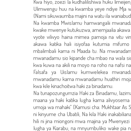
Kwa hiyo, zoezi la kudhalilishiwa huku limei
Ulimwengu huu na kwamba yeye ndiye Mja w
{Nami sikuwaumba majini na watu ila waniabu
Na kwamba Mwislamu hamwangalii mwanada
kwake mwenye kutukuzwa, amemjaalia akawa na
vyote vilivyo haina mimea pamoja na vitu v
akawa katika hali isiyofaa kutumia mifumo
mbalimbali kama ni Maada tu. Na mwanadamu 
mwanadamu sio kipande cha mbao na wala si
kwa kuwa na akili na moyo na roho na nafsi na
Falsafa ya Uislamu kumwelekea mwan
mwanadamu kama mwanadamu huathiri moja kw
kwa kile kinachoitwa haki za binadamu.
Na tunapozungumzia Haki za Binadamu, lazima
maana ya haki katika lugha kama alivyosema Aj
umoja wa mahaki" [Kamusi cha: Mukhtaar As Sw
ni kinyume cha Ubatili, Na kila Haki inakabili
hili ni jina miongoni mwa majina ya Mwenyezi 
lugha ya Kiarabu, na mnyumbuliko wake pia ni 