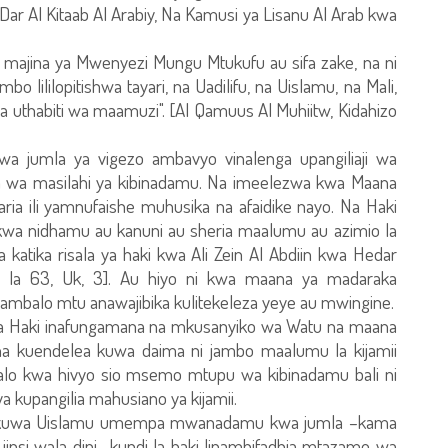
 ya Dar Al Kitaab Al Arabiy, Na Kamusi ya Lisanu Al Arab kwa
ka majina ya Mwenyezi Mungu Mtukufu au sifa zake, na ni
ambo lililopitishwa tayari, na Uadilifu, na Uislamu, na Mali,
na uthabiti wa maamuzi". [Al Qamuus Al Muhiitw, Kidahizo
 kwa jumla ya vigezo ambavyo vinalenga upangiliaji wa
 wa masilahi ya kibinadamu. Na imeelezwa kwa Maana
aria ili yamnufaishe muhusika na afaidike nayo. Na Haki
ti kwa nidhamu au kanuni au sheria maalumu au azimio la
katika risala ya haki kwa Ali Zein Al Abdiin kwa Hedar
leo la 63, Uk, 3]. Au hiyo ni kwa maana ya madaraka
 ambalo mtu anawajibika kulitekeleza yeye au mwingine.
 Haki inafungamana na mkusanyiko wa Watu na maana
a kuendelea kuwa daima ni jambo maalumu la kijamii
 nalo kwa hivyo sio msemo mtupu wa kibinadamu bali ni
a kupangilia mahusiano ya kijamii.
jua kuwa Uislamu umempa mwanadamu kwa jumla –kama
 jinsi wala dini- kundi la haki linamhifadhia mtazamo wa