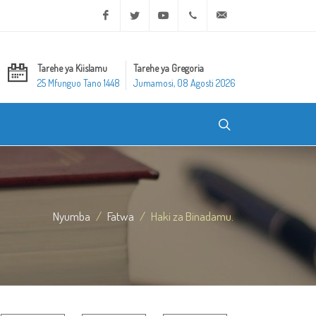
Facebook
Twitter
Youtube
+20 2 25970400
ask@dar-alifta.org
Tarehe ya Kiislamu
Tarehe ya Gregoria
25 Mfunguo Tano 1448
Jumamosi, 08 Agosti 2026
Nyumba
Fatwa
Haki za Binadamu.