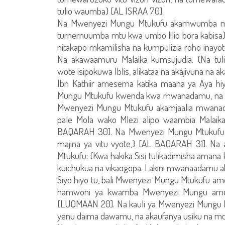
tulio waumba} [AL ISRAA 70].
Na Mwenyezi Mungu Mtukufu akamwumba mwa
tumemuumba mtu kwa umbo lilio bora kabisa} [
nitakapo mkamilisha na kumpulizia roho inayo
Na akawaamuru Malaika kumsujudia: {Na tul
wote isipokuwa Iblis, alikataa na akajivuna na 
Ibn Kathiir amesema katika maana ya Aya h
Mungu Mtukufu kwenda kwa mwanadamu, na akaua
Mwenyezi Mungu Mtukufu akamjaalia mwanadamu
pale Mola wako Mlezi alipo waambia Malaika:
BAQARAH 30]. Na Mwenyezi Mungu Mtukufu
majina ya vitu vyote,} [AL BAQARAH 31]. N
Mtukufu: {Kwa hakika Sisi tulikadimisha amana 
kuichukua na vikaogopa. Lakini mwanaadamu a
Siyo hiyo tu, bali Mwenyezi Mungu Mtukufu ame
hamwoni ya kwamba Mwenyezi Mungu amevifa
[LUQMAAN 20]. Na kauli ya Mwenyezi Mungu M
yenu daima dawamu, na akaufanya usiku na m