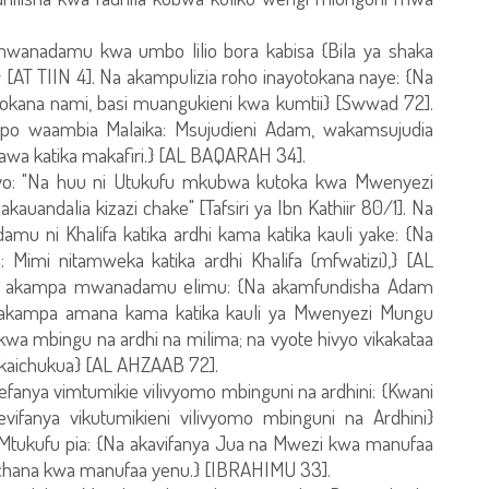
nadamu kwa umbo lilio bora kabisa {Bila ya shaka
AT TIIN 4]. Na akampulizia roho inayotokana naye: {Na
tokana nami, basi muangukieni kwa kumtii} [Swwad 72].
ipo waambia Malaika: Msujudieni Adam, wakamsujudia
akawa katika makafiri.} [AL BAQARAH 34].
iyo: "Na huu ni Utukufu mkubwa kutoka kwa Mwenyezi
ndalia kizazi chake" [Tafsiri ya Ibn Kathiir 80/1]. Na
 ni Khalifa katika ardhi kama katika kauli yake: {Na
 Mimi nitamweka katika ardhi Khalifa (mfwatizi),} [AL
 akampa mwanadamu elimu: {Na akamfundisha Adam
a akampa amana kama katika kauli ya Mwenyezi Mungu
kwa mbingu na ardhi na milima; na vyote hivyo vikakataa
kaichukua} [AL AHZAAB 72].
fanya vimtumikie vilivyomo mbinguni na ardhini: {Kwani
nya vikutumikieni vilivyomo mbinguni na Ardhini}
tukufu pia: {Na akavifanya Jua na Mwezi kwa manufaa
chana kwa manufaa yenu.} [IBRAHIMU 33].