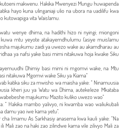
kukutoeni makwenu. Hakika Mwenyezi Mungu huwapenda
ka hayo kuna ulinganiaji ulio na ubora na uadilifu kwa
wao kutowapiga vita Waislamu.
watu wenye dhima, na hadithi hizo ni nyingi; miongoni
ke kuwa mtu yeyote atakayemdhulumu (asiye muislamu
ebesha majukumu zaidi ya uwezo wake au akamdharau au
ridhaa ya nafsi yake basi mimi nitakuwa hoja kwake Siku
ayemuudhi Dhimiy basi mimi ni mgomvi wake, na Mtu
si nitakuwa Mgomvi wake Siku ya Kiama"
wab katika siku za mwisho wa maisha yake: " Ninamuusia
uusia kheri juu ya Watu wa Dhima, autekeleze Mkataba
asiwabebeshe majukumu Mazito kuliko uwezo wao"
: " Hakika mambo yalivyo, ni kwamba wao waliukubali
 na damu yao iwe kama yetu".
iir cha Imamu As Sarkhasiy anasema kwa kauli yake: "Na
 Mali zao na haki zao zilindwe kama vile zilivyo Mali za