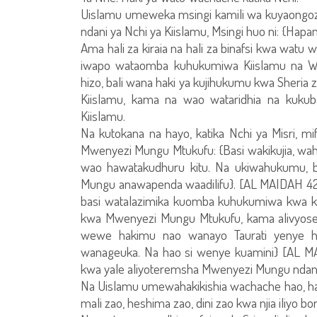
Uislamu umeweka msingi kamili wa kuyaongoz
ndani ya Nchi ya Kiislamu, Msingi huo ni: {Hap
Ama hali za kiraia na hali za binafsi kwa watu
iwapo wataomba kuhukumiwa Kiislamu na Wai
hizo, bali wana haki ya kujihukumu kwa Sher
Kiislamu, kama na wao wataridhia na kukuba
Kiislamu.
Na kutokana na hayo, katika Nchi ya Misri, 
Mwenyezi Mungu Mtukufu: {Basi wakikujia, wahu
wao hawatakudhuru kitu. Na ukiwahukumu, b
Mungu anawapenda waadilifu}. [AL MAIDAH 42
basi watalazimika kuomba kuhukumiwa kwa ku
kwa Mwenyezi Mungu Mtukufu, kama alivyos
wewe hakimu nao wanayo Taurati yenye 
wanageuka. Na hao si wenye kuamini} [AL MA
kwa yale aliyoteremsha Mwenyezi Mungu ndan
Na Uislamu umewahakikishia wachache hao, hak
mali zao, heshima zao, dini zao kwa njia iliyo bor