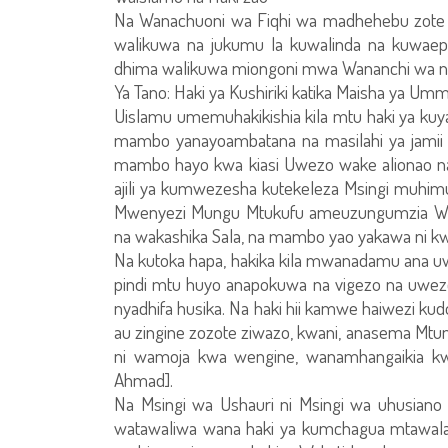
Na Wanachuoni wa Fiqhi wa madhehebu zote
walikuwa na jukumu la kuwalinda na kuwaep
dhima walikuwa miongoni mwa Wananchi wa nch
Ya Tano: Haki ya Kushiriki katika Maisha ya Umm
Uislamu umemuhakikishia kila mtu haki ya ku
mambo yanayoambatana na masilahi ya jamii y
mambo hayo kwa kiasi Uwezo wake alionao na u
ajili ya kumwezesha kutekeleza Msingi muhimu 
Mwenyezi Mungu Mtukufu ameuzungumzia Wasi
na wakashika Sala, na mambo yao yakawa ni kw
Na kutoka hapa, hakika kila mwanadamu ana u
pindi mtu huyo anapokuwa na vigezo na uwezo 
nyadhifa husika. Na haki hii kamwe haiwezi ku
au zingine zozote ziwazo, kwani, anasema Mt
ni wamoja kwa wengine, wanamhangaikia kwa
Ahmad].
Na Msingi wa Ushauri ni Msingi wa uhusiano b
watawaliwa wana haki ya kumchagua mtawala