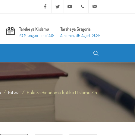
Facebook
Twitter
Youtube
+20 2 25970400
ask@dar-alifta.org
Tarehe ya Kiislamu
Tarehe ya Gregoria
23 Mfunguo Tano 1448
Alhamisi, 06 Agosti 2026
a
Fatwa
Haki za Binadamu katika Uislamu Zin...