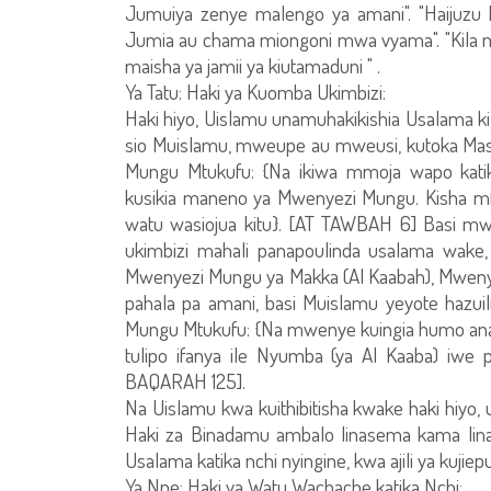
Jumuiya zenye malengo ya amani". "Haijuzu
Jumia au chama miongoni mwa vyama". "Kila m
maisha ya jamii ya kiutamaduni " .
Ya Tatu: Haki ya Kuomba Ukimbizi:
Haki hiyo, Uislamu unamuhakikishia Usalama
sio Muislamu, mweupe au mweusi, kutoka Mas
Mungu Mtukufu: {Na ikiwa mmoja wapo katika
kusikia maneno ya Mwenyezi Mungu. Kisha mf
watu wasiojua kitu}. [AT TAWBAH 6] Basi m
ukimbizi mahali panapoulinda usalama wake
Mwenyezi Mungu ya Makka (Al Kaabah), Mwenyez
pahala pa amani, basi Muislamu yeyote haz
Mungu Mtukufu: {Na mwenye kuingia humo ana
tulipo ifanya ile Nyumba (ya Al Kaaba) iwe
BAQARAH 125].
Na Uislamu kwa kuithibitisha kwake haki hiyo,
Haki za Binadamu ambalo linasema kama linavy
Usalama katika nchi nyingine, kwa ajili ya kujie
Ya Nne: Haki ya Watu Wachache katika Nchi: