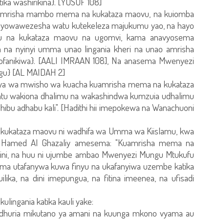
ika washirikina}. [YUSUF 108]
kuamrisha mambo mema na kukataza maovu, na kuiomba
yanayowawezesha watu kutekeleza majukumu yao, na hayo
gu na kukataza maovu na ugomvi, kama anavyosema
na nyinyi umma unao lingania kheri na unao amrisha
ofanikiwa}. [AALI IMRAAN 108], Na anasema Mwenyezi
ngu} [AL MAIDAH 2]
baya wa mwisho wa kuacha kuamrisha mema na kukataza
atu wakiona dhalimu na wakashindwa kumzuia udhalimu
ibu adhabu kali". [Hadithi hii imepokewa na Wanachuoni
kukataza maovu ni wadhifa wa Umma wa Kiislamu, kwa
u Hamed Al Ghazaliy amesema: "Kuamrisha mema na
 dini, na huu ni ujumbe ambao Mwenyezi Mungu Mtukufu
kama utafanywa kuwa finyu na ukafanyiwa uzembe katika
ilika, na dini imepungua, na fitina imeenea, na ufisadi
kulingania katika kauli yake:
dhuria mikutano ya amani na kuunga mkono vyama au