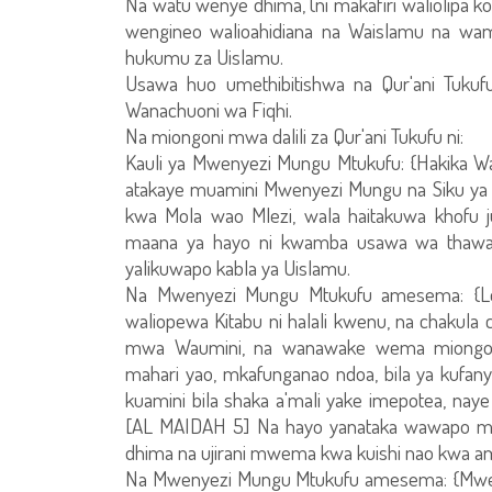
Na watu wenye dhima, (ni makafiri waliolipa ko
wengineo walioahidiana na Waislamu na wame
hukumu za Uislamu.
Usawa huo umethibitishwa na Qur'ani Tukufu
Wanachuoni wa Fiqhi.
Na miongoni mwa dalili za Qur'ani Tukufu ni:
Kauli ya Mwenyezi Mungu Mtukufu: {Hakika Wal
atakaye muamini Mwenyezi Mungu na Siku ya
kwa Mola wao Mlezi, wala haitakuwa khofu 
maana ya hayo ni kwamba usawa wa thawabu 
yalikuwapo kabla ya Uislamu.
Na Mwenyezi Mungu Mtukufu amesema: {Leo m
waliopewa Kitabu ni halali kwenu, na chakul
mwa Waumini, na wanawake wema miongon
mahari yao, mkafunganao ndoa, bila ya kufa
kuamini bila shaka a'mali yake imepotea, na
[AL MAIDAH 5] Na hayo yanataka wawapo ma
dhima na ujirani mwema kwa kuishi nao kwa am
Na Mwenyezi Mungu Mtukufu amesema: {Mweny