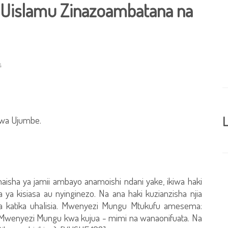
a Uislamu Zinazoambatana na
4
ji wa Ujumbe.
L
aisha ya jamii ambayo anamoishi ndani yake, ikiwa haki
na ya kisiasa au nyinginezo. Na ana haki kuzianzisha njia
iza katika uhalisia. Mwenyezi Mungu Mtukufu amesema:
wa Mwenyezi Mungu kwa kujua - mimi na wanaonifuata. Na