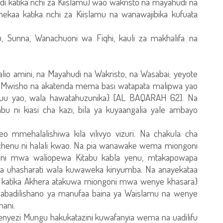
di katika nchi za Kiislamu) wao wakristo na mayahudi na
kaa katika nchi za Kiislamu na wanawajibika kufuata
, Sunna, Wanachuoni wa Fiqhi, kauli za makhalifa na
io amini, na Mayahudi na Wakristo, na Wasabai; yeyote
 Mwisho na akatenda mema basi watapata malipwa yao
juu yao, wala hawatahuzunika} [AL BAQARAH 62]. Na
ni kiasi cha kazi, bila ya kuyaangalia yale ambayo
mehalalishiwa kila vilivyo vizuri. Na chakula cha
a chenu ni halali kwao. Na pia wanawake wema miongoni
i mwa waliopewa Kitabu kabla yenu, mtakapowapa
nya uhasharati wala kuwaweka kinyumba. Na anayekataa
ye katika Akhera atakuwa miongoni mwa wenye khasara}
badilishano ya manufaa baina ya Waislamu na wenye
ani.
ezi Mungu hakukatazini kuwafanyia wema na uadilifu