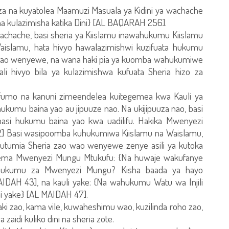
a na kuyatolea Maamuzi Masuala ya Kidini ya wachache
ana kulazimisha katika Dini} [AL BAQARAH 256].
 wachache, basi sheria ya Kiislamu inawahukumu Kiislamu
slamu, hata hivyo hawalazimishwi kuzifuata hukumu
ia zao wenyewe, na wana haki pia ya kuomba wahukumiwe
li hivyo bila ya kulazimishwa kufuata Sheria hizo za
mifumo na kanuni zimeendelea kuitegemea kwa Kauli ya
kumu baina yao au jipuuze nao. Na ukijipuuza nao, basi
asi hukumu baina yao kwa uadilifu. Hakika Mwenyezi
] Basi wasipoomba kuhukumiwa Kiislamu na Waislamu,
tumia Sheria zao wao wenyewe zenye asili ya kutoka
ema Mwenyezi Mungu Mtukufu: {Na huwaje wakufanye
hukumu za Mwenyezi Mungu? Kisha baada ya hayo
IDAH 43], na kauli yake: {Na wahukumu Watu wa Injili
i yake} [AL MAIDAH 47].
i zao, kama vile, kuwaheshimu wao, kuzilinda roho zao,
a zaidi kuliko dini na sheria zote.