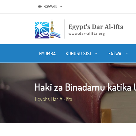
KISWAHILI
NYUMBA
KUHUSU SISI
FATWA
Haki za Binadamu katika U
Egypt's Dar Al-Ifta