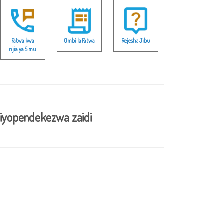
Fatwa kwa
Ombi la Fatwa
Rejesha Jibu
njia ya Simu
iyopendekezwa zaidi