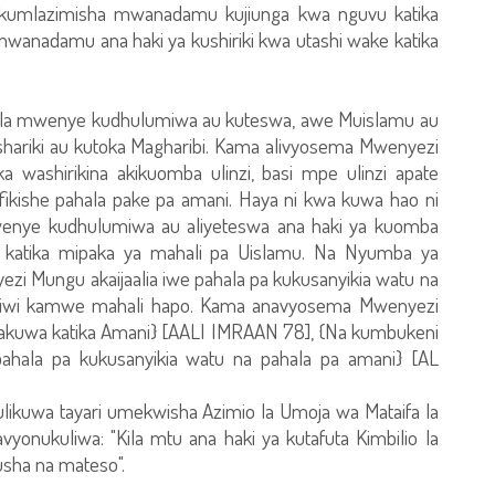
 kumlazimisha mwanadamu kujiunga kwa nguvu katika
wanadamu ana haki ya kushiriki kwa utashi wake katika
 kila mwenye kudhulumiwa au kuteswa, awe Muislamu au
hariki au kutoka Magharibi. Kama alivyosema Mwenyezi
 washirikina akikuomba ulinzi, basi mpe ulinzi apate
ikishe pahala pake pa amani. Haya ni kwa kuwa hao ni
wenye kudhulumiwa au aliyeteswa ana haki ya kuomba
, katika mipaka ya mahali pa Uislamu. Na Nyumba ya
i Mungu akaijaalia iwe pahala pa kukusanyikia watu na
uiliwi kamwe mahali hapo. Kama anavyosema Mwenyezi
kuwa katika Amani} [AALI IMRAAN 78], {Na kumbukeni
 pahala pa kukusanyikia watu na pahala pa amani} [AL
 ulikuwa tayari umekwisha Azimio la Umoja wa Mataifa la
onukuliwa: "Kila mtu ana haki ya kutafuta Kimbilio la
pusha na mateso".