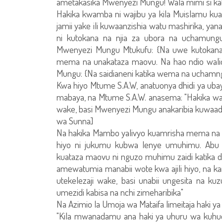
ametakasika Mwenyezi Mungu! Wala mimi si kat
Hakika kwamba ni wajibu ya kila Muislamu 
jamii yake ili kuwaanzishia watu mashirika, 
ni kutokana na njia za ubora na uchamun
Mwenyezi Mungu Mtukufu: {Na uwe kutokana 
mema na unakataza maovu. Na hao ndio wali
Mungu: {Na saidianeni katika wema na ucham
Kwa hiyo Mtume S.A.W, anatuonya dhidi ya u
mabaya, na Mtume S.A.W. anasema: "Hakika w
wake, basi Mwenyezi Mungu anakaribia kuwaadh
wa Sunna]
Na hakika Mambo yalivyo kuamrisha mema na 
hiyo ni jukumu kubwa lenye umuhimu. Ab
kuataza maovu ni nguzo muhimu zaidi katika
amewatumia manabii wote kwa ajili hiyo, na 
utekelezaji wake, basi unabii ungesita na kuzu
umezidi kabisa na nchi zimeharibika"
Na Azimio la Umoja wa Mataifa limeitaja haki ya 
"Kila mwanadamu ana haki ya uhuru wa kuhu