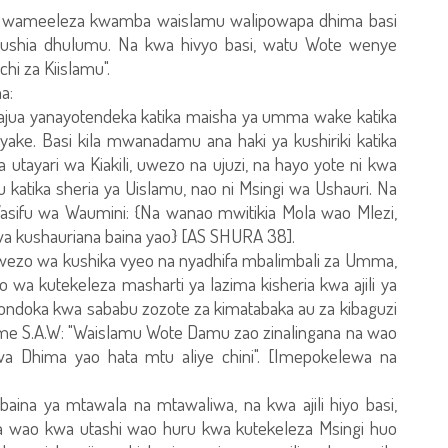
 wameeleza kwamba waislamu walipowapa dhima basi
ushia dhulumu. Na kwa hivyo basi, watu Wote wenye
i za Kiislamu".
a:
yajua yanayotendeka katika maisha ya umma wake katika
ake. Basi kila mwanadamu ana haki ya kushiriki katika
tayari wa Kiakili, uwezo na ujuzi, na hayo yote ni kwa
katika sheria ya Uislamu, nao ni Msingi wa Ushauri. Na
fu wa Waumini: {Na wanao mwitikia Mola wao Mlezi,
a kushauriana baina yao} [AS SHURA 38].
wezo wa kushika vyeo na nyadhifa mbalimbali za Umma,
wa kutekeleza masharti ya lazima kisheria kwa ajili ya
dondoka kwa sababu zozote za kimatabaka au za kibaguzi
ume S.A.W: "Waislamu Wote Damu zao zinalingana na wao
 Dhima yao hata mtu aliye chini". [Imepokelewa na
aina ya mtawala na mtawaliwa, na kwa ajili hiyo basi,
 wao kwa utashi wao huru kwa kutekeleza Msingi huo