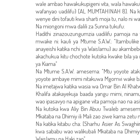
wale ambao hawakukupigeni vita, wala hawa
wafanyao uadilifu} [AL MUMTAHINAH 8]. Na kati
wenye dini tofauti kwa sharti moja tu, nalo ni 
Na miongoni mwa dalili za Sunna tukufu:
Hadithi zinazouzungumzia uadilifu pamoja na 
mwake ni: kauli ya Mtume S.A.W.: "Itambuli
anayeishi katika nchi ya Waislamu) au akamb
akachukua kitu chochote kutoka kwake bila ya 
ya Kiama"
Na Mtume S.A.W. amesema: "Mtu yoyote atak
yoyote ambaye mimi nitakuwa Mgomvi wake ba
Na imetajwa katika wasia wa Omar Bin Al Khat
Khalifa atakayekuja baada yangu mimi, ninam
wao ipasavyo na apigane vita pamoja nao na 
Na kutoka kwa Aliy Bin Abuu Twaleb amesema
Mkataba na Dhimiy ili Mali zao ziwe kama zetu
Na katika kitabu cha: [Sharhu Asier As Swagh
kwa sababu wao walikubali Mkataba na Dhimiy ili
Waislamu na Haki zao"