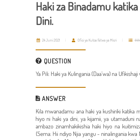
Haki za Binadamu katik
Dini.
24 Juni 2021
Ofisi ya Kutoa Fatwa ya Misri
444
QUESTION
Ya Pili: Haki ya Kulingania (Daa'wa) na Ufikisha
ANSWER
Kila mwanadamu ana haki ya kushiriki katika m
hiyo ni haki ya dini, ya kijamii, ya utamaduni 
ambazo zinamhakikishia haki hiyo na kuitim
{Sema: Hii ndiyo Njia yangu - ninalingania k