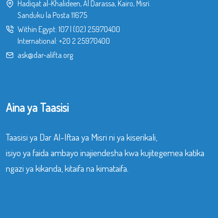
Hadiqat al-Khalideen, Al Darassa, Kairo, Misri.
Sanduku la Posta 11675
Within Egypt:
107
|
(02) 25970400
International:
+20 2 25970400
ask@dar-alifta.org
Aina ya Taasisi
Taasisi ya Dar Al-Iftaa ya Misri ni ya kiserikali,
isiyo ya faida ambayo inajiendesha kwa kujitegemea katika
ngazi ya kikanda, kitaifa na kimataifa.