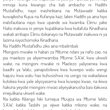
mmoja kuna kiwango cha kati ambacho ni Hadithi
Mustafiidhu, nayo inashirikiana na Mutawaatir katika
kuwajibisha Kujua na Kufanyia kazi, lakini Hadithi ya aina hiyo
inatofautiana nayo kwa upande wa kwamba Elimu yake
Halisi inakuwa ni yenye kupatikana kwa kuitafuta Kinadharia
wakati ambapo Elimu itokanayo na Mutawaatir inakuwa ni ya
lazima isiyochomoka Kinadharia.
Na Hadithi Mustafiidhu ziko aina mbalimbali:
Miongoni mwake ni habari za Mitume ndani ya nafsi zao, na
pia maelezo ya aliyemwambia Mtume S.A.W, kwa ukweli
wake, na miongoni mwake ni Maelezo yaliyoenea kwa
baadhi ya Watu, yanapotolewa kwa kuwepo watu wengi
haijuzu kwa watu hao kuhusishwa na uongo na wakadaiwa
kutokea kwa yale aliyoyasema kwa kuwepo kwao, na ikiwa
hakuna yeyote miongoni mwao aliyeyakanusha basi itakuwa
imejulikana ukweli wake.
Na katika Kitengo hiki tumejua Muujiza wa Mtume Wetu
S.A.W, katika Tasbihi ya vijiwe katika mkono wake, na