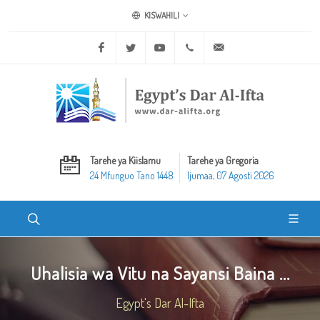
KISWAHILI
Facebook
Twitter
Youtube
+20 2 25970400
ask@dar-alifta.org
Tarehe ya Kiislamu
Tarehe ya Gregoria
24 Mfunguo Tano 1448
Ijumaa, 07 Agosti 2026
Uhalisia wa Vitu na Sayansi Baina ...
Egypt's Dar Al-Ifta