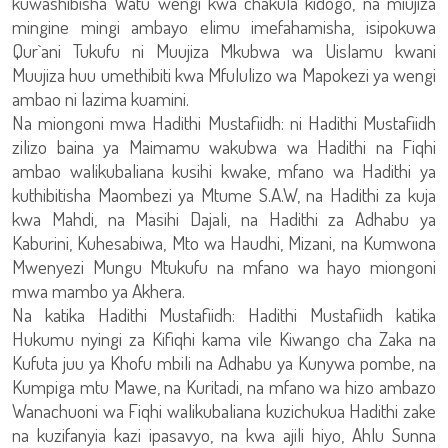
kuwashibisha Watu wengi kwa chakula kidogo, na miujiza
mingine mingi ambayo elimu imefahamisha, isipokuwa
Qur`ani Tukufu ni Muujiza Mkubwa wa Uislamu kwani
Muujiza huu umethibiti kwa Mfululizo wa Mapokezi ya wengi
ambao ni lazima kuamini.
Na miongoni mwa Hadithi Mustafiidh: ni Hadithi Mustafiidh
zilizo baina ya Maimamu wakubwa wa Hadithi na Fiqhi
ambao walikubaliana kusihi kwake, mfano wa Hadithi ya
kuthibitisha Maombezi ya Mtume S.A.W, na Hadithi za kuja
kwa Mahdi, na Masihi Dajali, na Hadithi za Adhabu ya
Kaburini, Kuhesabiwa, Mto wa Haudhi, Mizani, na Kumwona
Mwenyezi Mungu Mtukufu na mfano wa hayo miongoni
mwa mambo ya Akhera.
Na katika Hadithi Mustafiidh: Hadithi Mustafiidh katika
Hukumu nyingi za Kifiqhi kama vile Kiwango cha Zaka na
Kufuta juu ya Khofu mbili na Adhabu ya Kunywa pombe, na
Kumpiga mtu Mawe, na Kuritadi, na mfano wa hizo ambazo
Wanachuoni wa Fiqhi walikubaliana kuzichukua Hadithi zake
na kuzifanyia kazi ipasavyo, na kwa ajili hiyo, Ahlu Sunna