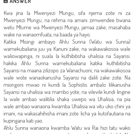
ANSWER
Kwa jina la Mwenyezi Mungu, sifa njema zote ni za
Mwenyezi Mungu, na rehma na amani zimwendee bwana
wetu Mtume wa Mwenyezi Mungu, jamaa zake, masahaba
wake na wanaomfuata, na baada ya hayo:
Katika Misingi ambayo Ahlu Sunna (Watu wa Sunna)
wamekubaliana juu ya Kanuni zake, na wakawakosoa wale
waliowapinga, ni suala la kuthibitisha uhalisia na Sayansi.
hakika Ahlu Sunna wamekubaliana katika kuthibitisha
Sayansi na maana zilizopo za Wanachuoni, na wakawakosoa
wale wote wanaokanusha Sayansi na dalili zake zote. Na
miongoni mwao ni kundi la Sophistis ambalo lilikanusha
Sayansi na uhalisia wa mambo yote, na vilevile kundi lingine
la wale ambao walitilia shaka uwepo wa Uhalisia, na pia
wale ambao wanaona kwamba Uhalisia wa vitu uko chini ya
imani, na wakasahihisha imani zote licha ya kutofautiana na
kupingana kati yao.
Ahlu Sunna wanaona kwamba Watu wa Rai hizi tatu wako