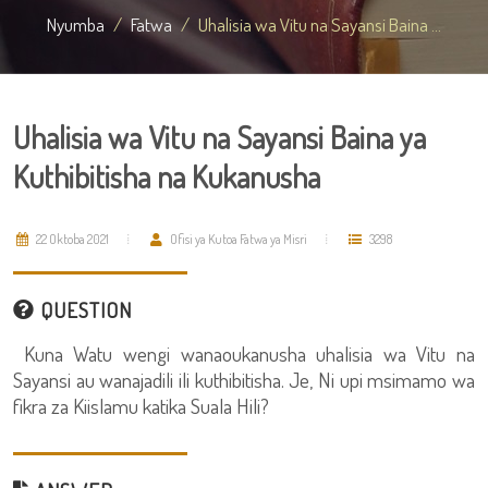
Nyumba
Fatwa
Uhalisia wa Vitu na Sayansi Baina ...
Uhalisia wa Vitu na Sayansi Baina ya
Kuthibitisha na Kukanusha
22 Oktoba 2021
Ofisi ya Kutoa Fatwa ya Misri
3298
QUESTION
Kuna Watu wengi wanaoukanusha uhalisia wa Vitu na
Sayansi au wanajadili ili kuthibitisha. Je, Ni upi msimamo wa
fikra za Kiislamu katika Suala Hili?