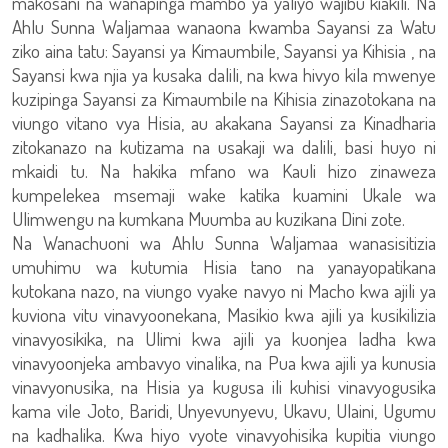
makosani na wanapinga mambo ya yaliyo wajibu kiakili. Na
Ahlu Sunna Waljamaa wanaona kwamba Sayansi za Watu
ziko aina tatu: Sayansi ya Kimaumbile, Sayansi ya Kihisia , na
Sayansi kwa njia ya kusaka dalili, na kwa hivyo kila mwenye
kuzipinga Sayansi za Kimaumbile na Kihisia zinazotokana na
viungo vitano vya Hisia, au akakana Sayansi za Kinadharia
zitokanazo na kutizama na usakaji wa dalili, basi huyo ni
mkaidi tu. Na hakika mfano wa Kauli hizo zinaweza
kumpelekea msemaji wake katika kuamini Ukale wa
Ulimwengu na kumkana Muumba au kuzikana Dini zote.
Na Wanachuoni wa Ahlu Sunna Waljamaa wanasisitizia
umuhimu wa kutumia Hisia tano na yanayopatikana
kutokana nazo, na viungo vyake navyo ni Macho kwa ajili ya
kuviona vitu vinavyoonekana, Masikio kwa ajili ya kusikilizia
vinavyosikika, na Ulimi kwa ajili ya kuonjea ladha kwa
vinavyoonjeka ambavyo vinalika, na Pua kwa ajili ya kunusia
vinavyonusika, na Hisia ya kugusa ili kuhisi vinavyogusika
kama vile Joto, Baridi, Unyevunyevu, Ukavu, Ulaini, Ugumu
na kadhalika. Kwa hiyo vyote vinavyohisika kupitia viungo