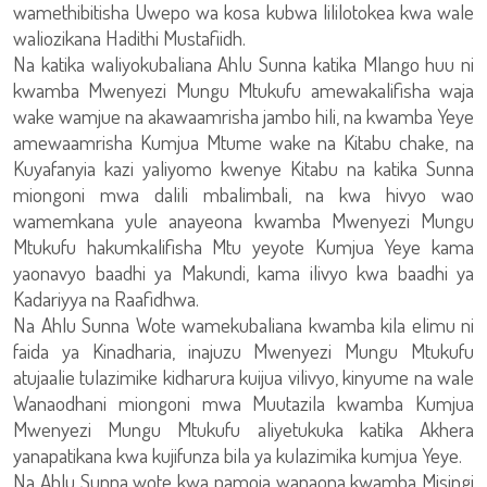
wamethibitisha Uwepo wa kosa kubwa lililotokea kwa wale
waliozikana Hadithi Mustafiidh.
Na katika waliyokubaliana Ahlu Sunna katika Mlango huu ni
kwamba Mwenyezi Mungu Mtukufu amewakalifisha waja
wake wamjue na akawaamrisha jambo hili, na kwamba Yeye
amewaamrisha Kumjua Mtume wake na Kitabu chake, na
Kuyafanyia kazi yaliyomo kwenye Kitabu na katika Sunna
miongoni mwa dalili mbalimbali, na kwa hivyo wao
wamemkana yule anayeona kwamba Mwenyezi Mungu
Mtukufu hakumkalifisha Mtu yeyote Kumjua Yeye kama
yaonavyo baadhi ya Makundi, kama ilivyo kwa baadhi ya
Kadariyya na Raafidhwa.
Na Ahlu Sunna Wote wamekubaliana kwamba kila elimu ni
faida ya Kinadharia, inajuzu Mwenyezi Mungu Mtukufu
atujaalie tulazimike kidharura kuijua vilivyo, kinyume na wale
Wanaodhani miongoni mwa Muutazila kwamba Kumjua
Mwenyezi Mungu Mtukufu aliyetukuka katika Akhera
yanapatikana kwa kujifunza bila ya kulazimika kumjua Yeye.
Na Ahlu Sunna wote kwa pamoja wanaona kwamba Misingi