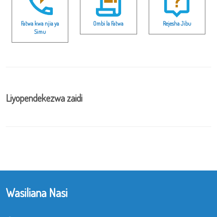
Fatwa kwa njia ya
Ombi la Fatwa
Rejesha Jibu
Simu
Liyopendekezwa zaidi
Wasiliana Nasi