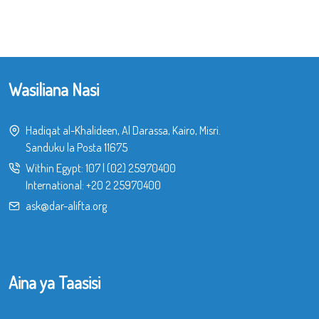
Wasiliana Nasi
Hadiqat al-Khalideen, Al Darassa, Kairo, Misri.
Sanduku la Posta 11675
Within Egypt:
107
|
(02) 25970400
International:
+20 2 25970400
ask@dar-alifta.org
Aina ya Taasisi