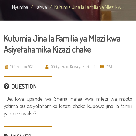
Nyumba
Fatwa
Kutumia Jina la Familia ya Mlezi kw...
Kutumia Jina la Familia ya Mlezi kwa
Asiyefahamika Kizazi chake
24 Novemba 2021
Ofisi ya Kutoa Fatwa ya Misri
1235
QUESTION
Je, kwa upande wa Sheria inafaa kwa mlezi wa mtoto
yatima au asiyefahamika kizazi chake kupewa jina la famili
ya mlezi wake?