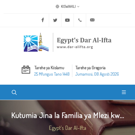
KISWAHILI
Facebook
Twitter
Youtube
+20 2 25970400
ask@dar-alifta.org
Tarehe ya Kiislamu
Tarehe ya Gregoria
25 Mfunguo Tano 1448
Jumamosi, 08 Agosti 2026
Kutumia Jina la Familia ya Mlezi kw...
Egypt's Dar Al-Ifta