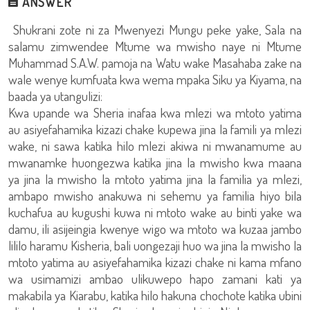
ANSWER
Shukrani zote ni za Mwenyezi Mungu peke yake, Sala na
salamu zimwendee Mtume wa mwisho naye ni Mtume
Muhammad S.A.W. pamoja na Watu wake Masahaba zake na
wale wenye kumfuata kwa wema mpaka Siku ya Kiyama, na
baada ya utangulizi:
Kwa upande wa Sheria inafaa kwa mlezi wa mtoto yatima
au asiyefahamika kizazi chake kupewa jina la famili ya mlezi
wake, ni sawa katika hilo mlezi akiwa ni mwanamume au
mwanamke huongezwa katika jina la mwisho kwa maana
ya jina la mwisho la mtoto yatima jina la familia ya mlezi,
ambapo mwisho anakuwa ni sehemu ya familia hiyo bila
kuchafua au kugushi kuwa ni mtoto wake au binti yake wa
damu, ili asijeingia kwenye wigo wa mtoto wa kuzaa jambo
lililo haramu Kisheria, bali uongezaji huo wa jina la mwisho la
mtoto yatima au asiyefahamika kizazi chake ni kama mfano
wa usimamizi ambao ulikuwepo hapo zamani kati ya
makabila ya Kiarabu, katika hilo hakuna chochote katika ubini