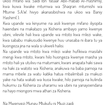
ukoo mfano wa: Saidi Ibn Yasaar Abil-Habab Al-Hashimiy,
kwa kuwa kwake mtumwa wa Shaqran mtumishi wa
Mtume S.A.W. hivyo akanasibishwa na ukoo wa Baniy
Hashim( ).
Kwa upande wa kinyume na asili kwenye mifano iliyopita
haiendani na makatazo ya Kisheria ambayo yamo kwenye
ubini, vilevile hali kwa upande wa mtoto kwa mlezi wake,
kwa sababu makusudio kwenye huu unasaba ni ibara tu ya
kuongeza jina na wala si ukweli halisi.
Na upande wa mtoto kwa mlezi wake hufikiwa masilahi
mengi kwa mtoto, kwani hilo huongeza kwenye maisha ya
mtoto hali ya utulivu na matumaini, kwani anapata haki sawa
na haki za watoto wa Kisheria, anakuwa na baba pamoja na
mama mbele za watu katika hatua mbalimbali za makuzi
yake na hata wakati wa kuoa kwake, hilo pamoja na kulinda
hukumu za Kisheria za uharamu wa ubini na yanayoendana
na hayo miongoni mwa athari za Kisheria.
Na Mwenyezi Mungu Mtukufu ni Mjuzi zaidi