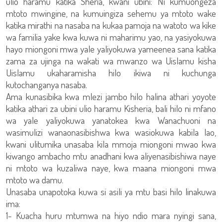
ulio haramu katika Sheria, kwani ubini: Ni kumuongeza
mtoto mwingine, na kumuingiza sehemu ya mtoto wake
katika mirathi na nasaba na kukaa pamoja na watoto wa kike
wa familia yake kwa kuwa ni maharimu yao, na yasiyokuwa
hayo miongoni mwa yale yaliyokuwa yameenea sana katika
zama za ujinga na wakati wa mwanzo wa Uislamu kisha
Uislamu ukaharamisha hilo ikiwa ni kuchunga
kutochanganya nasaba.
Ama kunasibika kwa mlezi jambo hilo halina athari yoyote
katika athari za ubini ulio haramu Kisheria, bali hilo ni mfano
wa yale yaliyokuwa yanatokea kwa Wanachuoni na
wasimulizi wanaonasibishwa kwa wasiokuwa kabila lao,
kwani ulitumika unasaba kila mmoja miongoni mwao kwa
kiwango ambacho mtu anadhani kwa aliyenasibishiwa naye
ni mtoto wa kuzaliwa naye, kwa maana miongoni mwa
mtoto wa damu.
Unasaba unapotoka kuwa si asili ya mtu basi hilo linakuwa
ima:
1- Kuacha huru mtumwa na hiyo ndio mara nyingi sana,