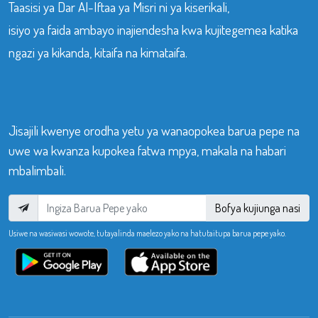
Taasisi ya Dar Al-Iftaa ya Misri ni ya kiserikali,
isiyo ya faida ambayo inajiendesha kwa kujitegemea katika
ngazi ya kikanda, kitaifa na kimataifa.
Jisajili kwenye orodha yetu ya wanaopokea barua pepe na
uwe wa kwanza kupokea fatwa mpya, makala na habari
mbalimbali.
Bofya kujiunga nasi
Usiwe na wasiwasi wowote, tutayalinda maelezo yako na hatutaitupa barua pepe yako.