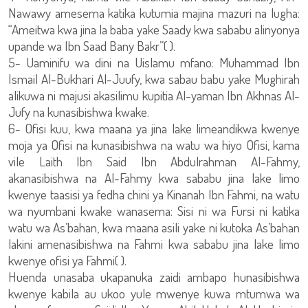
Nawawy amesema katika kutumia majina mazuri na lugha:
“Ameitwa kwa jina la baba yake Saady kwa sababu alinyonya
upande wa Ibn Saad Bany Bakr”( ).
5- Uaminifu wa dini na Uislamu mfano: Muhammad Ibn
Ismail Al-Bukhari Al-Juufy, kwa sabau babu yake Mughirah
alikuwa ni majusi akasilimu kupitia Al-yaman Ibn Akhnas Al-
Jufy na kunasibishwa kwake.
6- Ofisi kuu, kwa maana ya jina lake limeandikwa kwenye
moja ya Ofisi na kunasibishwa na watu wa hiyo Ofisi, kama
vile Laith Ibn Said Ibn Abdulrahman Al-Fahmy,
akanasibishwa na Al-Fahmy kwa sababu jina lake limo
kwenye taasisi ya fedha chini ya Kinanah Ibn Fahmi, na watu
wa nyumbani kwake wanasema: Sisi ni wa Fursi ni katika
watu wa As’bahan, kwa maana asili yake ni kutoka As’bahan
lakini amenasibishwa na Fahmi kwa sababu jina lake limo
kwenye ofisi ya Fahmi( ).
Huenda unasaba ukapanuka zaidi ambapo hunasibishwa
kwenye kabila au ukoo yule mwenye kuwa mtumwa wa