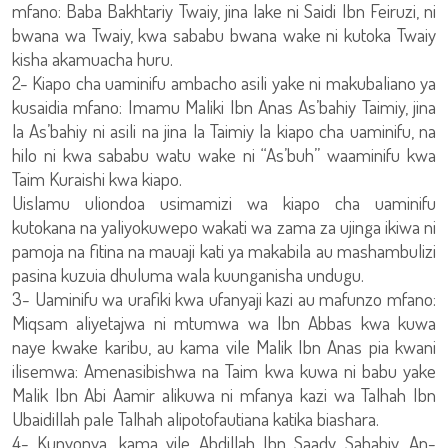
mfano: Baba Bakhtariy Twaiy, jina lake ni Saidi Ibn Feiruzi, ni
bwana wa Twaiy, kwa sababu bwana wake ni kutoka Twaiy
kisha akamuacha huru.
2- Kiapo cha uaminifu ambacho asili yake ni makubaliano ya
kusaidia mfano: Imamu Maliki Ibn Anas As’bahiy Taimiy, jina
la As’bahiy ni asili na jina la Taimiy la kiapo cha uaminifu, na
hilo ni kwa sababu watu wake ni “As’buh” waaminifu kwa
Taim Kuraishi kwa kiapo.
Uislamu uliondoa usimamizi wa kiapo cha uaminifu
kutokana na yaliyokuwepo wakati wa zama za ujinga ikiwa ni
pamoja na fitina na mauaji kati ya makabila au mashambulizi
pasina kuzuia dhuluma wala kuunganisha undugu.
3- Uaminifu wa urafiki kwa ufanyaji kazi au mafunzo mfano:
Miqsam aliyetajwa ni mtumwa wa Ibn Abbas kwa kuwa
naye kwake karibu, au kama vile Malik Ibn Anas pia kwani
ilisemwa: Amenasibishwa na Taim kwa kuwa ni babu yake
Malik Ibn Abi Aamir alikuwa ni mfanya kazi wa Talhah Ibn
Ubaidillah pale Talhah alipotofautiana katika biashara.
4- Kunyonya, kama vile Abdillah Ibn Saady Sahabiy, An-