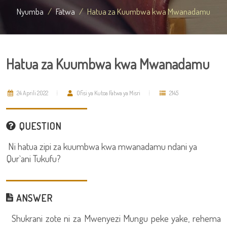
Nyumba
Fatwa
Hatua za Kuumbwa kwa Mwanadamu
Hatua za Kuumbwa kwa Mwanadamu
24 Aprili 2022
Ofisi ya Kutoa Fatwa ya Misri
2145
QUESTION
Ni hatua zipi za kuumbwa kwa mwanadamu ndani ya
Qur`ani Tukufu?
ANSWER
Shukrani zote ni za Mwenyezi Mungu peke yake, rehema