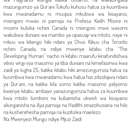
mazungumzo ya Qur`ani Tukufu kuhusu hatua za kuumbwa
kwa mwanadamu ni muujiza mkubwa wa kisayansi,
miongoni mwao ni pamoja na Profesa Keith Moore ni
msomi kutoka nchini Canada ni miongoni mwa wasomi
wakubwa duniani wa mambo ya upasuaji wa mtoto, naye ni
mkuu wa kitengo hiki ndani ya Chuo Kikuu cha Toronto
nchini Canada, na ndiye mwenye kitabu cha “The
Developing Human” nacho ni kitabu maarufu kinafundishwa
vitivo vingi vya masomo ya tiba duniani na kimefasiriwa kwa
zaidi ya lugha 25, katika kitabu hiki amezungumzia hatua za
kuumbwa kwa mwanadamu kwa hatua hizi zilizotajwa ndani
ya Qur`ani, na katika kila somo katika masomo yaliyomo
kwenye kitabu ambayo yanazungumzia hatua za kuumbwa
kwa mtoto tumboni na kubainisha ukweli wa kisayansi
aliunganisha na Aya pamoja na Hadithi zinazohusiana na hilo
na kusherehesha pamoja na kuzitolea maelezo.
Na Mwenyezi Mungu ndiye Mjuzi Zaidi