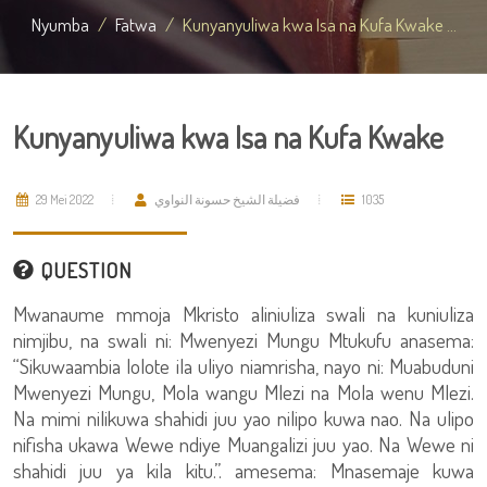
Nyumba
Fatwa
Kunyanyuliwa kwa Isa na Kufa Kwake ...
Kunyanyuliwa kwa Isa na Kufa Kwake
29 Mei 2022
فضيلة الشيخ حسونة النواوي
1035
QUESTION
Mwanaume mmoja Mkristo aliniuliza swali na kuniuliza
nimjibu, na swali ni: Mwenyezi Mungu Mtukufu anasema:
“Sikuwaambia lolote ila uliyo niamrisha, nayo ni: Muabuduni
Mwenyezi Mungu, Mola wangu Mlezi na Mola wenu Mlezi.
Na mimi nilikuwa shahidi juu yao nilipo kuwa nao. Na ulipo
nifisha ukawa Wewe ndiye Muangalizi juu yao. Na Wewe ni
shahidi juu ya kila kitu.”. amesema: Mnasemaje kuwa