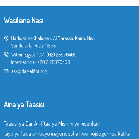
Wasiliana Nasi
Hadiqat al-Khalideen, Al Darassa, Kairo, Misri.
Sanduku la Posta 11675
Within Egypt:
107
|
(02) 25970400
International:
+20 2 25970400
ask@dar-alifta.org
Aina ya Taasisi
Taasisi ya Dar Al-Iftaa ya Misri ni ya kiserikali,
isiyo ya faida ambayo inajiendesha kwa kujitegemea katika