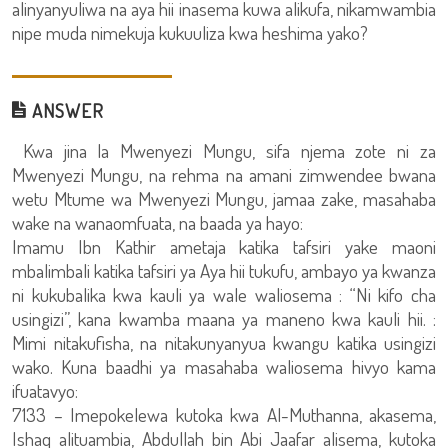
alinyanyuliwa na aya hii inasema kuwa alikufa, nikamwambia
nipe muda nimekuja kukuuliza kwa heshima yako?
ANSWER
Kwa jina la Mwenyezi Mungu, sifa njema zote ni za
Mwenyezi Mungu, na rehma na amani zimwendee bwana
wetu Mtume wa Mwenyezi Mungu, jamaa zake, masahaba
wake na wanaomfuata, na baada ya hayo:
Imamu Ibn Kathir ametaja katika tafsiri yake maoni
mbalimbali katika tafsiri ya Aya hii tukufu, ambayo ya kwanza
ni kukubalika kwa kauli ya wale waliosema : “Ni kifo cha
usingizi”, kana kwamba maana ya maneno kwa kauli hii. :
Mimi nitakufisha, na nitakunyanyua kwangu katika usingizi
wako. Kuna baadhi ya masahaba waliosema hivyo kama
ifuatavyo:
7133 – Imepokelewa kutoka kwa Al-Muthanna, akasema,
Ishaq alituambia, Abdullah bin Abi Jaafar alisema, kutoka