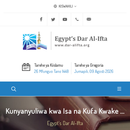
KISWAHILI
Facebook
Twitter
Youtube
+20 2 25970400
ask@dar-alifta.org
Tarehe ya Kiislamu
Tarehe ya Gregoria
26 Mfunguo Tano 1448
Jumapili, 09 Agosti 2026
Kunyanyuliwa kwa Isa na Kufa Kwake ...
Egypt's Dar Al-Ifta