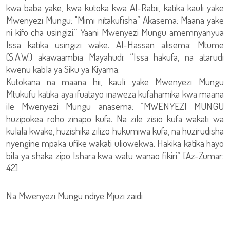
kwa baba yake, kwa kutoka kwa Al-Rabii, katika kauli yake
Mwenyezi Mungu: "Mimi nitakufisha” Akasema: Maana yake
ni kifo cha usingizi.” Yaani Mwenyezi Mungu amemnyanyua
Issa katika usingizi wake. Al-Hassan alisema: Mtume
(S.A.W.) akawaambia Mayahudi: “Issa hakufa, na atarudi
kwenu kabla ya Siku ya Kiyama.
Kutokana na maana hii, kauli yake Mwenyezi Mungu
Mtukufu katika aya ifuatayo inaweza kufahamika kwa maana
ile Mwenyezi Mungu anasema: “MWENYEZI MUNGU
huzipokea roho zinapo kufa. Na zile zisio kufa wakati wa
kulala kwake, huzishika zilizo hukumiwa kufa, na huzirudisha
nyengine mpaka ufike wakati uliowekwa. Hakika katika hayo
bila ya shaka zipo Ishara kwa watu wanao fikiri” [Az-Zumar:
42]
Na Mwenyezi Mungu ndiye Mjuzi zaidi