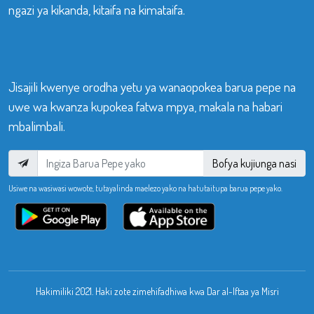
ngazi ya kikanda, kitaifa na kimataifa.
Jisajili kwenye orodha yetu ya wanaopokea barua pepe na
uwe wa kwanza kupokea fatwa mpya, makala na habari
mbalimbali.
Bofya kujiunga nasi
Usiwe na wasiwasi wowote, tutayalinda maelezo yako na hatutaitupa barua pepe yako.
Hakimiliki 2021. Haki zote zimehifadhiwa kwa Dar al-Iftaa ya Misri