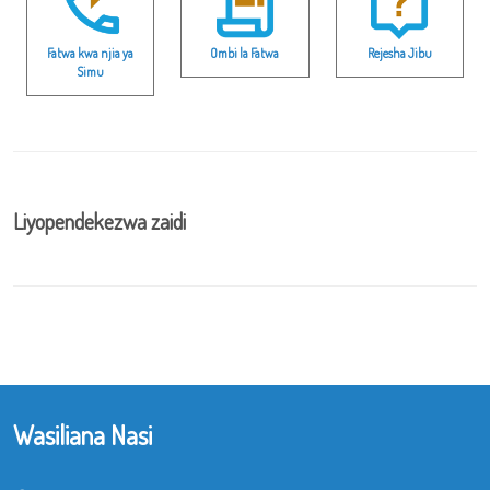
Fatwa kwa njia ya
Ombi la Fatwa
Rejesha Jibu
Simu
Liyopendekezwa zaidi
Wasiliana Nasi