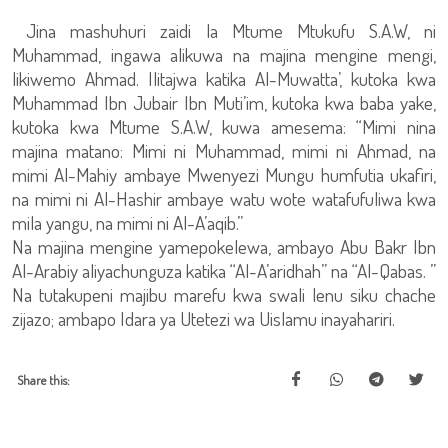
Jina mashuhuri zaidi la Mtume Mtukufu S.A.W, ni
Muhammad, ingawa alikuwa na majina mengine mengi,
likiwemo Ahmad. Ilitajwa katika Al-Muwatta’, kutoka kwa
Muhammad Ibn Jubair Ibn Muti’im, kutoka kwa baba yake,
kutoka kwa Mtume S.A.W, kuwa amesema: “Mimi nina
majina matano: Mimi ni Muhammad, mimi ni Ahmad, na
mimi Al-Mahiy ambaye Mwenyezi Mungu humfutia ukafiri,
na mimi ni Al-Hashir ambaye watu wote watafufuliwa kwa
mila yangu, na mimi ni Al-A’aqib.”
Na majina mengine yamepokelewa, ambayo Abu Bakr Ibn
Al-Arabiy aliyachunguza katika “Al-A’aridhah” na “Al-Qabas. ”
Na tutakupeni majibu marefu kwa swali lenu siku chache
zijazo; ambapo Idara ya Utetezi wa Uislamu inayahariri.
Share this: