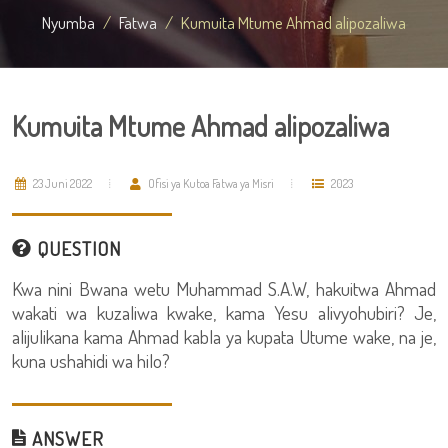
Nyumba
Fatwa
Kumuita Mtume Ahmad alipozaliwa
Kumuita Mtume Ahmad alipozaliwa
23 Juni 2022
Ofisi ya Kutoa Fatwa ya Misri
2023
QUESTION
Kwa nini Bwana wetu Muhammad S.A.W, hakuitwa Ahmad
wakati wa kuzaliwa kwake, kama Yesu alivyohubiri? Je,
alijulikana kama Ahmad kabla ya kupata Utume wake, na je,
kuna ushahidi wa hilo?
ANSWER