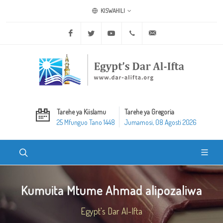
KISWAHILI
Facebook
Twitter
Youtube
+20 2 25970400
ask@dar-alifta.org
Tarehe ya Kiislamu
Tarehe ya Gregoria
25 Mfunguo Tano 1448
Jumamosi, 08 Agosti 2026
Kumuita Mtume Ahmad alipozaliwa
Egypt's Dar Al-Ifta