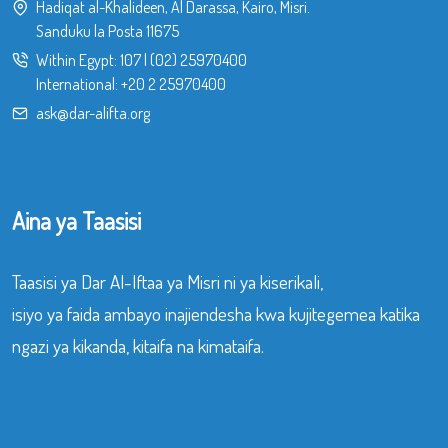
Hadiqat al-Khalideen, Al Darassa, Kairo, Misri.
Sanduku la Posta 11675
Within Egypt:
107
|
(02) 25970400
International:
+20 2 25970400
ask@dar-alifta.org
Aina ya Taasisi
Taasisi ya Dar Al-Iftaa ya Misri ni ya kiserikali,
isiyo ya faida ambayo inajiendesha kwa kujitegemea katika
ngazi ya kikanda, kitaifa na kimataifa.