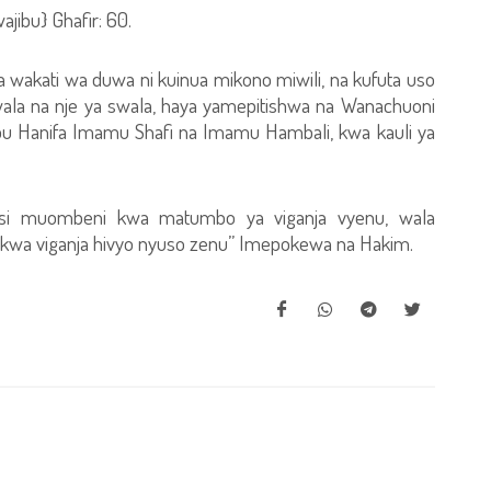
ibu} Ghafir: 60.
 wakati wa duwa ni kuinua mikono miwili, na kufuta uso
ala na nje ya swala, haya yamepitishwa na Wanachuoni
 Hanifa Imamu Shafi na Imamu Hambali, kwa kauli ya
i muombeni kwa matumbo ya viganja vyenu, wala
wa viganja hivyo nyuso zenu” Imepokewa na Hakim.