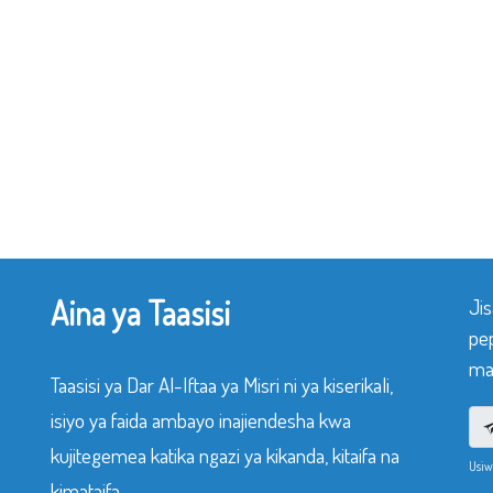
Aina ya Taasisi
Ji
pe
mak
Taasisi ya Dar Al-Iftaa ya Misri ni ya kiserikali,
isiyo ya faida ambayo inajiendesha kwa
kujitegemea katika ngazi ya kikanda, kitaifa na
Usiw
kimataifa.