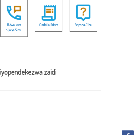
Fatwa kwa
Ombi la Fatwa
Rejesha Jibu
njia ya Simu
iyopendekezwa zaidi