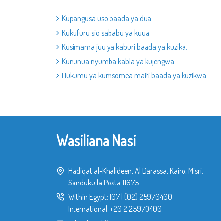
Kupangusa uso baada ya dua
Kukufuru sio sababu ya kuua
Kusimama juu ya kaburi baada ya kuzika.
Kununua nyumba kabla ya kujengwa
Hukumu ya kumsomea maiti baada ya kuzikwa
Wasiliana Nasi
Hadiqat al-Khalideen, Al Darassa, Kairo, Misri.
Sanduku la Posta 11675
Within Egypt:
107
|
(02) 25970400
International:
+20 2 25970400