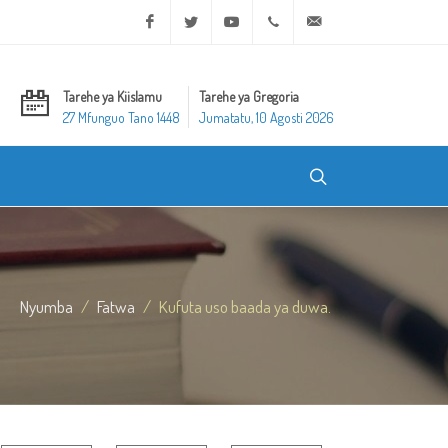
Facebook
Twitter
Youtube
+20 2 25970400
ask@dar-alifta.org
Tarehe ya Kiislamu
Tarehe ya Gregoria
27 Mfunguo Tano 1448
Jumatatu, 10 Agosti 2026
Nyumba
Fatwa
Kufuta uso baada ya duwa.