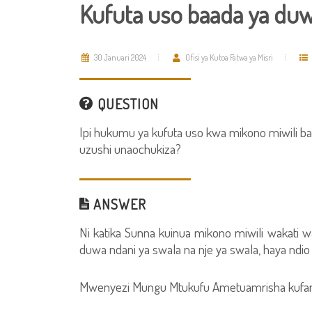
Kufuta uso baada ya duw
30 Januari 2024
Ofisi ya Kutoa Fatwa ya Misri
QUESTION
Ipi hukumu ya kufuta uso kwa mikono miwili 
uzushi unaochukiza?
ANSWER
Ni katika Sunna kuinua mikono miwili wakati 
duwa ndani ya swala na nje ya swala, haya ndio
Mwenyezi Mungu Mtukufu Ametuamrisha kufany