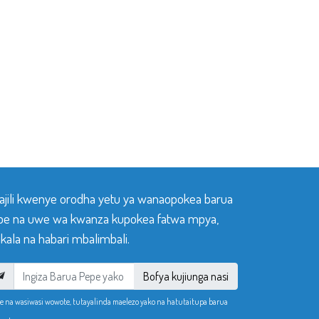
sajili kwenye orodha yetu ya wanaopokea barua
pe na uwe wa kwanza kupokea fatwa mpya,
ala na habari mbalimbali.
Bofya kujiunga nasi
e na wasiwasi wowote, tutayalinda maelezo yako na hatutaitupa barua