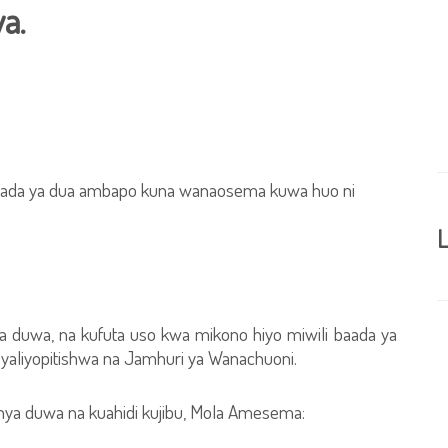
a.
baada ya dua ambapo kuna wanaosema kuwa huo ni
L
wa duwa, na kufuta uso kwa mikono hiyo miwili baada ya
 yaliyopitishwa na Jamhuri ya Wanachuoni.
a duwa na kuahidi kujibu, Mola Amesema: