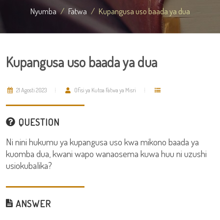
Nyumba
Fatwa
Kupangusa uso baada ya dua
Kupangusa uso baada ya dua
21 Agosti 2023
Ofisi ya Kutoa Fatwa ya Misri
QUESTION
Ni nini hukumu ya kupangusa uso kwa mikono baada ya
kuomba dua, kwani wapo wanaosema kuwa huu ni uzushi
usiokubalika?
ANSWER