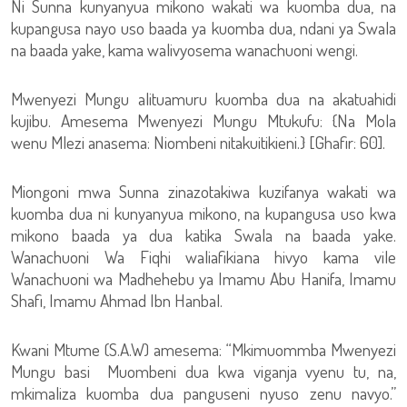
Ni Sunna kunyanyua mikono wakati wa kuomba dua, na
kupangusa nayo uso baada ya kuomba dua, ndani ya Swala
na baada yake, kama walivyosema wanachuoni wengi.
Mwenyezi Mungu alituamuru kuomba dua na akatuahidi
kujibu. Amesema Mwenyezi Mungu Mtukufu: {Na Mola
wenu Mlezi anasema: Niombeni nitakuitikieni.} [Ghafir: 60].
Miongoni mwa Sunna zinazotakiwa kuzifanya wakati wa
kuomba dua ni kunyanyua mikono, na kupangusa uso kwa
mikono baada ya dua katika Swala na baada yake.
Wanachuoni Wa Fiqhi waliafikiana hivyo kama vile
Wanachuoni wa Madhehebu ya Imamu Abu Hanifa, Imamu
Shafi, Imamu Ahmad Ibn Hanbal.
Kwani Mtume (S.A.W) amesema: “Mkimuommba Mwenyezi
Mungu basi Muombeni dua kwa viganja vyenu tu, na,
mkimaliza kuomba dua panguseni nyuso zenu navyo.”