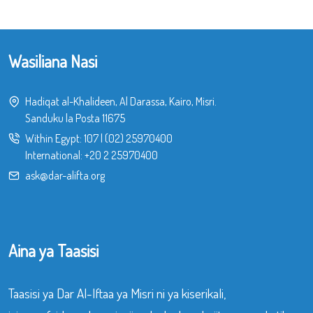
Wasiliana Nasi
Hadiqat al-Khalideen, Al Darassa, Kairo, Misri.
Sanduku la Posta 11675
Within Egypt:
107
|
(02) 25970400
International:
+20 2 25970400
ask@dar-alifta.org
Aina ya Taasisi
Taasisi ya Dar Al-Iftaa ya Misri ni ya kiserikali,