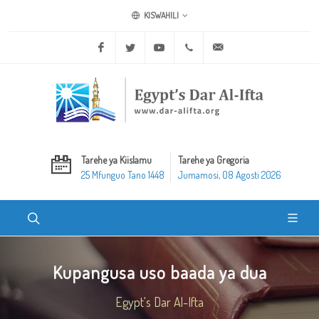
KISWAHILI
Facebook
Twitter
Youtube
+20 2 25970400
ask@dar-alifta.org
Tarehe ya Kiislamu
Tarehe ya Gregoria
25 Mfunguo Tano 1448
Jumamosi, 08 Agosti 2026
Kupangusa uso baada ya dua
Egypt's Dar Al-Ifta