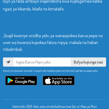
isiyo ya faida ambayo inajiendesha kwa kujitegemea katika
ngazi ya kikanda, kitaifa na kimataifa.
Jisajili kwenye orodha yetu ya wanaopokea barua pepe na
uwe wa kwanza kupokea fatwa mpya, makala na habari
mbalimbali.
Bofya kujiunga nasi
Usiwe na wasiwasi wowote, tutayalinda maelezo yako na hatutaitupa barua pepe yako.
Hakimiliki 2021. Haki zote zimehifadhiwa kwa Dar al-Iftaa ya Misri