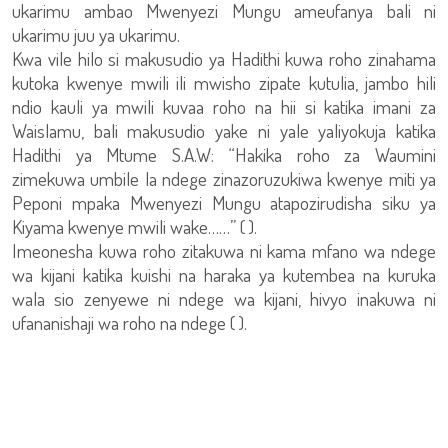
ukarimu ambao Mwenyezi Mungu ameufanya bali ni
ukarimu juu ya ukarimu.
Kwa vile hilo si makusudio ya Hadithi kuwa roho zinahama
kutoka kwenye mwili ili mwisho zipate kutulia, jambo hili
ndio kauli ya mwili kuvaa roho na hii si katika imani za
Waislamu, bali makusudio yake ni yale yaliyokuja katika
Hadithi ya Mtume S.A.W: “Hakika roho za Waumini
zimekuwa umbile la ndege zinazoruzukiwa kwenye miti ya
Peponi mpaka Mwenyezi Mungu atapozirudisha siku ya
Kiyama kwenye mwili wake……” ( ).
Imeonesha kuwa roho zitakuwa ni kama mfano wa ndege
wa kijani katika kuishi na haraka ya kutembea na kuruka
wala sio zenyewe ni ndege wa kijani, hivyo inakuwa ni
ufananishaji wa roho na ndege ( ).