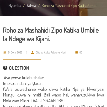
Nyumba
Fatwa
Roho za Mashahidi Zipo Katika Umbi...
Roho za Mashahidi Zipo Katika Umbile
la Ndege wa Kijani.
24 Julai 2022
Ofisi ya Kutoa Fatwa ya Misri
08
QUESTION
Aya yenye kuleta shaka:
Imekuja ndani ya Quran:
{Wala usiwadhanie walio uliwa katika Njia ya Mwenyezi
Mungu kuwa ni maiti. Bali wapo hai, wanaruzukiwa kwa
Mola wao Mlezi} [AAL-IMRAAN: 169].
Na imepokelewa Hadithi na Ibn Abbas kuwa Mtume S.A.W