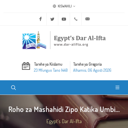
KISWAHILI
Facebook
Twitter
Youtube
+20 2 25970400
ask@dar-alifta.org
Tarehe ya Kiislamu
Tarehe ya Gregoria
23 Mfunguo Tano 1448
Alhamisi, 06 Agosti 2026
Roho za Mashahidi Zipo Katika Umbi...
Egypt's Dar Al-Ifta