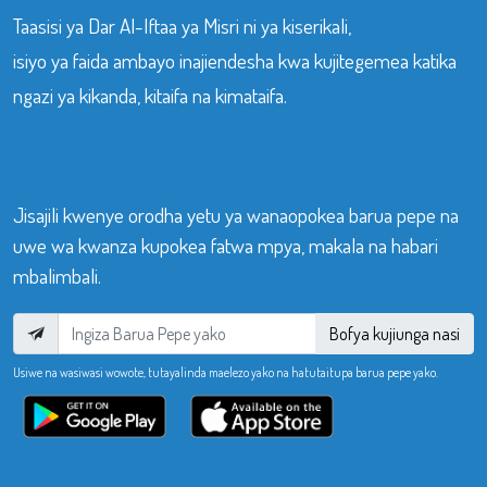
Taasisi ya Dar Al-Iftaa ya Misri ni ya kiserikali,
isiyo ya faida ambayo inajiendesha kwa kujitegemea katika
ngazi ya kikanda, kitaifa na kimataifa.
Jisajili kwenye orodha yetu ya wanaopokea barua pepe na
uwe wa kwanza kupokea fatwa mpya, makala na habari
mbalimbali.
Bofya kujiunga nasi
Usiwe na wasiwasi wowote, tutayalinda maelezo yako na hatutaitupa barua pepe yako.