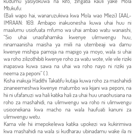
kudumu yasiyokuwa na kifo, zingatia kauli yake Mola
Mtukufu:
{Bali wapo hai, wanaruzukiwa kwa Mola wao Mlezi} [AAL-
IMRAAN: 169. Ambapo inakuonesha kuwa uhai huu ni
maalumu usiofuata mfumo wa uhai ambao watu wanaishi,
“Sio uhai unaofahamika kwenye ulimwengu huu,
ninamaanisha maisha ya miili na utembeaji wa damu
kwenye mishipa pamoja na mapigo ya moyo, wala si uhai
wa roho zilizothibiti kwenye roho za watu wote, vile vile riziki
inapaswa kuwa sawa na uhai wa roho nayo ni riziki ya
neema za peponi” ( ).
Kisha inakuja Hadithi Takatifu kutaja kuwa roho za mashahidi
zinaneemeshwa kwenye matumbo wa kijani wa peponi, na
hii ni ufafanuzi wa hali katika hali za uhai huu unaohusiana na
roho za mashahidi, na ulimwengu wa roho ni ulimwengu
usioonekana kwa macho na wala haufuati kanuni za
ulimwengu wetu.
Kama vile hii imepokelewa katika upokezi wa kukirimiwa
kwa mashahidi na wala si kudharau ubinadamu wake ila ni