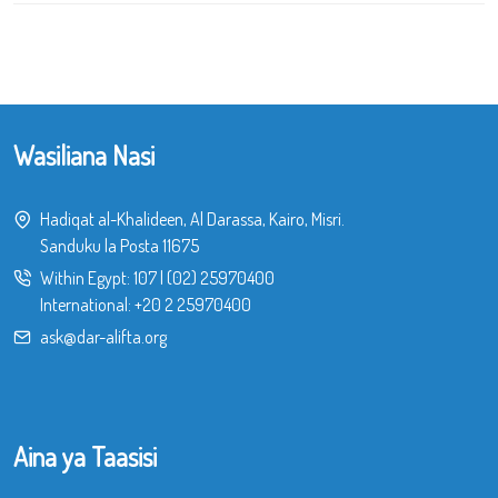
Wasiliana Nasi
Hadiqat al-Khalideen, Al Darassa, Kairo, Misri.
Sanduku la Posta 11675
Within Egypt:
107
|
(02) 25970400
International:
+20 2 25970400
ask@dar-alifta.org
Aina ya Taasisi