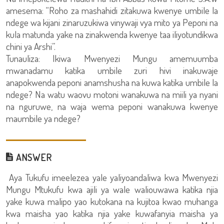
amesema: “Roho za mashahidi zitakuwa kwenye umbile la
ndege wa kijani zinaruzukiwa vinywaji vya mito ya Peponi na
kula matunda yake na zinakwenda kwenye taa iliyotundikwa
chini ya Arshi”.
Tunauliza: Ikiwa Mwenyezi Mungu amemuumba
mwanadamu katika umbile zuri hivi inakuwaje
anapokwenda peponi anamshusha na kuwa katika umbile la
ndege? Na watu waovu motoni wanakuwa na miili ya nyani
na nguruwe, na waja wema peponi wanakuwa kwenye
maumbile ya ndege?
ANSWER
Aya Tukufu imeelezea yale yaliyoandaliwa kwa Mwenyezi
Mungu Mtukufu kwa ajili ya wale waliouwawa katika njia
yake kuwa malipo yao kutokana na kujitoa kwao muhanga
kwa maisha yao katika njia yake kuwafanyia maisha ya