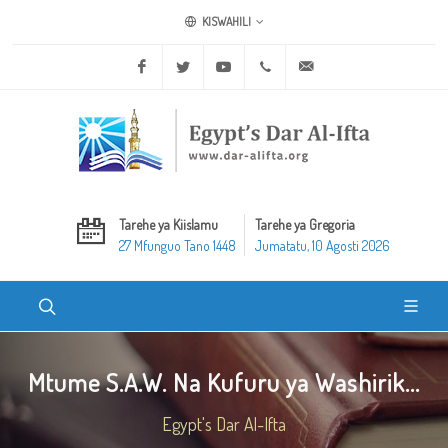
KISWAHILI
Facebook
Twitter
Youtube
+20 2 25970400
ask@dar-alifta.org
Tarehe ya Kiislamu
Tarehe ya Gregoria
27 Mfunguo Tano 1448
Jumatatu, 10 Agosti 2026
Mtume S.A.W. Na Kufuru ya Washirik...
Egypt's Dar Al-Ifta