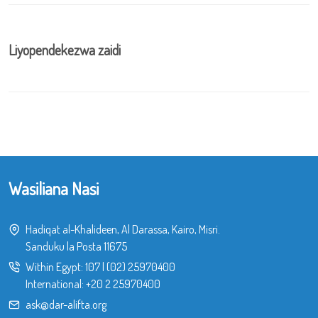
Liyopendekezwa zaidi
Wasiliana Nasi
Hadiqat al-Khalideen, Al Darassa, Kairo, Misri.
Sanduku la Posta 11675
Within Egypt:
107
|
(02) 25970400
International:
+20 2 25970400
ask@dar-alifta.org