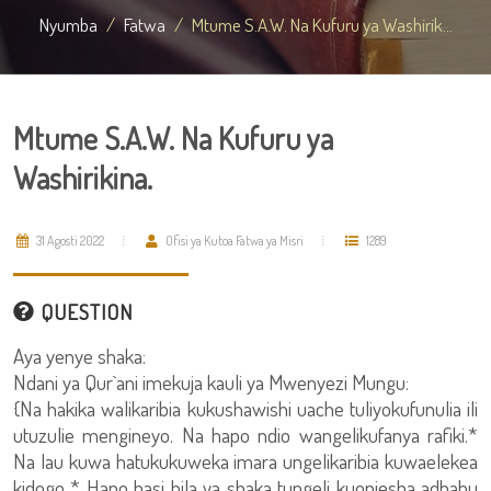
Nyumba
Fatwa
Mtume S.A.W. Na Kufuru ya Washirik...
Mtume S.A.W. Na Kufuru ya
Washirikina.
31 Agosti 2022
Ofisi ya Kutoa Fatwa ya Misri
1289
QUESTION
Aya yenye shaka:
Ndani ya Qur`ani imekuja kauli ya Mwenyezi Mungu:
{Na hakika walikaribia kukushawishi uache tuliyokufunulia ili
utuzulie mengineyo. Na hapo ndio wangelikufanya rafiki.*
Na lau kuwa hatukukuweka imara ungelikaribia kuwaelekea
kidogo * Hapo basi bila ya shaka tungeli kuonjesha adhabu