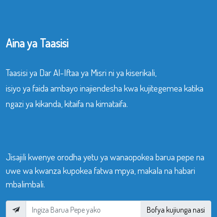
Aina ya Taasisi
Taasisi ya Dar Al-Iftaa ya Misri ni ya kiserikali,
isiyo ya faida ambayo inajiendesha kwa kujitegemea katika
ngazi ya kikanda, kitaifa na kimataifa.
Jisajili kwenye orodha yetu ya wanaopokea barua pepe na
uwe wa kwanza kupokea fatwa mpya, makala na habari
mbalimbali.
Bofya kujiunga nasi