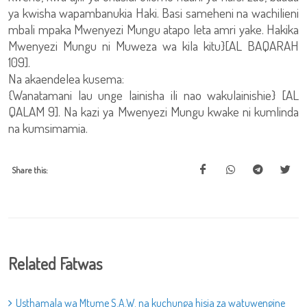
ya kwisha wapambanukia Haki. Basi sameheni na wachilieni
mbali mpaka Mwenyezi Mungu atapo leta amri yake. Hakika
Mwenyezi Mungu ni Muweza wa kila kitu}[AL BAQARAH
109].
Na akaendelea kusema:
{Wanatamani lau unge lainisha ili nao wakulainishie} [AL
QALAM 9]. Na kazi ya Mwenyezi Mungu kwake ni kumlinda
na kumsimamia.
Share this:
Related Fatwas
Usthamala wa Mtume S.A.W. na kuchunga hisia za watuwengine