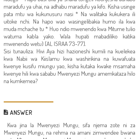
maradufu ya uhai, na adhabu maradufu ya kifo. Kisha usinge
pata mtu wa kukunusuru nasi * Na walitaka kukukera ili
uitoke nchi. Na hapo wao wasingelibakia humo ila kwa
muda mchache tu * Huo ndio mwenendo kwa Mitume tulio
watuma kabla yako. Wala hupati mabadiliko katika
mwenendo wetu} [AL ISRAA 73-77].
Sisi tunauliza: Hivi Aya hizi hazioneshi kumili na kuelekea
kwa Nabii wa Kiislamu kwa washirikina na kuwafuata
kwenye kusifu miungu yao, kisha kutaka kwake msamaha
kwenye hili kwa sababu Mwenyezi Mungu amemkataza hilo
na kumkemea?
ANSWER
Kwa jina la Mwenyezi Mungu, sifa njema zote ni za
Mwenyezi Mungu, na rehma na amani zimwendee bwana