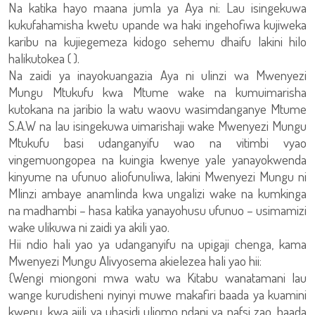
Na katika hayo maana jumla ya Aya ni: Lau isingekuwa
kukufahamisha kwetu upande wa haki ingehofiwa kujiweka
karibu na kujiegemeza kidogo sehemu dhaifu lakini hilo
halikutokea ( ).
Na zaidi ya inayokuangazia Aya ni ulinzi wa Mwenyezi
Mungu Mtukufu kwa Mtume wake na kumuimarisha
kutokana na jaribio la watu waovu wasimdanganye Mtume
S.A.W na lau isingekuwa uimarishaji wake Mwenyezi Mungu
Mtukufu basi udanganyifu wao na vitimbi vyao
vingemuongopea na kuingia kwenye yale yanayokwenda
kinyume na ufunuo aliofunuliwa, lakini Mwenyezi Mungu ni
Mlinzi ambaye anamlinda kwa ungalizi wake na kumkinga
na madhambi – hasa katika yanayohusu ufunuo – usimamizi
wake ulikuwa ni zaidi ya akili yao.
Hii ndio hali yao ya udanganyifu na upigaji chenga, kama
Mwenyezi Mungu Alivyosema akielezea hali yao hii:
{Wengi miongoni mwa watu wa Kitabu wanatamani lau
wange kurudisheni nyinyi muwe makafiri baada ya kuamini
kwenu, kwa ajili ya uhasidi uliomo ndani ya nafsi zao, baada