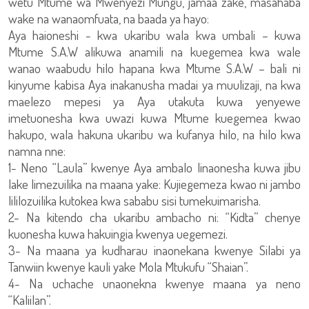
wetu Mtume wa Mwenyezi Mungu, jamaa zake, masahaba
wake na wanaomfuata, na baada ya hayo:
Aya haioneshi - kwa ukaribu wala kwa umbali – kuwa
Mtume S.A.W alikuwa anamili na kuegemea kwa wale
wanao waabudu hilo hapana kwa Mtume S.A.W – bali ni
kinyume kabisa Aya inakanusha madai ya muulizaji, na kwa
maelezo mepesi ya Aya utakuta kuwa yenyewe
imetuonesha kwa uwazi kuwa Mtume kuegemea kwao
hakupo, wala hakuna ukaribu wa kufanya hilo, na hilo kwa
namna nne:
1- Neno “Laula” kwenye Aya ambalo linaonesha kuwa jibu
lake limezuilika na maana yake: Kujiegemeza kwao ni jambo
lililozuilika kutokea kwa sababu sisi tumekuimarisha.
2- Na kitendo cha ukaribu ambacho ni: “Kidta” chenye
kuonesha kuwa hakuingia kwenya uegemezi.
3- Na maana ya kudharau inaonekana kwenye Silabi ya
Tanwiin kwenye kauli yake Mola Mtukufu “Shaian”.
4- Na uchache unaonekna kwenye maana ya neno
“Kaliilan”.