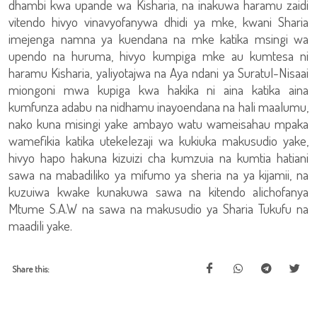
dhambi kwa upande wa Kisharia, na inakuwa haramu zaidi
vitendo hivyo vinavyofanywa dhidi ya mke, kwani Sharia
imejenga namna ya kuendana na mke katika msingi wa
upendo na huruma, hivyo kumpiga mke au kumtesa ni
haramu Kisharia, yaliyotajwa na Aya ndani ya Suratul-Nisaai
miongoni mwa kupiga kwa hakika ni aina katika aina
kumfunza adabu na nidhamu inayoendana na hali maalumu,
nako kuna misingi yake ambayo watu wameisahau mpaka
wamefikia katika utekelezaji wa kukiuka makusudio yake,
hivyo hapo hakuna kizuizi cha kumzuia na kumtia hatiani
sawa na mabadiliko ya mifumo ya sheria na ya kijamii, na
kuzuiwa kwake kunakuwa sawa na kitendo alichofanya
Mtume S.A.W na sawa na makusudio ya Sharia Tukufu na
maadili yake.
Share this: