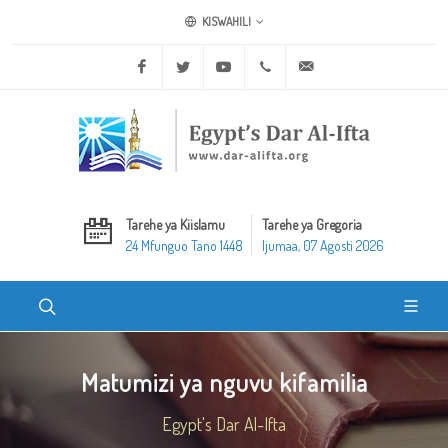
KISWAHILI
Facebook
Twitter
Youtube
+20 2 25970400
ask@dar-alifta.org
Tarehe ya Kiislamu
Tarehe ya Gregoria
24 Mfunguo Tano 1448
Ijumaa, 07 Agosti 2026
Matumizi ya nguvu kifamilia
Egypt's Dar Al-Ifta