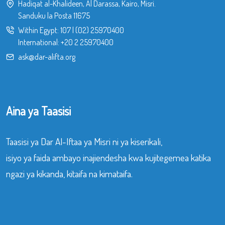
Hadiqat al-Khalideen, Al Darassa, Kairo, Misri.
Sanduku la Posta 11675
Within Egypt:
107
|
(02) 25970400
International:
+20 2 25970400
ask@dar-alifta.org
Aina ya Taasisi
Taasisi ya Dar Al-Iftaa ya Misri ni ya kiserikali,
isiyo ya faida ambayo inajiendesha kwa kujitegemea katika
ngazi ya kikanda, kitaifa na kimataifa.