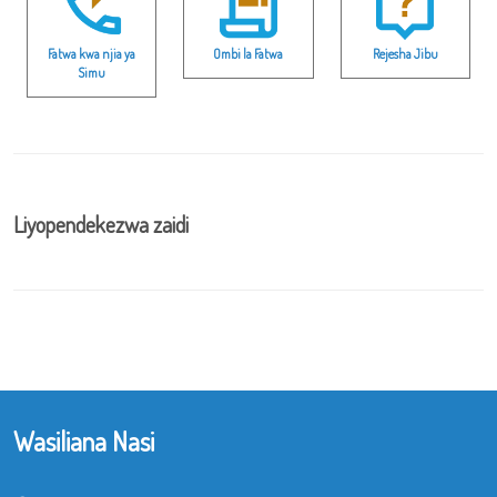
Fatwa kwa njia ya
Ombi la Fatwa
Rejesha Jibu
Simu
Liyopendekezwa zaidi
Wasiliana Nasi