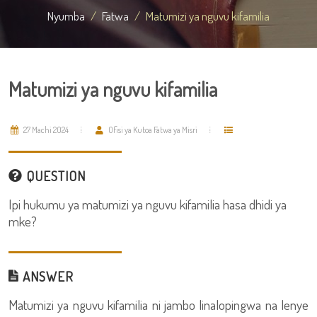
Nyumba
Fatwa
Matumizi ya nguvu kifamilia
Matumizi ya nguvu kifamilia
27 Machi 2024
Ofisi ya Kutoa Fatwa ya Misri
QUESTION
Ipi hukumu ya matumizi ya nguvu kifamilia hasa dhidi ya
mke?
ANSWER
Matumizi ya nguvu kifamilia ni jambo linalopingwa na lenye