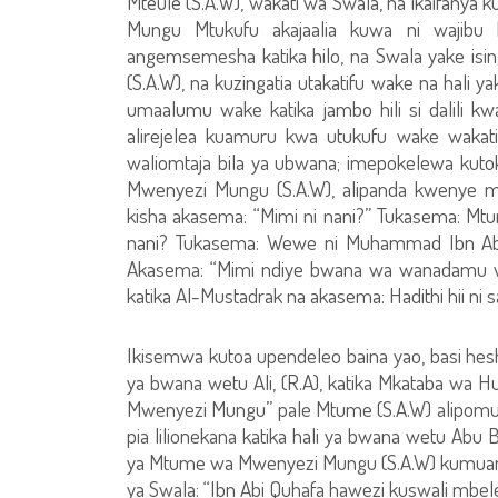
Mteule (S.A.W), wakati wa Swala, na ikaifany
Mungu Mtukufu akajaalia kuwa ni wajibu
angemsemesha katika hilo, na Swala yake isin
(S.A.W), na kuzingatia utakatifu wake na hali 
umaalumu wake katika jambo hili si dalili kw
alirejelea kuamuru kwa utukufu wake wakati
waliomtaja bila ya ubwana; imepokelewa kut
Mwenyezi Mungu (S.A.W), alipanda kwenye 
kisha akasema: “Mimi ni nani?” Tukasema: Mt
nani? Tukasema: Wewe ni Muhammad Ibn Abdu
Akasema: “Mimi ndiye bwana wa wanadamu wa
katika Al-Mustadrak na akasema: Hadithi hii ni
Ikisemwa kutoa upendeleo baina yao, basi heshi
ya bwana wetu Ali, (R.A), katika Mkataba wa 
Mwenyezi Mungu” pale Mtume (S.A.W) alipomuamr
pia lilionekana katika hali ya bwana wetu Abu B
ya Mtume wa Mwenyezi Mungu (S.A.W) kumuam
ya Swala: “Ibn Abi Quhafa hawezi kuswali mbe