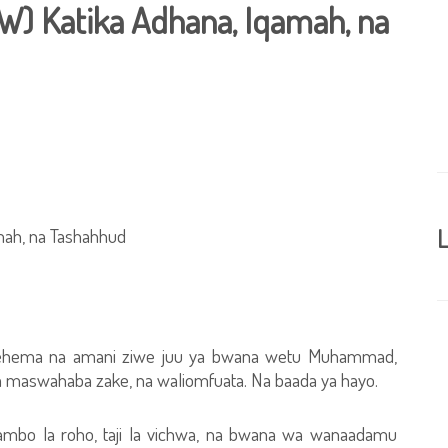
) Katika Adhana, Iqamah, na
mah, na Tashahhud
L
 rehema na amani ziwe juu ya bwana wetu Muhammad,
maswahaba zake, na waliomfuata. Na baada ya hayo.
mbo la roho, taji la vichwa, na bwana wa wanaadamu