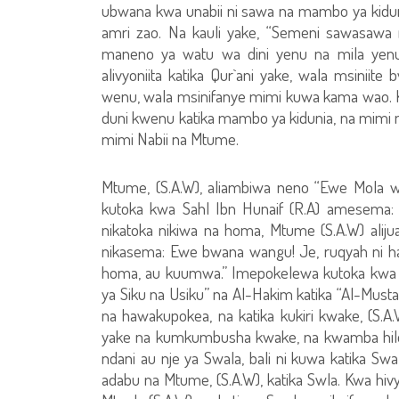
ubwana kwa unabii ni sawa na mambo ya kidun
amri zao. Na kauli yake, “Semeni sawasaw
maneno ya watu wa dini yenu na mila yenu
alivyoniita katika Qur`ani yake, wala msin
wenu, wala msinifanye mimi kuwa kama wao.
duni kwenu katika mambo ya kidunia, na mimi n
mimi Nabii na Mtume.
Mtume, (S.A.W), aliambiwa neno “Ewe Mola wan
kutoka kwa Sahl Ibn Hunaif (R.A) amesema: “T
nikatoka nikiwa na homa, Mtume (S.A.W) aliju
nikasema: Ewe bwana wangu! Je, ruqyah ni h
homa, au kuumwa.” Imepokelewa kutoka kwa 
ya Siku na Usiku” na Al-Hakim katika “Al-Musta
na hawakupokea, na katika kukiri kwake, (S.
yake na kumkumbusha kwake, na kwamba hilo ni 
ndani au nje ya Swala, bali ni kuwa katika Swal
adabu na Mtume, (S.A.W), katika Swla. Kwa h