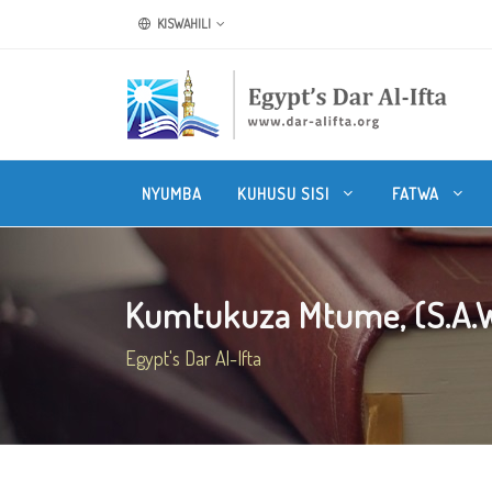
KISWAHILI
NYUMBA
KUHUSU SISI
FATWA
Kumtukuza Mtume, (S.A.W)
Egypt's Dar Al-Ifta