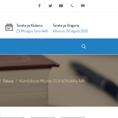
Facebook
Twitter
Youtube
+20 2 25970400
ask@dar-alifta.org
Tarehe ya Kiislamu
Tarehe ya Gregoria
23 Mfunguo Tano 1448
Alhamisi, 06 Agosti 2026
Fatwa
Kumtukuza Mtume, (S.A.W) Katika Adh...