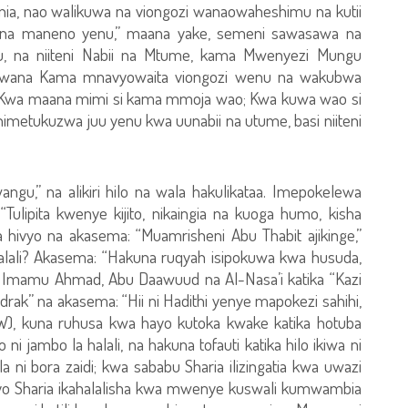
ia, nao walikuwa na viongozi wanaowaheshimu na kutii
a na maneno yenu,” maana yake, semeni sawasawa na
, na niiteni Nabii na Mtume, kama Mwenyezi Mungu
iite bwana Kama mnavyowaita viongozi wenu na wakubwa
 Kwa maana mimi si kama mmoja wao; Kwa kuwa wao si
imetukuzwa juu yenu kwa uunabii na utume, basi niiteni
gu,” na alikiri hilo na wala hakulikataa. Imepokelewa
ulipita kwenye kijito, nikaingia na kuoga humo, kisha
a hivyo na akasema: “Muamrisheni Abu Thabit ajikinge,”
alali? Akasema: “Hakuna ruqyah isipokuwa kwa husuda,
Imamu Ahmad, Abu Daawuud na Al-Nasa’i katika “Kazi
drak” na akasema: “Hii ni Hadithi yenye mapokezi sahihi,
A.W), kuna ruhusa kwa hayo kutoka kwake katika hotuba
jambo la halali, na hakuna tofauti katika hilo ikiwa ni
a ni bora zaidi; kwa sababu Sharia ilizingatia kwa uwazi
ivyo Sharia ikahalalisha kwa mwenye kuswali kumwambia