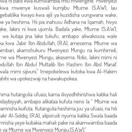
a kuwa ni batili kwa kumwambia mtu mwengine. Mwenyezi
 kwa mwenye kuswali kumjibu Mtume (S.A.W), lau
gebatilika kwayo kwa ajili ya kuzidisha uungwana wake,
yake ya heshima. Hii pia inahusu Adhana na Iqamah, hivyo
ake, lakini ni kwa ujumla. Badala yake, Mtume (S.A.W),
 wa kutaja jina lake tukufu, ambapo aliwakosoa wale
oka kwa Jabir Ibn Abdullah, (R.A), amesema: Mtume wa
mimbari, akamshukuru Mwenyezi Mungu na kumhimidi,
ume wa Mwenyezi Mungu, akasema: Ndio, lakini mimi ni
llah Ibn Abdul Muttalib Ibn Hashim Ibn Abd Manaf.
la mimi sijivuni.” Imepokelewa kutoka kwa Al-Hakim
 sahihi wa upokezwaji na hawakupokea.
ma hutangulia ufuasi, kama ilivyodhihirishwa katika hali
Hudaybiyyah, ambapo alikataa kufuta neno la “ Mtume wa
isha kuifuta; Kutangulia heshima juu ya ufuasi, na hili
akr Al-Siddiq, (R.A), aliporudi nyuma katika Swala baada
risha yeye kubakia mahali pake na akamwambia baada
le ya Mtume wa Mwenyezi Mungu,(S.A.W).”