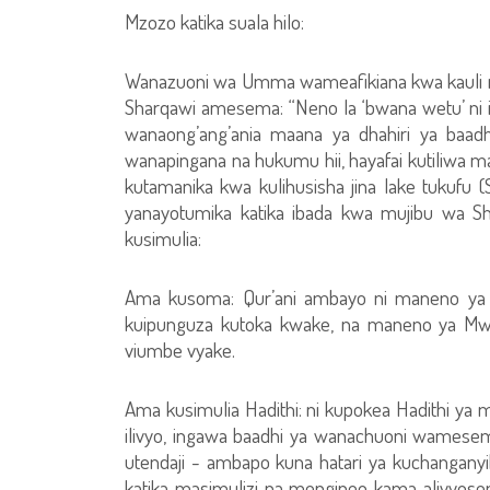
Mzozo katika suala hilo:
Wanazuoni wa Umma wameafikiana kwa kauli mo
Sharqawi amesema: “Neno la ‘bwana wetu’ ni 
wanaong’ang’ania maana ya dhahiri ya baa
wanapingana na hukumu hii, hayafai kutiliwa ma
kutamanika kwa kulihusisha jina lake tukufu 
yanayotumika katika ibada kwa mujibu wa Shar
kusimulia:
Ama kusoma: Qur’ani ambayo ni maneno ya 
kuipunguza kutoka kwake, na maneno ya Mw
viumbe vyake.
Ama kusimulia Hadithi: ni kupokea Hadithi ya m
ilivyo, ingawa baadhi ya wanachuoni wamese
utendaji - ambapo kuna hatari ya kuchangany
katika masimulizi na mengineo kama alivyo