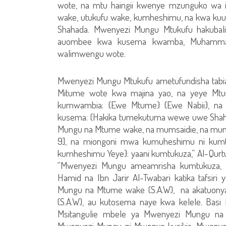
wote, na mtu haingii kwenye mzunguko wa i
wake, utukufu wake, kumheshimu, na kwa kuu
Shahada. Mwenyezi Mungu Mtukufu hakubal
auombee kwa kusema kwamba, Muhammad
walimwengu wote.
Mwenyezi Mungu Mtukufu ametufundisha tabia
Mitume wote kwa majina yao, na yeye Mtu
kumwambia: {Ewe Mtume} {Ewe Nabii}, na
kusema: {Hakika tumekutuma wewe uwe Shahid
Mungu na Mtume wake, na mumsaidie, na mumhe
9], na miongoni mwa kumuheshimu ni kumtuk
kumheshimu Yeye}: yaani kumtukuza,” Al-Qurtubi
“Mwenyezi Mungu ameamrisha kumtukuza, 
Hamid na Ibn Jarir Al-Twabari katika tafsir
Mungu na Mtume wake (S.A.W), na akatuonya 
(S.A.W), au kutosema naye kwa kelele. Basi
Msitangulie mbele ya Mwenyezi Mungu n
Mwenyezi Mungu ni Mwenye kusikia, Mwenye k