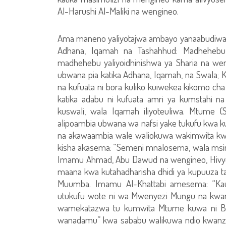
Al-Harushi Al-Maliki na wengineo.
Ama maneno yaliyotajwa ambayo yanaabudiwa ki
Adhana, Iqamah na Tashahhud: Madhehebu
madhehebu yaliyoidhinishwa ya Sharia na we
ubwana pia katika Adhana, Iqamah, na Swala;
na kufuata ni bora kuliko kuiwekea kikomo cha
katika adabu ni kufuata amri ya kumstahi n
kuswali, wala Iqamah iliyoteuliwa. Mtume 
alipoambia ubwana wa nafsi yake tukufu kwa 
na akawaambia wale waliokuwa wakimwita kw
kisha akasema: “Semeni mnalosema, wala msi
Imamu Ahmad, Abu Dawud na wengineo, Hivyo 
maana kwa kutahadharisha dhidi ya kupuuza t
Muumba. Imamu Al-Khattabi amesema: “Kauli 
utukufu wote ni wa Mwenyezi Mungu na kwamb
wamekatazwa tu kumwita Mtume kuwa ni Bw
wanadamu” kwa sababu walikuwa ndio kwanza