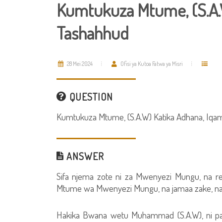
Kumtukuza Mtume, (S.A.W
Tashahhud
28 Mei 2024
Ofisi ya Kutoa Fatwa ya Misri
QUESTION
Kumtukuza Mtume, (S.A.W) Katika Adhana, Iqa
ANSWER
Sifa njema zote ni za Mwenyezi Mungu, na
Mtume wa Mwenyezi Mungu, na jamaa zake, na 
Hakika Bwana wetu Muhammad (S.A.W), ni pa