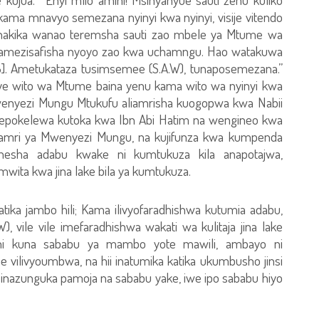
kama mnavyo semezana nyinyi kwa nyinyi, visije vitendo
a hakika wanao teremsha sauti zao mbele ya Mtume wa
amezisafisha nyoyo zao kwa uchamngu. Hao watakuwa
-3]. Ametukataza tusimsemee (S.A.W), tunaposemezana.”
 wito wa Mtume baina yenu kama wito wa nyinyi kwa
Mwenyezi Mungu Mtukufu aliamrisha kuogopwa kwa Nabii
epokelewa kutoka kwa Ibn Abi Hatim na wengineo kwa
tia amri ya Mwenyezi Mungu, na kujifunza kwa kumpenda
esha adabu kwake ni kumtukuza kila anapotajwa,
wita kwa jina lake bila ya kumtukuza.
tika jambo hili; Kama ilivyofaradhishwa kutumia adabu,
 vile vile imefaradhishwa wakati wa kulitaja jina lake
ani kuna sababu ya mambo yote mawili, ambayo ni
vilivyoumbwa, na hii inatumika katika ukumbusho jinsi
 inazunguka pamoja na sababu yake, iwe ipo sababu hiyo