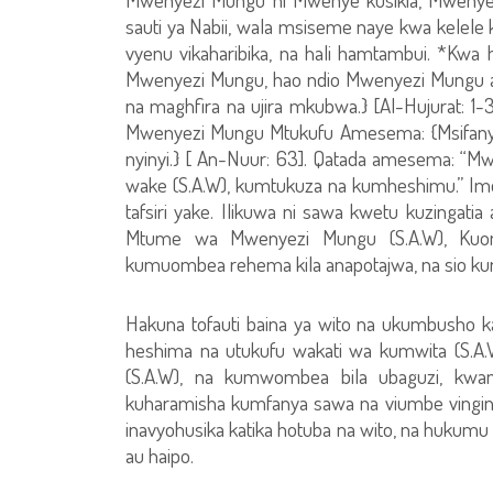
sauti ya Nabii, wala msiseme naye kwa kelele 
vyenu vikaharibika, na hali hamtambui. *Kw
Mwenyezi Mungu, hao ndio Mwenyezi Mungu 
na maghfira na ujira mkubwa.} [Al-Hujurat: 1
Mwenyezi Mungu Mtukufu Amesema: {Msifanye
nyinyi.} [ An-Nuur: 63]. Qatada amesema: “
wake (S.A.W), kumtukuza na kumheshimu.” Im
tafsiri yake. Ilikuwa ni sawa kwetu kuzinga
Mtume wa Mwenyezi Mungu (S.A.W), Kuon
kumuombea rehema kila anapotajwa, na sio kum
Hakuna tofauti baina ya wito na ukumbusho ka
heshima na utukufu wakati wa kumwita (S.A.W),
(S.A.W), na kumwombea bila ubaguzi, kw
kuharamisha kumfanya sawa na viumbe vingine 
inavyohusika katika hotuba na wito, na hukumu
au haipo.