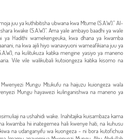
ja juu ya kuthibitisha ubwana kwa Mtume (S.A.W).” Al-
ishara kwake (S.A.W)”. Ama yale ambayo baadhi ya wale
dhi ya Hadithi wamekengeuka, kwa dhana ya kwamba
anani, na kwa ajili hiyo wanavyuoni wameafikiana juu ya
(S.A.W), na kulitukuza katika mengine yasiyo ya maneno
ia. Vile vile walikubali kutoiongeza katika kisomo na
Mwenyezi Mungu Mtukufu na haijuzu kuiongeza wala
enyezi Mungu hayawezi kulinganishwa na maneno ya
simuliaji na ushahidi wake. Inahitajika kuisambaza kama
ma kwamba hii inategemea hali kwenye hati, na kuhusu
ikiwa na udanganyifu wa kuongeza - ni bora kutofichua
sema Imamu anayemjua Mwenyezi Mungu, Abu Abdullah