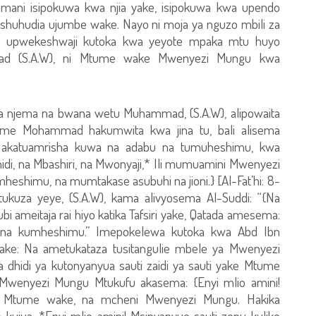
mani isipokuwa kwa njia yake, isipokuwa kwa upendo
shuhudia ujumbe wake. Nayo ni moja ya nguzo mbili za
i upwekeshwaji kutoka kwa yeyote mpaka mtu huyo
 (S.A.W), ni Mtume wake Mwenyezi Mungu kwa
 njema na bwana wetu Muhammad, (S.A.W), alipowaita
me Mohammad hakumwita kwa jina tu, bali alisema
 akatuamrisha kuwa na adabu na tumuheshimu, kwa
i, na Mbashiri, na Mwonyaji,* Ili mumuamini Mwenyezi
shimu, na mumtakase asubuhi na jioni.} [Al-Fat’hi: 8-
uza yeye, (S.A.W), kama alivyosema Al-Suddi: “{Na
 ameitaja rai hiyo katika Tafsiri yake, Qatada amesema:
na kumheshimu.” Imepokelewa kutoka kwa Abd Ibn
i yake: Na ametukataza tusitangulie mbele ya Mwenyezi
dhidi ya kutonyanyua sauti zaidi ya sauti yake Mtume
 Mwenyezi Mungu Mtukufu akasema: {Enyi mlio amini!
a Mtume wake, na mcheni Mwenyezi Mungu. Hakika
ujua. *Enyi mlio amini! Msinyanyue sauti zenu kuliko