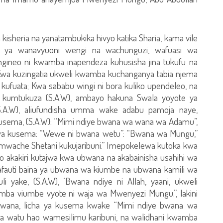
sheria na yanatambukika hivyo katika Sharia, kama vile
 ya wanavyuoni wengi na wachunguzi, wafuasi wa
ngineo ni kwamba inapendeza kuhusisha jina tukufu na
 Kwa kuzingatia ukweli kwamba kuchanganya tabia njema
 kufuata; Kwa sababu wingi ni bora kuliko upendeleo, na
a kumtukuza (S.A.W), ambayo hakuna Swala yoyote ya
(S.A.W), aliufundisha umma wake adabu pamoja naye,
kusema, (S.A.W): “Mimi ndiye bwana wa wana wa Adamu”,
a kusema: “Wewe ni bwana wetu”: “Bwana wa Mungu,”
mwache Shetani kukujaribuni.” Imepokelewa kutoka kwa
akakiri kutajwa kwa ubwana na akabainisha usahihi wa
afauti baina ya ubwana wa kiumbe na ubwana kamili wa
yake, (S.A.W), ‘Bwana ndiye ni Allah, yaani, ukweli
a viumbe vyote ni waja wa Mwenyezi Mungu.”, lakini
ana, licha ya kusema kwake “Mimi ndiye bwana wa
 watu hao wamesilimu karibuni, na walidhani kwamba