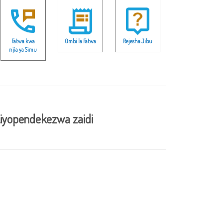
Fatwa kwa
Ombi la Fatwa
Rejesha Jibu
njia ya Simu
iyopendekezwa zaidi