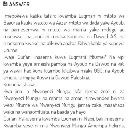
ANSWER
Imepokewa katika tafsiri: kwamba Luqman ni mtoto wa
Baauraa katika watoto wa Aazar mtoto wa dada yake Ayoub,
na pamesemwa ni mtoto wa mama yake mdogo au
mkubwa , na ameishi mpaka kuonana na Dawud A.S. na
amesoma kwake, na alikuwa anatoa Fatwa kabla ya kupewa
Utume.
Iwaje Qur`ani inasema kuwa Luqmani Mtume? Na vipi
kwamba yeye ameishi pamoja na Ayoub na Dawud na kati
ya wawili hao kuna kitambo kikubwa miaka 900, na Ayoub
amekulia miji ya Ausw na Dawud Palestina.
Kuondoa shaka:
Kwa jina la Mwenyezi Mungu, sifa njema zote ni za
Mwenyezi Mungu, na rehma na amani zimwendee bwana
wetu Mtume wa Mwenyezi Mungu, jamaa zake, masahaba
wake na wanaomfuata, na baada ya hayo:
Qur`ani haikusema kwamba Luqman ni Nabii, bali imesema:
Kwamba yeye ni mja Mwenyezi Mungu Amempa hekima,