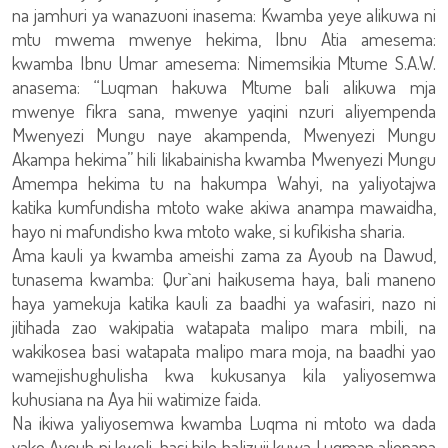
na jamhuri ya wanazuoni inasema: Kwamba yeye alikuwa ni
mtu mwema mwenye hekima, Ibnu Atia amesema:
kwamba Ibnu Umar amesema: Nimemsikia Mtume S.A.W.
anasema: “Luqman hakuwa Mtume bali alikuwa mja
mwenye fikra sana, mwenye yaqini nzuri aliyempenda
Mwenyezi Mungu naye akampenda, Mwenyezi Mungu
Akampa hekima” hili likabainisha kwamba Mwenyezi Mungu
Amempa hekima tu na hakumpa Wahyi, na yaliyotajwa
katika kumfundisha mtoto wake akiwa anampa mawaidha,
hayo ni mafundisho kwa mtoto wake, si kufikisha sharia.
Ama kauli ya kwamba ameishi zama za Ayoub na Dawud,
tunasema kwamba: Qur`ani haikusema haya, bali maneno
haya yamekuja katika kauli za baadhi ya wafasiri, nazo ni
jitihada zao wakipatia watapata malipo mara mbili, na
wakikosea basi watapata malipo mara moja, na baadhi yao
wamejishughulisha kwa kukusanya kila yaliyosemwa
kuhusiana na Aya hii watimize faida.
Na ikiwa yaliyosemwa kwamba Luqma ni mtoto wa dada
yake Ayoub ni kweli, basi hilo halizuii kuwa Luqman alionana