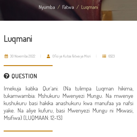
Nyumba
Fatwa
Luqmani
Luqmani
30 Novemba 2022
Ofisi ya Kutoa Fatwa ya Misri
6523
QUESTION
Imekuja katika Qur`ani: {Na tulimpa Luqman hikima,
tukamwambia: Mshukuru Mwenyezi Mungu. Na mwenye
kushukuru basi hakika anashukuru kwa manufaa ya nafsi
yake. Na aliye kufuru, basi Mwenyezi Mungu ni Mkwasi,
Msifiwa} [LUQMAAN: 12-13]