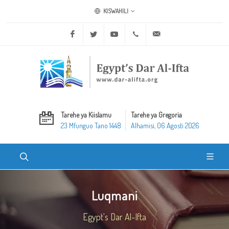
KISWAHILI
Facebook
Twitter
Youtube
+20 2 25970400
ask@dar-alifta.org
Tarehe ya Kiislamu
Tarehe ya Gregoria
23 Mfunguo Tano 1448
Alhamisi, 06 Agosti 2026
Luqmani
Egypt's Dar Al-Ifta