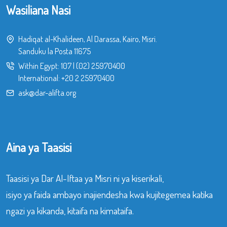
Wasiliana Nasi
Hadiqat al-Khalideen, Al Darassa, Kairo, Misri.
Sanduku la Posta 11675
Within Egypt:
107
|
(02) 25970400
International:
+20 2 25970400
ask@dar-alifta.org
Aina ya Taasisi
Taasisi ya Dar Al-Iftaa ya Misri ni ya kiserikali,
isiyo ya faida ambayo inajiendesha kwa kujitegemea katika
ngazi ya kikanda, kitaifa na kimataifa.