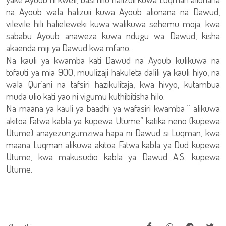
na Ayoub wala halizuii kuwa Ayoub alionana na Dawud,
vilevile hili halieleweki kuwa walikuwa sehemu moja; kwa
sababu Ayoub anaweza kuwa ndugu wa Dawud, kisha
akaenda miji ya Dawud kwa mfano.
Na kauli ya kwamba kati Dawud na Ayoub kulikuwa na
tofauti ya mia 900, muulizaji hakuleta dalili ya kauli hiyo, na
wala Qur`ani na tafsiri hazikulitaja, kwa hivyo, kutambua
muda ulio kati yao ni vigumu kuthibitisha hilo.
Na maana ya kauli ya baadhi ya wafasiri kwamba “ alikuwa
akitoa Fatwa kabla ya kupewa Utume” katika neno (kupewa
Utume) anayezungumziwa hapa ni Dawud si Luqman, kwa
maana Luqman alikuwa akitoa Fatwa kabla ya Dud kupewa
Utume, kwa makusudio kabla ya Dawud A.S. kupewa
Utume.