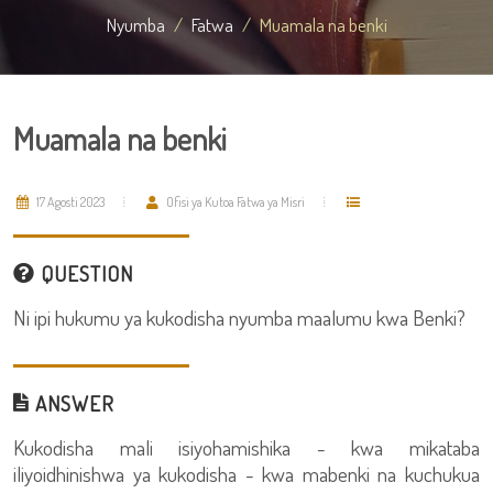
Nyumba
Fatwa
Muamala na benki
Muamala na benki
17 Agosti 2023
Ofisi ya Kutoa Fatwa ya Misri
QUESTION
Ni ipi hukumu ya kukodisha nyumba maalumu kwa Benki?
ANSWER
Kukodisha mali isiyohamishika - kwa mikataba
iliyoidhinishwa ya kukodisha - kwa mabenki na kuchukua