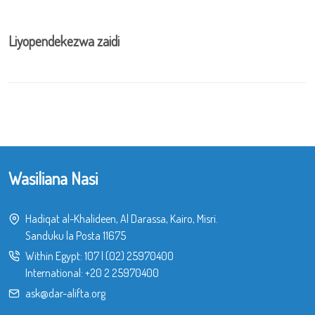
Liyopendekezwa zaidi
Wasiliana Nasi
Hadiqat al-Khalideen, Al Darassa, Kairo, Misri.
Sanduku la Posta 11675
Within Egypt:
107
|
(02) 25970400
International:
+20 2 25970400
ask@dar-alifta.org