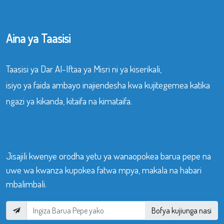
Aina ya Taasisi
Taasisi ya Dar Al-Iftaa ya Misri ni ya kiserikali,
isiyo ya faida ambayo inajiendesha kwa kujitegemea katika
ngazi ya kikanda, kitaifa na kimataifa.
Jisajili kwenye orodha yetu ya wanaopokea barua pepe na
uwe wa kwanza kupokea fatwa mpya, makala na habari
mbalimbali.
Bofya kujiunga nasi