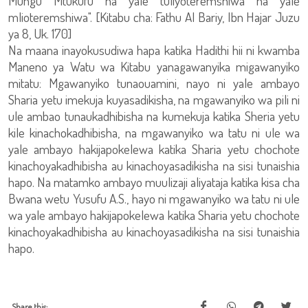
Mungu Mtukufu na yale tuliyoteremshiwa na yale
mlioteremshiwa". [Kitabu cha: Fathu Al Bariy, Ibn Hajar Juzu
ya 8, Uk. 170]
Na maana inayokusudiwa hapa katika Hadithi hii ni kwamba
Maneno ya Watu wa Kitabu yanagawanyika migawanyiko
mitatu: Mgawanyiko tunaouamini, nayo ni yale ambayo
Sharia yetu imekuja kuyasadikisha, na mgawanyiko wa pili ni
ule ambao tunaukadhibisha na kumekuja katika Sheria yetu
kile kinachokadhibisha, na mgawanyiko wa tatu ni ule wa
yale ambayo hakijapokelewa katika Sharia yetu chochote
kinachoyakadhibisha au kinachoyasadikisha na sisi tunaishia
hapo. Na matamko ambayo muulizaji aliyataja katika kisa cha
Bwana wetu Yusufu A.S., hayo ni mgawanyiko wa tatu ni ule
wa yale ambayo hakijapokelewa katika Sharia yetu chochote
kinachoyakadhibisha au kinachoyasadikisha na sisi tunaishia
hapo.
Share this: