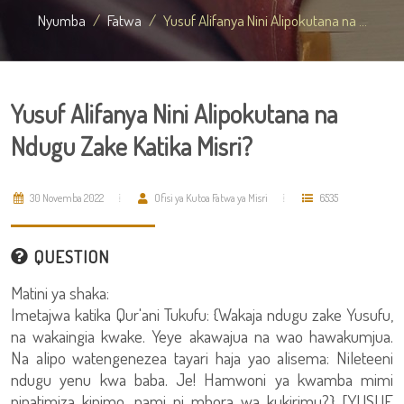
Nyumba
Fatwa
Yusuf Alifanya Nini Alipokutana na ...
Yusuf Alifanya Nini Alipokutana na
Ndugu Zake Katika Misri?
30 Novemba 2022
Ofisi ya Kutoa Fatwa ya Misri
6535
QUESTION
Matini ya shaka:
Imetajwa katika Qur'ani Tukufu: {Wakaja ndugu zake Yusufu,
na wakaingia kwake. Yeye akawajua na wao hawakumjua.
Na alipo watengenezea tayari haja yao alisema: Nileteeni
ndugu yenu kwa baba. Je! Hamwoni ya kwamba mimi
ninatimiza kipimo, nami ni mbora wa kukirimu?} [YUSUF