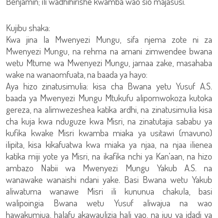
Benjamin; ili wadhihirishe kwamba wao sio majasusi.
Kujibu shaka:
Kwa jina la Mwenyezi Mungu, sifa njema zote ni za
Mwenyezi Mungu, na rehma na amani zimwendee bwana
wetu Mtume wa Mwenyezi Mungu, jamaa zake, masahaba
wake na wanaomfuata, na baada ya hayo:
Aya hizo zinatusimulia: kisa cha Bwana yetu Yusuf A.S.
baada ya Mwenyezi Mungu Mtukufu alipomwokoza kutoka
gereza, na alimwezeshea katika ardhi, na zinatusimulia kisa
cha kuja kwa nduguze kwa Misri, na zinatutajia sababu ya
kufika kwake Misri kwamba miaka ya usitawi (mavuno)
ilipita, kisa kikafuatwa kwa miaka ya njaa, na njaa ilienea
katika miji yote ya Misri, na ikafika nchi ya Kan'aan, na hizo
ambazo Nabii wa Mwenyezi Mungu Yakub A.S. na
wanawake wanaishi ndani yake. Basi Bwana wetu Yakub
aliwatuma wanawe Misri ili kununua chakula, basi
walipoingia Bwana wetu Yusuf aliwajua na wao
hawakumjua, halafu akawaulizia hali yao, na juu ya idadi ya