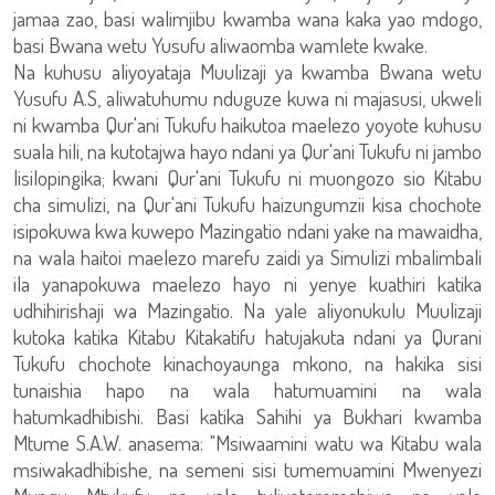
jamaa zao, basi walimjibu kwamba wana kaka yao mdogo,
basi Bwana wetu Yusufu aliwaomba wamlete kwake.
Na kuhusu aliyoyataja Muulizaji ya kwamba Bwana wetu
Yusufu A.S, aliwatuhumu nduguze kuwa ni majasusi, ukweli
ni kwamba Qur'ani Tukufu haikutoa maelezo yoyote kuhusu
suala hili, na kutotajwa hayo ndani ya Qur'ani Tukufu ni jambo
lisilopingika; kwani Qur'ani Tukufu ni muongozo sio Kitabu
cha simulizi, na Qur'ani Tukufu haizungumzii kisa chochote
isipokuwa kwa kuwepo Mazingatio ndani yake na mawaidha,
na wala haitoi maelezo marefu zaidi ya Simulizi mbalimbali
ila yanapokuwa maelezo hayo ni yenye kuathiri katika
udhihirishaji wa Mazingatio. Na yale aliyonukulu Muulizaji
kutoka katika Kitabu Kitakatifu hatujakuta ndani ya Qurani
Tukufu chochote kinachoyaunga mkono, na hakika sisi
tunaishia hapo na wala hatumuamini na wala
hatumkadhibishi. Basi katika Sahihi ya Bukhari kwamba
Mtume S.A.W. anasema: "Msiwaamini watu wa Kitabu wala
msiwakadhibishe, na semeni sisi tumemuamini Mwenyezi