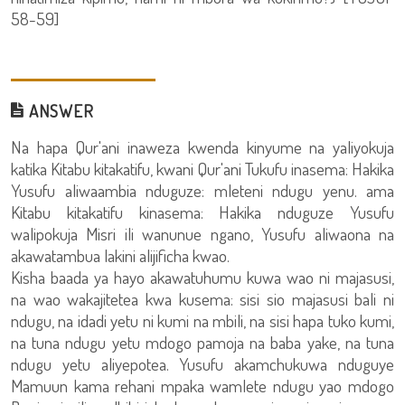
58-59]
ANSWER
Na hapa Qur'ani inaweza kwenda kinyume na yaliyokuja
katika Kitabu kitakatifu, kwani Qur'ani Tukufu inasema: Hakika
Yusufu aliwaambia nduguze: mleteni ndugu yenu. ama
Kitabu kitakatifu kinasema: Hakika nduguze Yusufu
walipokuja Misri ili wanunue ngano, Yusufu aliwaona na
akawatambua lakini alijificha kwao.
Kisha baada ya hayo akawatuhumu kuwa wao ni majasusi,
na wao wakajitetea kwa kusema: sisi sio majasusi bali ni
ndugu, na idadi yetu ni kumi na mbili, na sisi hapa tuko kumi,
na tuna ndugu yetu mdogo pamoja na baba yake, na tuna
ndugu yetu aliyepotea. Yusufu akamchukuwa nduguye
Mamuun kama rehani mpaka wamlete ndugu yao mdogo