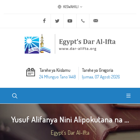
KISWAHILI
Facebook
Twitter
Youtube
+20 2 25970400
ask@dar-alifta.org
Tarehe ya Kiislamu
Tarehe ya Gregoria
24 Mfunguo Tano 1448
Ijumaa, 07 Agosti 2026
Yusuf Alifanya Nini Alipokutana na ...
Egypt's Dar Al-Ifta