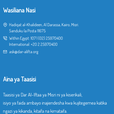
Wasiliana Nasi
Hadiqat al-Khalideen, Al Darassa, Kairo, Misri.
Sanduku la Posta 11675
Within Egypt:
107
|
(02) 25970400
International:
+20 2 25970400
ask@dar-alifta.org
Aina ya Taasisi
Taasisi ya Dar Al-Iftaa ya Misri ni ya kiserikali,
isiyo ya faida ambayo inajiendesha kwa kujitegemea katika
ngazi ya kikanda, kitaifa na kimataifa.