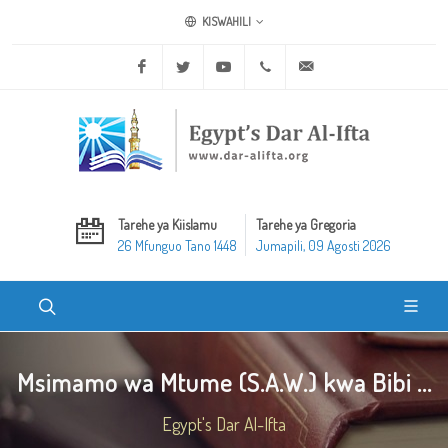
KISWAHILI
Facebook
Twitter
Youtube
+20 2 25970400
ask@dar-alifta.org
Tarehe ya Kiislamu
Tarehe ya Gregoria
26 Mfunguo Tano 1448
Jumapili, 09 Agosti 2026
Msimamo wa Mtume (S.A.W.) kwa Bibi ...
Egypt's Dar Al-Ifta