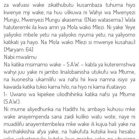
za wafuasi wake zikathubutu kusambaza tuhuma hiyo
kwenye mji wake, na huu ulikuwa ni Wahyi wa Mwenyezi
Mungu, Mwenyezi Mungu akasema: {(Nao watasema:) Wala
hatuteremki ila kwa amri ya Mola wako Mlezi. Ni yake Yeye
yaliyoko mbele yetu na yaliyoko nyuma yetu, na yaliyomo
katikati ya hayo. Na Mola wako Mlezi si mwenye kusahau}
[Maryam: 64]
Nabii mwalimu
Na katika msimamo wake – S.A.W. – kabla ya kuteremshwa
wahyi juu yake ni jambo linalobainisha utukufu wa Mtume,
na kuonesha ukamilifu wa nafsi hii kwa namna isiyo ya
kawaida katika tukio kama hilo, na hiyo ni kama ifuatavyo:
1- Uwiano wa kipekee uliodhihirika katika nafsi ya Mtume
(S.A.W.).
Ni mume aliyedhurika na Hadithi hii, ambayo kuhusu mke
wake anayempenda sana zaidi kuliko watu wote, naye ni
muadilifu anayemtembelea mke wake ili kujua hali yake na
kumhakikishia afya yake, na hakufuta kutoka kwa hesabu
yake yaliyotangulia kutoka kwa maisha yake na uhusiano