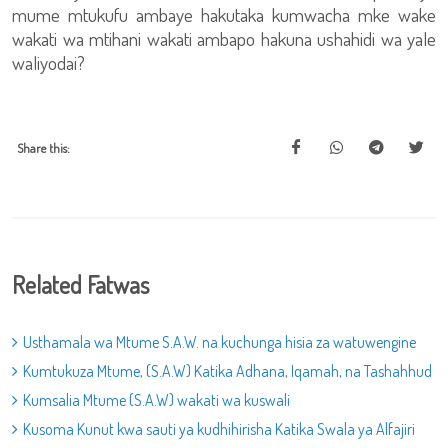
mume mtukufu ambaye hakutaka kumwacha mke wake
wakati wa mtihani wakati ambapo hakuna ushahidi wa yale
waliyodai?
Share this:
Related Fatwas
Usthamala wa Mtume S.A.W. na kuchunga hisia za watuwengine
Kumtukuza Mtume, (S.A.W) Katika Adhana, Iqamah, na Tashahhud
Kumsalia Mtume (S.A.W) wakati wa kuswali
Kusoma Kunut kwa sauti ya kudhihirisha Katika Swala ya Alfajiri