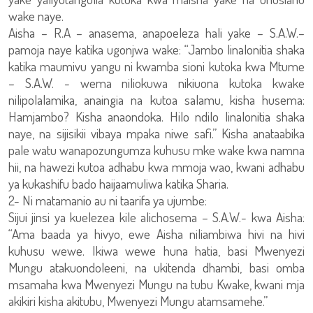
wake naye.
Aisha – R.A – anasema, anapoeleza hali yake – S.A.W.–
pamoja naye katika ugonjwa wake: “Jambo linalonitia shaka
katika maumivu yangu ni kwamba sioni kutoka kwa Mtume
– S.A.W. - wema niliokuwa nikiuona kutoka kwake
nilipolalamika, anaingia na kutoa salamu, kisha husema:
Hamjambo? Kisha anaondoka. Hilo ndilo linalonitia shaka
naye, na sijisikii vibaya mpaka niwe safi.” Kisha anataabika
pale watu wanapozungumza kuhusu mke wake kwa namna
hii, na hawezi kutoa adhabu kwa mmoja wao, kwani adhabu
ya kukashifu bado haijaamuliwa katika Sharia.
2- Ni matamanio au ni taarifa ya ujumbe:
Sijui jinsi ya kuelezea kile alichosema – S.A.W.- kwa Aisha:
“Ama baada ya hivyo, ewe Aisha niliambiwa hivi na hivi
kuhusu wewe. Ikiwa wewe huna hatia, basi Mwenyezi
Mungu atakuondoleeni, na ukitenda dhambi, basi omba
msamaha kwa Mwenyezi Mungu na tubu Kwake, kwani mja
akikiri kisha akitubu, Mwenyezi Mungu atamsamehe.”