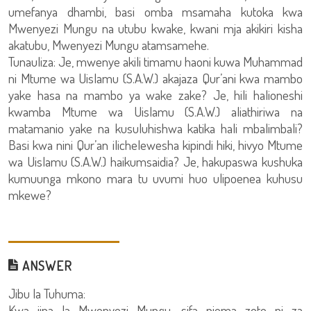
umefanya dhambi, basi omba msamaha kutoka kwa
Mwenyezi Mungu na utubu kwake, kwani mja akikiri kisha
akatubu, Mwenyezi Mungu atamsamehe.
Tunauliza: Je, mwenye akili timamu haoni kuwa Muhammad
ni Mtume wa Uislamu (S.A.W.) akajaza Qur’ani kwa mambo
yake hasa na mambo ya wake zake? Je, hili halioneshi
kwamba Mtume wa Uislamu (S.A.W.) aliathiriwa na
matamanio yake na kusuluhishwa katika hali mbalimbali?
Basi kwa nini Qur’an ilichelewesha kipindi hiki, hivyo Mtume
wa Uislamu (S.A.W.) haikumsaidia? Je, hakupaswa kushuka
kumuunga mkono mara tu uvumi huo ulipoenea kuhusu
mkewe?
ANSWER
Jibu la Tuhuma:
Kwa jina la Mwenyezi Mungu, sifa njema zote ni za