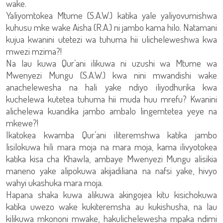
wake.
Yaliyomtokea Mtume (S.A.W.) katika yale yaliyovumishwa
kuhusu mke wake Aisha (R.A.) ni jambo kama hilo. Natamani
kujua kwanini utetezi wa tuhuma hii ulicheleweshwa kwa
mwezi mzima?!
Na lau kuwa Qur’ani ilikuwa ni uzushi wa Mtume wa
Mwenyezi Mungu (S.A.W.) kwa nini mwandishi wake
anachelewesha na hali yake ndiyo iliyodhurika kwa
kuchelewa kutetea tuhuma hii muda huu mrefu? Kwanini
alichelewa kuandika jambo ambalo lingemtetea yeye na
mkewe?!
Ikatokea kwamba Qur’ani iliteremshwa katika jambo
lisilokuwa hili mara moja na mara moja, kama ilivyotokea
katika kisa cha Khawla, ambaye Mwenyezi Mungu alisikia
maneno yake alipokuwa akijadiliana na nafsi yake, hivyo
wahyi ukashuka mara moja.
Hapana shaka kuwa alikuwa akingojea kitu kisichokuwa
katika uwezo wake kukiteremsha au kukishusha, na lau
kilikuwa mkononi mwake, hakulichelewesha mpaka ndimi