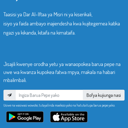
Taasisi ya Dar Al-Iftaa ya Misri ni ya kiserikali,
isiyo ya faida ambayo inajiendesha kwa kujitegemea katika
ngazi ya kikanda, kitaifa na kimataifa.
Jisajili kwenye orodha yetu ya wanaopokea barua pepe na
uwe wa kwanza kupokea fatwa mpya, makala na habari
mbalimbali.
Bofya kujiunga nasi
Usiwe na wasiwasi wowote, tutayalinda maelezo yako na hatutaitupa barua pepe yako.