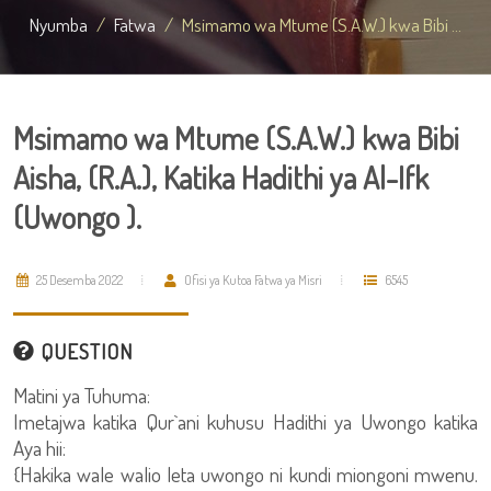
Nyumba
Fatwa
Msimamo wa Mtume (S.A.W.) kwa Bibi ...
Msimamo wa Mtume (S.A.W.) kwa Bibi
Aisha, (R.A.), Katika Hadithi ya Al-Ifk
(Uwongo ).
25 Desemba 2022
Ofisi ya Kutoa Fatwa ya Misri
6545
QUESTION
Matini ya Tuhuma:
Imetajwa katika Qur`ani kuhusu Hadithi ya Uwongo katika
Aya hii:
{Hakika wale walio leta uwongo ni kundi miongoni mwenu.