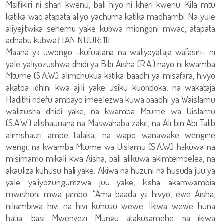
Msifikiri ni shari kwenu, bali hiyo ni kheri kwenu. Kila mtu
katika wao atapata aliyo yachuma katika madhambi. Na yule
aliyejitwika sehemu yake kubwa miongoni mwao, atapata
adhabu kubwa} [AN NUUR: 11].
Maana ya uwongo –kufuatana na waliyoyataja wafasiri- ni
yale yaliyozushwa dhidi ya Bibi Aisha (R.A.) nayo ni kwamba
Mtume (S.A.W.) alimchukua katika baadhi ya misafara, hivyo
akatoa idhini kwa ajili yake usiku kuondoka, na wakataja
Hadithi ndefu ambayo imeelezwa kuwa baadhi ya Waislamu
walizusha dhidi yake, na kwamba Mtume wa Uislamu
(S.A.W.) alishauriana na Maswahaba zake, na Ali bin Abi Talib
alimshauri ampe talaka, na wapo wanawake wengine
wengi, na kwamba Mtume wa Uislamu (S.A.W.) hakuwa na
misimamo mikali kwa Aisha, bali alikuwa akimtembelea, na
akauliza kuhusu hali yake. Akiwa na huzuni na husuda juu ya
yale yaliyozungumzwa juu yake, kisha akamwambia
mwishoni mwa jambo: “Ama baada ya hivyo, ewe Aisha,
niliambiwa hivi na hivi kuhusu wewe. Ikiwa wewe huna
hatia, basi Mwenyezi Mungu atakusamehe, na ikiwa