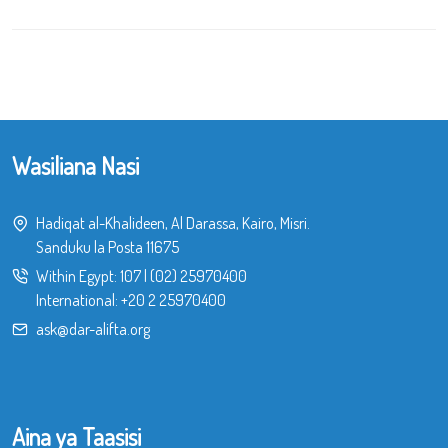
Wasiliana Nasi
Hadiqat al-Khalideen, Al Darassa, Kairo, Misri.
Sanduku la Posta 11675
Within Egypt:
107
|
(02) 25970400
International:
+20 2 25970400
ask@dar-alifta.org
Aina ya Taasisi