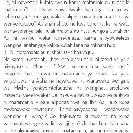
Je, hii inawezaje kutafsiriwa ni kama matamnio au ni zao la
matamnio?! Je, ilikuwa sawa kwake kufunga mlango wa
rehema ya kimungu, wakati alipotumwa kupokea toba ya
wenye kutubu? Au anamshutumu kwa tuhuma, kama watu
wanavyofanya bila kujali maisha au hata kungoja ushahidi?
Au ni wajibu wake kumweleza, kama alivyowaeleza
wengine, anafanyaje katika kukabiliana na mtihani huo?
3- Ni matamanio au ni shauku ya hali ya juu:
Na kama ukistaajabu, basi cha ajabu zaidi ni tafsiri ya yale
aliyoyasema Mtume -S.A.W.- kuhusu mke wake msafi
kwamba hali ilikuwa ni matamanio ya mwili. Na yale
yaliyokuwa na Aisha na hayakuwa na wanawake wengine
wa Madina yanayomtofautisha na wengine, isipokuwa
mapenzi yake kwake? Je, hakuwa katika uwezo wake ikiwa
ni matamanio - pale aliponasihiwa na Ibn Abi Talib kuoa
mwanawake mwingine - kama alivyosema – wananwake
wengine ni wengi? Je, hakuweza kumwacha na kuoa
wanawali wengine waliojaza jiji hilo? Je, hali hii ni kutokana
na ile iliyodaiwa kuwa ni matamanio, au ni mapenzi ya