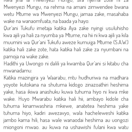
Mwenyezi Mungu, na rehma na amani zimwendee bwana
wetu Mtume wa Mwenyezi Mungu, jamaa zake, masahaba
wake na wanaomfuata, na baada ya hayo:
Qur’ani Tukufu imetaja katika Aya zake nyingi usuluhisho
kwa ajili ya hali za nyumba ya Mtume, na hii ni kwa ajili ya kila
muumini wa Qur’ani Tukufu aweze kumuiga Mtume (S.A.W.)
katika hali zake zote, hata katika hali zake za nyumbani na
pamoja na wake zake.
Hadithi ya Uwongo ni dalili ya kwamba Qur’ani si kitabu cha
mwanadamu:
Katika mazingira ya Waarabu, mtu hudhuriwa na madhara
yoyote kutokana na shutuma kidogo zinazoathiri heshima
yake, hasa ikiwa anashuku kuwa tuhuma hiyo ni kwa mke
wake. Huyo Mwarabu katika hali hii, ambayo kidole cha
tuhuma kinamwashiria mkewe, anatetea heshima yake
tuhuma hiyo, kadiri awezavyo, wala hacheleweshi katika
jambo kama hili, hasa wale wanaodai heshima au uongozi
miongoni mwao. au kuwa na ushawishi fulani kwa watu