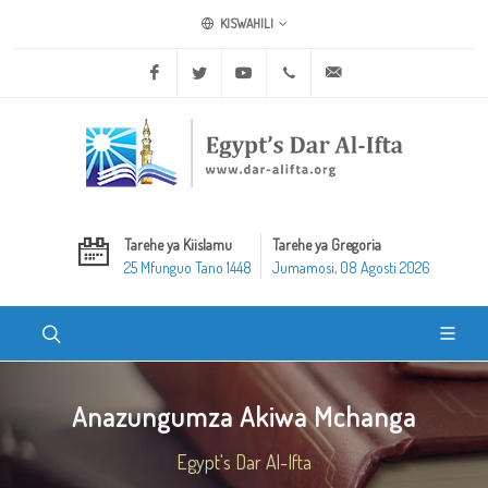
KISWAHILI
Facebook
Twitter
Youtube
+20 2 25970400
ask@dar-alifta.org
Tarehe ya Kiislamu
Tarehe ya Gregoria
25 Mfunguo Tano 1448
Jumamosi, 08 Agosti 2026
Anazungumza Akiwa Mchanga
Egypt's Dar Al-Ifta