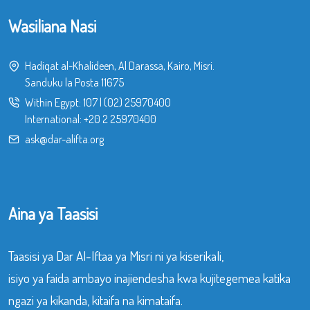
Wasiliana Nasi
Hadiqat al-Khalideen, Al Darassa, Kairo, Misri.
Sanduku la Posta 11675
Within Egypt:
107
|
(02) 25970400
International:
+20 2 25970400
ask@dar-alifta.org
Aina ya Taasisi
Taasisi ya Dar Al-Iftaa ya Misri ni ya kiserikali,
isiyo ya faida ambayo inajiendesha kwa kujitegemea katika
ngazi ya kikanda, kitaifa na kimataifa.