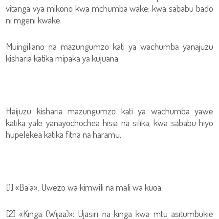
vitanga vya mikono kwa mchumba wake; kwa sababu bado
ni mgeni kwake.
Muingiliano na mazungumzo kati ya wachumba yanajuzu
kisharia katika mipaka ya kujuana.
Haijuzu kisharia mazungumzo kati ya wachumba yawe
katika yale yanayochochea hisia na silika; kwa sababu hiyo
hupelekea katika fitna na haramu.
[1] «Ba'a»: Uwezo wa kimwili na mali wa kuoa.
[2] «Kinga (Wijaa)»: Ujasiri na kinga kwa mtu asitumbukie