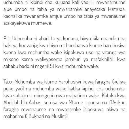
uchumba ni kipindi cha kujuana kati yao, ili mwanamume
ajue umbo na tabia ya mwanamke anayetaka kumuoa,
kadhalika mwanamke amjue umbo na tabia ya mwanaume
atakayekuwa mumewe.
Pili: Uchumba ni ahadi tu ya kuoana, hivyo kila upande una
haki ya kuuvunja; kwa hiyo mchumba wa kiume haruhusiwi
kuona kwa mchumba wake isipokuwa uso na vitanga vya
mikono kama walivyosema jamhuri ya mafakihi[4]; kwa
sababu bado ni mgeni[5] kwa mchumba wake.
Tatu: Mchumba wa kiume haruhusiwi kuwa faragha (kukaa
peke yao) na mchumba wake katika kipindi cha uchumba;
kwa sababu si miongoni mwa maharimu wake. Kutoka kwa
Abdillah bin Abbas, kutoka kwa Mtume amesema: ((Asikae
faragha mwanaume na mwanamke isipokuwa akiwa na
maharimu)) Bukhari na Muslim).