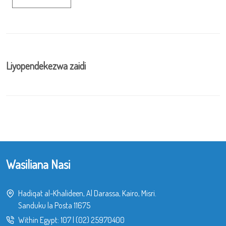
Liyopendekezwa zaidi
Wasiliana Nasi
Hadiqat al-Khalideen, Al Darassa, Kairo, Misri.
Sanduku la Posta 11675
Within Egypt:
107
|
(02) 25970400