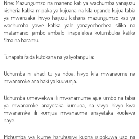
Nne: Mazungumzo na maneno kati ya wachumba yanajuzu
kisheria katika mipaka ya kujuana na kila upande kujua tabia
ya mwenzake, hivyo haijuzu kisharia mazungumzo kati ya
wachumba yawe katika yale yanayochochea silika na
matamanio; jambo ambalo linapelekea kutumbukia katika
fitna na haramu.
Tunapata faida kutokana na yaliyotangulia:
Uchumba ni ahadi tu ya ndoa, hivyo kila mwanaume na
mwanamke ana haki ya kuuvunja.
Uchumba umewekwa ili mwanamume ajue umbo na tabia
ya mwanamke anayetaka kumuoa, na vivyo hivyo kwa
mwanamke ili kumjua mwanaume anayetaka kuolewa
naye.
Mchumba wa kiume haruhusiwi kuona isipokuwa uso na