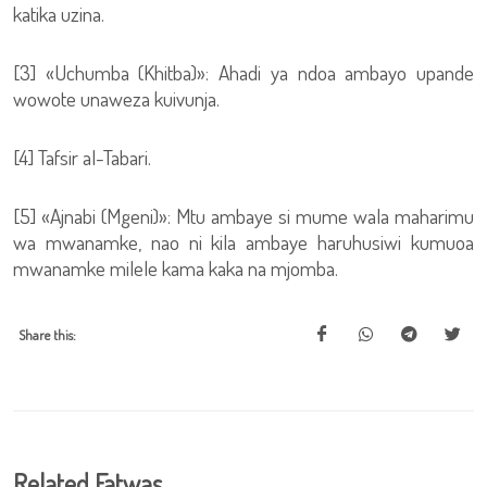
katika uzina.
[3] «Uchumba (Khitba)»: Ahadi ya ndoa ambayo upande
wowote unaweza kuivunja.
[4] Tafsir al-Tabari.
[5] «Ajnabi (Mgeni)»: Mtu ambaye si mume wala maharimu
wa mwanamke, nao ni kila ambaye haruhusiwi kumuoa
mwanamke milele kama kaka na mjomba.
Share this:
Related Fatwas