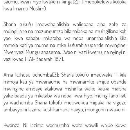
saumu, kwani hiyo kwake ni kinga[2]» (Imepokelewa kutoka
kwa Imamu Muslim).
Sharia tukufu imewahalalishia waliooana aina zote za
muingiliano na mazungumzo bila mipaka na muingiliano kati
yao, kwa sababu mkataba wa ndoa unamhalalishia kila
mmoja kati ya mume na mke kufurahia upande mwingine;
Mwenyezi Mungu anasema: {Wao ni vazi kwenu, na nyinyi ni
vazi kwao.} [Al-Baqarah: 187].
Ama kuhusu uchumba[3]: Sharia tukufu imeuweka ili kila
mmoja kati ya mwanaume na mwanamke amjue upande
mwingine ambaye atakuwa mshirika wake katika maisha
yake baada ya mkataba wa ndoa; kwa hiyo, muingiliano kati
ya wachumba Sharia tukufu imeuwekea mipaka na vigezo
ambavyo ni lazima kushikamana navyo, miongoni mwake ni:
Kwanza: Ni lazima wachumba wote wawili wajue kuwa