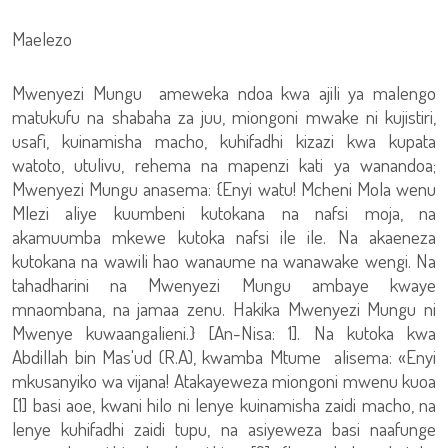
Maelezo
Mwenyezi Mungu ameweka ndoa kwa ajili ya malengo
matukufu na shabaha za juu, miongoni mwake ni kujistiri,
usafi, kuinamisha macho, kuhifadhi kizazi kwa kupata
watoto, utulivu, rehema na mapenzi kati ya wanandoa;
Mwenyezi Mungu anasema: {Enyi watu! Mcheni Mola wenu
Mlezi aliye kuumbeni kutokana na nafsi moja, na
akamuumba mkewe kutoka nafsi ile ile. Na akaeneza
kutokana na wawili hao wanaume na wanawake wengi. Na
tahadharini na Mwenyezi Mungu ambaye kwaye
mnaombana, na jamaa zenu. Hakika Mwenyezi Mungu ni
Mwenye kuwaangalieni.} [An-Nisa: 1]. Na kutoka kwa
Abdillah bin Mas'ud (R.A), kwamba Mtume alisema: «Enyi
mkusanyiko wa vijana! Atakayeweza miongoni mwenu kuoa
[1] basi aoe, kwani hilo ni lenye kuinamisha zaidi macho, na
lenye kuhifadhi zaidi tupu, na asiyeweza basi naafunge