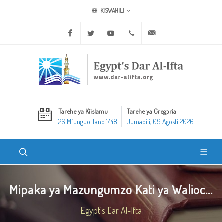
KISWAHILI
Facebook
Twitter
Youtube
+20 2 25970400
ask@dar-alifta.org
Tarehe ya Kiislamu
Tarehe ya Gregoria
26 Mfunguo Tano 1448
Jumapili, 09 Agosti 2026
Mipaka ya Mazungumzo Kati ya Walioc...
Egypt's Dar Al-Ifta