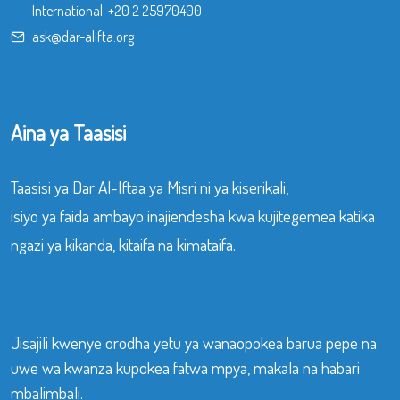
International:
+20 2 25970400
ask@dar-alifta.org
Aina ya Taasisi
Taasisi ya Dar Al-Iftaa ya Misri ni ya kiserikali,
isiyo ya faida ambayo inajiendesha kwa kujitegemea katika
ngazi ya kikanda, kitaifa na kimataifa.
Jisajili kwenye orodha yetu ya wanaopokea barua pepe na
uwe wa kwanza kupokea fatwa mpya, makala na habari
mbalimbali.