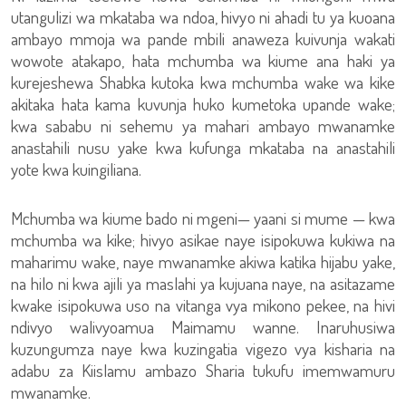
utangulizi wa mkataba wa ndoa, hivyo ni ahadi tu ya kuoana
ambayo mmoja wa pande mbili anaweza kuivunja wakati
wowote atakapo, hata mchumba wa kiume ana haki ya
kurejeshewa Shabka kutoka kwa mchumba wake wa kike
akitaka hata kama kuvunja huko kumetoka upande wake;
kwa sababu ni sehemu ya mahari ambayo mwanamke
anastahili nusu yake kwa kufunga mkataba na anastahili
yote kwa kuingiliana.
Mchumba wa kiume bado ni mgeni— yaani si mume — kwa
mchumba wa kike; hivyo asikae naye isipokuwa kukiwa na
maharimu wake, naye mwanamke akiwa katika hijabu yake,
na hilo ni kwa ajili ya maslahi ya kujuana naye, na asitazame
kwake isipokuwa uso na vitanga vya mikono pekee, na hivi
ndivyo walivyoamua Maimamu wanne. Inaruhusiwa
kuzungumza naye kwa kuzingatia vigezo vya kisharia na
adabu za Kiislamu ambazo Sharia tukufu imemwamuru
mwanamke.