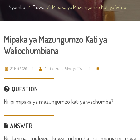
Nyumba
Fatwa
Mipaka ya Mazungumzo Kati ya Walioc...
Mipaka ya Mazungumzo Kati ya
Waliochumbiana
24 Mei 2026
Ofisi ya Kutoa Fatwa ya Misri
QUESTION
Ni ipi mipaka ya mazungumzo kati ya wachumba?
ANSWER
Ni lazima tuelewe kuwa uchumba ni miongoni mwa