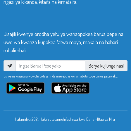
ngazi ya kikanda, kitaifa na kimataifa.
Jisajili kwenye orodha yetu ya wanaopokea barua pepe na
uwe wa kwanza kupokea fatwa mpya, makala na habari
mbalimbali.
Bofya kujiunga nasi
Usiwe na wasiwasi wowote, tutayalinda maelezo yako na hatutaitupa barua pepe yako.
Hakimiliki 2021. Haki zote zimehifadhiwa kwa Dar al-Iftaa ya Misri