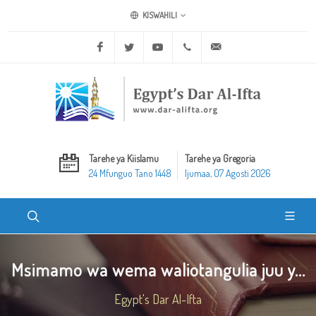
KISWAHILI
Facebook
Twitter
Youtube
+20 2 25970400
ask@dar-alifta.org
Tarehe ya Kiislamu
Tarehe ya Gregoria
24 Mfunguo Tano 1448
Ijumaa, 07 Agosti 2026
Msimamo wa wema waliotangulia juu y...
Egypt's Dar Al-Ifta