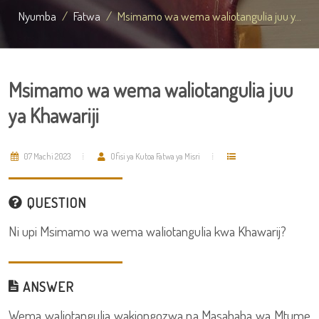
Nyumba
Fatwa
Msimamo wa wema waliotangulia juu y...
Msimamo wa wema waliotangulia juu
ya Khawariji
07 Machi 2023
Ofisi ya Kutoa Fatwa ya Misri
QUESTION
Ni upi Msimamo wa wema waliotangulia kwa Khawarij?
ANSWER
Wema waliotangulia wakiongozwa na Masahaba wa Mtume