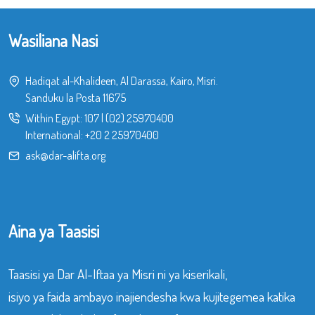
Wasiliana Nasi
Hadiqat al-Khalideen, Al Darassa, Kairo, Misri.
Sanduku la Posta 11675
Within Egypt:
107
|
(02) 25970400
International:
+20 2 25970400
ask@dar-alifta.org
Aina ya Taasisi
Taasisi ya Dar Al-Iftaa ya Misri ni ya kiserikali,
isiyo ya faida ambayo inajiendesha kwa kujitegemea katika