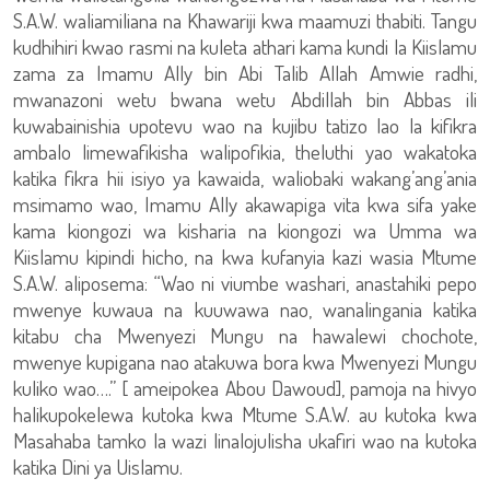
S.A.W. waliamiliana na Khawariji kwa maamuzi thabiti. Tangu
kudhihiri kwao rasmi na kuleta athari kama kundi la Kiislamu
zama za Imamu Ally bin Abi Talib Allah Amwie radhi,
mwanazoni wetu bwana wetu Abdillah bin Abbas ili
kuwabainishia upotevu wao na kujibu tatizo lao la kifikra
ambalo limewafikisha walipofikia, theluthi yao wakatoka
katika fikra hii isiyo ya kawaida, waliobaki wakang’ang’ania
msimamo wao, Imamu Ally akawapiga vita kwa sifa yake
kama kiongozi wa kisharia na kiongozi wa Umma wa
Kiislamu kipindi hicho, na kwa kufanyia kazi wasia Mtume
S.A.W. aliposema: “Wao ni viumbe washari, anastahiki pepo
mwenye kuwaua na kuuwawa nao, wanalingania katika
kitabu cha Mwenyezi Mungu na hawalewi chochote,
mwenye kupigana nao atakuwa bora kwa Mwenyezi Mungu
kuliko wao….” [ ameipokea Abou Dawoud], pamoja na hivyo
halikupokelewa kutoka kwa Mtume S.A.W. au kutoka kwa
Masahaba tamko la wazi linalojulisha ukafiri wao na kutoka
katika Dini ya Uislamu.