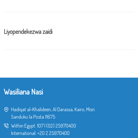
Liyopendekezwa zaidi
Wasiliana Nasi
Hadiqat al-Khalideen, Al Darassa, Kairo, Misri.
Sanduku la Posta 11675
Within Egypt:
107
|
(02) 25970400
International:
+20 2 25970400