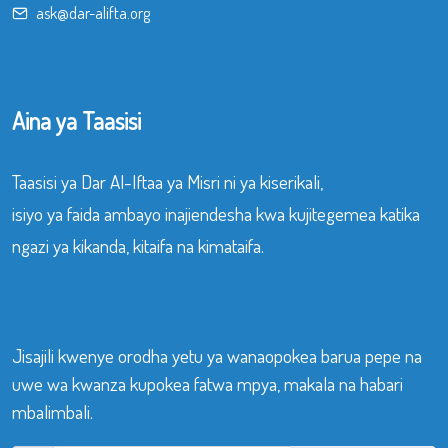
ask@dar-alifta.org
Aina ya Taasisi
Taasisi ya Dar Al-Iftaa ya Misri ni ya kiserikali,
isiyo ya faida ambayo inajiendesha kwa kujitegemea katika
ngazi ya kikanda, kitaifa na kimataifa.
Jisajili kwenye orodha yetu ya wanaopokea barua pepe na
uwe wa kwanza kupokea fatwa mpya, makala na habari
mbalimbali.