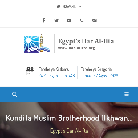
KISWAHILI
Facebook
Twitter
Youtube
+20 2 25970400
ask@dar-alifta.org
Tarehe ya Kiislamu
Tarehe ya Gregoria
24 Mfunguo Tano 1448
Ijumaa, 07 Agosti 2026
Kundi la Muslim Brotherhood (Ikhwan...
Egypt's Dar Al-Ifta