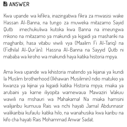
ANSWER
Kwa upande wa kifikra, inazingatiwa fikra za mwasisi wake
Hassan Al-Banna, na tungo za muweka mitazamo Sayid
Qutb imechukuliwa kutoka kwa Banna na imeungwa
mkono na mitazamo ya makundi ya kigaidi ya mashariki na
magharibi, hasa vitabu viwili vya (Maalim Fi Al-Tariq) na
(Fidhilal Al-Qur’án). Hassna Al-Banna na Sayyid Qutb ni
mababa wa kiroho wa makundi haya katika historia mpya.
Ama kwa upande wa kihistoria matendo ya kijanai ya kundi
la Muslim brotherhood (Ikhawan Musilimin) ndio matukio ya
kwanza ya kijinai ya kigaidi katika Historia mpya; miaka ya
arubaini ya karne iliyopita wamewaua Mawaziri Wakuu
wawili na mshauri wa Mahakama! Na miaka hamsini
walijaribu kumuua Rais wa nchi hayati Jamal Abdunnasir
walikaribia kufaulu katika hilo, na wanahusika kwa karibu na
kifo cha hayati Rais Mohammad Anwar Sadat.