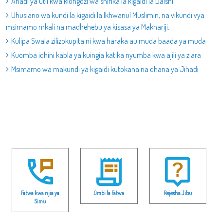
Ahadi ya utii kwa kiongozi wa shirika la kigaidi la Daishi
Uhusiano wa kundi la kigaidi la Ikhwanul Muslimin, na vikundi vya
msimamo mkali na madhehebu ya kisasa ya Makhariji.
Kulipa Swala zilizokupita ni kwa haraka au muda baada ya muda
Kuomba idhini kabla ya kuingia katika nyumba kwa ajili ya ziara
Msimamo wa makundi ya kigaidi kutokana na dhana ya Jihadi
Fatwa kwa njia ya
Ombi la Fatwa
Rejesha Jibu
Simu