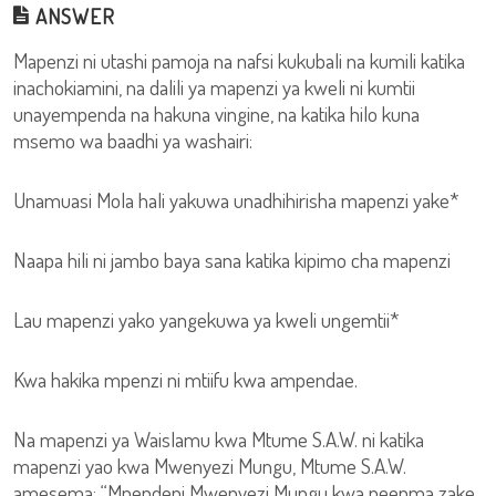
ANSWER
Mapenzi ni utashi pamoja na nafsi kukubali na kumili katika
inachokiamini, na dalili ya mapenzi ya kweli ni kumtii
unayempenda na hakuna vingine, na katika hilo kuna
msemo wa baadhi ya washairi:
Unamuasi Mola hali yakuwa unadhihirisha mapenzi yake*
Naapa hili ni jambo baya sana katika kipimo cha mapenzi
Lau mapenzi yako yangekuwa ya kweli ungemtii*
Kwa hakika mpenzi ni mtiifu kwa ampendae.
Na mapenzi ya Waislamu kwa Mtume S.A.W. ni katika
mapenzi yao kwa Mwenyezi Mungu, Mtume S.A.W.
amesema: “Mpendeni Mwenyezi Mungu kwa neenma zake