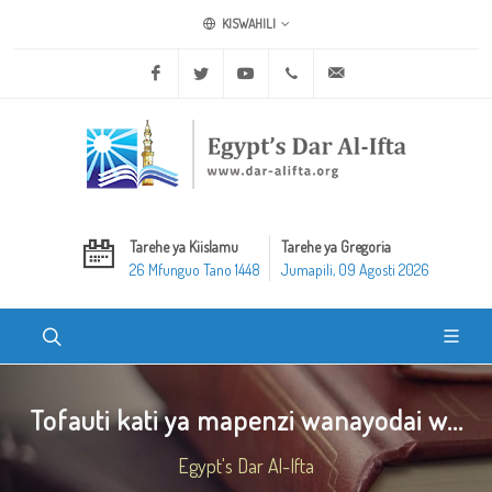
KISWAHILI
Facebook
Twitter
Youtube
+20 2 25970400
ask@dar-alifta.org
Tarehe ya Kiislamu
Tarehe ya Gregoria
26 Mfunguo Tano 1448
Jumapili, 09 Agosti 2026
Tofauti kati ya mapenzi wanayodai w...
Egypt's Dar Al-Ifta