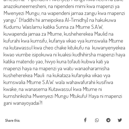
anazokuneemesheni, na nipendeni mimi kwa mapenzi ya
Mwenyezi Mungu, na wapendeni jamaa zangu kwa mapenzi
yangu” [Hadithi hii ameipokea Al-Timidhy] na hakukuwa
Kudumu Waislamu katika Sunna za Mtume S.A.W,
kuwapenda jamaa za Mtume, kusheherekea Maulid na
kufurahi kwa kumsifu, kufanya vikao vya kumswalia Mtume
na kutawassul kwa cheo chake kitukufu na kuwanyenyekea
kwao viumbe isipokuwa ni kuakisi kudhihirsha mapenzi haya
katika matendo yao, hivyo kuna tofauti kubwa kati ya
mapenzi haya na mapenzi ya watu wanaoharamisha
kusheherekea Mauli na kukataza kufanyika vikao vya
kumswalia Mtume S.A.W. wala wahawafurahii kusifiwa
kwake, na wanasema Kutawassul kwa Mtume ni
kumshirikisha Mwenyezi Mungu Mtukufu! Haya ni mapenzi
gani wanayoyadai?!
Share this: