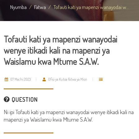
Nyumba
Fatwa
Tofauti kati ya mapenzi wanayodai w...
Tofauti kati ya mapenzi wanayodai
wenye itikadi kali na mapenzi ya
Waislamu kwa Mtume S.A.W.
07 Machi 2023
Ofisi ya Kutoa Fatwa ya Misri
QUESTION
Ni ipi Tofauti kati ya mapenzi wanayodai wenye itikadi kali na
mapenzi ya Waislamu kwa Mtume S.A.W.