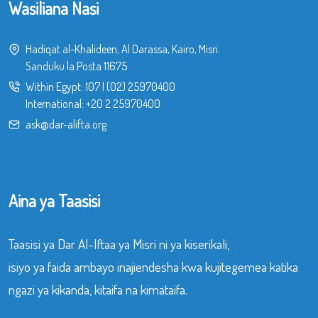
Wasiliana Nasi
Hadiqat al-Khalideen, Al Darassa, Kairo, Misri.
Sanduku la Posta 11675
Within Egypt:
107
|
(02) 25970400
International:
+20 2 25970400
ask@dar-alifta.org
Aina ya Taasisi
Taasisi ya Dar Al-Iftaa ya Misri ni ya kiserikali,
isiyo ya faida ambayo inajiendesha kwa kujitegemea katika
ngazi ya kikanda, kitaifa na kimataifa.