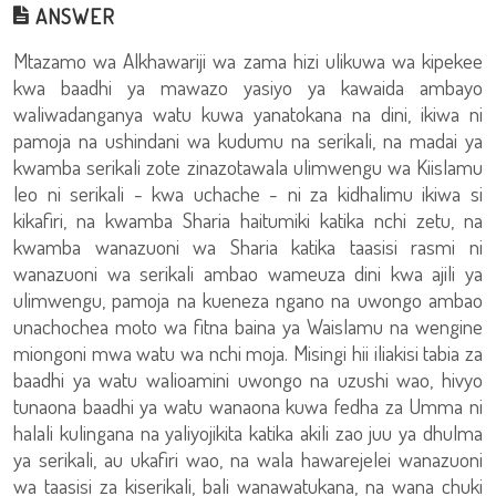
ANSWER
Mtazamo wa Alkhawariji wa zama hizi ulikuwa wa kipekee
kwa baadhi ya mawazo yasiyo ya kawaida ambayo
waliwadanganya watu kuwa yanatokana na dini, ikiwa ni
pamoja na ushindani wa kudumu na serikali, na madai ya
kwamba serikali zote zinazotawala ulimwengu wa Kiislamu
leo ​​ni serikali - kwa uchache - ni za kidhalimu ikiwa si
kikafiri, na kwamba Sharia haitumiki katika nchi zetu, na
kwamba wanazuoni wa Sharia katika taasisi rasmi ni
wanazuoni wa serikali ambao wameuza dini kwa ajili ya
ulimwengu, pamoja na kueneza ngano na uwongo ambao
unachochea moto wa fitna baina ya Waislamu na wengine
miongoni mwa watu wa nchi moja. Misingi hii iliakisi tabia za
baadhi ya watu walioamini uwongo na uzushi wao, hivyo
tunaona baadhi ya watu wanaona kuwa fedha za Umma ni
halali kulingana na yaliyojikita katika akili zao juu ya dhulma
ya serikali, au ukafiri wao, na wala hawarejelei wanazuoni
wa taasisi za kiserikali, bali wanawatukana, na wana chuki