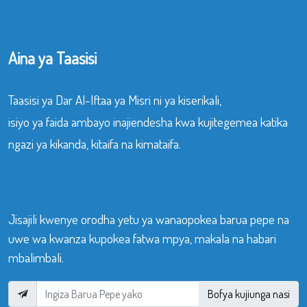
Aina ya Taasisi
Taasisi ya Dar Al-Iftaa ya Misri ni ya kiserikali,
isiyo ya faida ambayo inajiendesha kwa kujitegemea katika
ngazi ya kikanda, kitaifa na kimataifa.
Jisajili kwenye orodha yetu ya wanaopokea barua pepe na
uwe wa kwanza kupokea fatwa mpya, makala na habari
mbalimbali.
Bofya kujiunga nasi