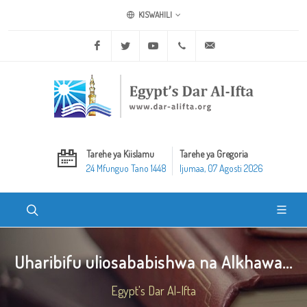
KISWAHILI
Facebook
Twitter
Youtube
+20 2 25970400
ask@dar-alifta.org
Tarehe ya Kiislamu
Tarehe ya Gregoria
24 Mfunguo Tano 1448
Ijumaa, 07 Agosti 2026
Uharibifu uliosababishwa na Alkhawa...
Egypt's Dar Al-Ifta