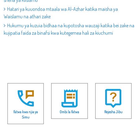
sheria ya Kiislamu
Hatari ya kuuondoa mtaala wa Al-Azhar katika maisha ya
Waislamu na athari zake
Hukumu ya kuzuia bidhaa na kupotosha wauzaji katika bei zake na
kujipatia faida za binafsi kwa kutegemea hali za kiuchumi
Fatwa kwa njia ya
Ombi la Fatwa
Rejesha Jibu
Simu