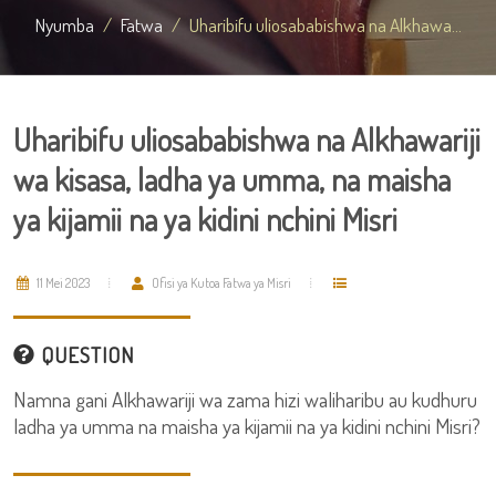
Nyumba
Fatwa
Uharibifu uliosababishwa na Alkhawa...
Uharibifu uliosababishwa na Alkhawariji
wa kisasa, ladha ya umma, na maisha
ya kijamii na ya kidini nchini Misri
11 Mei 2023
Ofisi ya Kutoa Fatwa ya Misri
QUESTION
Namna gani Alkhawariji wa zama hizi waliharibu au kudhuru
ladha ya umma na maisha ya kijamii na ya kidini nchini Misri?