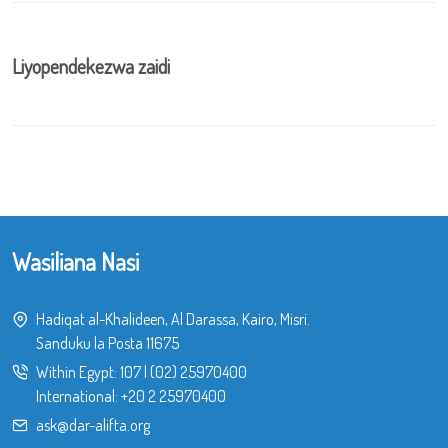
Liyopendekezwa zaidi
Wasiliana Nasi
Hadiqat al-Khalideen, Al Darassa, Kairo, Misri.
Sanduku la Posta 11675
Within Egypt:
107
|
(02) 25970400
International:
+20 2 25970400
ask@dar-alifta.org