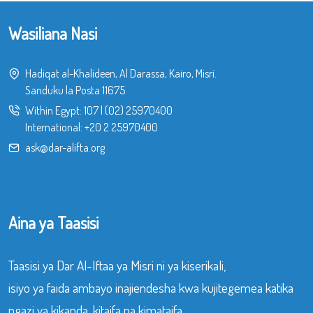
Wasiliana Nasi
Hadiqat al-Khalideen, Al Darassa, Kairo, Misri.
Sanduku la Posta 11675
Within Egypt:
107
|
(02) 25970400
International:
+20 2 25970400
ask@dar-alifta.org
Aina ya Taasisi
Taasisi ya Dar Al-Iftaa ya Misri ni ya kiserikali,
isiyo ya faida ambayo inajiendesha kwa kujitegemea katika
ngazi ya kikanda, kitaifa na kimataifa.