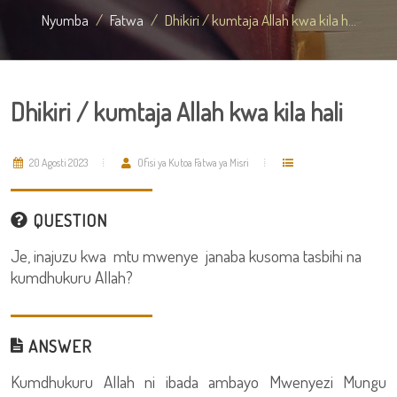
Nyumba
Fatwa
Dhikiri / kumtaja Allah kwa kila h...
Dhikiri / kumtaja Allah kwa kila hali
20 Agosti 2023
Ofisi ya Kutoa Fatwa ya Misri
QUESTION
Je, inajuzu kwa mtu mwenye janaba kusoma tasbihi na
kumdhukuru Allah?
ANSWER
Kumdhukuru Allah ni ibada ambayo Mwenyezi Mungu