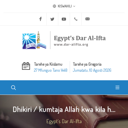
KISWAHILI
Facebook
Twitter
Youtube
+20 2 25970400
ask@dar-alifta.org
Tarehe ya Kiislamu
Tarehe ya Gregoria
27 Mfunguo Tano 1448
Jumatatu, 10 Agosti 2026
Dhikiri / kumtaja Allah kwa kila h...
Egypt's Dar Al-Ifta