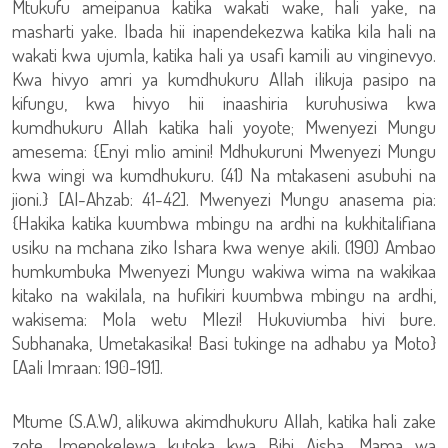
Mtukufu ameipanua katika wakati wake, hali yake, na
masharti yake. Ibada hii inapendekezwa katika kila hali na
wakati kwa ujumla, katika hali ya usafi kamili au vinginevyo.
Kwa hivyo amri ya kumdhukuru Allah ilikuja pasipo na
kifungu, kwa hivyo hii inaashiria kuruhusiwa kwa
kumdhukuru Allah katika hali yoyote; Mwenyezi Mungu
amesema: {Enyi mlio amini! Mdhukuruni Mwenyezi Mungu
kwa wingi wa kumdhukuru. (41) Na mtakaseni asubuhi na
jioni.} [Al-Ahzab: 41-42]. Mwenyezi Mungu anasema pia:
{Hakika katika kuumbwa mbingu na ardhi na kukhitalifiana
usiku na mchana ziko Ishara kwa wenye akili. (190) Ambao
humkumbuka Mwenyezi Mungu wakiwa wima na wakikaa
kitako na wakilala, na hufikiri kuumbwa mbingu na ardhi,
wakisema: Mola wetu Mlezi! Hukuviumba hivi bure.
Subhanaka, Umetakasika! Basi tukinge na adhabu ya Moto}
[Aali Imraan: 190-191].
Mtume (S.A.W), alikuwa akimdhukuru Allah, katika hali zake
zote. Imepokelewa kutoka kwa Bibi Aisha, Mama wa