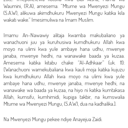
Waumini, (R.A), amesema: “Mtume wa Mwenyezi Mungu
(S.A.W), alikuwa akimdhukuru Mwenyezi Mungu katika kila
wakati wake.” Imesimuliwa na Imam Muslim.
Imamu An-Nawawiy alitaja kwamba makubaliano ya
wanachuoni juu ya kuruhusiwa kumdhukuru Allah kwa
moyo na ulimi kwa yule ambaye hana udhu, mwenye
janaba, mwenye hedhi, na wanawake baada ya kuzaa.
Amesema katika kitabu chake “Al-Adhkaar” (uk. 11):
[Wanachuoni wamekubaliana kwa kauli moja katika kujuzu
kwa kumdhukuru Allah kwa moyo na ulimi kwa yule
ambaye hana udhu, mwenye janaba, mwenye hedhi, na
wanawake wa baada ya kuzaa, na hiyo ni katika kumtakasa
Allah, kumsifu, kumhimidi, kupiga takbir, na kumswalia
Mtume wa Mwenyezi Mungu, (S.A.W), dua na kadhalika.].
Na Mwenyezi Mungu pekee ndiye Anayejua Zaidi.