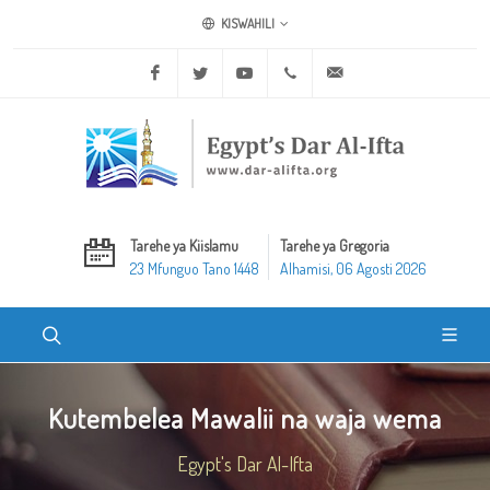
KISWAHILI
Facebook
Twitter
Youtube
+20 2 25970400
ask@dar-alifta.org
Tarehe ya Kiislamu
Tarehe ya Gregoria
23 Mfunguo Tano 1448
Alhamisi, 06 Agosti 2026
Kutembelea Mawalii na waja wema
Egypt's Dar Al-Ifta