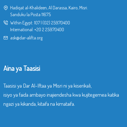
Hadiqat al-Khalideen, Al Darassa, Kairo, Misri.
Sanduku la Posta 11675
Within Egypt:
107
|
(02) 25970400
International:
+20 2 25970400
ask@dar-alifta.org
Aina ya Taasisi
Taasisi ya Dar Al-Iftaa ya Misri ni ya kiserikali,
isiyo ya faida ambayo inajiendesha kwa kujitegemea katika
ngazi ya kikanda, kitaifa na kimataifa.