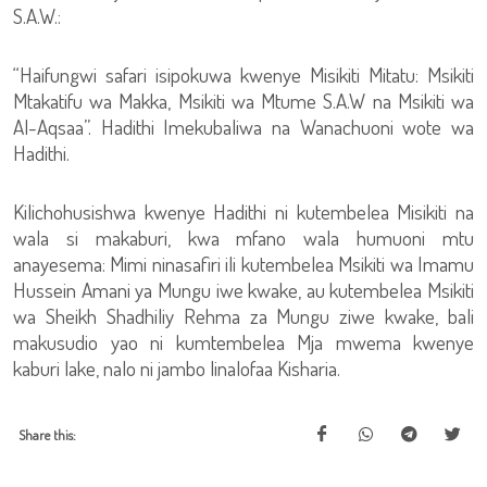
S.A.W.:
“Haifungwi safari isipokuwa kwenye Misikiti Mitatu: Msikiti
Mtakatifu wa Makka, Msikiti wa Mtume S.A.W na Msikiti wa
Al-Aqsaa”. Hadithi Imekubaliwa na Wanachuoni wote wa
Hadithi.
Kilichohusishwa kwenye Hadithi ni kutembelea Misikiti na
wala si makaburi, kwa mfano wala humuoni mtu
anayesema: Mimi ninasafiri ili kutembelea Msikiti wa Imamu
Hussein Amani ya Mungu iwe kwake, au kutembelea Msikiti
wa Sheikh Shadhiliy Rehma za Mungu ziwe kwake, bali
makusudio yao ni kumtembelea Mja mwema kwenye
kaburi lake, nalo ni jambo linalofaa Kisharia.
Share this: