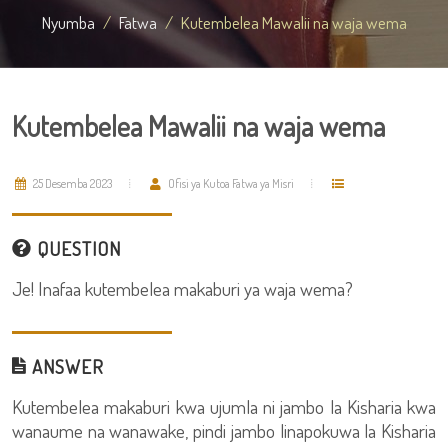
Nyumba
Fatwa
Kutembelea Mawalii na waja wema
Kutembelea Mawalii na waja wema
25 Desemba 2023
Ofisi ya Kutoa Fatwa ya Misri
QUESTION
Je! Inafaa kutembelea makaburi ya waja wema?
ANSWER
Kutembelea makaburi kwa ujumla ni jambo la Kisharia kwa
wanaume na wanawake, pindi jambo linapokuwa la Kisharia