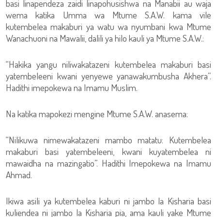
basi linapendeza zaidi linapohusishwa na Manabii au waja
wema katika Umma wa Mtume S.A.W. kama vile
kutembelea makaburi ya watu wa nyumbani kwa Mtume
Wanachuoni na Mawalii, dalili ya hilo kauli ya Mtume S.A.W.:
“Hakika yangu niliwakatazeni kutembelea makaburi basi
yatembeleeni kwani yenyewe yanawakumbusha Akhera”.
Hadithi imepokewa na Imamu Muslim.
Na katika mapokezi mengine Mtume S.A.W. anasema:
“Nilikuwa nimewakatazeni mambo matatu: Kutembelea
makaburi basi yatembeleeni, kwani kuyatembelea ni
mawaidha na mazingatio”. Hadithi Imepokewa na Imamu
Ahmad.
Ikiwa asili ya kutembelea kaburi ni jambo la Kisharia basi
kuliendea ni jambo la Kisharia pia, ama kauli yake Mtume