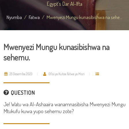
Egypt's Dar Al-Ifta
Nyumba
Fatwa
Mwenyezi Mungu kunasibishwa na sehe...
Mwenyezi Mungu kunasibishwa na
sehemu.
25 Desemba 2023
Ofisi ya Kutoa Fatwa ya Misri
QUESTION
Je! Watu wa Al-Ashaaira wanamnasibisha Mwenyezi Mungu
Mtukufu kuwa yupo sehemu zote?