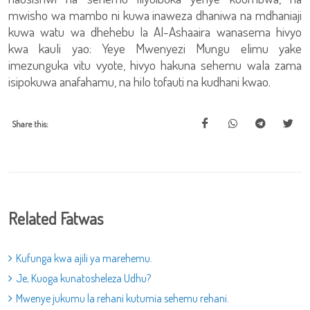
mwisho wa mambo ni kuwa inaweza dhaniwa na mdhaniaji
kuwa watu wa dhehebu la Al-Ashaaira wanasema hivyo
kwa kauli yao: Yeye Mwenyezi Mungu elimu yake
imezunguka vitu vyote, hivyo hakuna sehemu wala zama
isipokuwa anafahamu, na hilo tofauti na kudhani kwao.
Share this:
Related Fatwas
Kufunga kwa ajili ya marehemu.
Je, Kuoga kunatosheleza Udhu?
Mwenye jukumu la rehani kutumia sehemu rehani.