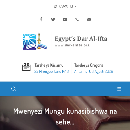
KISWAHILI
Facebook
Twitter
Youtube
+20 2 25970400
ask@dar-alifta.org
Tarehe ya Kiislamu
Tarehe ya Gregoria
23 Mfunguo Tano 1448
Alhamisi, 06 Agosti 2026
Mwenyezi Mungu kunasibishwa na
sehe...