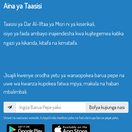
Aina ya Taasisi
Taasisi ya Dar Al-Iftaa ya Misri ni ya kiserikali,
isiyo ya faida ambayo inajiendesha kwa kujitegemea katika
ngazi ya kikanda, kitaifa na kimataifa.
Jisajili kwenye orodha yetu ya wanaopokea barua pepe na
uwe wa kwanza kupokea fatwa mpya, makala na habari
mbalimbali.
Bofya kujiunga nasi
Usiwe na wasiwasi wowote, tutayalinda maelezo yako na hatutaitupa barua pepe yako.