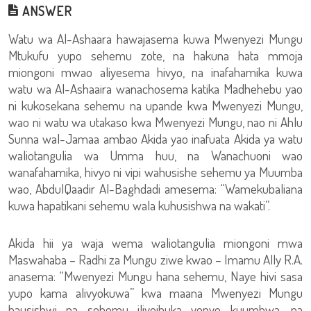
ANSWER
Watu wa Al-Ashaara hawajasema kuwa Mwenyezi Mungu
Mtukufu yupo sehemu zote, na hakuna hata mmoja
miongoni mwao aliyesema hivyo, na inafahamika kuwa
watu wa Al-Ashaaira wanachosema katika Madhehebu yao
ni kukosekana sehemu na upande kwa Mwenyezi Mungu,
wao ni watu wa utakaso kwa Mwenyezi Mungu, nao ni Ahlu
Sunna wal-Jamaa ambao Akida yao inafuata Akida ya watu
waliotangulia wa Umma huu, na Wanachuoni wao
wanafahamika, hivyo ni vipi wahusishe sehemu ya Muumba
wao, AbdulQaadir Al-Baghdadi amesema: “Wamekubaliana
kuwa hapatikani sehemu wala kuhusishwa na wakati”.
Akida hii ya waja wema waliotangulia miongoni mwa
Maswahaba – Radhi za Mungu ziwe kwao – Imamu Ally R.A.
anasema: “Mwenyezi Mungu hana sehemu, Naye hivi sasa
yupo kama alivyokuwa” kwa maana Mwenyezi Mungu
hausishwi na sehemu iliyoibuka yenye kuumbwa, na