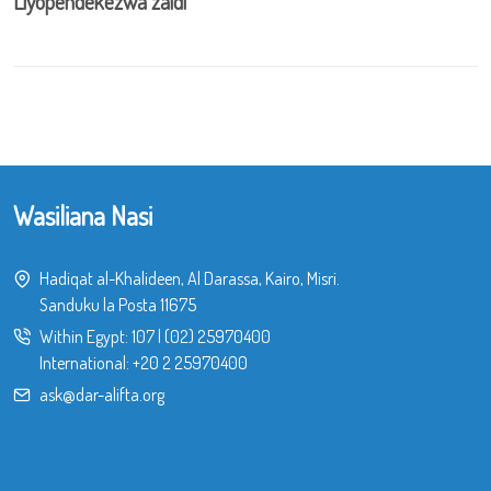
Liyopendekezwa zaidi
Wasiliana Nasi
Hadiqat al-Khalideen, Al Darassa, Kairo, Misri.
Sanduku la Posta 11675
Within Egypt:
107
|
(02) 25970400
International:
+20 2 25970400
ask@dar-alifta.org