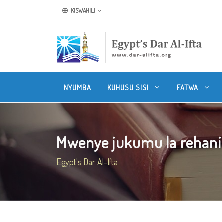
KISWAHILI
NYUMBA
KUHUSU SISI
FATWA
Mwenye jukumu la rehani 
Egypt's Dar Al-Ifta