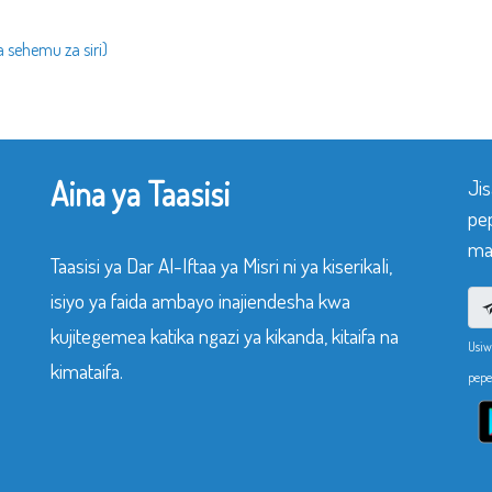
 sehemu za siri)
Aina ya Taasisi
Ji
pe
mak
Taasisi ya Dar Al-Iftaa ya Misri ni ya kiserikali,
isiyo ya faida ambayo inajiendesha kwa
kujitegemea katika ngazi ya kikanda, kitaifa na
Usiw
kimataifa.
pepe