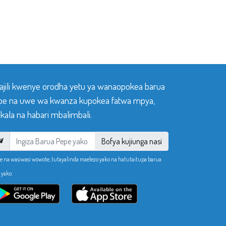
sajili kwenye orodha yetu ya wanaopokea barua
pe na uwe wa kwanza kupokea fatwa mpya,
ala na habari mbalimbali.
Bofya kujiunga nasi
e na wasiwasi wowote, tutayalinda maelezo yako na hatutaitupa barua
 yako.