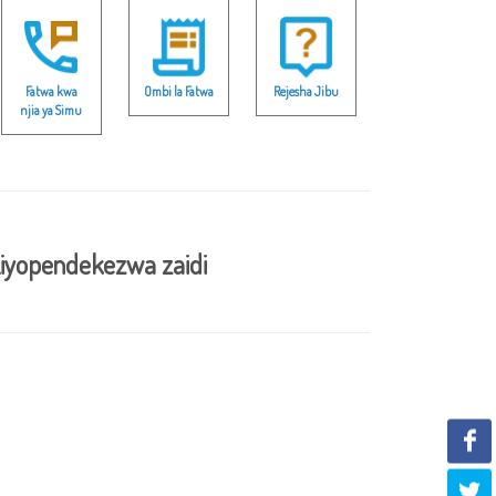
Fatwa kwa
Ombi la Fatwa
Rejesha Jibu
njia ya Simu
iyopendekezwa zaidi