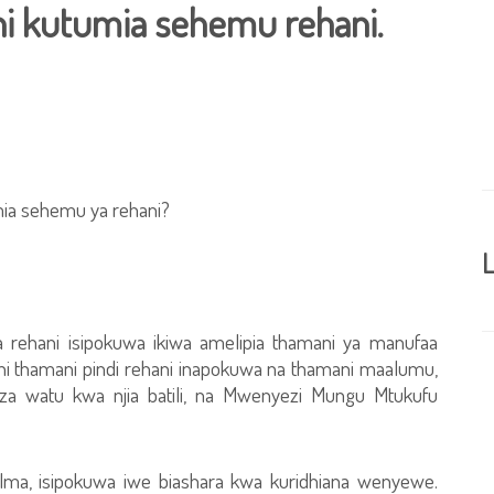
i kutumia sehemu rehani.
ia sehemu ya rehani?
L
a rehani isipokuwa ikiwa amelipia thamani ya manufaa
 thamani pindi rehani inapokuwa na thamani maalumu,
 za watu kwa njia batili, na Mwenyezi Mungu Mtukufu
ulma, isipokuwa iwe biashara kwa kuridhiana wenyewe.