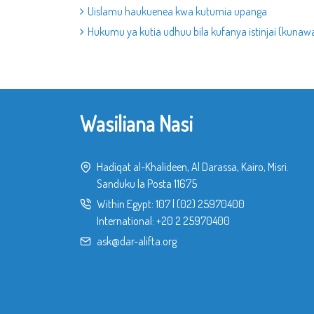
Uislamu haukuenea kwa kutumia upanga
Hukumu ya kutia udhuu bila kufanya istinjai (kunawa
Wasiliana Nasi
Hadiqat al-Khalideen, Al Darassa, Kairo, Misri.
Sanduku la Posta 11675
Within Egypt:
107
|
(02) 25970400
International:
+20 2 25970400
ask@dar-alifta.org