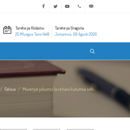
Facebook
Twitter
Youtube
+20 2 25970400
ask@dar-alifta.org
Tarehe ya Kiislamu
Tarehe ya Gregoria
25 Mfunguo Tano 1448
Jumamosi, 08 Agosti 2026
Fatwa
Mwenye jukumu la rehani kutumia seh...