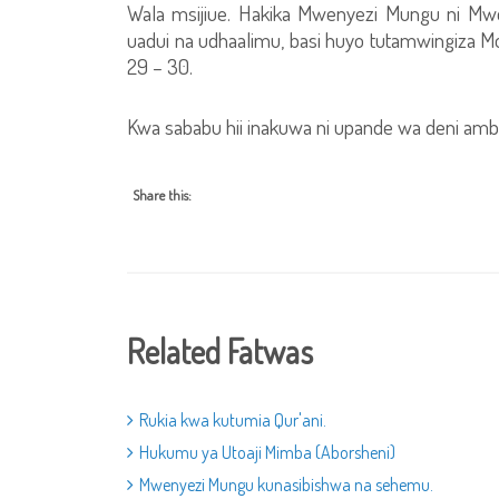
Wala msijiue. Hakika Mwenyezi Mungu ni 
uadui na udhaalimu, basi huyo tutamwingiza Mo
29 – 30.
Kwa sababu hii inakuwa ni upande wa deni ambal
Share this:
Related Fatwas
Rukia kwa kutumia Qur'ani.
Hukumu ya Utoaji Mimba (Aborsheni)
Mwenyezi Mungu kunasibishwa na sehemu.