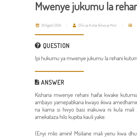
Mwenye jukumu la rehan
26 Agosti 2024
Ofisi ya Kutoa Fatwa ya Misri
QUESTION
Ipi hukumu ya mwenye jukumu la rehani kutum
ANSWER
Kisharia mwenye rehani haifai kwake kutumi
ambayo yamepatikana kwayo ikiwa amedhamini
na kama si hivyo basi inakuwa ni kula mali
amekataza hilo kupitia kauli yake:
{Enyi mlio amini! Msiliane mali yenu kwa dh