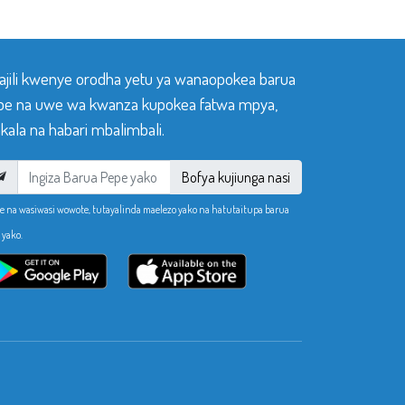
sajili kwenye orodha yetu ya wanaopokea barua
pe na uwe wa kwanza kupokea fatwa mpya,
ala na habari mbalimbali.
Bofya kujiunga nasi
e na wasiwasi wowote, tutayalinda maelezo yako na hatutaitupa barua
 yako.