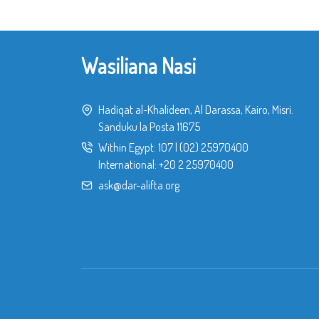
Wasiliana Nasi
Hadiqat al-Khalideen, Al Darassa, Kairo, Misri.
Sanduku la Posta 11675
Within Egypt:
107
|
(02) 25970400
International:
+20 2 25970400
ask@dar-alifta.org