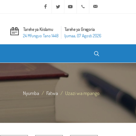
Facebook
Twitter
Youtube
+20 2 25970400
ask@dar-alifta.org
Tarehe ya Kiislamu
Tarehe ya Gregoria
24 Mfunguo Tano 1448
Ijumaa, 07 Agosti 2026
Nyumba
Fatwa
Uzazi wa mpango.