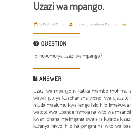
Uzazi wa mpango.
27 Machi 2024
Ofisi ya Kutoa Fatwa ya Misri
QUESTION
Ipi hukumu ya uzazi wa mpango?
ANSWER
Uzazi wa mpango ni katika mambo muhimu sa
wawili juu ya kuachanisha vipindi vya ujauzit
muda maalumu kwa lengo hilo hilo limekuwa n
watoto kwa upande mmoja na wito wa maandik
kwani Sharia imelingania swala la kulinda kizazi
kufanya hivyo, hilo halipingani na wito wa b