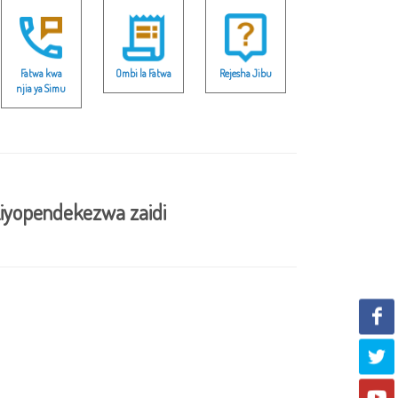
Fatwa kwa
Ombi la Fatwa
Rejesha Jibu
njia ya Simu
iyopendekezwa zaidi