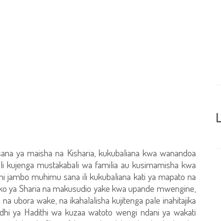
L
na ya maisha na Kisharia, kukubaliana kwa wanandoa
o ili kujenga mustakabali wa familia au kusimamisha kwa
i jambo muhimu sana ili kukubaliana kati ya mapato na
o ya Sharia na makusudio yake kwa upande mwengine,
 na ubora wake, na ikahalalisha kujitenga pale inahitajika
aadhi ya Hadithi wa kuzaa watoto wengi ndani ya wakati