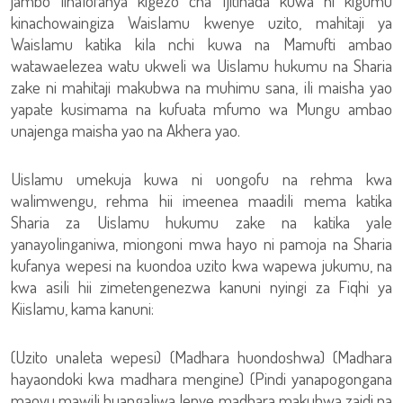
jambo linalofanya kigezo cha Ijitihada kuwa ni kigumu
kinachowaingiza Waislamu kwenye uzito, mahitaji ya
Waislamu katika kila nchi kuwa na Mamufti ambao
watawaelezea watu ukweli wa Uislamu hukumu na Sharia
zake ni mahitaji makubwa na muhimu sana, ili maisha yao
yapate kusimama na kufuata mfumo wa Mungu ambao
unajenga maisha yao na Akhera yao.
Uislamu umekuja kuwa ni uongofu na rehma kwa
walimwengu, rehma hii imeenea maadili mema katika
Sharia za Uislamu hukumu zake na katika yale
yanayolinganiwa, miongoni mwa hayo ni pamoja na Sharia
kufanya wepesi na kuondoa uzito kwa wapewa jukumu, na
kwa asili hii zimetengenezwa kanuni nyingi za Fiqhi ya
Kiislamu, kama kanuni:
(Uzito unaleta wepesi) (Madhara huondoshwa) (Madhara
hayaondoki kwa madhara mengine) (Pindi yanapogongana
maovu mawili huangaliwa lenye madhara makubwa zaidi na