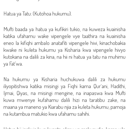
Hatua ya Tatu: (Kutohoa hukumu).
Mufti baada ya hatua ya kufikiri tukio, na kuweza kuainisha
katika ufahamu wake vipengele vye taathira na kuainisha
eneo la kifiqhi ambalo anatafiti vipengele hivi, kinachobakia
kwake ni kuleta hukumu ya Kisharia kwa vipengele hivyo
kutokana na dalili za kina, na hii ni hatua ya tatu na muhimu
ya Fat’wa.
Na hukumu ya Kisharia huchukuwa dalili za hukumu
iliyopitishwa katika misingi ya Fiqhi kama Qur`ani, Hadithi,
Ijmai, Qiyas, na misingi mengine, na inapaswa kwa Mufti
kuwa mwenye kufahamu dalili hizi na taratibu zake, na
maana ya maneno ya Kiarabu njia za kuleta hukumu, pamoja
na kutambua matukio kwa ufahamu sahihi.