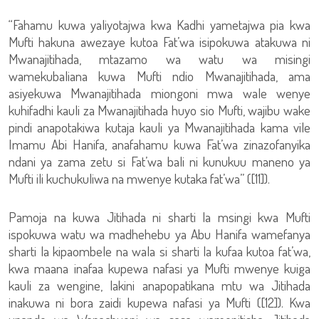
“Fahamu kuwa yaliyotajwa kwa Kadhi yametajwa pia kwa
Mufti hakuna awezaye kutoa Fat’wa isipokuwa atakuwa ni
Mwanajitihada, mtazamo wa watu wa misingi
wamekubaliana kuwa Mufti ndio Mwanajitihada, ama
asiyekuwa Mwanajitihada miongoni mwa wale wenye
kuhifadhi kauli za Mwanajitihada huyo sio Mufti, wajibu wake
pindi anapotakiwa kutaja kauli ya Mwanajitihada kama vile
Imamu Abi Hanifa, anafahamu kuwa Fat’wa zinazofanyika
ndani ya zama zetu si Fat’wa bali ni kunukuu maneno ya
Mufti ili kuchukuliwa na mwenye kutaka fat’wa” ([11]).
Pamoja na kuwa Jitihada ni sharti la msingi kwa Mufti
ispokuwa watu wa madhehebu ya Abu Hanifa wamefanya
sharti la kipaombele na wala si sharti la kufaa kutoa fat’wa,
kwa maana inafaa kupewa nafasi ya Mufti mwenye kuiga
kauli za wengine, lakini anapopatikana mtu wa Jitihada
inakuwa ni bora zaidi kupewa nafasi ya Mufti ([12]). Kwa