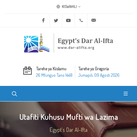
KISWAHILI
Facebook
Twitter
Youtube
+20 2 25970400
ask@dar-alifta.org
Tarehe ya Kiislamu
Tarehe ya Gregoria
26 Mfunguo Tano 1448
Jumapili, 09 Agosti 2026
Utafiti Kuhusu Mufti wa Lazima
Egypt's Dar Al-Ifta