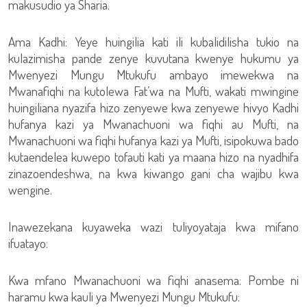
makusudio ya Sharia.
Ama Kadhi: Yeye huingilia kati ili kubalidilisha tukio na
kulazimisha pande zenye kuvutana kwenye hukumu ya
Mwenyezi Mungu Mtukufu ambayo imewekwa na
Mwanafiqhi na kutolewa Fat’wa na Mufti, wakati mwingine
huingiliana nyazifa hizo zenyewe kwa zenyewe hivyo Kadhi
hufanya kazi ya Mwanachuoni wa fiqhi au Mufti, na
Mwanachuoni wa fiqhi hufanya kazi ya Mufti, isipokuwa bado
kutaendelea kuwepo tofauti kati ya maana hizo na nyadhifa
zinazoendeshwa, na kwa kiwango gani cha wajibu kwa
wengine.
Inawezekana kuyaweka wazi tuliyoyataja kwa mifano
ifuatayo:
Kwa mfano Mwanachuoni wa fiqhi anasema: Pombe ni
haramu kwa kauli ya Mwenyezi Mungu Mtukufu: