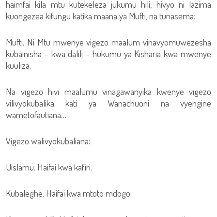
haimfai kila mtu kutekeleza jukumu hili, hivyo ni lazima
kuongezea kifungu katika maana ya Mufti, na tunasema:
Mufti: Ni Mtu mwenye vigezo maalum vinavyomuwezesha
kubainisha - kwa dalili - hukumu ya Kisharia kwa mwenye
kuuliza.
Na vigezo hivi maalumu vinagawanyika kwenye vigezo
vilivyokubalika kati ya Wanachuoni na vyengine
wametofautiana…
Vigezo walivyokubaliana:
Uislamu: Haifai kwa kafiri.
Kubaleghe: Haifai kwa mtoto mdogo.