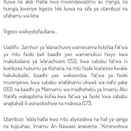
Kuwa na akili: Haifai kwa mwendawazimu au mjinga, na
huingia kwenye kigezo hiki kuwa na sifa ya utambuzi na
ufahamu wa kina.
Vigezo walivyotofautiana…
Uadilifu: Jamhuri ya Wanachuoni wamesema kutofaa Fat’wa
ya mtu fasiki bali baadhi yao wamenukuu hivyo kwa
makubaliano ya Wanachuoni ([5]), kwa sababu fat’wa ni
kuelezea hukumu ya Kisharia, na mtu fasiki kuelezea kwake
hakukubaliki, baadhi yao wakaondoa Fat’wa ya fasiki
mwenyewe, kwa sababu anafahamu ukweli wa nafsi yake
([6]), na baadhi ya Maimamu wa madhehebu ya Imamu Abu
Hanifa wakapitisha kufaa kwa fat’wa ya fasiki, kwa sababu
anajitahidi ili asinasibishwe na makosa ([7]).
Utambuzi: Wala haifai kwa mtu aliyezidiwa na hali ya ujinga
na kujisahau, Imamu An-Nawawi anasema: “Kimewekwa