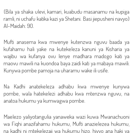
{Bila ya shaka ulevi, kamari, kuabudu masanamu na kupiga
ramli, ni uchafu katika kazi ya Shetani. Basi jiepusheni navyo}
Al-Maidah: 90.
Mufti anasema kwa mwenye kutenzwa nguvu baada ya
kufahamu hali yake na kutekeleza kanuni ya Kisharia ya
wajibu wa kufanya ovu lenye madhara madogo kati ya
maovu mawili na kuondoa baya zaidi kati ya mabaya mawili:
Kunywa pombe pamoja na uharamu wake ili usife.
Na Kadhi anatekeleza adhabu kwa mwenye kunywa
pombe, wala hatekelezi adhabu kwa mtenzwa nguvu, na
anatoa hukumu ya kumwagwa pombe.
Maelezo yaliyotangulia yanaweka wazi kuwa Mwanachuoni
wa Fiqhi anazifahamu hukumu, Mufti anazielezea hukumu,
na kadhi ni mtekelezaji wa hukumu hizo, hivyo ana haki ya