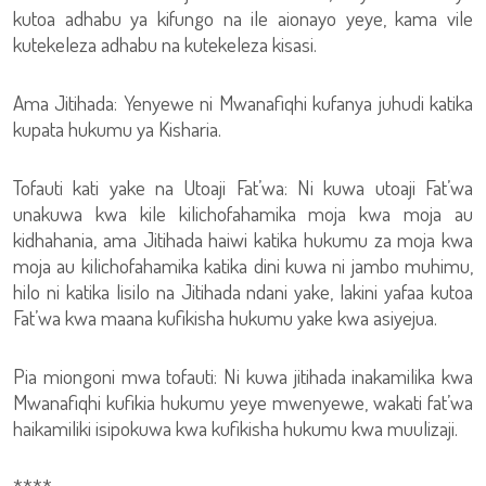
kutoa adhabu ya kifungo na ile aionayo yeye, kama vile
kutekeleza adhabu na kutekeleza kisasi.
Ama Jitihada: Yenyewe ni Mwanafiqhi kufanya juhudi katika
kupata hukumu ya Kisharia.
Tofauti kati yake na Utoaji Fat’wa: Ni kuwa utoaji Fat’wa
unakuwa kwa kile kilichofahamika moja kwa moja au
kidhahania, ama Jitihada haiwi katika hukumu za moja kwa
moja au kilichofahamika katika dini kuwa ni jambo muhimu,
hilo ni katika lisilo na Jitihada ndani yake, lakini yafaa kutoa
Fat’wa kwa maana kufikisha hukumu yake kwa asiyejua.
Pia miongoni mwa tofauti: Ni kuwa jitihada inakamilika kwa
Mwanafiqhi kufikia hukumu yeye mwenyewe, wakati fat’wa
haikamiliki isipokuwa kwa kufikisha hukumu kwa muulizaji.