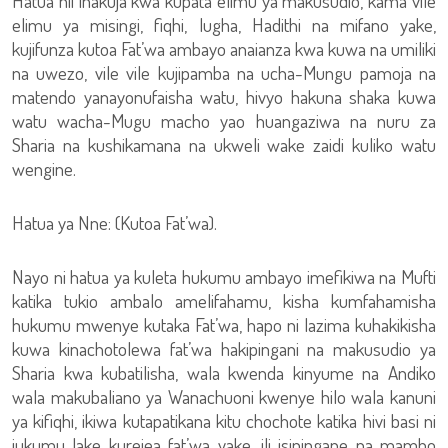
Hatua hii inakuja kwa kupata elimu ya makusudio, kama vile
elimu ya misingi, fiqhi, lugha, Hadithi na mifano yake,
kujifunza kutoa Fat’wa ambayo anaianza kwa kuwa na umiliki
na uwezo, vile vile kujipamba na ucha-Mungu pamoja na
matendo yanayonufaisha watu, hivyo hakuna shaka kuwa
watu wacha-Mugu macho yao huangaziwa na nuru za
Sharia na kushikamana na ukweli wake zaidi kuliko watu
wengine.
Hatua ya Nne: (Kutoa Fat’wa).
Nayo ni hatua ya kuleta hukumu ambayo imefikiwa na Mufti
katika tukio ambalo amelifahamu, kisha kumfahamisha
hukumu mwenye kutaka Fat’wa, hapo ni lazima kuhakikisha
kuwa kinachotolewa fat’wa hakipingani na makusudio ya
Sharia kwa kubatilisha, wala kwenda kinyume na Andiko
wala makubaliano ya Wanachuoni kwenye hilo wala kanuni
ya kifiqhi, ikiwa kutapatikana kitu chochote katika hivi basi ni
jukumu lake kurejea fat’wa yake, ili isipingane na mambo