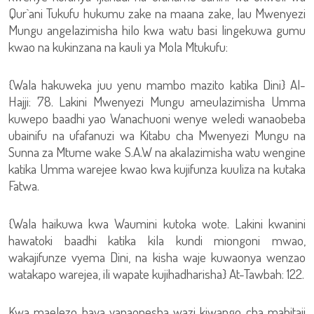
Qur`ani Tukufu hukumu zake na maana zake, lau Mwenyezi
Mungu angelazimisha hilo kwa watu basi lingekuwa gumu
kwao na kukinzana na kauli ya Mola Mtukufu:
{Wala hakuweka juu yenu mambo mazito katika Dini} Al-
Hajji: 78. Lakini Mwenyezi Mungu ameulazimisha Umma
kuwepo baadhi yao Wanachuoni wenye weledi wanaobeba
ubainifu na ufafanuzi wa Kitabu cha Mwenyezi Mungu na
Sunna za Mtume wake S.A.W na akalazimisha watu wengine
katika Umma warejee kwao kwa kujifunza kuuliza na kutaka
Fatwa.
{Wala haikuwa kwa Waumini kutoka wote. Lakini kwanini
hawatoki baadhi katika kila kundi miongoni mwao,
wakajifunze vyema Dini, na kisha waje kuwaonya wenzao
watakapo warejea, ili wapate kujihadharisha} At-Tawbah: 122.
Kwa maelezo haya yanaonesha wazi kiwango cha mahitaji