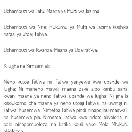
Uchambuzi wa Tatu: Maana ya Mufti wa lazima.
Uchambuzi wa Nne: Hukumu ya Mufti wa lazima kushika
nafasi ya utoaji Fatwa.
Uchambuzi wa Kwanza: Maana ya Uoajifat’wa.
Kilugha na Kimsamiati:
Neno kutoa Fat’wa na Fat’wa yenyewe kwa upande wa
lugha: Ni maneno mawili maana zake zipo karibu sana,
kwani maana ya neno Fat’wa upande wa lugha: Ni jina la
kisoukomo cha maana ya neno utoaji Fat’wa, na uwingi ni:
Fat’wa, husemwa: Nimetoa Fat’wa pindi ninapojibu maswali,
na husemwa pia: Nimetoa Fat’wa kwa ndoto aliyoiona, ni
pale ninapomueleza, na katika kauli yake Mola Mtukufu
akielezea: