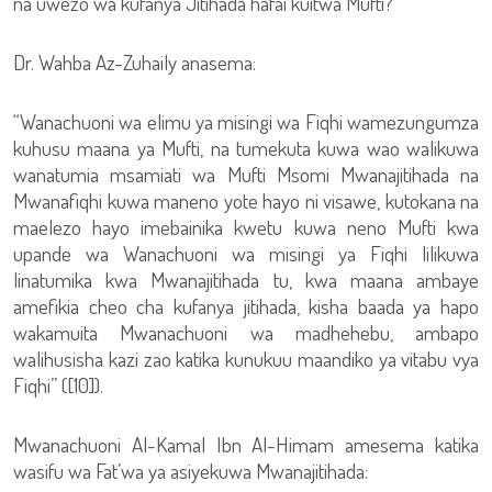
na uwezo wa kufanya Jitihada hafai kuitwa Mufti?
Dr. Wahba Az-Zuhaily anasema:
“Wanachuoni wa elimu ya misingi wa Fiqhi wamezungumza
kuhusu maana ya Mufti, na tumekuta kuwa wao walikuwa
wanatumia msamiati wa Mufti Msomi Mwanajitihada na
Mwanafiqhi kuwa maneno yote hayo ni visawe, kutokana na
maelezo hayo imebainika kwetu kuwa neno Mufti kwa
upande wa Wanachuoni wa misingi ya Fiqhi lilikuwa
linatumika kwa Mwanajitihada tu, kwa maana ambaye
amefikia cheo cha kufanya jitihada, kisha baada ya hapo
wakamuita Mwanachuoni wa madhehebu, ambapo
walihusisha kazi zao katika kunukuu maandiko ya vitabu vya
Fiqhi” ([10]).
Mwanachuoni Al-Kamal Ibn Al-Himam amesema katika
wasifu wa Fat’wa ya asiyekuwa Mwanajitihada: