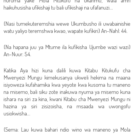
huruma yake Mola Mtukufu na ukarimu, wala amri
haikuhusisha ufikishaji tu bali ufikishaji na ufafanuzi…
{Nasi tumekuteremshia wewe Ukumbusho ili uwabainishie
watu yaliyo teremshwa kwao, wapate kufikiri} An-Nahl: 44.
{Na hapana juu ya Mtume ila kufikisha Ujumbe wazi wazi}
An-Nuur: 54.
Katika Aya hizi kuna dalili kuwa Kitabu Kitukufu cha
Mwenyezi Mungu kimekusanya ukweli hekima na maana
isiyoweza kufahamika kwa yeyote kwa kusoma tu maneno
na misemo, bali siku zote inakuwa nyuma ya misemo kuna
ishara na siri za kina, kwani Kitabu cha Mwenyezi Mungu ni
hazina ya siri zisizoisha, na msaada wa uwongofu
usiokwisha…
{Sema: Lau kuwa bahari ndio wino wa maneno ya Mola