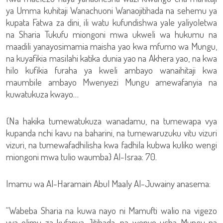
ya Umma kuhitaji Wanachuoni Wanaojitihada na sehemu ya
kupata Fatwa za dini, ili watu kufundishwa yale yaliyoletwa
na Sharia Tukufu miongoni mwa ukweli wa hukumu na
maadili yanayosimamia maisha yao kwa mfumo wa Mungu,
na kuyafikia masilahi katika dunia yao na Akhera yao, na kwa
hilo kufikia furaha ya kweli ambayo wanaihitaji kwa
maumbile ambayo Mwenyezi Mungu amewafanyia na
kuwatukuza kwayo…
{Na hakika tumewatukuza wanadamu, na tumewapa vya
kupanda nchi kavu na baharini, na tumewaruzuku vitu vizuri
vizuri, na tumewafadhilisha kwa fadhila kubwa kuliko wengi
miongoni mwa tulio waumba} Al-Israa: 70.
Imamu wa Al-Haramain Abul Maaly Al-Juwainy anasema:
“Wabeba Sharia na kuwa nayo ni Mamufti walio na vigezo
vya elimu za kufanya Jitihada, na wenye ucha-Mungu na