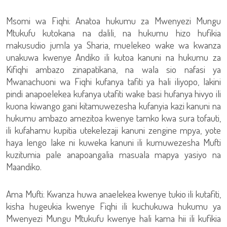
Msomi wa Fiqhi: Anatoa hukumu za Mwenyezi Mungu
Mtukufu kutokana na dalili, na hukumu hizo hufikia
makusudio jumla ya Sharia, muelekeo wake wa kwanza
unakuwa kwenye Andiko ili kutoa kanuni na hukumu za
Kifiqhi ambazo zinapatikana, na wala sio nafasi ya
Mwanachuoni wa Fiqhi kufanya tafiti ya hali iliyopo, lakini
pindi anapoelekea kufanya utafiti wake basi hufanya hivyo ili
kuona kiwango gani kitamuwezesha kufanyia kazi kanuni na
hukumu ambazo amezitoa kwenye tamko kwa sura tofauti,
ili kufahamu kupitia utekelezaji kanuni zengine mpya, yote
haya lengo lake ni kuweka kanuni ili kumuwezesha Mufti
kuzitumia pale anapoangalia masuala mapya yasiyo na
Maandiko.
Ama Mufti: Kwanza huwa anaelekea kwenye tukio ili kutafiti,
kisha hugeukia kwenye Fiqhi ili kuchukuwa hukumu ya
Mwenyezi Mungu Mtukufu kwenye hali kama hii ili kufikia