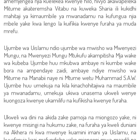
amemjengea njia kuelekea kwenye hilo, hivyo akawapeleka
Mitume akateremsha Vitabu na kuweka Sharia ili kukidhi
mahitaji ya kimaumbile ya mwanadamu na kufungua njia
mbele yake kwa lengo la kuifikia kwenye furaha ya muda
mrefu.
Ujumbe wa Uislamu ndio ujumbe wa mwisho wa Mwenyezi
Mungu, na Mwenyezi Mungu Mtukufu akampitisha Mja wake
wa kubeba Ujumbe huu mkubwa ambaye ni kiumbe wake
bora na ampendaye zaidi, ambaye ndiye mwisho wa
Mitume na Manabii naye ni Mtume wetu Muhammad S.A.W.
Ujumbe huu umekuja na kila kinachohitajiwa na maumbile
ya mwanadamu, umekuja ukiwa unasema ukweli wenye
kuongoza kwenye ukamilifu na kufikisha kwenye furaha.
Ukweli wa dini na akida zake pamoja na miongozo yake, ni
kwenye misingi na hukumu zake, na furaha ya kweli duniani
na Akhera ni kwa mwenye kuamini imani ya Uislamu, na
kuyafanyia kazi mafundisho yake miongoni mwa maadili na