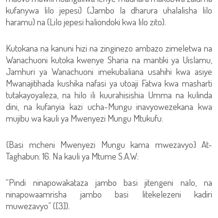
kufanywa lilo jepesi) (Jambo la dharura uhalalisha lilo
haramu) na (Lilo jepesi haliondoki kwa lilo zito).
Kutokana na kanuni hizi na zinginezo ambazo zimeletwa na
Wanachuoni kutoka kwenye Sharia na mantiki ya Uislamu,
Jamhuri ya Wanachuoni imekubaliana usahihi kwa asiye
Mwanajitihada kushika nafasi ya utoaji Fatwa kwa masharti
tutakayoyaleza, na hilo ili kuurahisishia Umma na kulinda
dini, na kufanyia kazi ucha-Mungu inavyowezekana kwa
mujibu wa kauli ya Mwenyezi Mungu Mtukufu:
{Basi mcheni Mwenyezi Mungu kama mwezavyo} At-
Taghabun: 16. Na kauli ya Mtume S.A.W:
“Pindi ninapowakataza jambo basi jitengeni nalo, na
ninapowaamrisha jambo basi litekelezeni kadiri
muwezavyo” ([3]).