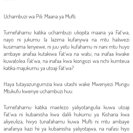
****
Uchambuzi wa Pili: Maana ya Mufti.
Tumefahamu katika uchambuzi uliopita maana ya Fat’wa,
nayo ni jukumu la lazima kufanywa na mtu haliwezi
kusimama lenyewe, ni juu yetu kufahamu ni nani mtu huyo
ambaye anafaa kutakiwa Fat’wa na watu, na inafaa kwake
kuwatolea Fat’wa, na inafaa kwa kiongozi wa nchi kumteua
katika majukumu ya utoaji Fat’wa?
Haya tutayazungumzia kwa utashi wake Mwenyezi Mungu
Mtukufu kwenye uchambuzi huu:
Tumefahamu katika maelezo yaliyotangulia kuwa utoaji
Fat’wa ni kubainisha kwa dalili hukumu ya Kisharia kwa
aliyeuliza, hivyo tunafahamu kuwa Mufti ni mtu ambaye
anafanya kazi hii ya kubainisha yaliyotajwa, na nafasi hiyo