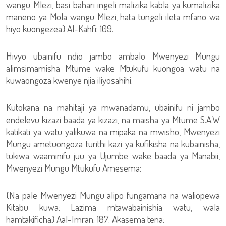
wangu Mlezi, basi bahari ingeli malizika kabla ya kumalizika
maneno ya Mola wangu Mlezi, hata tungeli ileta mfano wa
hiyo kuongezea} Al-Kahfi: 109.
Hivyo ubainifu ndio jambo ambalo Mwenyezi Mungu
alimsimamisha Mtume wake Mtukufu kuongoa watu na
kuwaongoza kwenye njia iliyosahihi.
Kutokana na mahitaji ya mwanadamu, ubainifu ni jambo
endelevu kizazi baada ya kizazi, na maisha ya Mtume S.A.W
katikati ya watu yalikuwa na mipaka na mwisho, Mwenyezi
Mungu ametuongoza turithi kazi ya kufikisha na kubainisha,
tukiwa waaminifu juu ya Ujumbe wake baada ya Manabii,
Mwenyezi Mungu Mtukufu Amesema:
{Na pale Mwenyezi Mungu alipo fungamana na waliopewa
Kitabu kuwa: Lazima mtawabainishia watu, wala
hamtakificha} Aal-Imran: 187. Akasema tena: