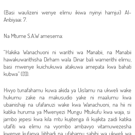
{Basi waulizeni wenye elimu ikiwa nyinyi hamjui} Al-
Anbiyaai: 7.
Na Mtume S.A.W amesema:
“Hakika Wanachuoni ni warithi wa Manabii, na Manabii
hawakuwarithisha Dirham wala Dinar bali wamerithi elimu,
basi mwenye kuichukuwa atakuwa amepata kwa bahati
kubwa” ([1]).
Hivyo tunafahamu kuwa akida ya Uislamu na ukweli wake
hukumu zake na makusudio yake ni maalumu kwa
ubainishaji na ufafanuzi wake kwa Wanachuoni, na hii ni
katika huruma ya Mwenyezi Mungu Mtukufu kwa waja, si
jambo jepesi kwa kila mtu kujitenga ili kujikita zaidi katika
utafiti wa elimu na vyombo ambavyo vitamuwezesha
kwenye kufanya Ijitihadi na ufahamu sahihi wa ukweli wa