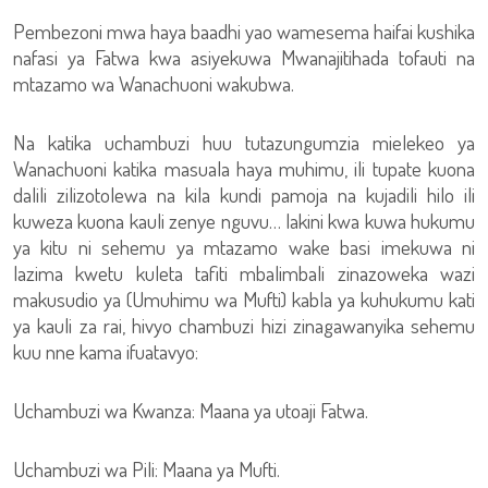
Pembezoni mwa haya baadhi yao wamesema haifai kushika
nafasi ya Fatwa kwa asiyekuwa Mwanajitihada tofauti na
mtazamo wa Wanachuoni wakubwa.
Na katika uchambuzi huu tutazungumzia mielekeo ya
Wanachuoni katika masuala haya muhimu, ili tupate kuona
dalili zilizotolewa na kila kundi pamoja na kujadili hilo ili
kuweza kuona kauli zenye nguvu… lakini kwa kuwa hukumu
ya kitu ni sehemu ya mtazamo wake basi imekuwa ni
lazima kwetu kuleta tafiti mbalimbali zinazoweka wazi
makusudio ya (Umuhimu wa Mufti) kabla ya kuhukumu kati
ya kauli za rai, hivyo chambuzi hizi zinagawanyika sehemu
kuu nne kama ifuatavyo:
Uchambuzi wa Kwanza: Maana ya utoaji Fatwa.
Uchambuzi wa Pili: Maana ya Mufti.