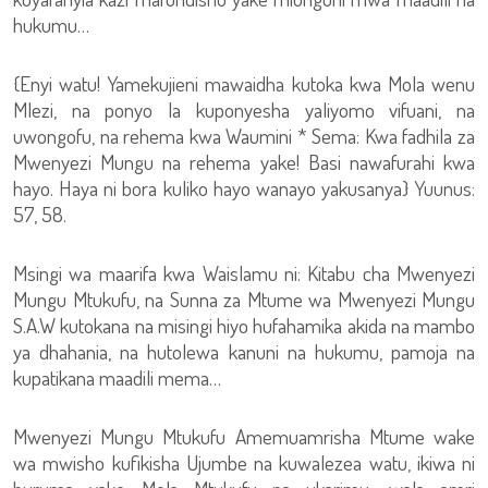
hukumu…
{Enyi watu! Yamekujieni mawaidha kutoka kwa Mola wenu
Mlezi, na ponyo la kuponyesha yaliyomo vifuani, na
uwongofu, na rehema kwa Waumini * Sema: Kwa fadhila za
Mwenyezi Mungu na rehema yake! Basi nawafurahi kwa
hayo. Haya ni bora kuliko hayo wanayo yakusanya} Yuunus:
57, 58.
Msingi wa maarifa kwa Waislamu ni: Kitabu cha Mwenyezi
Mungu Mtukufu, na Sunna za Mtume wa Mwenyezi Mungu
S.A.W kutokana na misingi hiyo hufahamika akida na mambo
ya dhahania, na hutolewa kanuni na hukumu, pamoja na
kupatikana maadili mema…
Mwenyezi Mungu Mtukufu Amemuamrisha Mtume wake
wa mwisho kufikisha Ujumbe na kuwalezea watu, ikiwa ni