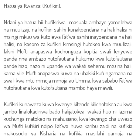
Hatua ya Kwanza: (Kufikiri).
Ndani ya hatua hii hufikiriwa masuala ambayo yameletwa
na muulizaji, na kufikiri sahihi kunakoendana na hali halisi ni
msingi mkuu wa kutolewa Fat’wa sahihi inayoendana na hali
halisi, na kasoro za kufikiri kimsingi hutokea kwa muulizaji,
lakini Mufti anapaswa kuchunguza kupitia swali lenyewe
pande nne ambazo hutofautiana hukumu kwa kutofautiana
pande hizo, nazo ni upande wa wakati sehemu mtu na hali,
kama vile Mufti anapaswa kuwa na uhakiki kufungamana na
swali kwa mtu mmoja mmoja au Umma, kwa sababu Fat’wa
hutofautiana kwa kutofautiana mambo haya mawili.
Kufikiri kunaweza kuwa kwenye kitendo kilichotokea au kwa
jambo linalokadiriwa bado halijatokea, wakati huo ni lazima
kuchunga matokeo na mahusiano, kwa kiwango cha uwezo
wa Mufti kufikiri ndipo Fat’wa huwa karibu zaidi na kufikia
makusudio ya Kisharia na kufikia masilahi pamoja na