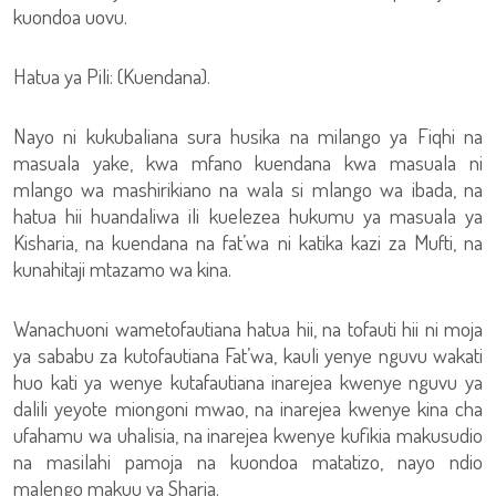
kuondoa uovu.
Hatua ya Pili: (Kuendana).
Nayo ni kukubaliana sura husika na milango ya Fiqhi na
masuala yake, kwa mfano kuendana kwa masuala ni
mlango wa mashirikiano na wala si mlango wa ibada, na
hatua hii huandaliwa ili kuelezea hukumu ya masuala ya
Kisharia, na kuendana na fat’wa ni katika kazi za Mufti, na
kunahitaji mtazamo wa kina.
Wanachuoni wametofautiana hatua hii, na tofauti hii ni moja
ya sababu za kutofautiana Fat’wa, kauli yenye nguvu wakati
huo kati ya wenye kutafautiana inarejea kwenye nguvu ya
dalili yeyote miongoni mwao, na inarejea kwenye kina cha
ufahamu wa uhalisia, na inarejea kwenye kufikia makusudio
na masilahi pamoja na kuondoa matatizo, nayo ndio
malengo makuu ya Sharia.