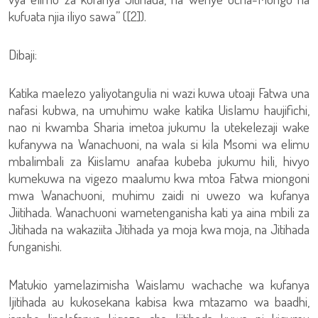
kufuata njia iliyo sawa” ([2]).
Dibaji:
Katika maelezo yaliyotangulia ni wazi kuwa utoaji Fatwa una
nafasi kubwa, na umuhimu wake katika Uislamu haujifichi,
nao ni kwamba Sharia imetoa jukumu la utekelezaji wake
kufanywa na Wanachuoni, na wala si kila Msomi wa elimu
mbalimbali za Kiislamu anafaa kubeba jukumu hili, hivyo
kumekuwa na vigezo maalumu kwa mtoa Fatwa miongoni
mwa Wanachuoni, muhimu zaidi ni uwezo wa kufanya
Jiitihada. Wanachuoni wametenganisha kati ya aina mbili za
Jitihada na wakaziita Jitihada ya moja kwa moja, na Jitihada
funganishi.
Matukio yamelazimisha Waislamu wachache wa kufanya
Ijitihada au kukosekana kabisa kwa mtazamo wa baadhi,