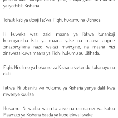
yaliyothibiti Kisharia.
Tofauti kati ya utoaji Fat’wa, Fiqhi, hukumu na Jitihada:
Ili kuweka wazi zaidi maana ya Fat’wa tunahitaji
kutenganisha kati ya maana yake na maana zingine
zinazoingiliana nazo wakati mwingine, na maana hizi
zinaweza kuwa maana ya Fiqhi, hukumu au Jitihada...
Fiqhi: Ni elimu ya hukumu za Kisharia kivitendo itokanayo na
dalili.
Fat’wa: Ni ubainifu wa hukumu ya Kisharia yenye dalili kwa
mwenye kuuliza.
Hukumu: Ni wajibu wa mtu aliye na usimamizi wa kutoa
Maamuzi ya Kisharia baada ya kupelekwa kwake.