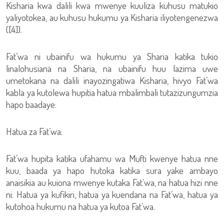
Kisharia kwa dalili kwa mwenye kuuliza kuhusu matukio
yaliyotokea, au kuhusu hukumu ya Kisharia iliyotengenezwa
([4]).
Fat’wa ni ubainifu wa hukumu ya Sharia katika tukio
linalohusiana na Sharia, na ubainifu huu lazima uwe
umetokana na dalili inayozingatiwa Kisharia, hivyo Fat’wa
kabla ya kutolewa hupitia hatua mbalimbali tutazizungumzia
hapo baadaye:
Hatua za Fat’wa:
Fat’wa hupita katika ufahamu wa Mufti kwenye hatua nne
kuu, baada ya hapo hutoka katika sura yake ambayo
anaisikia au kuiona mwenye kutaka Fat’wa, na hatua hizi nne
ni: Hatua ya kufikiri, hatua ya kuendana na Fat’wa, hatua ya
kutohoa hukumu na hatua ya kutoa Fat’wa.