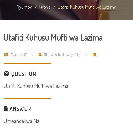
Nyumba
Fatwa
Utafiti Kuhusu Mufti wa Lazima
Utafiti Kuhusu Mufti wa Lazima
27 Juni 2024
Ofisi ya Kutoa Fatwa ya Misri
QUESTION
Utafiti Kuhusu Mufti wa Lazima
ANSWER
Umeandaliwa Na: