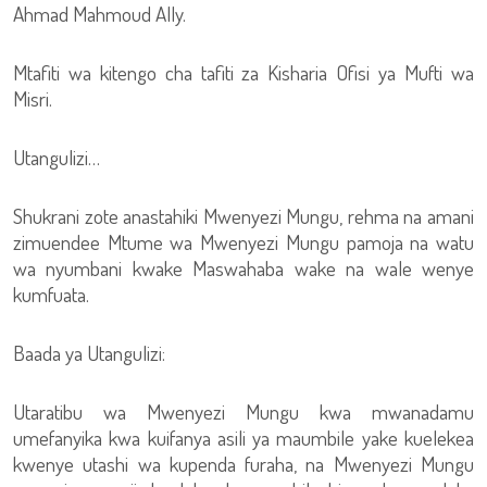
Ahmad Mahmoud Ally.
Mtafiti wa kitengo cha tafiti za Kisharia Ofisi ya Mufti wa
Misri.
Utangulizi…
Shukrani zote anastahiki Mwenyezi Mungu, rehma na amani
zimuendee Mtume wa Mwenyezi Mungu pamoja na watu
wa nyumbani kwake Maswahaba wake na wale wenye
kumfuata.
Baada ya Utangulizi:
Utaratibu wa Mwenyezi Mungu kwa mwanadamu
umefanyika kwa kuifanya asili ya maumbile yake kuelekea
kwenye utashi wa kupenda furaha, na Mwenyezi Mungu