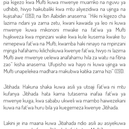
pia kigezo kwa Mufti kuwa mwenye muamko na nguvu ya
udhibiti, hivyo haikubaliki kwa mtu aliyezidiwa na ujinga na
kujisahau” ([8]), na Ibn Aabidiin anasema: “Hiki ni kigezo cha
lazima ndani ya zama zetu, kwani kawaida ya leo ni kuwa
mwenye kuwa mikononi mwake na fat’wa ya Mufti
hujikweza kwa mpinzani wake kwa kule kusema kwake tu
nimepewa fat’wa na Mufti, kwamba haki ninayo na mpinzani
mjinga hafahamu kilichokuwa kwenye fat’wa, hivyo ni lazima
Mufti awe mwenye uelewa anafahamu hila za watu na fitina
zao” kisha anasema: Ufupisho wa hayo ni kuwa ujinga wa
Mufti unapelekea madhara makubwa katika zama hizi” ([9]).
Jitihada: Hakuna shaka kuwa asili ya utoaji Fat’wa ni mtu
kufanya Jitihada hata kama tutasema inafaa fat’wa ya
mwenye kuiga, kwa sababu ukweli wa mambo haiwezekani
kuwa na fat’wa huru bila ya kuegemeza kwenye Jitihada.
Lakini je ina maana kuwa Jitiahada ndio asili au asiyekuwa