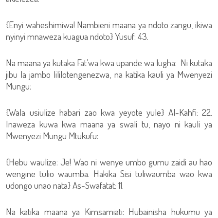
{Enyi waheshimiwa! Nambieni maana ya ndoto zangu, ikiwa
nyinyi mnaweza kuagua ndoto} Yusuf: 43.
Na maana ya kutaka Fat’wa kwa upande wa lugha: Ni kutaka
jibu la jambo lililotengenezwa, na katika kauli ya Mwenyezi
Mungu:
{Wala usiulize habari zao kwa yeyote yule} Al-Kahfi: 22.
Inaweza kuwa kwa maana ya swali tu, nayo ni kauli ya
Mwenyezi Mungu Mtukufu:
{Hebu waulize: Je! Wao ni wenye umbo gumu zaidi au hao
wengine tulio waumba. Hakika Sisi tuliwaumba wao kwa
udongo unao nata} As-Swafatat: 11.
Na katika maana ya Kimsamiati: Hubainisha hukumu ya