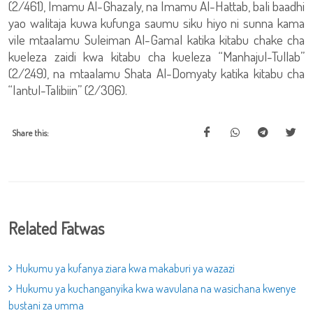
(2/461), Imamu Al-Ghazaly, na Imamu Al-Hattab, bali baadhi
yao walitaja kuwa kufunga saumu siku hiyo ni sunna kama
vile mtaalamu Suleiman Al-Gamal katika kitabu chake cha
kueleza zaidi kwa kitabu cha kueleza “Manhajul-Tullab”
(2/249), na mtaalamu Shata Al-Domyaty katika kitabu cha
“Iantul-Talibiin” (2/306).
Share this:
Related Fatwas
Hukumu ya kufanya ziara kwa makaburi ya wazazi
Hukumu ya kuchanganyika kwa wavulana na wasichana kwenye
bustani za umma