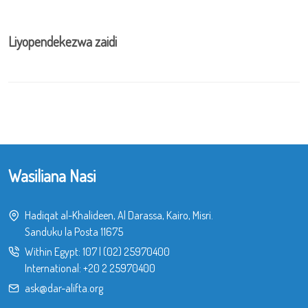
Liyopendekezwa zaidi
Wasiliana Nasi
Hadiqat al-Khalideen, Al Darassa, Kairo, Misri.
Sanduku la Posta 11675
Within Egypt:
107
|
(02) 25970400
International:
+20 2 25970400
ask@dar-alifta.org