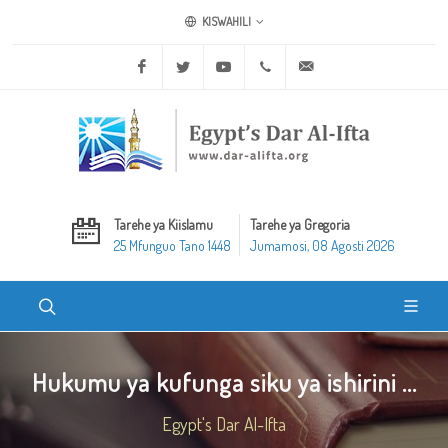
KISWAHILI
Facebook
Twitter
Youtube
+20 2 25970400
ask@dar-alifta.org
Tarehe ya Kiislamu
Tarehe ya Gregoria
25 Mfunguo Tano 1448
Jumamosi, 08 Agosti 2026
Hukumu ya kufunga siku ya ishirini ...
Egypt's Dar Al-Ifta