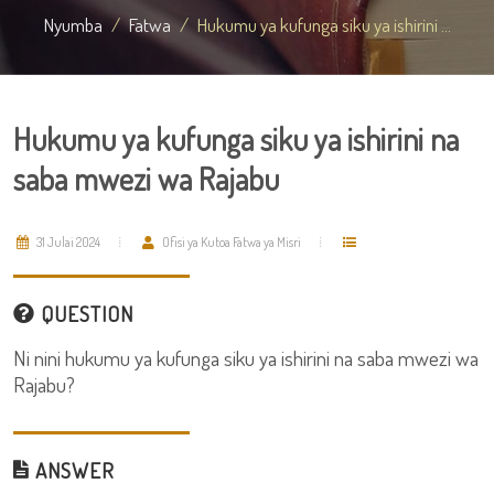
Nyumba
Fatwa
Hukumu ya kufunga siku ya ishirini ...
Hukumu ya kufunga siku ya ishirini na
saba mwezi wa Rajabu
31 Julai 2024
Ofisi ya Kutoa Fatwa ya Misri
QUESTION
Ni nini hukumu ya kufunga siku ya ishirini na saba mwezi wa
Rajabu?
ANSWER