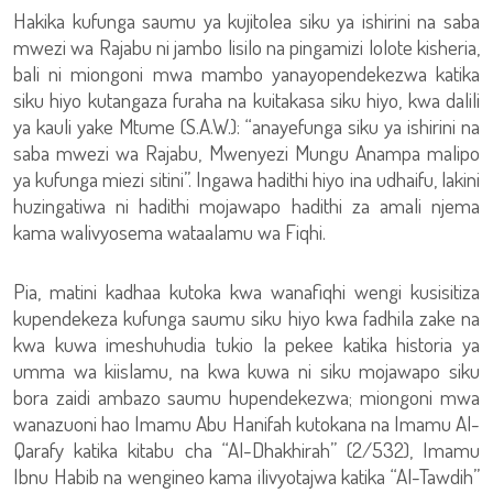
Hakika kufunga saumu ya kujitolea siku ya ishirini na saba
mwezi wa Rajabu ni jambo lisilo na pingamizi lolote kisheria,
bali ni miongoni mwa mambo yanayopendekezwa katika
siku hiyo kutangaza furaha na kuitakasa siku hiyo, kwa dalili
ya kauli yake Mtume (S.A.W.): “anayefunga siku ya ishirini na
saba mwezi wa Rajabu, Mwenyezi Mungu Anampa malipo
ya kufunga miezi sitini”. Ingawa hadithi hiyo ina udhaifu, lakini
huzingatiwa ni hadithi mojawapo hadithi za amali njema
kama walivyosema wataalamu wa Fiqhi.
Pia, matini kadhaa kutoka kwa wanafiqhi wengi kusisitiza
kupendekeza kufunga saumu siku hiyo kwa fadhila zake na
kwa kuwa imeshuhudia tukio la pekee katika historia ya
umma wa kiislamu, na kwa kuwa ni siku mojawapo siku
bora zaidi ambazo saumu hupendekezwa; miongoni mwa
wanazuoni hao Imamu Abu Hanifah kutokana na Imamu Al-
Qarafy katika kitabu cha “Al-Dhakhirah” (2/532), Imamu
Ibnu Habib na wengineo kama ilivyotajwa katika “Al-Tawdih”