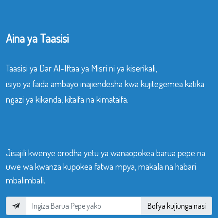
Aina ya Taasisi
Taasisi ya Dar Al-Iftaa ya Misri ni ya kiserikali,
isiyo ya faida ambayo inajiendesha kwa kujitegemea katika
ngazi ya kikanda, kitaifa na kimataifa.
Jisajili kwenye orodha yetu ya wanaopokea barua pepe na
uwe wa kwanza kupokea fatwa mpya, makala na habari
mbalimbali.
Bofya kujiunga nasi