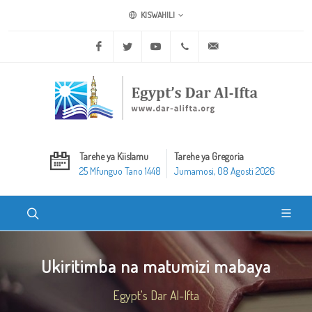
KISWAHILI
Facebook
Twitter
Youtube
+20 2 25970400
ask@dar-alifta.org
Tarehe ya Kiislamu
Tarehe ya Gregoria
25 Mfunguo Tano 1448
Jumamosi, 08 Agosti 2026
Ukiritimba na matumizi mabaya
Egypt's Dar Al-Ifta