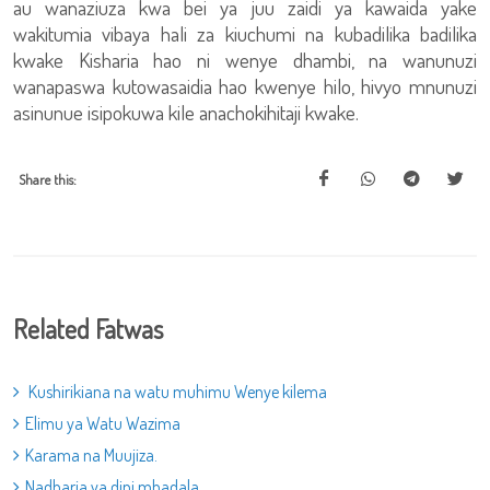
au wanaziuza kwa bei ya juu zaidi ya kawaida yake
wakitumia vibaya hali za kiuchumi na kubadilika badilika
kwake Kisharia hao ni wenye dhambi, na wanunuzi
wanapaswa kutowasaidia hao kwenye hilo, hivyo mnunuzi
asinunue isipokuwa kile anachokihitaji kwake.
Share this:
Related Fatwas
Kushirikiana na watu muhimu Wenye kilema
Elimu ya Watu Wazima
Karama na Muujiza.
Nadharia ya dini mbadala