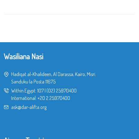
Wasiliana Nasi
Hadiqat al-Khalideen, Al Darassa, Kairo, Misri.
Sanduku la Posta 11675
Within Egypt:
107
|
(02) 25970400
International:
+20 2 25970400
ask@dar-alifta.org