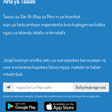
Aina ya Taasisi
Taasisi ya Dar Al-Iftaa ya Misri ni ya kiserikali,
isiyo ya faida ambayo inajiendesha kwa kujitegemea katika
ngazi ya kikanda, kitaifa na kimataifa.
Jisajili kwenye orodha yetu ya wanaopokea barua pepe na
uwe wa kwanza kupokea fatwa mpya, makala na habari
mbalimbali.
Bofya kujiunga nasi
Usiwe na wasiwasi wowote, tutayalinda maelezo yako na hatutaitupa barua pepe yako.