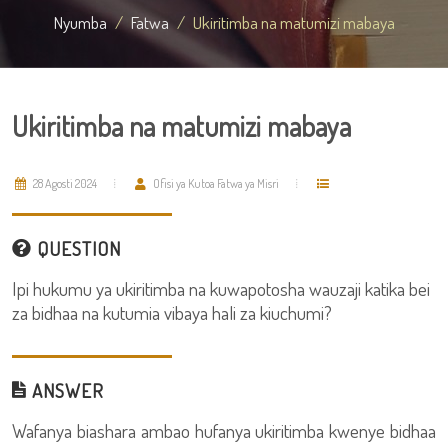
Nyumba
Fatwa
Ukiritimba na matumizi mabaya
Ukiritimba na matumizi mabaya
28 Agosti 2024
Ofisi ya Kutoa Fatwa ya Misri
QUESTION
Ipi hukumu ya ukiritimba na kuwapotosha wauzaji katika bei
za bidhaa na kutumia vibaya hali za kiuchumi?
ANSWER
Wafanya biashara ambao hufanya ukiritimba kwenye bidhaa