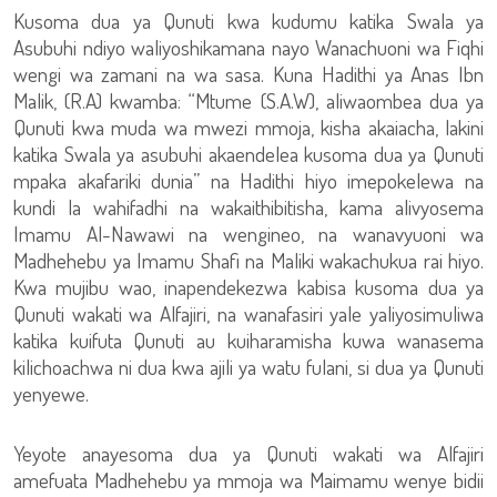
Kusoma dua ya Qunuti kwa kudumu katika Swala ya
Asubuhi ndiyo waliyoshikamana nayo Wanachuoni wa Fiqhi
wengi wa zamani na wa sasa. Kuna Hadithi ya Anas Ibn
Malik, (R.A) kwamba: “Mtume (S.A.W), aliwaombea dua ya
Qunuti kwa muda wa mwezi mmoja, kisha akaiacha, lakini
katika Swala ya asubuhi akaendelea kusoma dua ya Qunuti
mpaka akafariki dunia” na Hadithi hiyo imepokelewa na
kundi la wahifadhi na wakaithibitisha, kama alivyosema
Imamu Al-Nawawi na wengineo, na wanavyuoni wa
Madhehebu ya Imamu Shafi na Maliki wakachukua rai hiyo.
Kwa mujibu wao, inapendekezwa kabisa kusoma dua ya
Qunuti wakati wa Alfajiri, na wanafasiri yale yaliyosimuliwa
katika kuifuta Qunuti au kuiharamisha kuwa wanasema
kilichoachwa ni dua kwa ajili ya watu fulani, si dua ya Qunuti
yenyewe.
Yeyote anayesoma dua ya Qunuti wakati wa Alfajiri
amefuata Madhehebu ya mmoja wa Maimamu wenye bidii