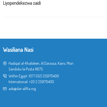
Liyopendekezwa zaidi
Wasiliana Nasi
Hadiqat al-Khalideen, Al Darassa, Kairo, Misri.
Sanduku la Posta 11675
Within Egypt:
107
|
(02) 25970400
International:
+20 2 25970400
ask@dar-alifta.org