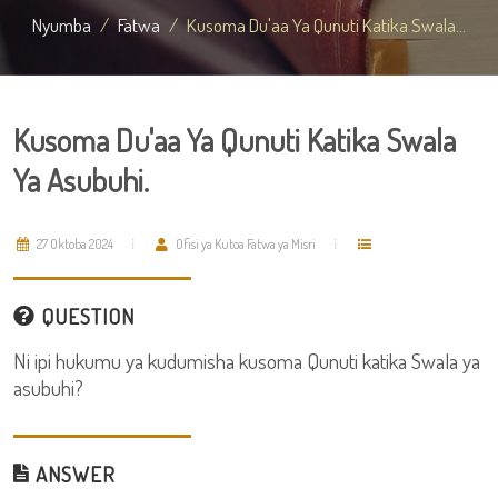
Nyumba
Fatwa
Kusoma Du'aa Ya Qunuti Katika Swala...
Kusoma Du'aa Ya Qunuti Katika Swala
Ya Asubuhi.
27 Oktoba 2024
Ofisi ya Kutoa Fatwa ya Misri
QUESTION
Ni ipi hukumu ya kudumisha kusoma Qunuti katika Swala ya
asubuhi?
ANSWER