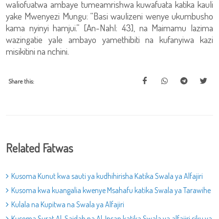
waliofuatwa ambaye tumeamrishwa kuwafuata katika kauli
yake Mwenyezi Mungu: “Basi waulizeni wenye ukumbusho
kama nyinyi hamjui.” [An-Nahl: 43], na Maimamu lazima
wazingatie yale ambayo yamethibiti na kufanyiwa kazi
misikitini na nchini.
Share this:
Related Fatwas
Kusoma Kunut kwa sauti ya kudhihirisha Katika Swala ya Alfajiri
Kusoma kwa kuangalia kwenye Msahafu katika Swala ya Tarawihe
Kulala na Kupitwa na Swala ya Alfajiri
Kusoma Surat Al-Sajdah na Al-Insan katika Swala ya alfajiri siku ya