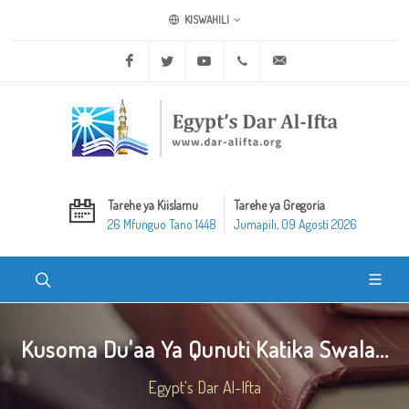
KISWAHILI
Facebook
Twitter
Youtube
+20 2 25970400
ask@dar-alifta.org
Tarehe ya Kiislamu
Tarehe ya Gregoria
26 Mfunguo Tano 1448
Jumapili, 09 Agosti 2026
Kusoma Du'aa Ya Qunuti Katika Swala...
Egypt's Dar Al-Ifta