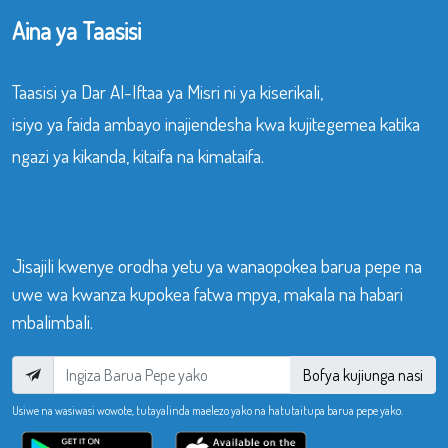
Aina ya Taasisi
Taasisi ya Dar Al-Iftaa ya Misri ni ya kiserikali,
isiyo ya faida ambayo inajiendesha kwa kujitegemea katika
ngazi ya kikanda, kitaifa na kimataifa.
Jisajili kwenye orodha yetu ya wanaopokea barua pepe na
uwe wa kwanza kupokea fatwa mpya, makala na habari
mbalimbali.
Bofya kujiunga nasi
Usiwe na wasiwasi wowote, tutayalinda maelezo yako na hatutaitupa barua pepe yako.