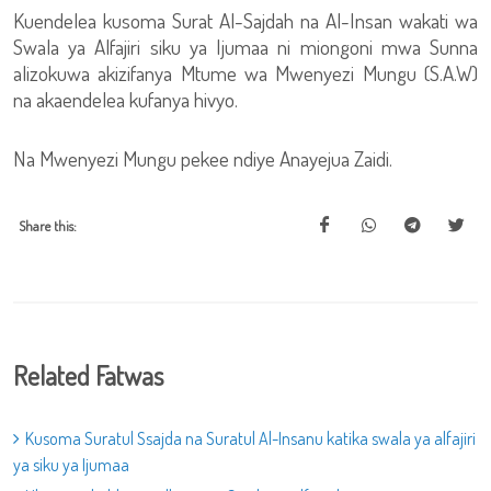
Kuendelea kusoma Surat Al-Sajdah na Al-Insan wakati wa
Swala ya Alfajiri siku ya Ijumaa ni miongoni mwa Sunna
alizokuwa akizifanya Mtume wa Mwenyezi Mungu (S.A.W)
na akaendelea kufanya hivyo.
Na Mwenyezi Mungu pekee ndiye Anayejua Zaidi.
Share this:
Related Fatwas
Kusoma Suratul Ssajda na Suratul Al-Insanu katika swala ya alfajiri
ya siku ya Ijumaa