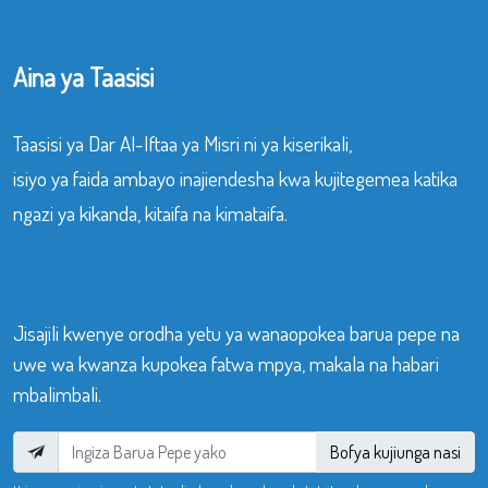
Aina ya Taasisi
Taasisi ya Dar Al-Iftaa ya Misri ni ya kiserikali,
isiyo ya faida ambayo inajiendesha kwa kujitegemea katika
ngazi ya kikanda, kitaifa na kimataifa.
Jisajili kwenye orodha yetu ya wanaopokea barua pepe na
uwe wa kwanza kupokea fatwa mpya, makala na habari
mbalimbali.
Bofya kujiunga nasi