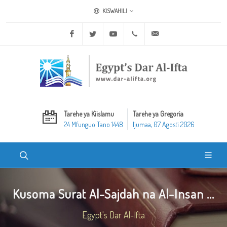
KISWAHILI
Facebook
Twitter
Youtube
+20 2 25970400
ask@dar-alifta.org
Tarehe ya Kiislamu
Tarehe ya Gregoria
24 Mfunguo Tano 1448
Ijumaa, 07 Agosti 2026
Kusoma Surat Al-Sajdah na Al-Insan ...
Egypt's Dar Al-Ifta