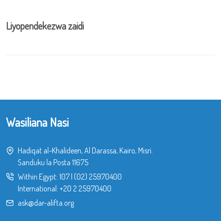
Liyopendekezwa zaidi
Wasiliana Nasi
Hadiqat al-Khalideen, Al Darassa, Kairo, Misri.
Sanduku la Posta 11675
Within Egypt:
107
|
(02) 25970400
International:
+20 2 25970400
ask@dar-alifta.org